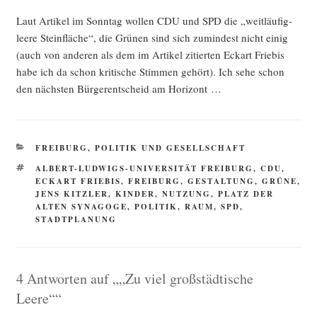
Laut Arti­kel im Sonn­tag wol­len CDU und SPD die „weit­läu­fig-
lee­re Stein­flä­che“, die Grü­nen sind sich zumin­dest nicht einig
(auch von ande­ren als dem im Arti­kel zitier­ten Eck­art Frie­bis
habe ich da schon kri­ti­sche Stim­men gehört). Ich sehe schon
den nächs­ten Bür­ger­ent­scheid am Horizont …
KATEGORIEN
FREIBURG
,
POLITIK UND GESELLSCHAFT
SCHLAGWÖRTER
ALBERT-LUDWIGS-UNIVERSITÄT FREIBURG
,
CDU
,
ECKART FRIEBIS
,
FREIBURG
,
GESTALTUNG
,
GRÜNE
,
JENS KITZLER
,
KINDER
,
NUTZUNG
,
PLATZ DER
ALTEN SYNAGOGE
,
POLITIK
,
RAUM
,
SPD
,
STADTPLANUNG
4 Antworten auf „„Zu viel großstädtische
Leere““