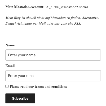
Mein Mast­o­don-Account:
@_tillwe_@mastodon.social
Mein Blog ist aktu­ell nicht auf Mast­o­don zu fin­den. Alter­na­ti­ve:
Benach­rich­ti­gung per Mail oder das gute alte
RSS
.
Name
Email
Please read our
terms and conditions