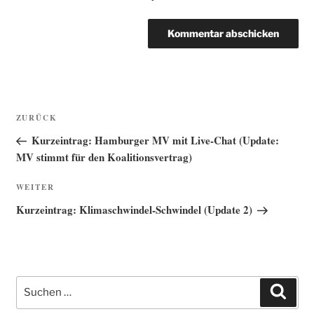
Beitragsnavigation
Vorheriger
ZURÜCK
Beitrag
Kurzeintrag: Hamburger MV mit Live-Chat (Update:
MV stimmt für den Koalitionsvertrag)
Nächster
WEITER
Beitrag
Kurzeintrag: Klimaschwindel-Schwindel (Update 2)
Suche
Such
nach: