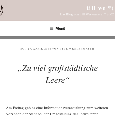
Zum
till we *)
Inhalt
Das Blog von Till Westermayer * 2002
springen
Menü
VERÖFFENTLICHT
SO., 27. APRIL 2008
VON
TILL WESTERMAYER
AM
„Zu viel großstädtische
Leere“
Am Frei­tag gab es eine Infor­ma­ti­ons­ver­an­stal­tung zum wei­te­ren
Vor­ge­hen der Stadt bei der Umge­stal­tung der „erwei­ter­ten