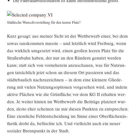
Die Fahr­rad­ab­stell­si­tua­ti­on ist kaum zufrie­den­stel­lend gelöst.
Städ­ti­sche Wunsch­vor­stel­lung für den lee­ren Platz?
Kurz gesagt: aus mei­ner Sicht ist der Wett­be­werb einer, bei dem
sowas raus­kom­men muss­te – und letzt­lich wird Frei­burg, wenn
das wirk­lich umge­setzt wird, einen gro­ßen lee­ren Platz für die
Stra­ßen­bahn haben, der nur an den Rän­dern genutzt wer­den
kann; statt sich von vor­ne­her­ein anzu­schau­en, was für Nut­zun­
gen tat­säch­lich jetzt schon an die­sem Ort pas­sie­ren und das
städ­te­bau­lich nach­zu­zeich­nen – in dem eine klei­ne­re Glie­de­
rung mit vie­len Nut­zungs­op­tio­nen vor­ge­se­hen wird, und indem
akti­ve Flä­chen wie die Grün­flä­che vor dem KG II erhal­ten wer­
den. Je wei­ter hin­ten im Wett­be­werb die Bei­trä­ge plat­ziert wur­
den, des­to eher schei­nen sie mir die­sen Punk­ten zu ent­spre­chen.
Eine ziem­li­che Fehl­ent­schei­dung im Sin­ne einer Ober­flä­chen­äs­
the­tik droht da, befürch­te ich. Und viel­leicht auch ein neu­er
sozia­ler Brenn­punkt in der Stadt.