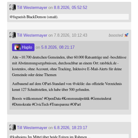
Till Westermayer
on
8.8.2026, 05:52:52
@
fugueish
BlackDemon (small).
Till Westermayer
on 7.8.2026, 10:12:43
boosted
Haplo
on
5.8.2026, 08:21:17
Alle ~10.700 deutschen Gemeinden, über 60.000 Ratsanträge und -beschlüsse
mit Abstimmungsergebnissen, durchsuchbar an einem Ort: ratsblick.de -
kostenlos, ohne Account, ohne Tracking, Inklusive E-Mail-Alerts für deine
Gemeinde oder deine Themen
Aufbauend auf dem OParl-Standard von
@
okfde
: das offizielle Verzeichnis
kennt 127 Schnittstellen, ich habe über 500 gefunden.
Boosts willkommen!
#
OpenData
#
Kommunalpolitik
#
Gemeinderat
#
Demokratie
#
CivicTech
#
Transparenz
#
OParl
Till Westermayer
on
6.8.2026, 18:23:17
@
kaibojens
Im Mittel über beide Folgen im Rahmen ...