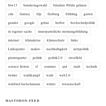
btw13
bundestagswahl
bündnis 90/die grünen
cdu
fantasy
fdp
freiburg
frühling
garten
gender
google
grüne
herbst
hochschulpolitik
in eigener sache
innerparteiliche meinungsbildung
internet
klimakrise
klimaschutz
linke
Linkspartei
makro
nachhaltigkeit
netzpolitik
piratenpartei
politik
politik2.0
rieselfeld
science fiction
sf
sommer
spd
stadt
technik
twitter
wahlkampf
wald
web2.0
winfried kretschmann
winter
wissenschaft
MASTODON-FEED