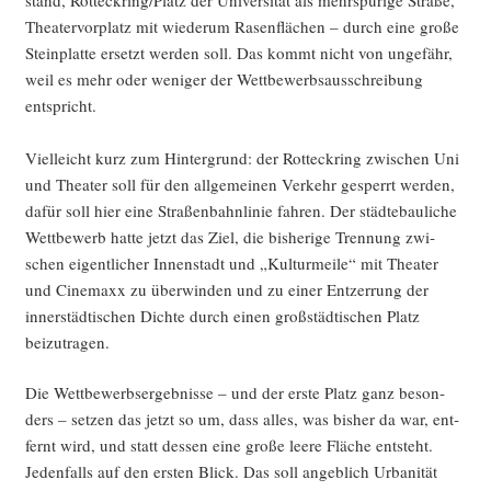
Thea­ter­vor­platz mit wie­der­um Rasen­flä­chen – durch eine gro­ße
Stein­plat­te ersetzt wer­den soll. Das kommt nicht von unge­fähr,
weil es mehr oder weni­ger der Wett­be­werbs­aus­schrei­bung
entspricht.
Viel­leicht kurz zum Hin­ter­grund: der Rott­eck­ring zwi­schen Uni
und Thea­ter soll für den all­ge­mei­nen Ver­kehr gesperrt wer­den,
dafür soll hier eine Stra­ßen­bahn­li­nie fah­ren. Der städ­te­bau­li­che
Wett­be­werb hat­te jetzt das Ziel, die bis­he­ri­ge Tren­nung zwi­
schen eigent­li­cher Innen­stadt und „Kul­tur­mei­le“ mit Thea­ter
und Cine­ma­xx zu über­win­den und zu einer Ent­zer­rung der
inner­städ­ti­schen Dich­te durch einen groß­städ­ti­schen Platz
beizutragen.
Die Wett­be­werbs­er­geb­nis­se – und der ers­te Platz ganz beson­
ders – set­zen das jetzt so um, dass alles, was bis­her da war, ent­
fernt wird, und statt des­sen eine gro­ße lee­re Flä­che ent­steht.
Jeden­falls auf den ers­ten Blick. Das soll angeb­lich Urba­ni­tät