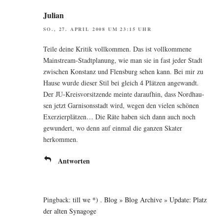
Julian
SO., 27. APRIL 2008 UM 23:15 UHR
Tei­le dei­ne Kri­tik voll­kom­men. Das ist voll­kom­me­ne
Main­stream-Stadt­pla­nung, wie man sie in fast jeder Stadt
zwi­schen Kon­stanz und Flens­burg sehen kann. Bei mir zu
Hau­se wur­de die­ser Stil bei gleich 4 Plät­zen ange­wandt.
Der JU-Kreis­vor­sit­zen­de mein­te dar­auf­hin, dass Nord­hau­
sen jetzt Gar­ni­sons­stadt wird, wegen den vie­len schö­nen
Exer­zier­plät­zen… Die Räte haben sich dann auch noch
gewun­dert, wo denn auf ein­mal die gan­zen Ska­ter
herkommen.
Antworten
Pingback:
till we *) . Blog » Blog Archive » Update: Platz
der alten Synagoge