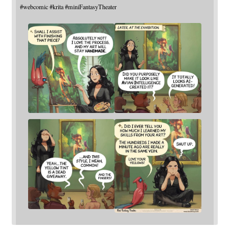
#
webcomic
#
krita
#
miniFantasyTheater