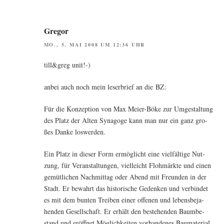
Gregor
MO., 5. MAI 2008 UM 12:36 UHR
till&greg unit!-)
anbei auch noch mein leser­brief an die BZ:
Für die Kon­zep­ti­on von Max Mei­er-Böke zur Umge­stal­tung
des Platz der Alten Syn­ago­ge kann man nur ein ganz gro­
ßes Dan­ke loswerden.
Ein Platz in die­ser Form ermög­licht eine viel­fäl­ti­ge Nut­
zung, für Ver­an­stal­tun­gen, viel­leicht Floh­märk­te und einen
gemüt­li­chen Nach­mit­tag oder Abend mit Freun­den in der
Stadt. Er bewahrt das his­to­ri­sche Geden­ken und ver­bin­det
es mit dem bun­ten Trei­ben einer offe­nen und lebens­be­ja­
hen­den Gesell­schaft. Er erhält den bestehen­den Baum­be­
stand und eröff­net Mög­lich­kei­ten vor­han­de­nes Bau­ma­te­ri­al