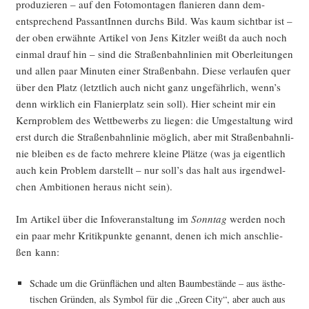
pro­du­zie­ren – auf den Foto­mon­ta­gen fla­nie­ren dann dem­
entspre­chend Pas­san­tIn­nen durchs Bild. Was kaum sicht­bar ist –
der oben erwähn­te Arti­kel von Jens Kitz­ler weißt da auch noch
ein­mal drauf hin – sind die Stra­ßen­bahn­li­ni­en mit Ober­lei­tun­gen
und allen paar Minu­ten einer Stra­ßen­bahn. Die­se ver­lau­fen quer
über den Platz (letzt­lich auch nicht ganz unge­fähr­lich, wenn’s
denn wirk­lich ein Fla­nier­platz sein soll). Hier scheint mir ein
Kern­pro­blem des Wett­be­werbs zu lie­gen: die Umge­stal­tung wird
erst durch die Stra­ßen­bahn­li­nie mög­lich, aber mit Stra­ßen­bahn­li­
nie blei­ben es de fac­to meh­re­re klei­ne Plät­ze (was ja eigent­lich
auch kein Pro­blem dar­stellt – nur soll’s das halt aus irgend­wel­
chen Ambi­tio­nen her­aus nicht sein).
Im Arti­kel über die Info­ver­an­stal­tung im
Sonn­tag
wer­den noch
ein paar mehr Kri­tik­punk­te genannt, denen ich mich anschlie­
ßen kann:
Scha­de um die Grün­flä­chen und alten Baum­be­stän­de – aus ästhe­
ti­schen Grün­den, als Sym­bol für die „Green City“, aber auch aus