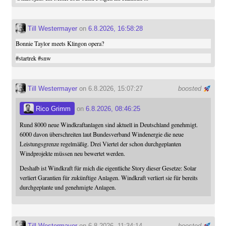
Till Westermayer
on
6.8.2026, 16:58:28
Bonnie Taylor meets Klingon opera?
#
startrek
#
snw
Till Westermayer
on 6.8.2026, 15:07:27
boosted
Rico Grimm
on
6.8.2026, 08:46:25
Rund 8000 neue Windkraftanlagen sind aktuell in Deutschland genehmigt.
6000 davon überschreiten laut Bundesverband Windenergie die neue
Leistungsgrenze regelmäßig. Drei Viertel der schon durchgeplanten
Windprojekte müssen neu bewertet werden.
Deshalb ist Windkraft für mich die eigentliche Story dieser Gesetze: Solar
verliert Garantien für zukünftige Anlagen. Windkraft verliert sie für bereits
durchgeplante und genehmigte Anlagen.
Till Westermayer
on 6.8.2026, 11:34:14
boosted