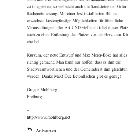
zu inte­grie­ren, so viel­leicht auch die Sand­stei­ne der Grün­
flä­chen­ein­fas­sung. Mit einer fest instal­lier­ten Büh­ne
erwach­sen kos­ten­güns­ti­ge Mög­lich­kei­ten für öffent­li­che
Ver­an­stal­tun­gen aller Art UND viel­leicht trägt die­ser Platz
auch zu einer Ent­las­tung des Plat­zes vor der Herz-Jesu-Kir­
che bei.
Kurz­um, der neue Ent­wurf und Max Mei­er-Böke hat alles
rich­tig gemacht. Man kann nur hof­fen, dass es ihm die
Stadt­ver­ant­wort­li­chen und der Gemein­de­rat ihm gleich­tun
wer­den. Dan­ke Max! Öde Beton­flä­chen gibt es genug!
Gre­gor Mohlberg
Freiburg
–
http://www.mohlberg.net
Antworten