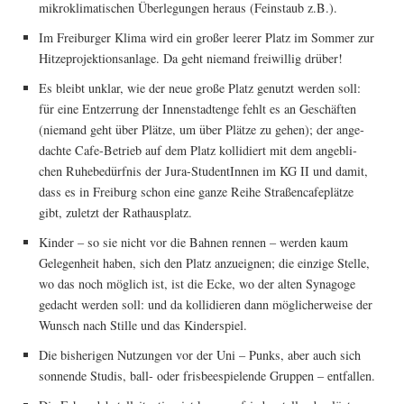
mikro­kli­ma­ti­schen Über­le­gun­gen her­aus (Fein­staub z.B.).
Im Frei­bur­ger Kli­ma wird ein gro­ßer lee­rer Platz im Som­mer zur
Hit­ze­pro­jek­ti­ons­an­la­ge. Da geht nie­mand frei­wil­lig drüber!
Es bleibt unklar, wie der neue gro­ße Platz genutzt wer­den soll:
für eine Ent­zer­rung der Innen­stadt­en­ge fehlt es an Geschäf­ten
(nie­mand geht über Plät­ze, um über Plät­ze zu gehen); der ange­
dach­te Cafe-Betrieb auf dem Platz kol­li­diert mit dem angeb­li­
chen Ruhe­be­dürf­nis der Jura-Stu­den­tIn­nen im KG II und damit,
dass es in Frei­burg schon eine gan­ze Rei­he Stra­ßen­caf­eplät­ze
gibt, zuletzt der Rathausplatz.
Kin­der – so sie nicht vor die Bah­nen ren­nen – wer­den kaum
Gele­gen­heit haben, sich den Platz anzu­eig­nen; die ein­zi­ge Stel­le,
wo das noch mög­lich ist, ist die Ecke, wo der alten Syn­ago­ge
gedacht wer­den soll: und da kol­li­die­ren dann mög­li­cher­wei­se der
Wunsch nach Stil­le und das Kinderspiel.
Die bis­he­ri­gen Nut­zun­gen vor der Uni – Punks, aber auch sich
son­nen­de Stu­dis, ball- oder fris­bee­spie­len­de Grup­pen – entfallen.