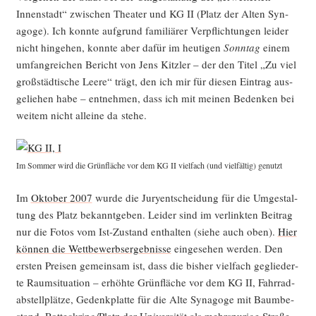
Innen­stadt“ zwi­schen Thea­ter und KG II (Platz der Alten Syn­
ago­ge). Ich konn­te auf­grund fami­liä­rer Ver­pflich­tun­gen lei­der
nicht hin­ge­hen, konn­te aber dafür im heu­ti­gen
Sonn­tag
einem
umfang­rei­chen Bericht von Jens Kitz­ler – der den Titel „Zu viel
groß­städ­ti­sche Lee­re“ trägt, den ich mir für die­sen Ein­trag aus­
ge­lie­hen habe – ent­neh­men, dass ich mit mei­nen Beden­ken bei
wei­tem nicht allei­ne da stehe.
Im Som­mer wird die Grün­flä­che vor dem KG II viel­fach (und viel­fäl­tig) genutzt
Im
Okto­ber 2007
wur­de die Jury­ent­schei­dung für die Umge­stal­
tung des Platz bekannt­ge­ben. Lei­der sind im ver­link­ten Bei­trag
nur die Fotos vom Ist-Zustand ent­hal­ten (sie­he auch oben).
Hier
kön­nen die Wett­be­werbs­er­geb­nis­se
ein­ge­se­hen wer­den. Den
ers­ten Prei­sen gemein­sam ist, dass die bis­her viel­fach geglie­der­
te Raum­si­tua­ti­on – erhöh­te Grün­flä­che vor dem KG II, Fahr­rad­
ab­stell­plät­ze, Gedenk­plat­te für die Alte Syn­ago­ge mit Baum­be­
stand, Rotteckring/Platz der Uni­ver­si­tät als mehr­spu­ri­ge Stra­ße,