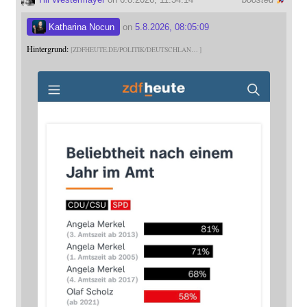
Katharina Nocun
on
5.8.2026, 08:05:09
Hintergrund:
ZDFHEUTE.DE/POLITIK/DEUTSCHLAN