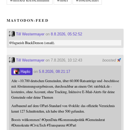
MASTODON-FEED
Till Westermayer
on
8.8.2026, 05:52:52
@
fugueish
BlackDemon (small).
Till Westermayer
on 7.8.2026, 10:12:43
boosted
Haplo
on
5.8.2026, 08:21:17
Alle ~10.700 deutschen Gemeinden, über 60.000 Ratsanträge und -beschlüsse
mit Abstimmungsergebnissen, durchsuchbar an einem Ort: ratsblick.de -
kostenlos, ohne Account, ohne Tracking, Inklusive E-Mail-Alerts für deine
Gemeinde oder deine Themen
Aufbauend auf dem OParl-Standard von
@
okfde
: das offizielle Verzeichnis
kennt 127 Schnittstellen, ich habe über 500 gefunden.
Boosts willkommen!
#
OpenData
#
Kommunalpolitik
#
Gemeinderat
#
Demokratie
#
CivicTech
#
Transparenz
#
OParl