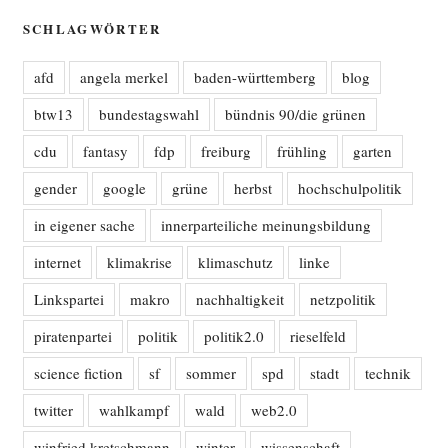
SCHLAGWÖRTER
afd
angela merkel
baden-württemberg
blog
btw13
bundestagswahl
bündnis 90/die grünen
cdu
fantasy
fdp
freiburg
frühling
garten
gender
google
grüne
herbst
hochschulpolitik
in eigener sache
innerparteiliche meinungsbildung
internet
klimakrise
klimaschutz
linke
Linkspartei
makro
nachhaltigkeit
netzpolitik
piratenpartei
politik
politik2.0
rieselfeld
science fiction
sf
sommer
spd
stadt
technik
twitter
wahlkampf
wald
web2.0
winfried kretschmann
winter
wissenschaft