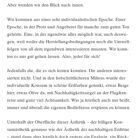
Aber wen­den wir den Blick nach innen.
Wir kom­men aus einer sehr indi­vi­dua­lis­ti­schen Epo­che. Einer
Epo­che, in der Protz und Ange­be­rei für man­che zum guten Ton
gehör­te. Eine, in der irgend­wie alles mög­lich war, auch des­we­
gen, weil weder die Her­stel­lungs­be­din­gun­gen noch die Umwelt­
fol­gen von all dem irgend­wen inter­es­sie­ren muss­ten. Wir konn­
ten es uns gut gehen las­sen. Also, jeder für sich!
Jeden­falls die, die es sich leis­ten konn­ten. Die ande­ren inter­es­
sier­ten nicht. Und in den fort­schritt­li­che­ren Milieus wur­de der
indi­vi­du­el­le Kon­sum in schö­ne Erd­far­ben getunkt, etwas Beige
hier, etwas Oli­ve da, mit Nach­hal­tig­keits­sie­gel an der Flug­fern­
rei­se und ganz viel Acht­sam­keit. Was ja letzt­lich auch nur heißt,
immer und über­all die eige­nen Bedürf­nis­se erspü­ren zu können.
Unter­halb der Ober­flä­che die­ser Ästhe­tik – der bil­li­gen Kon­
sum­äs­the­tik genau­so wie der Ästhe­tik der nach­hal­ti­gen Erd­tö­ne
– stand dann aber letzt­lich doch ers­tens ein Egal­sein, ein Rück­