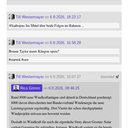
Till Westermayer
on
6.8.2026, 18:23:17
@
kaibojens
Im Mittel über beide Folgen im Rahmen ...
Till Westermayer
on
6.8.2026, 16:58:28
Bonnie Taylor meets Klingon opera?
#
startrek
#
snw
Till Westermayer
on 6.8.2026, 15:07:27
boosted
Rico Grimm
on
6.8.2026, 08:46:25
Rund 8000 neue Windkraftanlagen sind aktuell in Deutschland genehmigt.
6000 davon überschreiten laut Bundesverband Windenergie die neue
Leistungsgrenze regelmäßig. Drei Viertel der schon durchgeplanten
Windprojekte müssen neu bewertet werden.
Deshalb ist Windkraft für mich die eigentliche Story dieser Gesetze: Solar
verliert Garantien für zukünftige Anlagen. Windkraft verliert sie für bereits