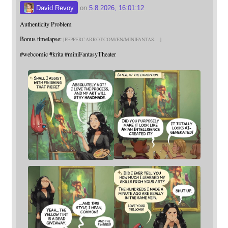
David Revoy
on
5.8.2026, 16:01:12
Authenticity Problem
Bonus timelapse:
PEPPERCARROT.COM/EN/MINIFANTAS
#
webcomic
#
krita
#
miniFantasyTheater