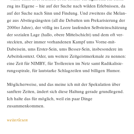
zug ins Eige­ne – hie auf der Suche nach wil­den Erleb­nis­sen, da
auf der Suche nach Sinn und Fin­dung. Und zwei­tens die Melan­
ge aus Abstiegs­ängs­ten (all die Debat­ten um Pre­ka­ri­sie­rung der
2000er Jah­re), der völ­lig ins Lee­re lau­fen­den Selbst­ein­schät­zung
der sozia­len Lage (hal­lo, obe­re Mit­tel­schicht) und dem oft ver­
steck­ten, aber immer vor­han­de­nen Kampf ums Vor­ne-mit-
Dabei­sein, ums Ers­ter-Sein, ums Bes­ser-Sein, ins­be­son­de­re im
Arbeits­kon­text. Oder, um wei­te­re Zeit­geist­merk­ma­le zu nen­nen:
eine Zeit für NIMBY, für Trol­lerei­en im Netz samt Radi­ka­li­sie­
rungs­spi­ra­le, für laut­star­ke Schlag­zei­len und bil­li­gen Humor.
Mög­li­cher­wei­se, und das mei­ne ich mit der Spe­ku­la­ti­on über
sanf­te­re Zei­ten, ändert sich die­se Hal­tung gera­de grund­le­gend.
Ich hal­te das für mög­lich, weil ein paar Din­ge
zusammenkommen.
„Eine
weiterlesen
sanf­
te­