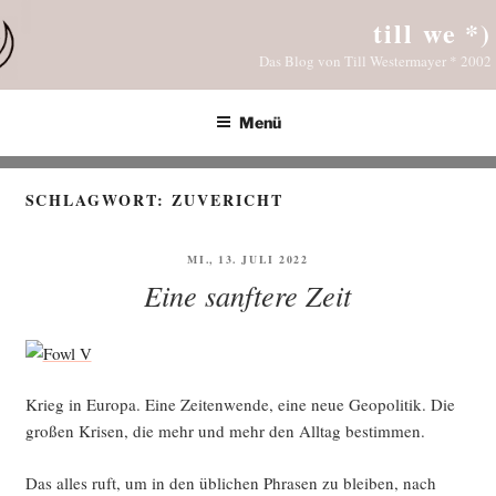
Zum
till we *)
Inhalt
Das Blog von Till Westermayer * 2002
springen
Menü
SCHLAGWORT:
ZUVERICHT
VERÖFFENTLICHT
MI., 13. JULI 2022
AM
Eine sanftere Zeit
Krieg in Euro­pa. Eine Zei­ten­wen­de, eine neue Geo­po­li­tik. Die
gro­ßen Kri­sen, die mehr und mehr den All­tag bestimmen.
Das alles ruft, um in den übli­chen Phra­sen zu blei­ben, nach