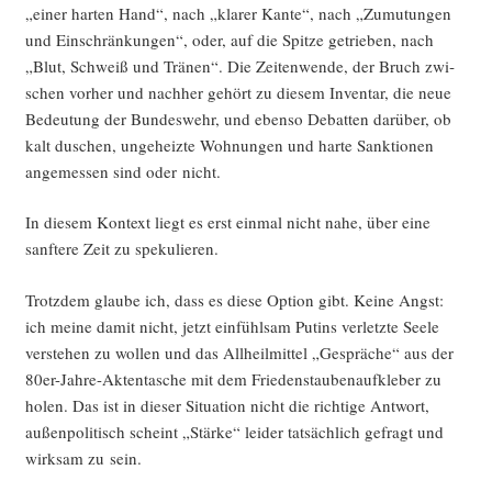
„einer har­ten Hand“, nach „kla­rer Kan­te“, nach „Zumu­tun­gen
und Ein­schrän­kun­gen“, oder, auf die Spit­ze getrie­ben, nach
„Blut, Schweiß und Trä­nen“. Die Zei­ten­wen­de, der Bruch zwi­
schen vor­her und nach­her gehört zu die­sem Inven­tar, die neue
Bedeu­tung der Bun­des­wehr, und eben­so Debat­ten dar­über, ob
kalt duschen, unge­heiz­te Woh­nun­gen und har­te Sank­tio­nen
ange­mes­sen sind oder nicht.
In die­sem Kon­text liegt es erst ein­mal nicht nahe, über eine
sanf­te­re Zeit zu spekulieren.
Trotz­dem glau­be ich, dass es die­se Opti­on gibt. Kei­ne Angst:
ich mei­ne damit nicht, jetzt ein­fühl­sam Putins ver­letz­te See­le
ver­ste­hen zu wol­len und das All­heil­mit­tel „Gesprä­che“ aus der
80er-Jah­re-Akten­ta­sche mit dem Frie­dens­tau­ben­auf­kle­ber zu
holen. Das ist in die­ser Situa­ti­on nicht die rich­ti­ge Ant­wort,
außen­po­li­tisch scheint „Stär­ke“ lei­der tat­säch­lich gefragt und
wirk­sam zu sein.