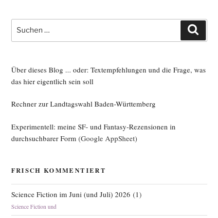
re
Zeit“
Suche
Such
nach:
Über dieses Blog ... oder: Textempfehlungen und die Frage, was
das hier eigentlich sein soll
Rechner zur Landtagswahl Baden-Württemberg
Experimentell: meine SF- und Fantasy-Rezensionen in
durchsuchbarer Form
(Google AppSheet)
FRISCH KOMMENTIERT
Science Fiction im Juni (und Juli) 2026
(
1
)
Science Fiction und