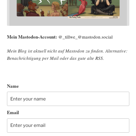
Mein Mast­o­don-Account:
@_tillwe_@mastodon.social
Mein Blog ist aktu­ell nicht auf Mast­o­don zu fin­den. Alter­na­ti­ve:
Benach­rich­ti­gung per Mail oder das gute alte
RSS
.
Name
Email