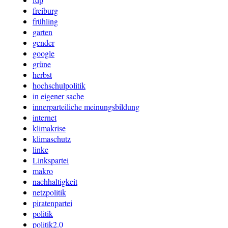
freiburg
frühling
garten
gender
google
grüne
herbst
hochschulpolitik
in eigener sache
innerparteiliche meinungsbildung
internet
klimakrise
klimaschutz
linke
Linkspartei
makro
nachhaltigkeit
netzpolitik
piratenpartei
politik
politik2.0