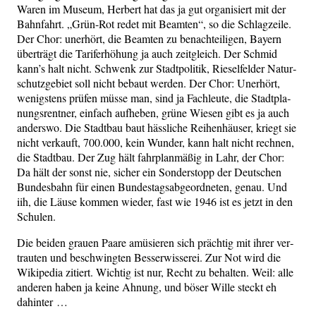
Waren im Muse­um, Her­bert hat das ja gut orga­ni­siert mit der
Bahn­fahrt. „Grün-Rot redet mit Beam­ten“, so die Schlag­zei­le.
Der Chor: uner­hört, die Beam­ten zu benach­tei­li­gen, Bay­ern
über­trägt die Tarif­er­hö­hung ja auch zeit­gleich. Der Schmid
kann’s halt nicht. Schwenk zur Stadt­po­li­tik, Rie­sel­fel­der Natur­
schutz­ge­biet soll nicht bebaut wer­den. Der Chor: Uner­hört,
wenigs­tens prü­fen müs­se man, sind ja Fach­leu­te, die Stadt­pla­
nungs­rent­ner, ein­fach auf­he­ben, grü­ne Wie­sen gibt es ja auch
anders­wo. Die Stadt­bau baut häss­li­che Rei­hen­häu­ser, kriegt sie
nicht ver­kauft, 700.000, kein Wun­der, kann halt nicht rech­nen,
die Stadt­bau. Der Zug hält fahr­plan­mä­ßig in Lahr, der Chor:
Da hält der sonst nie, sicher ein Son­der­stopp der Deut­schen
Bun­des­bahn für einen Bun­des­tags­ab­ge­ord­ne­ten, genau. Und
iih, die Läu­se kom­men wie­der, fast wie 1946 ist es jetzt in den
Schulen.
Die bei­den grau­en Paa­re amü­sie­ren sich präch­tig mit ihrer ver­
trau­ten und beschwing­ten Bes­ser­wis­se­rei. Zur Not wird die
Wiki­pe­dia zitiert. Wich­tig ist nur, Recht zu behal­ten. Weil: alle
ande­ren haben ja kei­ne Ahnung, und böser Wil­le steckt eh
dahinter …