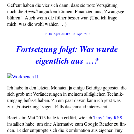
Gefreut haben die vier sich dann, dass sie trotz Ver­spä­tung
noch die
Anstalt
angu­cken kön­nen. Finan­ziert aus „Zwangs­ge­
büh­ren“. Auch wenn die frü­her bes­ser war. (Und ich fra­ge
mich, was die wohl wählen …)
Veröffentlicht
Fr., 18. April 2014
Fr., 18. April 2014
am
Fortsetzung folgt: Was wurde
eigentlich aus …?
Ich habe in den letz­ten Mona­ten ja eini­ge Bei­trä­ge gepos­tet, die
sich grob mit Ver­än­de­run­gen in mei­nem all­täg­li­chen Tech­nik­
um­gang befasst haben. Zu ein paar davon kann ich jetzt was
zur „Fort­set­zung“ sagen. Falls das jemand interessiert.
Bereits im Mai 2013 hat­te ich erklärt, wie ich
Tiny Tiny RSS
instal­liert habe, um eine Alter­na­ti­ve zum Goog­le Rea­der zu fin­
den. Lei­der ent­pupp­te sich die Kom­bi­na­ti­on aus eige­ner Tiny-