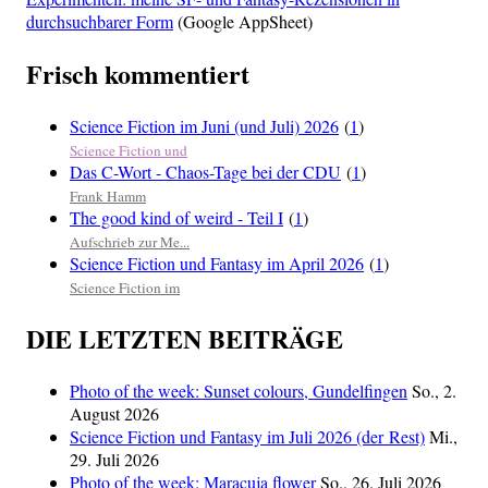
durchsuchbarer Form
(Google AppSheet)
Frisch kommentiert
Science Fiction im Juni (und Juli) 2026
(
1
)
Science Fiction und
Das C-Wort - Chaos-Tage bei der CDU
(
1
)
Frank Hamm
The good kind of weird - Teil I
(
1
)
Aufschrieb zur Me...
Science Fiction und Fantasy im April 2026
(
1
)
Science Fiction im
DIE LETZTEN BEITRÄGE
Photo of the week: Sunset colours, Gundelfingen
So., 2.
August 2026
Science Fiction und Fantasy im Juli 2026 (der Rest)
Mi.,
29. Juli 2026
Photo of the week: Maracuja flower
So., 26. Juli 2026