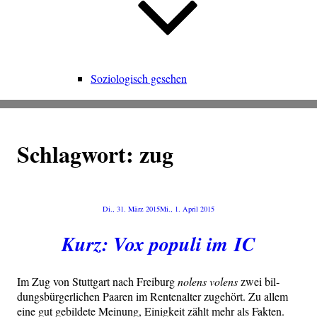
Soziologisch gesehen
Schlagwort:
zug
Veröffentlicht
Di., 31. März 2015
Mi., 1. April 2015
am
Kurz: Vox populi im IC
Im Zug von Stutt­gart nach Frei­burg
nolens volens
zwei bil­
dungs­bür­ger­li­chen Paa­ren im Ren­ten­al­ter zuge­hört. Zu allem
eine gut gebil­de­te Mei­nung, Einig­keit zählt mehr als Fak­ten.