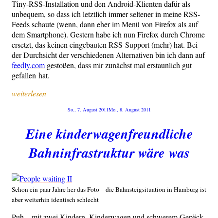
Tiny-RSS-Instal­la­ti­on und den Android-Kli­en­ten dafür als
unbe­quem, so dass ich letzt­lich immer sel­te­ner in mei­ne RSS-
Feeds schau­te (wenn, dann eher im Menü von Fire­fox als auf
dem Smart­phone). Ges­tern habe ich nun Fire­fox durch Chro­me
ersetzt, das kei­nen ein­ge­bau­ten RSS-Sup­port (mehr) hat. Bei
der Durch­sicht der ver­schie­de­nen Alter­na­ti­ven bin ich dann auf
feedly.com
gesto­ßen, dass mir zunächst mal erstaun­lich gut
gefal­len hat.
„Fort­
weiterlesen
set­
Veröffentlicht
So., 7. August 2011
Mo., 8. August 2011
zung
am
folgt:
Eine kinderwagenfreundliche
Was
wur­
Bahninfrastruktur wäre was
de
eigent­
lich
aus …?“
Schon ein paar Jah­re her das Foto – die Bahn­steig­si­tua­ti­on in Ham­burg ist
aber wei­ter­hin iden­tisch schlecht
Puh – mit zwei Kin­dern, Kin­der­wa­gen und schwe­rem Gepäck