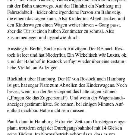
mit der Bahn unter­wegs. Auf der Hin­fahrt ein Nacht­zug mit
Fahr­rad­ab­teil – lei­der ohne irgend­ei­ne Per­son am Bahn­steig,
die einem das sagen kann. Also Kin­der ins Abteil ste­cken und
den Kin­der­wa­gen einen Wagen wei­ter hie­ven – Gang passt,
aber die Tür ist einen hal­ben Zen­ti­me­ter zu schmal. Also
zusam­men­le­gen und irgend­wie durch.
Aus­stieg in Ber­lin, Suche nach Auf­zü­gen. Der RE nach Ros­
tock ist leer und hat Nie­der­flur. Ein Wickel­tisch wär Luxus, ok.
Und der Bahn­hof in Ros­tock ver­fügt wie­der über eine erstaun­
li­che Viel­falt an Aufzügen.
Rück­fahrt über Ham­burg. Der IC von Ros­tock nach Ham­burg
ist gut, hat sogar Platz zum Abstel­len des Kin­der­wa­gens. Noch
bes­ser, wenn mir der Ser­vice­point das hät­te sagen kön­nen
(„Fra­gen Sie das Zug­per­so­nal“). Und wenn der Wagen­stands­
an­zei­ger gestimmt hät­te. So ren­nen, bei eini­gen Minu­ten Auf­
ent­halt mach­bar. Hät­te nicht sein müssen.
Panik dann in Ham­burg. Extra viel Zeit zum Umstei­gen ein­ge­
plant, trotz­dem zeigt der Durch­gangs­bahn­hof mit 14 Glei­sen
sei­ne Tücken. Im Nor­mal­be­trieb gehört dazu, dass es pro