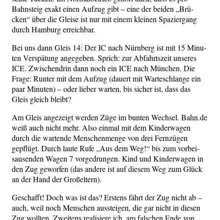
Bahn­steig exakt einen Auf­zug gibt – eine der bei­den „Brü­
cken“ über die Glei­se ist nur mit einem klei­nen Spa­zier­gang
durch Ham­burg erreichbar.
Bei uns dann Gleis 14: Der IC nach Nürn­berg ist mit 15 Minu­
ten Ver­spä­tung ange­ge­ben. Sprich: zur Abfahrts­zeit unse­res
ICE. Zwi­schen­drin dann noch ein ICE nach Mün­chen. Die
Fra­ge: Run­ter mit dem Auf­zug (dau­ert mit War­te­schlan­ge ein
paar Minu­ten) – oder lie­ber war­ten, bis sicher ist, dass das
Gleis gleich bleibt?
Am Gleis ange­zeigt wer­den Züge im bun­ten Wech­sel. Bahn.de
weiß auch nicht mehr. Also ein­mal mit dem Kin­der­wa­gen
durch die war­ten­de Men­schen­men­ge von drei Fern­zü­gen
gepflügt. Durch lau­te Rufe „Aus dem Weg!“ bis zum vor­bei­
sau­sen­den Wagen 7 vor­ge­drun­gen. Kind und Kin­der­wa­gen in
den Zug gewor­fen (das ande­re ist auf die­sem Weg zum Glück
an der Hand der Großeltern).
Geschafft! Doch was ist das? Ers­tens fährt der Zug nicht ab –
auch, weil noch Men­schen aus­stei­gen, die gar nicht in die­sen
Zug woll­ten. Zwei­tens rea­li­sie­re ich, am fal­schen Ende von