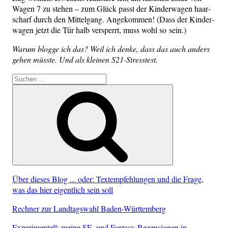
Wagen 7 zu ste­hen – zum Glück passt der Kin­der­wa­gen haar­
scharf durch den Mit­tel­gang. Ange­kom­men! (Dass der Kin­der­
wa­gen jetzt die Tür halb ver­sperrt, muss wohl so sein.)
War­um blog­ge ich das? Weil ich den­ke, dass das auch anders
gehen müss­te. Und als klei­nen S21-Stress­test.
Suche
nach:
Suchen
Über dieses Blog ... oder: Textempfehlungen und die Frage,
was das hier eigentlich sein soll
Rechner zur Landtagswahl Baden-Württemberg
Experimentell: meine SF- und Fantasy-Rezensionen in