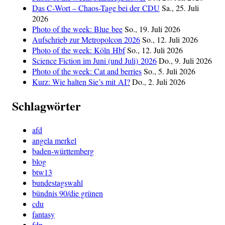
Das C‑Wort – Chaos-Tage bei der CDU
Sa., 25. Juli
2026
Photo of the week: Blue bee
So., 19. Juli 2026
Aufschrieb zur Metropolcon 2026
So., 12. Juli 2026
Photo of the week: Köln Hbf
So., 12. Juli 2026
Science Fiction im Juni (und Juli) 2026
Do., 9. Juli 2026
Photo of the week: Cat and berries
So., 5. Juli 2026
Kurz: Wie halten Sie’s mit AI?
Do., 2. Juli 2026
Schlagwörter
afd
angela merkel
baden-württemberg
blog
btw13
bundestagswahl
bündnis 90/die grünen
cdu
fantasy
fdp