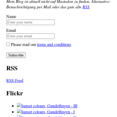
Mein Blog ist aktu­ell nicht auf Mast­o­don zu fin­den. Alter­na­ti­ve:
Benach­rich­ti­gung per Mail oder das gute alte
RSS
.
Name
Email
Please read our
terms and conditions
RSS
RSS-Feed
Flickr