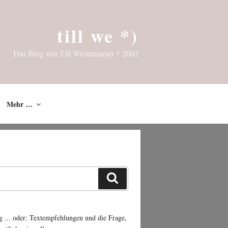
till we *)
Das Blog von Till Westermayer * 2002
Mehr …
Suchen
g ... oder: Textempfehlungen und die Frage,