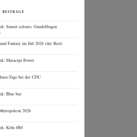
N BEITRÄGE
ek: Sunset colours, Gundelfingen
6
 und Fantasy im Juli 2026 (der Rest)
ek: Maracuja flower
haos-Tage bei der CDU
ek: Blue bee
 Metropolcon 2026
eek: Köln Hbf