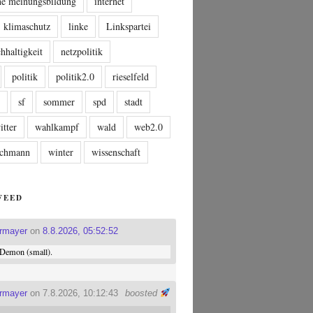
che meinungsbildung
internet
klimaschutz
linke
Linkspartei
hhaltigkeit
netzpolitik
politik
politik2.0
rieselfeld
n
sf
sommer
spd
stadt
itter
wahlkampf
wald
web2.0
tschmann
winter
wissenschaft
FEED
ermayer
on
8.8.2026, 05:52:52
Demon (small).
ermayer
on 7.8.2026, 10:12:43
boosted