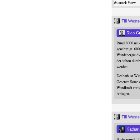
#
startrek
#
snw
Till West
Rico G
Rund 8000 neue
genehmigt. 600
Windenergie die
der schon durc
werden.
Deshalb ist Win
Gesetze: Solar 
Windkraft verli
Anlagen.
Till West
Kathari
Hintergrund:
Z