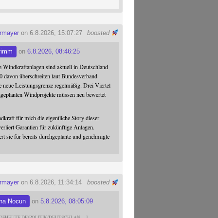
ermayer
on 6.8.2026, 15:07:27
boosted
rimm
on
6.8.2026, 08:46:25
 Windkraftanlagen sind aktuell in Deutschland
0 davon überschreiten laut Bundesverband
 neue Leistungsgrenze regelmäßig. Drei Viertel
hgeplanten Windprojekte müssen neu bewertet
dkraft für mich die eigentliche Story dieser
verliert Garantien für zukünftige Anlagen.
ert sie für bereits durchgeplante und genehmigte
ermayer
on 6.8.2026, 11:34:14
boosted
na Nocun
on
5.8.2026, 08:05:09
DFHEUTE.DE/POLITIK/DEUTSCHLAN