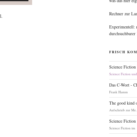
was das hier eig
Rechner zur La
l.
Experimentell:
durchsuchbarer
FRISCH KO
Science Fiction
Science Fiction un
Das C-Wort - C
Frank Hamm
The good kind o
Aufschrieb zur Me.
Science Fiction
Science Fiction im