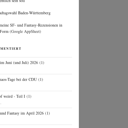
entlich sein soll
ndtagswahl Baden-Württemberg
 meine SF- und Fantasy-Rezensionen in
 Form
(Google AppSheet)
MMENTIERT
 im Juni (und Juli) 2026
(
1
)
d
haos-Tage bei der CDU
(
1
)
f weird - Teil I
(
1
)
..
 und Fantasy im April 2026
(
1
)