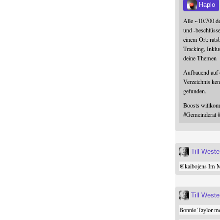
Haplo
Alle ~10.700 d
und -beschlüss
einem Ort: rats
Tracking, Inklu
deine Themen
Aufbauend auf
Verzeichnis ken
gefunden.
Boosts willk
#
Gemeinderat
Till West
@
kaibojens
Im Mi
Till West
Bonnie Taylor me