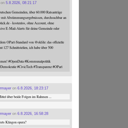
on
5.8.2026, 08:21:17
eutschen Gemeinden, über 60.000 Ratsanträge
e mit Abstimmungsergebnissen, durchsuchbar an
blick.de - kostenlos, ohne Account, ohne
sive E-Mail-Alerts für deine Gemeinde oder
 dem OParl-Standard von
@
okfde
: das offizielle
nt 127 Schnittstellen, ich habe über 500
ommen!
#
OpenData
#
Kommunalpolitik
#
Demokratie
#
CivicTech
#
Transparenz
#
OParl
ermayer
on
6.8.2026, 18:23:17
ttel über beide Folgen im Rahmen ...
ermayer
on
6.8.2026, 16:58:28
ets Klingon opera?