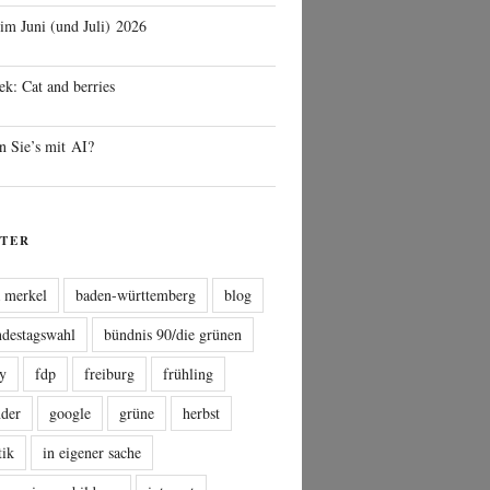
 im Juni (und Juli) 2026
ek: Cat and berries
n Sie’s mit AI?
TER
a merkel
baden-württemberg
blog
ndestagswahl
bündnis 90/die grünen
sy
fdp
freiburg
frühling
nder
google
grüne
herbst
tik
in eigener sache