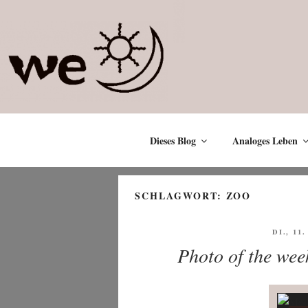
Zum
Inhalt
springen
Dieses Blog
Analoges Leben
SCHLAGWORT:
ZOO
VERÖF
DI., 11
AM
Photo of the wee