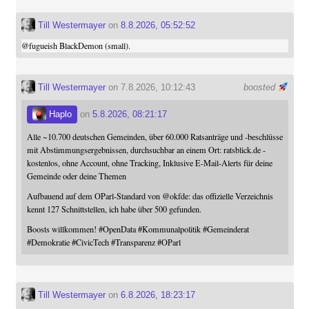
Till Westermayer
on
8.8.2026, 05:52:52
@
fugueish
BlackDemon (small).
Till Westermayer
on 7.8.2026, 10:12:43
boosted
Haplo
on
5.8.2026, 08:21:17
Alle ~10.700 deutschen Gemeinden, über 60.000 Ratsanträge und -beschlüsse
mit Abstimmungsergebnissen, durchsuchbar an einem Ort: ratsblick.de -
kostenlos, ohne Account, ohne Tracking, Inklusive E-Mail-Alerts für deine
Gemeinde oder deine Themen
Aufbauend auf dem OParl-Standard von
@
okfde
: das offizielle Verzeichnis
kennt 127 Schnittstellen, ich habe über 500 gefunden.
Boosts willkommen!
#
OpenData
#
Kommunalpolitik
#
Gemeinderat
#
Demokratie
#
CivicTech
#
Transparenz
#
OParl
Till Westermayer
on
6.8.2026, 18:23:17