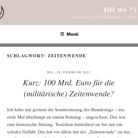
Zum
till we *)
Inhalt
Das Blog von Till Westermayer * 2002
springen
Menü
SCHLAGWORT:
ZEITENWENDE
VERÖFFENTLICHT
MO., 28. FEBRUAR 2022
AM
Kurz: 100 Mrd. Euro für die
(militärische) Zeitenwende?
Ich habe mir ges­tern die Son­der­sit­zung des Bun­des­tags – das
ers­te Mal über­haupt an einem Sonn­tag – ange­schaut. Das war
eine his­to­ri­sche Sit­zung. Trotz­dem hin­ter­lässt sie bei mir ein
scha­les Gefühl. Das hat vor allem mit der „Zei­ten­wen­de“ zu tun,