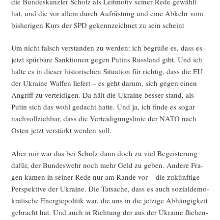
die Bun­des­kanz­ler Scholz als Leit­mo­tiv sei­ner Rede gewählt
hat, und die vor allem durch Auf­rüs­tung und eine Abkehr vom
bis­he­ri­gen Kurs der SPD gekenn­zeich­net zu sein scheint
Um nicht falsch ver­stan­den zu wer­den: ich begrü­ße es, dass es
jetzt spür­ba­re Sank­tio­nen gegen Putins Russ­land gibt. Und ich
hal­te es in die­ser his­to­ri­schen Situa­ti­on für rich­tig, dass die EU
der Ukrai­ne Waf­fen lie­fert – es geht dar­um, sich gegen einen
Angriff zu ver­tei­di­gen. Da hält die Ukrai­ne bes­ser stand, als
Putin sich das wohl gedacht hat­te. Und ja, ich fin­de es sogar
nach­voll­zieh­bar, dass die Ver­tei­di­gungs­li­nie der NATO nach
Osten jetzt ver­stärkt wer­den soll.
Aber mir war das bei Scholz dann doch zu viel Begeis­te­rung
dafür, der Bun­des­wehr noch mehr Geld zu geben. Ande­re Fra­
gen kamen in sei­ner Rede nur am Ran­de vor – die zukünf­ti­ge
Per­spek­ti­ve der Ukrai­ne. Die Tat­sa­che, dass es auch sozi­al­de­mo­
kra­ti­sche Ener­gie­po­li­tik war, die uns in die jet­zi­ge Abhän­gig­keit
gebracht hat. Und auch in Rich­tung der aus der Ukrai­ne flie­hen­