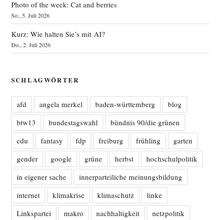
Photo of the week: Cat and berries
So., 5. Juli 2026
Kurz: Wie halten Sie’s mit AI?
Do., 2. Juli 2026
SCHLAGWÖRTER
afd
angela merkel
baden-württemberg
blog
btw13
bundestagswahl
bündnis 90/die grünen
cdu
fantasy
fdp
freiburg
frühling
garten
gender
google
grüne
herbst
hochschulpolitik
in eigener sache
innerparteiliche meinungsbildung
internet
klimakrise
klimaschutz
linke
Linkspartei
makro
nachhaltigkeit
netzpolitik