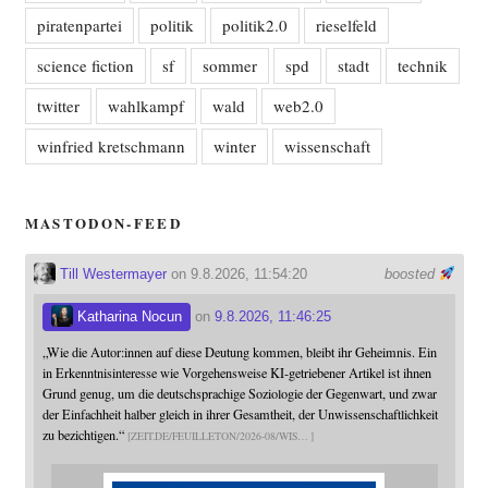
piratenpartei
politik
politik2.0
rieselfeld
science fiction
sf
sommer
spd
stadt
technik
twitter
wahlkampf
wald
web2.0
winfried kretschmann
winter
wissenschaft
MASTODON-FEED
Till Westermayer
on 9.8.2026, 11:54:20
boosted
Katharina Nocun
on
9.8.2026, 11:46:25
„Wie die Autor:innen auf diese Deutung kommen, bleibt ihr Geheimnis. Ein
in Erkenntnisinteresse wie Vorgehensweise KI-getriebener Artikel ist ihnen
Grund genug, um die deutschsprachige Soziologie der Gegenwart, und zwar
der Einfachheit halber gleich in ihrer Gesamtheit, der Unwissenschaftlichkeit
zu bezichtigen.“
ZEIT.DE/FEUILLETON/2026-08/WIS