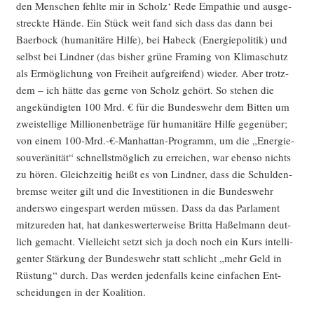
den Men­schen fehl­te mir in Scholz‘ Rede Empa­thie und aus­ge­
streck­te Hän­de. Ein Stück weit fand sich dass das dann bei
Baer­bock (huma­ni­tä­re Hil­fe), bei Habeck (Ener­gie­po­li­tik) und
selbst bei Lind­ner (das bis­her grü­ne Framing von Kli­ma­schutz
als Ermög­li­chung von Frei­heit auf­grei­fend) wie­der. Aber trotz­
dem – ich hät­te das ger­ne von Scholz gehört. So ste­hen die
ange­kün­dig­ten 100 Mrd. € für die Bun­des­wehr dem Bit­ten um
zwei­stel­li­ge Mil­lio­nen­be­trä­ge für huma­ni­tä­re Hil­fe gegen­über;
von einem 100-Mrd.-€-Manhattan-Programm, um die „Ener­gie­
sou­ve­rä­ni­tät“ schnellst­mög­lich zu errei­chen, war eben­so nichts
zu hören. Gleich­zei­tig heißt es von Lind­ner, dass die Schul­den­
brem­se wei­ter gilt und die Inves­ti­tio­nen in die Bun­des­wehr
anders­wo ein­ge­spart wer­den müs­sen. Dass da das Par­la­ment
mit­zu­re­den hat, hat dan­kes­wer­ter­wei­se Brit­ta Haßel­mann deut­
lich gemacht. Viel­leicht setzt sich ja doch noch ein Kurs intel­li­
gen­ter Stär­kung der Bun­des­wehr statt schlicht „mehr Geld in
Rüs­tung“ durch. Das wer­den jeden­falls kei­ne ein­fa­chen Ent­
schei­dun­gen in der Koalition.