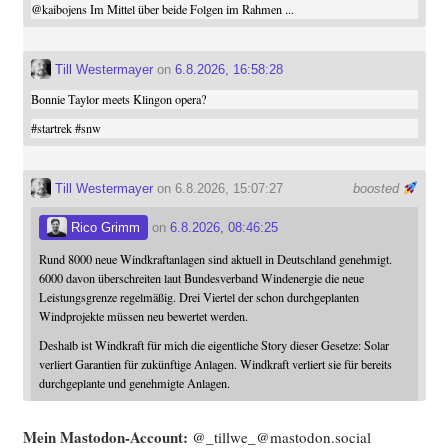
@
kaibojens
Im Mittel über beide Folgen im Rahmen ...
Till Westermayer
on
6.8.2026, 16:58:28
Bonnie Taylor meets Klingon opera?
#
startrek
#
snw
Till Westermayer
on 6.8.2026, 15:07:27
boosted
Rico Grimm
on
6.8.2026, 08:46:25
Rund 8000 neue Windkraftanlagen sind aktuell in Deutschland genehmigt.
6000 davon überschreiten laut Bundesverband Windenergie die neue
Leistungsgrenze regelmäßig. Drei Viertel der schon durchgeplanten
Windprojekte müssen neu bewertet werden.
Deshalb ist Windkraft für mich die eigentliche Story dieser Gesetze: Solar
verliert Garantien für zukünftige Anlagen. Windkraft verliert sie für bereits
durchgeplante und genehmigte Anlagen.
Mein Mast­o­don-Account:
@_tillwe_@mastodon.social