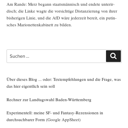
Am Ran­de: Merz begann staats­män­nisch und ende­te unter­ir­
disch; die Lin­ke wag­te die vor­sich­ti­ge Distan­zie­rung von ihrer
bis­he­ri­gen Linie, und die AfD wäre jeder­zeit bereit, ein putin­
sches Mario­net­ten­ka­bi­nett zu bilden.
Suche
Such
nach:
Über dieses Blog ... oder: Textempfehlungen und die Frage, was
das hier eigentlich sein soll
Rechner zur Landtagswahl Baden-Württemberg
Experimentell: meine SF- und Fantasy-Rezensionen in
durchsuchbarer Form
(Google AppSheet)