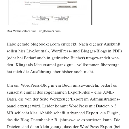
Das Web­in­ter­face von BlogBooker.com
Habe gera­de
blogbooker.com
ent­deckt. Nach eige­ner Aus­kunft
sol­len hier LiveJournal‑, Word­Press- und Blog­ger-Blogs in PDFs
(oder bei Bedarf auch in gedruck­te Bücher) umge­wan­delt wer­
den. Klingt als Idee erst­mal ganz gut – voll­kom­men über­zeugt
hat mich die Aus­füh­rung aber bis­her noch nicht.
Um ein Word­Press-Blog in ein Buch umzu­wan­deln, bedarf es
zunächst ein­mal des soge­nann­ten Export-Files – eine XML-
Datei, die von der Sei­te Werkzeuge/Export im Admi­nis­tra­ti­on­s­
pa­nel erzeugt wird. Lei­der kommt Word­Press mit
Datei­en > 3
MB
schlecht klar. Abhil­fe schafft
Advan­ced Export
, ein Plug­in,
das die Blog-Daten­bank z.B. jah­res­wei­se expor­tie­ren kann. Die
Datei­en sind dann klein genug, dass der Word­Press-Export (bei