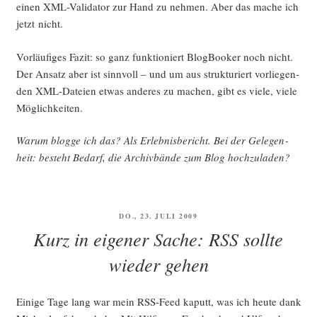
einen XML-Vali­da­tor zur Hand zu neh­men. Aber das mache ich
jetzt nicht.
Vor­läu­fi­ges Fazit: so ganz funk­tio­niert Blog­Boo­ker noch nicht.
Der Ansatz aber ist sinn­voll – und um aus struk­tu­riert vor­lie­gen­
den XML-Datei­en etwas ande­res zu machen, gibt es vie­le, vie­le
Möglichkeiten.
War­um blog­ge ich das? Als Erleb­nis­be­richt. Bei der Gele­gen­
heit: besteht Bedarf, die Archiv­bän­de zum Blog hochzuladen?
VERÖFFENTLICHT
DO., 23. JULI 2009
AM
Kurz in eigener Sache: RSS sollte
wieder gehen
Eini­ge Tage lang war mein RSS-Feed kaputt, was ich heu­te dank