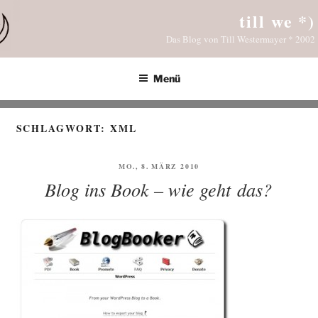
Zum
till we *)
Inhalt
Das Blog von Till Westermayer * 2002
springen
Menü
SCHLAGWORT:
XML
VERÖFFENTLICHT
MO., 8. MÄRZ 2010
AM
Blog ins Book – wie geht das?