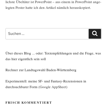
lichs­te Übel­tä­ter ist Power­Point – aus einem in Power­Point ange­
leg­ten Pos­ter hat­te ich den Arti­kel näm­lich herauskopiert.
Suche
Such
nach:
Über dieses Blog ... oder: Textempfehlungen und die Frage, was
das hier eigentlich sein soll
Rechner zur Landtagswahl Baden-Württemberg
Experimentell: meine SF- und Fantasy-Rezensionen in
durchsuchbarer Form
(Google AppSheet)
FRISCH KOMMENTIERT