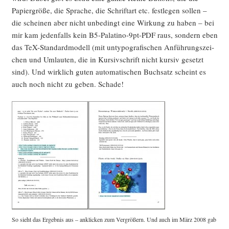
Papier­grö­ße, die Spra­che, die Schrift­art etc. fest­le­gen sol­len –
die schei­nen aber nicht unbe­dingt eine Wir­kung zu haben – bei
mir kam jeden­falls kein B5-Pala­ti­no-9pt-PDF raus, son­dern eben
das TeX-Stan­dard­mo­dell (mit unty­po­gra­fi­schen Anfüh­rungs­zei­
chen und Umlau­ten, die in Kur­siv­schrift nicht kur­siv gesetzt
sind). Und wirk­lich guten auto­ma­ti­schen Buch­satz scheint es
auch noch nicht zu geben. Schade!
So sieht das Ergeb­nis aus – ankli­cken zum Ver­grö­ßern. Und auch im März 2008 gab