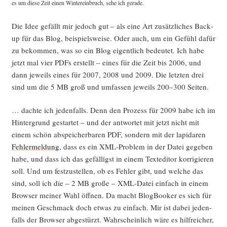
es um die­se Zeit einen Win­ter­ein­bruch, sehe ich gerade.
Die Idee gefällt mir jedoch gut – als eine Art zusätz­li­ches Back­
up für das Blog, bei­spiels­wei­se. Oder auch, um ein Gefühl dafür
zu bekom­men, was so ein Blog eigent­lich bedeu­tet. Ich habe
jetzt mal vier PDFs erstellt – eines für die Zeit bis 2006, und
dann jeweils eines für 2007, 2008 und 2009. Die letz­ten drei
sind um die 5 MB groß und umfas­sen jeweils 200–300 Seiten.
… dach­te ich jeden­falls. Denn den Pro­zess für 2009 habe ich im
Hin­ter­grund gestar­tet – und der ant­wor­tet mit jetzt nicht mit
einem schön abspei­cher­ba­ren PDF, son­dern mit der lapi­da­ren
Feh­ler­mel­dung
, dass es ein XML-Pro­blem in der Datei gege­ben
habe, und dass ich das gefäl­ligst in einem Text­edi­tor kor­ri­gie­ren
soll. Und um fest­zu­stel­len, ob es Feh­ler gibt, und wel­che das
sind, soll ich die – 2 MB gro­ße – XML-Datei ein­fach in einem
Brow­ser mei­ner Wahl öff­nen. Da macht Blog­Boo­ker es sich für
mei­nen Geschmack doch etwas zu ein­fach. Mir ist dabei jeden­
falls der Brow­ser abge­stürzt. Wahr­schein­lich wäre es hilf­rei­cher,