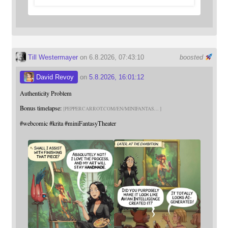
Till Westermayer
on 6.8.2026, 07:43:10
boosted
David Revoy
on
5.8.2026, 16:01:12
Authenticity Problem
Bonus timelapse:
PEPPERCARROT.COM/EN/MINIFANTAS
#
webcomic
#
krita
#
miniFantasyTheater