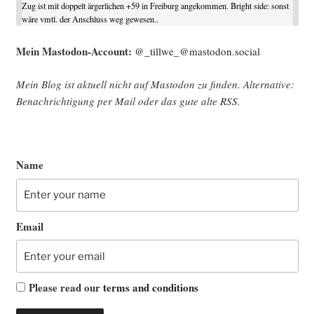
Zug ist mit doppelt ärgerlichen +59 in Freiburg angekommen. Bright side: sonst
wäre vmtl. der Anschluss weg gewesen..
Mein Mast­o­don-Account:
@_tillwe_@mastodon.social
Mein Blog ist aktu­ell nicht auf Mast­o­don zu fin­den. Alter­na­ti­ve:
Benach­rich­ti­gung per Mail oder das gute alte
RSS
.
Name
Email
Please read our
terms and conditions