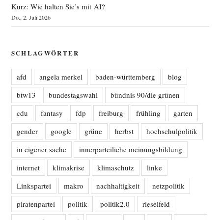
Kurz: Wie halten Sie’s mit AI?
Do., 2. Juli 2026
SCHLAGWÖRTER
afd
angela merkel
baden-württemberg
blog
btw13
bundestagswahl
bündnis 90/die grünen
cdu
fantasy
fdp
freiburg
frühling
garten
gender
google
grüne
herbst
hochschulpolitik
in eigener sache
innerparteiliche meinungsbildung
internet
klimakrise
klimaschutz
linke
Linkspartei
makro
nachhaltigkeit
netzpolitik
piratenpartei
politik
politik2.0
rieselfeld