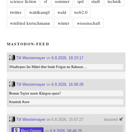
science fiction
sf
sommer
spd
stadt
technik
twitter
wahlkampf
wald
web2.0
winfried kretschmann
winter
wissenschaft
MASTODON-FEED
Till Westermayer
on
6.8.2026, 18:23:17
@
kaibojens
Im Mittel über beide Folgen im Rahmen ...
Till Westermayer
on
6.8.2026, 16:58:28
Bonnie Taylor meets Klingon opera?
#
startrek
#
snw
Till Westermayer
on 6.8.2026, 15:07:27
boosted
Rico Grimm
on
6.8.2026, 08:46:25