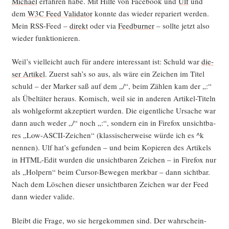
Micha­el
erfah­ren habe. Mit Hil­fe von Face­book und
Ulf
und
dem
W3C Feed Vali­da­tor
konn­te das wie­der repa­riert wer­den.
Mein RSS-Feed –
direkt
oder via
Feedb­ur­ner
– soll­te jetzt also
wie­der funktionieren.
Weil’s viel­leicht auch für ande­re inter­es­sant ist: Schuld war
die­
ser Arti­kel
. Zuerst sah’s so aus, als wäre ein Zei­chen im Titel
schuld – der Mar­ker saß auf dem „/“, beim Zäh­len kam der „:“
als Übel­tä­ter her­aus. Komisch, weil sie in ande­ren Arti­kel-Titeln
als wohl­ge­formt akzep­tiert wur­den. Die eigent­li­che Ursa­che war
dann auch weder „/“ noch „:“, son­dern ein in Fire­fox unsicht­ba­
res „Low-ASCII-Zei­chen“ (klas­si­scher­wei­se wür­de ich es ^k
nen­nen). Ulf hat’s gefun­den – und beim Kopie­ren des Arti­kels
in HTML-Edit wur­den die unsicht­ba­ren Zei­chen – in Fire­fox nur
als „Hol­pern“ beim Cur­sor-Bewe­gen merk­bar – dann sicht­bar.
Nach dem Löschen die­ser unsicht­ba­ren Zei­chen war der Feed
dann wie­der valide.
Bleibt die Fra­ge, wo sie her­ge­kom­men sind. Der wahr­schein­