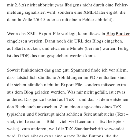
mir 2.8.x) nicht abbricht (was übri­gens nicht durch eine Feh­ler­
mel­dung signa­li­siert wird, son­dern eine XML-Datei ergibt, die
dann in Zei­le 25015 oder so mit einem Feh­ler abbricht).
Wenn das XML-Export-File vor­liegt, kann die­ses in
Blog­Boo­ker
ein­ge­le­sen wer­den
. Dann noch die URL des Blogs ein­ge­ben,
auf Start drü­cken, und etwa eine Minu­te (bei mir) war­ten. Fer­tig
ist das PDF, das nun gespei­chert wer­den kann.
Soweit funk­tio­niert das ganz gut. Span­nend fin­de ich vor allem,
dass tat­säch­lich sämt­li­che Abbil­dun­gen im PDF ent­hal­ten sind –
die ste­hen näm­lich nicht im Export-File, son­dern müs­sen extra
aus dem Blog gela­den wer­den. Was mir nicht gefällt, ist etwas
ande­res. Das gan­ze basiert auf TeX – und das ist dem ent­ste­hen­
den Buch auch anzu­se­hen. Zum einen ange­sichts eines TeX-
typi­schen und über­haupt nicht schö­nen Sei­ten­um­bruchs (Text –
viel, viel Lee­raum – Bild – viel, viel Lee­raum – Text bei­spiels­
wei­se), zum ande­ren, weil die TeX-Stan­dard­schrift ver­wen­det
wird. Dabei gibt es extra eine gan­ze Rei­he But­tons, die die