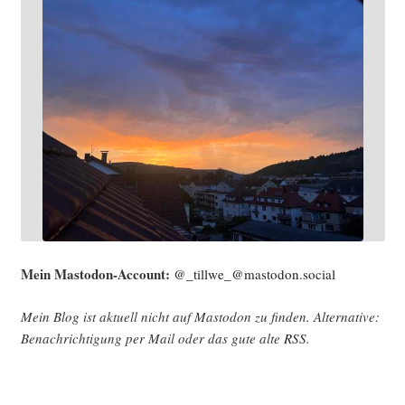
Mein Mast­o­don-Account:
@_tillwe_@mastodon.social
Mein Blog ist aktu­ell nicht auf Mast­o­don zu fin­den. Alter­na­ti­ve:
Benach­rich­ti­gung per Mail oder das gute alte
RSS
.