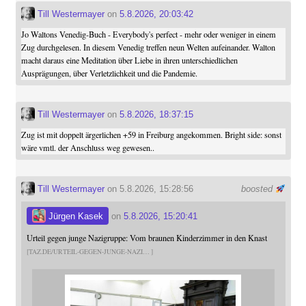
Till Westermayer
on
5.8.2026, 20:03:42
Jo Waltons Venedig-Buch - Everybody's perfect - mehr oder weniger in einem
Zug durchgelesen. In diesem Venedig treffen neun Welten aufeinander. Walton
macht daraus eine Meditation über Liebe in ihren unterschiedlichen
Ausprägungen, über Verletzlichkeit und die Pandemie.
Till Westermayer
on
5.8.2026, 18:37:15
Zug ist mit doppelt ärgerlichen +59 in Freiburg angekommen. Bright side: sonst
wäre vmtl. der Anschluss weg gewesen..
Till Westermayer
on 5.8.2026, 15:28:56
boosted
Jürgen Kasek
on
5.8.2026, 15:20:41
Urteil gegen junge Nazigruppe: Vom braunen Kinderzimmer in den Knast
TAZ.DE/URTEIL-GEGEN-JUNGE-NAZI