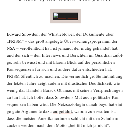
Edward Snow­den
, der Whist­le­b­lower, der Doku­men­te über
„PRISM“ – das groß ange­leg­te Über­wa­chungs­pro­gramm der
NSA – ver­öf­fent­licht hat, ist jemand, der mutig gehan­delt hat,
und der sich – den Inter­views und Berich­ten im
Guar­di­an
zufol­
ge, sehr bewusst und mit kla­rem Blick auf die per­sön­li­chen
Kon­se­quen­zen für sich und ande­re dafür ent­schie­den hat,
PRISM öffent­lich zu machen. Die ver­mut­lich größ­te Ent­hül­lung
der letz­ten Jah­re zeigt zudem mit dras­ti­scher Deut­lich­keit, wie
wenig das Han­deln Barack Oba­mas mit sei­nen Ver­spre­chun­gen
zu tun hat. Ich hof­fe, dass Snow­dens Mut auch poli­ti­sche Kon­
se­quen­zen haben wird. Die Netz­so­zio­lo­gin danah boyd hat eini­
ge gute Argu­men­te dazu
auf­ge­führt
, war­um zu erwar­ten ist,
dass die meis­ten Ame­ri­ka­ne­rIn­nen schlicht mit den Schul­tern
zucken wer­den, nach dem Mot­to „betrifft mich ja nicht“.