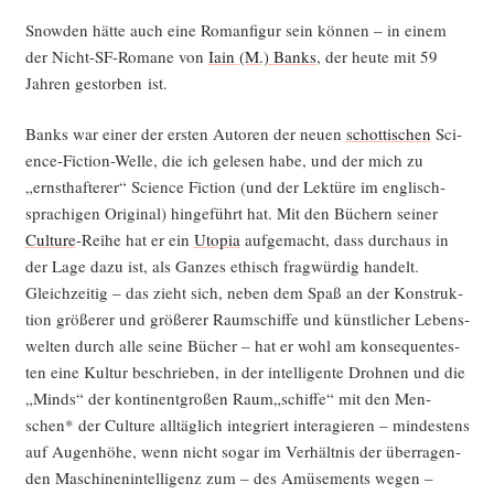
Snow­den hät­te auch eine Roman­fi­gur sein kön­nen – in einem
der Nicht-SF-Roma­ne von
Iain (M.) Banks
, der heu­te mit 59
Jah­ren gestor­ben ist.
Banks war einer der ers­ten Autoren der neu­en
schot­ti­schen
Sci­
ence-Fic­tion-Wel­le, die ich gele­sen habe, und der mich zu
„ernst­haf­te­rer“ Sci­ence Fic­tion (und der Lek­tü­re im eng­lisch­
spra­chi­gen Ori­gi­nal) hin­ge­führt hat. Mit den Büchern sei­ner
Cul­tu­re
-Rei­he hat er ein
Uto­pia
auf­ge­macht, dass durch­aus in
der Lage dazu ist, als Gan­zes ethisch frag­wür­dig han­delt.
Gleich­zei­tig – das zieht sich, neben dem Spaß an der Kon­struk­
ti­on grö­ße­rer und grö­ße­rer Raum­schif­fe und künst­li­cher Lebens­
wel­ten durch alle sei­ne Bücher – hat er wohl am kon­se­quen­tes­
ten eine Kul­tur beschrie­ben, in der intel­li­gen­te Droh­nen und die
„Minds“ der kon­ti­nent­gro­ßen Raum„schiffe“ mit den Men­
schen* der Cul­tu­re all­täg­lich inte­griert inter­agie­ren – min­des­tens
auf Augen­hö­he, wenn nicht sogar im Ver­hält­nis der über­ra­gen­
den Maschi­nen­in­tel­li­genz zum – des Amü­se­ments wegen –