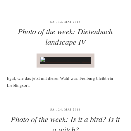
VERÖFFENTLICHT
SA., 12. MAI 2018
AM
Photo of the week: Dietenbach
landscape IV
Egal, wie das jetzt mit die­ser Wahl war: Frei­burg bleibt ein
Lieblingsort.
VERÖFFENTLICHT
SA., 24. MAI 2014
AM
Photo of the week: Is it a bird? Is it
a witch?