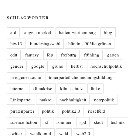
SCHLAGWÖRTER
afd
angela merkel
baden-württemberg
blog
btw13
bundestagswahl
bündnis 90/die grünen
cdu
fantasy
fdp
freiburg
frühling
garten
gender
google
grüne
herbst
hochschulpolitik
in eigener sache
innerparteiliche meinungsbildung
internet
klimakrise
klimaschutz
linke
Linkspartei
makro
nachhaltigkeit
netzpolitik
piratenpartei
politik
politik2.0
rieselfeld
science fiction
sf
sommer
spd
stadt
technik
twitter
wahlkampf
wald
web2.0