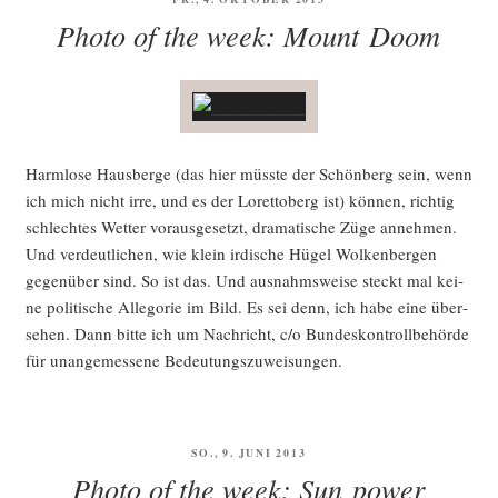
AM
Photo of the week: Mount Doom
Harm­lo­se Haus­ber­ge (das hier müss­te der Schön­berg sein, wenn
ich mich nicht irre, und es der Loret­t­oberg ist) kön­nen, rich­tig
schlech­tes Wet­ter vor­aus­ge­setzt, dra­ma­ti­sche Züge anneh­men.
Und ver­deut­li­chen, wie klein irdi­sche Hügel Wol­ken­ber­gen
gegen­über sind. So ist das. Und aus­nahms­wei­se steckt mal kei­
ne poli­ti­sche Alle­go­rie im Bild. Es sei denn, ich habe eine über­
se­hen. Dann bit­te ich um Nach­richt, c/o Bun­des­kon­troll­be­hör­de
für unan­ge­mes­se­ne Bedeutungszuweisungen.
VERÖFFENTLICHT
SO., 9. JUNI 2013
AM
Photo of the week: Sun power