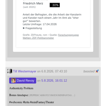
Till Westermayer
on 6.8.2026, 07:43:10
boosted
David Revoy
on
5.8.2026, 16:01:12
Authenticity Problem
Bonus timelapse:
PEPPERCARROT.COM/EN/MINIFANTAS
#
webcomic
#
krita
#
miniFantasyTheater