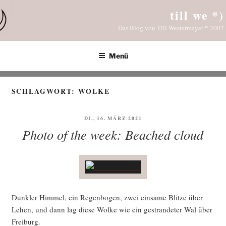
Zum
till we *)
Inhalt
Das Blog von Till Westermayer * 2002
springen
Menü
SCHLAGWORT:
WOLKE
VERÖFFENTLICHT
DI., 16. MÄRZ 2021
AM
Photo of the week: Beached cloud
Dunk­ler Him­mel, ein Regen­bo­gen, zwei ein­sa­me Blit­ze über
Lehen, und dann lag die­se Wol­ke wie ein gestran­de­ter Wal über
Freiburg.