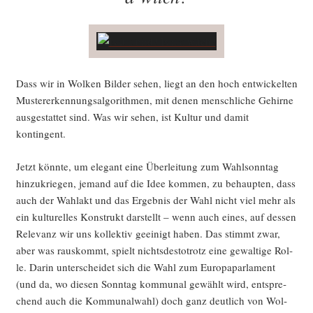
Dass wir in Wol­ken Bil­der sehen, liegt an den hoch ent­wi­ckel­ten
Mus­ter­er­ken­nungs­al­go­rith­men, mit denen mensch­li­che Gehir­ne
aus­ge­stat­tet sind. Was wir sehen, ist Kul­tur und damit
kontingent.
Jetzt könn­te, um ele­gant eine Über­lei­tung zum Wahl­sonn­tag
hin­zu­krie­gen, jemand auf die Idee kom­men, zu behaup­ten, dass
auch der Wahl­akt und das Ergeb­nis der Wahl nicht viel mehr als
ein kul­tu­rel­les Kon­strukt dar­stellt – wenn auch eines, auf des­sen
Rele­vanz wir uns kol­lek­tiv geei­nigt haben. Das stimmt zwar,
aber was raus­kommt, spielt nichts­des­to­trotz eine gewal­ti­ge Rol­
le. Dar­in unter­schei­det sich die Wahl zum Euro­pa­par­la­ment
(und da, wo die­sen Sonn­tag kom­mu­nal gewählt wird, ent­spre­
chend auch die Kom­mu­nal­wahl) doch ganz deut­lich von Wol­