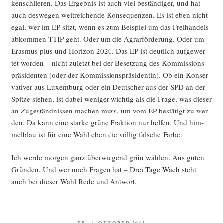
ken­schlie­ren. Das Ergeb­nis ist auch viel bestän­di­ger, und hat
auch des­we­gen weit­rei­chen­de Kon­se­quen­zen. Es ist eben nicht
egal, wer im EP sitzt, wenn es zum Bei­spiel um das Frei­han­dels­
ab­kom­men TTIP geht. Oder um die Agrar­för­de­rung. Oder um
Eras­mus plus und Hori­zon 2020. Das EP ist deut­lich auf­ge­wer­
tet wor­den – nicht zuletzt bei der Beset­zung des Kom­mis­si­ons­
prä­si­den­ten (oder der Kom­mis­si­ons­prä­si­den­tin). Ob ein Kon­ser­
va­ti­ver aus Luxem­burg oder ein Deut­scher aus der SPD an der
Spit­ze ste­hen, ist dabei weni­ger wich­tig als die Fra­ge, was die­ser
an Zuge­ständ­nis­sen machen muss, um vom EP bestä­tigt zu wer­
den. Da kann eine star­ke grü­ne Frak­ti­on nur hel­fen. Und him­
mel­blau ist für eine Wahl eben die völ­lig fal­sche Farbe.
Ich wer­de mor­gen ganz über­wie­gend grün wäh­len. Aus guten
Grün­den. Und wer noch Fra­gen hat –
Drei Tage Wach
steht
auch bei die­ser Wahl Rede und Antwort.
VERÖFFENTLICHT
FR., 4. OKTOBER 2013