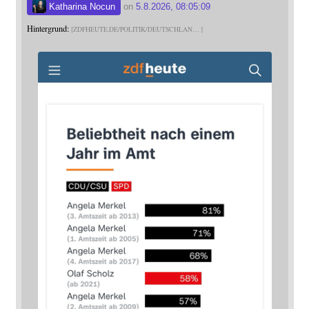
Katharina Nocun
on
5.8.2026, 08:05:09
Hintergrund:
ZDFHEUTE.DE/POLITIK/DEUTSCHLAN