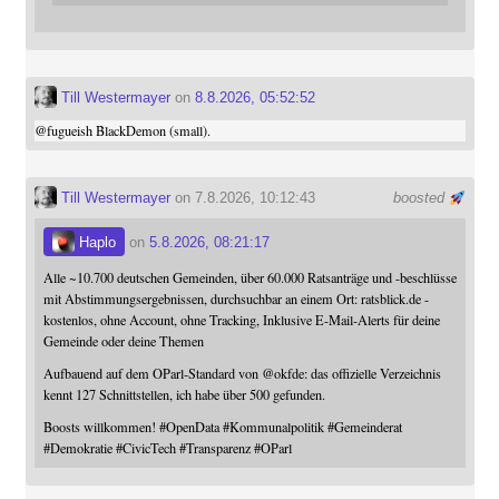
Till Westermayer
on
8.8.2026, 05:52:52
@
fugueish
BlackDemon (small).
Till Westermayer
on 7.8.2026, 10:12:43
boosted
Haplo
on
5.8.2026, 08:21:17
Alle ~10.700 deutschen Gemeinden, über 60.000 Ratsanträge und -beschlüsse
mit Abstimmungsergebnissen, durchsuchbar an einem Ort: ratsblick.de -
kostenlos, ohne Account, ohne Tracking, Inklusive E-Mail-Alerts für deine
Gemeinde oder deine Themen
Aufbauend auf dem OParl-Standard von
@
okfde
: das offizielle Verzeichnis
kennt 127 Schnittstellen, ich habe über 500 gefunden.
Boosts willkommen!
#
OpenData
#
Kommunalpolitik
#
Gemeinderat
#
Demokratie
#
CivicTech
#
Transparenz
#
OParl