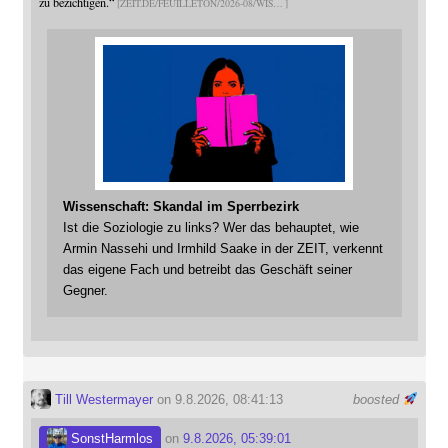
zu bezichtigen.“
ZEIT.DE/FEUILLETON/2026-08/WIS
Wissenschaft: Skandal im Sperrbezirk
Ist die Soziologie zu links? Wer das behauptet, wie
Armin Nassehi und Irmhild Saake in der ZEIT, verkennt
das eigene Fach und betreibt das Geschäft seiner
Gegner.
Till Westermayer
on 9.8.2026, 08:41:13
boosted
SonstHarmlos
on
9.8.2026, 05:39:01