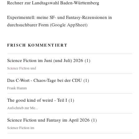
Rechner zur Landtagswahl Baden-Württemberg
(und
zwei,
Experimentell: meine SF- und Fantasy-Rezensionen in
die
durchsuchbarer Form
(Google AppSheet)
ich
nicht
getan habe)“
FRISCH KOMMENTIERT
Science Fiction im Juni (und Juli) 2026
(
1
)
Science Fiction und
Das C-Wort - Chaos-Tage bei der CDU
(
1
)
Frank Hamm
The good kind of weird - Teil I
(
1
)
Aufschrieb zur Me...
Science Fiction und Fantasy im April 2026
(
1
)
Science Fiction im