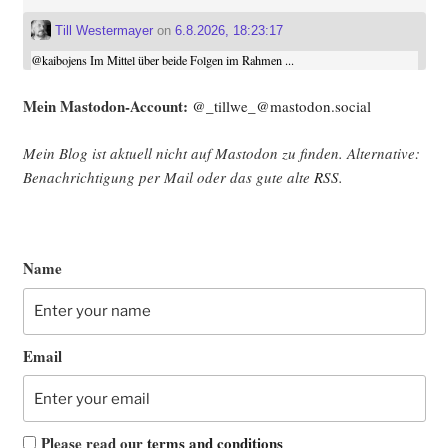
Till Westermayer
on
6.8.2026, 18:23:17
@
kaibojens
Im Mittel über beide Folgen im Rahmen ...
Mein Mast­o­don-Account:
@_tillwe_@mastodon.social
Mein Blog ist aktu­ell nicht auf Mast­o­don zu fin­den. Alter­na­ti­ve:
Benach­rich­ti­gung per Mail oder das gute alte
RSS
.
Name
Email
Please read our
terms and conditions