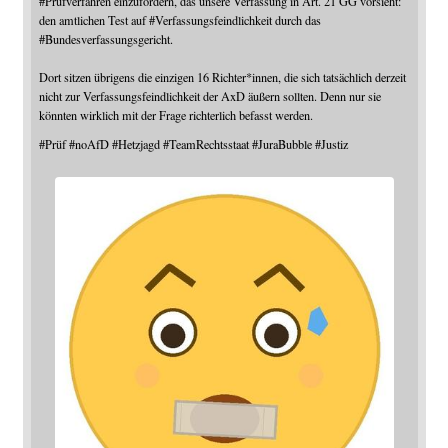
#
Prüfverfahren
einzufordern, das unsere Verfassung in Art. 21 GG vorsieht:
den amtlichen Test auf
#
Verfassungsfeindlichkeit
durch das
#
Bundesverfassungsgericht
.
Dort sitzen übrigens die einzigen 16 Richter*innen, die sich tatsächlich derzeit
nicht zur Verfassungsfeindlichkeit der AxD äußern sollten. Denn nur sie
könnten wirklich mit der Frage richterlich befasst werden.
#
Prüf
#
noAfD
#
Hetzjagd
#
TeamRechtsstaat
#
JuraBubble
#
Justiz