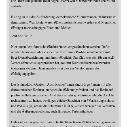
Die „man darf ja nichts mehr sagen“-Partei will
#
Demokrat
*innen den Mund
verbieten.
Es fing an mit der Aufforderung, demokratische
#
Lehrer
*innen im Internet zu
denunzieren. Was folgte, waren
#
Dienstaufsichtsbeschwerden
und öffentlicher
#
Pranger
in einschlägigen Foren und Medien.
Jetzt also Teil 2.
Nun sollen demokratische
#
Richter
*innen eingeschüchtert werden. Dafür
wurden Namens-Listen in einer rechtsextremen Postille veröffentlicht mit
ihrer Dienstbezeichnung und ihrem
#
Gericht
. Das Ziel: wer sich für ein AxD-
Verbot öffentlich ausgesprochen hat, soll mit Dienstaufsichtsbeschwerden
überzogen werden. Denn angeblich sei dies ein Verstoß gegen das
#
Mäßigungsgebot
.
Das ist inhaltlich Quatsch. Auch Richter*innen sind Bürger*innen mit allen
demokratischen Rechten, zu denen die
#
Meinungsfreiheit
und das Recht auf
politische Betätigung zählen. Und dass es sehr gute Gründe gibt, die AxD für
rechtsextrem zu halten, bestätigen etliche Gutachten von
#
Verfassungsschutz
und
#
NGOs
(ja, genau: die schlimmen NGOs) – nicht weniger das Verhalten
und die Äußerungen etlicher, auch führender Parteimitglieder.
Daher ist es das gute demokratische Recht auch von Richter*innen, genau das