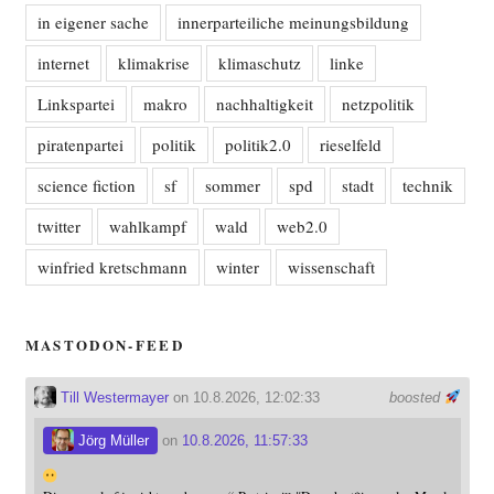
in eigener sache
innerparteiliche meinungsbildung
internet
klimakrise
klimaschutz
linke
Linkspartei
makro
nachhaltigkeit
netzpolitik
piratenpartei
politik
politik2.0
rieselfeld
science fiction
sf
sommer
spd
stadt
technik
twitter
wahlkampf
wald
web2.0
winfried kretschmann
winter
wissenschaft
MASTODON-FEED
Till Westermayer
on 10.8.2026, 12:02:33
boosted
Jörg Müller
on
10.8.2026, 11:57:33