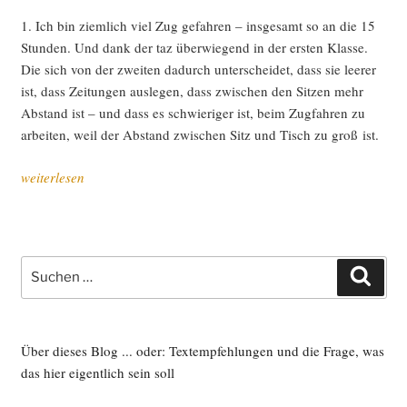
1. Ich bin ziem­lich viel Zug gefah­ren – ins­ge­samt so an die 15
Stun­den. Und dank der taz über­wie­gend in der ers­ten Klas­se.
Die sich von der zwei­ten dadurch unter­schei­det, dass sie lee­rer
ist, dass Zei­tun­gen aus­le­gen, dass zwi­schen den Sit­zen mehr
Abstand ist – und dass es schwie­ri­ger ist, beim Zug­fah­ren zu
arbei­ten, weil der Abstand zwi­schen Sitz und Tisch zu groß ist.
„Zehn
weiterlesen
Din­
ge,
die
ich
Suche
Such
am
nach:
Wochen­
en­
de
Über dieses Blog ... oder: Textempfehlungen und die Frage, was
getan
das hier eigentlich sein soll
habe