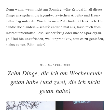
Denn wann, wenn nicht am Sonn­tag, wäre Zeit dafür, all die­ses
Din­ge anzu­ge­hen, die irgend­wo zwi­schen Arbeits- und Haus­
halts­all­tag unter der Woche kei­nen Platz fin­den? Den­ke ich. Und
hand­le doch anders – schla­fe end­lich mal aus, las­se mich vom
Inter­net unter­hal­ten, lese Bücher fer­tig oder mache Spa­zier­gän­
ge. Und bin unzu­frie­den, weil unpro­duk­tiv, statt es zu genie­ßen,
nichts zu tun. Blöd, oder?
VERÖFFENTLICHT
MO., 26. APRIL 2010
AM
Zehn Dinge, die ich am Wochenende
getan habe (und zwei, die ich nicht
getan habe)