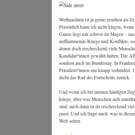
Weih­nach­ten ist ja ger­ne gese­hen als Ze
Per­sön­lich kann ich nicht kla­gen, wenn
Gan­ze liegt mir schwer im Magen – nac
auf­flam­men­de Krie­ge und Kon­flik­te, so
denen doch erschre­ckend vie­le Men­schen r
Kandidat*innen gewählt haben. Die AfD si
son­dern auch im Bun­des­tag. In Frank­r
Präsident*innen nur knapp ver­hin­dert. 
dreht das Rad des Fort­schritts zurück.
Und wenn ich bei mei­nen häu­fi­gen Zug­f
krie­ge, über was Men­schen sich unter­h
sind: auch dann ist da erschre­ckend viel
passt. Und ich fra­ge mich, was in die­se
Welt sehen.
„Annä­