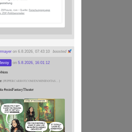
ermayer
on 6.8.2026, 07:43:10
boosted
Revoy
on
5.8.2026, 16:01:12
roblem
e:
PEPPERCARROT.COM/EN/MINIFANTAS
ita
#
miniFantasyTheater