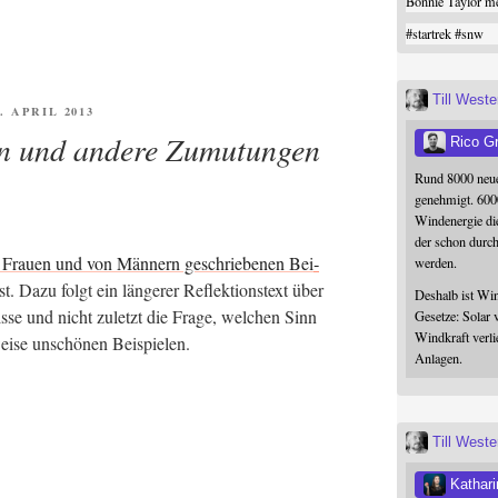
Bonnie Taylor me
#
startrek
#
snw
Till West
FFENTLICHT
9. APRIL 2013
n und andere Zumutungen
Rico G
Rund 8000 neue
genehmigt. 600
Windenergie die
der schon durc
n Frau­en und von Män­nern geschrie­be­nen Bei­
werden.
st. Dazu folgt ein län­ge­rer Reflek­ti­ons­text über
Deshalb ist Win
nis­se und nicht zuletzt die Fra­ge, wel­chen Sinn
Gesetze: Solar 
Windkraft verli
wei­se unschö­nen Beispielen.
Anlagen.
Till West
Kathari