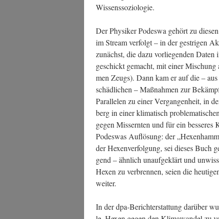
Wissenssoziologie.
Der Phy­si­ker Podes­wa gehört zu die­sen 
im Stream ver­folgt – in der gest­ri­gen Ak
zunächst, die dazu vor­lie­gen­den Daten i
geschickt gemacht, mit einer Mischung aus 
men Zeugs). Dann kam er auf die – aus sei
schäd­li­chen – Maß­nah­men zur Bekämp­
Par­al­le­len zu einer Ver­gan­gen­heit, i
berg in einer kli­ma­tisch pro­ble­ma­ti­sch
gegen Miss­ern­ten und für ein bes­se­res
Podes­was Auf­lö­sung: der „Hexen­ham­me
der Hexen­ver­fol­gung, sei die­ses Buch 
gend – ähn­lich unauf­ge­klärt und unwis­s
Hexen zu ver­bren­nen, sei­en die heu­ti­ge
weiter.
In der dpa-Bericht­erstat­tung dar­über wur­
le, Hexen gegen den Kli­ma­wan­del zu ve