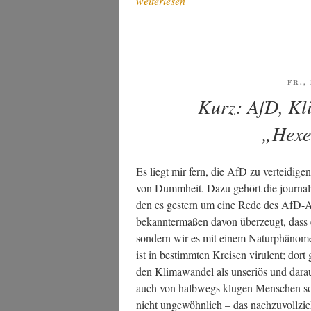
weiterlesen
he­
run­
gen
an
selt­
VER
FR.,
AM
sa­
Kurz: AfD, Kl
me
„Hex
Wel­
ten,
oder:
Es liegt mir fern, die AfD zu ver­tei­di­gen
Demo­
von Dumm­heit. Dazu gehört die jour­na­lis
kra­
den es ges­tern um eine Rede des AfD-Ab
tie
bekann­ter­ma­ßen davon über­zeugt, dass 
als
son­dern wir es mit einem Natur­phä­no­m
Uto­
ist in bestimm­ten Krei­sen viru­lent; dort 
pie“
den Kli­ma­wan­del als unse­ri­ös und dar­au
auch von halb­wegs klu­gen Men­schen so 
nicht unge­wöhn­lich – das nach­zu­voll­zie