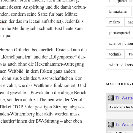
innerparteili
amit des­sen Anspie­lung und die damit ver­bun­
klimakrise
an­den, son­dern sei­ne Sät­ze für bare Mün­ze
i­er
, der das im Detail auf­ar­bei­tet). Jeden­falls
makro
nac
dern die Mel­dung sehr schnell. Erst heu­te kam
piratenpartei
der dpa.
science fictio
s meh­re­ren Grün­den bedau­er­lich. Ers­tens kann die
technik
tw
r­tell­par­tei­en“ und der „Lügen­pres­se“ dar­
es­was auch ohne die Hexen­ham­mer-Auf­re­gung
winfried kre
­nen Welt­bild, in dem Fak­ten ganz anders
 denn aus Sicht des wis­sen­schaft­li­chen Kon­
MASTODON-
r erzählt, wie das Welt­kli­ma funk­tio­niert. Und
­leicht gewoll­te – Pro­vo­ka­ti­on die übri­ge Bericht­
Till West
at­te, son­dern auch zu The­men wie der Ver­fol­
r­kei (TOP 5 der gest­ri­gen Sit­zung, abge­se­
@
kaibojens
Im Mi
Baden-Würt­tem­berg hier aktiv wer­den muss,
schaftler*innen der BW-Stif­tung – aber eben
Till West