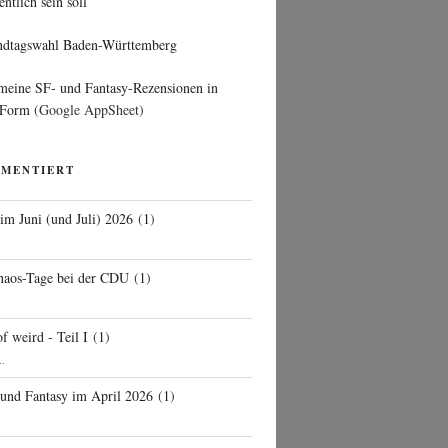
entlich sein soll
ndtagswahl Baden-Württemberg
 meine SF- und Fantasy-Rezensionen in
 Form
(Google AppSheet)
MMENTIERT
 im Juni (und Juli) 2026
(
1
)
d
haos-Tage bei der CDU
(
1
)
f weird - Teil I
(
1
)
..
 und Fantasy im April 2026
(
1
)