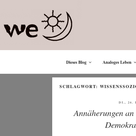
Zum
Inhalt
springen
Dieses Blog
Analoges Leben
SCHLAGWORT:
WISSENSSOZI
VERÖFF
DI., 26
AM
Annäherungen an s
Demokrat