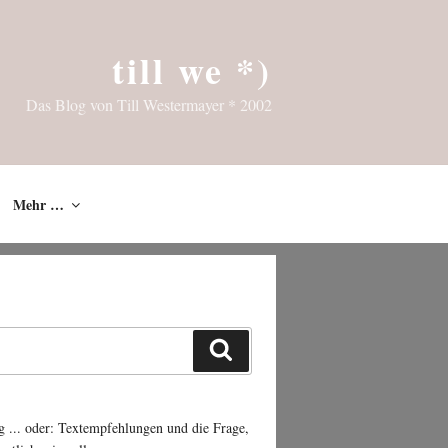
till we *)
Das Blog von Till Westermayer * 2002
Mehr …
Suchen
g ... oder: Textempfehlungen und die Frage,