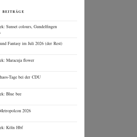
N BEITRÄGE
ek: Sunset colours, Gundelfingen
6
 und Fantasy im Juli 2026 (der Rest)
ek: Maracuja flower
haos-Tage bei der CDU
ek: Blue bee
 Metropolcon 2026
eek: Köln Hbf