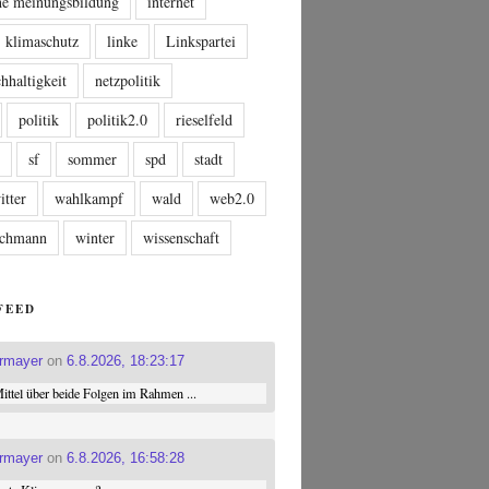
che meinungsbildung
internet
klimaschutz
linke
Linkspartei
hhaltigkeit
netzpolitik
politik
politik2.0
rieselfeld
n
sf
sommer
spd
stadt
itter
wahlkampf
wald
web2.0
tschmann
winter
wissenschaft
FEED
ermayer
on
6.8.2026, 18:23:17
ttel über beide Folgen im Rahmen ...
ermayer
on
6.8.2026, 16:58:28