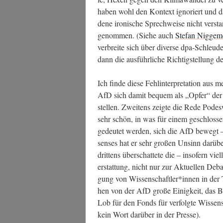
haben wohl den Kon­text igno­riert und d
de­ne iro­ni­sche Sprech­wei­se nicht ver­st
genom­men. (Sie­he auch
Ste­fan Nig­ge­me
ver­brei­te sich über diver­se dpa-Schleu­
dann die aus­führ­li­che Rich­tig­stel­lung 
Ich fin­de die­se Fehl­in­ter­pre­ta­ti­on au
AfD sich damit bequem als „Opfer“ der „Ka
stel­len. Zwei­tens zeig­te die Rede Pod
sehr schön, in was für einem geschlos­se
gedeu­tet wer­den, sich die AfD bewegt –
sen­ses hat er sehr gro­ßen Unsinn dar­übe
drit­tens über­schat­te­te die – inso­fern viel
erstat­tung, nicht nur zur Aktu­el­len Deb
gung von Wissenschaftler*innen in der Tü
hen von der AfD gro­ße Einig­keit, das 
Lob für den Fonds für ver­folg­te Wissen
kein Wort dar­über in der Presse).