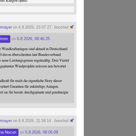
ets Klingon opera?
ermayer
on 6.8.2026, 15:07:27
boosted
rimm
on
6.8.2026, 08:46:25
 Windkraftanlagen sind aktuell in Deutschland
0 davon überschreiten laut Bundesverband
 neue Leistungsgrenze regelmäßig. Drei Viertel
hgeplanten Windprojekte müssen neu bewertet
dkraft für mich die eigentliche Story dieser
verliert Garantien für zukünftige Anlagen.
ert sie für bereits durchgeplante und genehmigte
ermayer
on 6.8.2026, 11:34:14
boosted
na Nocun
on
5.8.2026, 08:05:09