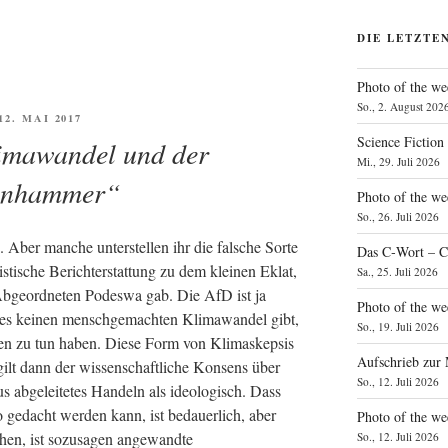
DIE LETZTE
Photo of the we
So., 2. August 202
ÖFFENTLICHT
 12. MAI 2017
Science Fiction
imawandel und der
Mi., 29. Juli 2026
enhammer“
Photo of the we
So., 26. Juli 2026
. Aber man­che unter­stel­len ihr die fal­sche Sor­te
Das C‑Wort – C
­ti­sche Bericht­erstat­tung zu dem klei­nen Eklat,
Sa., 25. Juli 2026
ge­ord­ne­ten Podes­wa gab. Die AfD ist ja
Photo of the we
es kei­nen mensch­ge­mach­ten Kli­ma­wan­del gibt,
So., 19. Juli 2026
en zu tun haben. Die­se Form von Kli­ma­skep­sis
Aufschrieb zur
gilt dann der wis­sen­schaft­li­che Kon­sens über
So., 12. Juli 2026
s abge­lei­te­tes Han­deln als ideo­lo­gisch. Dass
gedacht wer­den kann, ist bedau­er­lich, aber
Photo of the w
­hen, ist sozu­sa­gen ange­wand­te
So., 12. Juli 2026