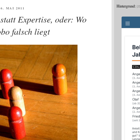
Hintergrund:
Z
ÖFFENTLICHT
 6. MAI 2011
tatt Expertise, oder: Wo
bo falsch liegt