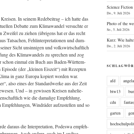
Science Fiction
Do., 9. Juli 2026
Krei­sen. In sei­nem Rede­bei­trag – ich hat­te das
Photo of the we
tu­el­len Debat­te zum Kli­ma­wan­del ver­such­te er
So., 5. Juli 2026
n Zwei­fel zu zie­hen (übri­gens hat er das recht
Tat­sa­chen, Fehl­in­ter­pre­ta­tio­nen und dum­
Kurz: Wie halte
Do., 2. Juli 2026
­ner Sicht unsin­ni­gen und volks­wirt­schaft­lich
fung des Kli­ma­wan­dels zu spre­chen und zog
n der schon ein­mal ein Buch aus Baden-Würt­tem­
SCHLAGWÖR
en Epi­so­de (der „klei­nen Eis­zeit“) mit Rezep­ten
 Kli­ma in ganz Euro­pa kopiert wor­den war.
afd
angel
r“, also eines der Stan­dard­wer­ke aus der Zeit
gewe­sen. Und – in gewis­sen Krei­sen nahe­lie­
btw13
bu
en­schaft­lich wie die dama­li­ge Emp­feh­lung,
cdu
fanta
n Emp­feh­lun­gen, Wind­rä­der auf­zu­stel­len und so
garten
ge
hochschulpoli
de dar­aus die Inter­pre­ta­ti­on, Podes­wa emp­feh­
r­bren­nen. Auch ande­re, auch im Land­tag,