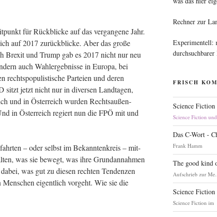
was das hier eig
Rechner zur La
it­punkt für Rück­bli­cke auf das ver­gan­ge­ne Jahr.
Experimentell:
 ich auf 2017 zurück­bli­cke. Aber das gro­ße
durchsuchbarer
h Brexit und Trump gab es 2017 nicht nur neu
n­dern auch Wahl­er­geb­nis­se in Euro­pa, bei
echts­po­pu­lis­ti­sche Par­tei­en und deren
FRISCH KO
tzt jetzt nicht nur in diver­sen Land­ta­gen,
eich und in Öster­reich wur­den Rechtsaußen-
Science Fiction
Und in Öster­reich regiert nun die FPÖ mit und
Science Fiction un
Das C-Wort - C
Frank Hamm
ahr­ten – oder selbst im Bekann­ten­kreis – mit­
al­ten, was sie bewegt, was ihre Grund­an­nah­men
The good kind o
 dabei, was gut zu die­sen rech­ten Ten­den­zen
Aufschrieb zur Me.
n Men­schen eigent­lich vor­geht. Wie sie die
Science Fiction
Science Fiction im