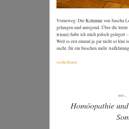
Vor­ne­weg: Die
Kolum­ne
von Sascha L
gelun­gen und anre­gend. Über die letz­te 
wis­ser
) habe ich mich jedoch geär­gert –
Weil es erst ein­mal ja gar nicht so klar i
sucht, für ein biss­chen mehr Auf­klä­run
„Ver­
weiterlesen
ge­
mein­
schaf­
tung
statt
VERÖ
MO., 
AM
Exper­
Homöopathie und 
ti­
Som
se,
oder: