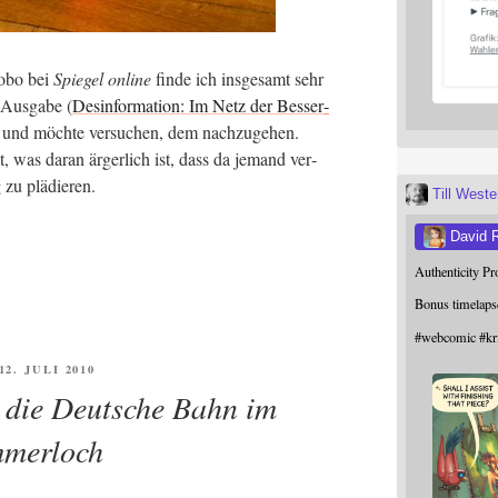
obo bei
Spie­gel online
fin­de ich ins­ge­samt sehr
Aus­ga­be (
Des­in­for­ma­ti­on: Im Netz der Bes­ser­
 und möch­te ver­su­chen, dem nach­zu­ge­hen.
st, was dar­an ärger­lich ist, dass da jemand ver­
g zu plädieren.
Till West
David 
Authenticity P
Bonus timelaps
#
webcomic
#
kr
FFENTLICHT
12. JULI 2010
die Deutsche Bahn im
merloch