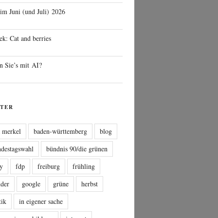
 im Juni (und Juli) 2026
ek: Cat and berries
n Sie’s mit AI?
TER
a merkel
baden-württemberg
blog
ndestagswahl
bündnis 90/die grünen
sy
fdp
freiburg
frühling
nder
google
grüne
herbst
tik
in eigener sache