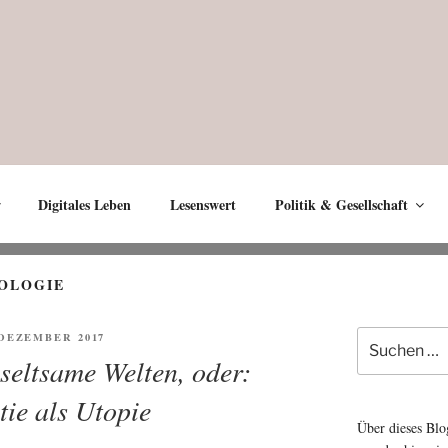
Digitales Leben
Lesenswert
Politik & Gesellschaft
OLOGIE
Suche
ENTLICHT
. DEZEMBER 2017
nach:
eltsame Welten, oder:
ie als Utopie
Über dieses Blo