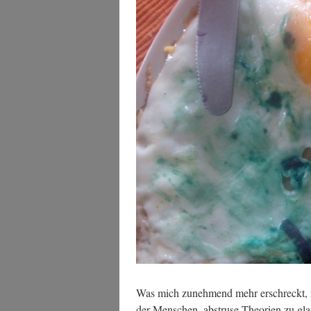
Was mich zuneh­mend mehr erschreckt, ist 
der Men­schen, abstru­se Theo­rien zu gla