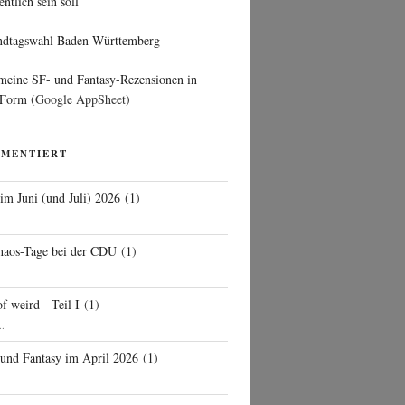
entlich sein soll
ndtagswahl Baden-Württemberg
 meine SF- und Fantasy-Rezensionen in
 Form
(Google AppSheet)
MMENTIERT
 im Juni (und Juli) 2026
(
1
)
d
haos-Tage bei der CDU
(
1
)
f weird - Teil I
(
1
)
..
 und Fantasy im April 2026
(
1
)