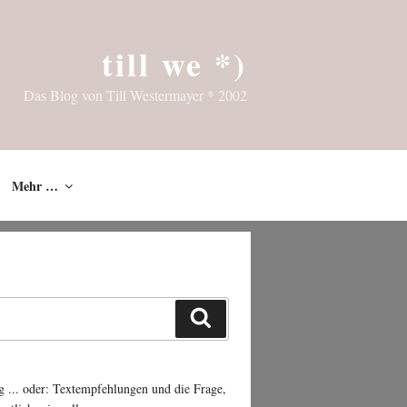
till we *)
Das Blog von Till Westermayer * 2002
Mehr …
Suchen
g ... oder: Textempfehlungen und die Frage,