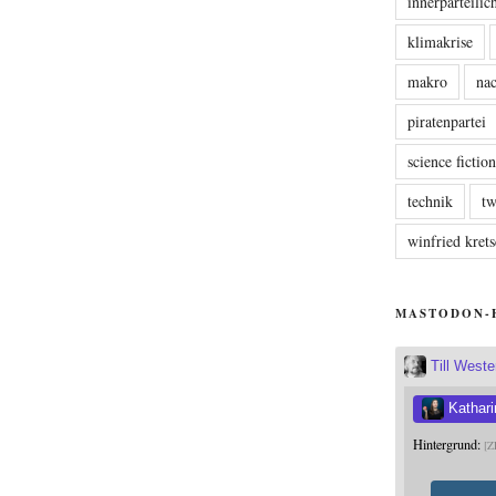
innerparteili
klimakrise
makro
nac
piratenpartei
science fictio
technik
tw
winfried kre
MASTODON-
Till West
Kathari
Hintergrund:
Z