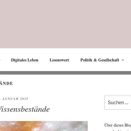
Digitales Leben
Lesenswert
Politik & Gesellschaft
TÄNDE
Suche
FENTLICHT
9. JANUAR 2015
nach:
issensbestände
Über dieses Blo