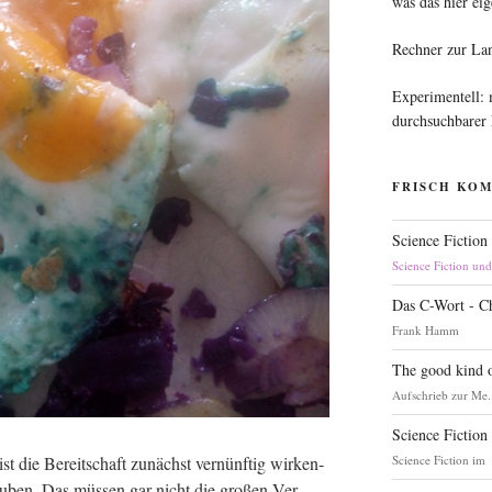
was das hier eig
Rechner zur La
Experimentell:
durchsuchbarer
FRISCH KO
Science Fiction
Science Fiction un
Das C-Wort - C
Frank Hamm
The good kind o
Aufschrieb zur Me.
Science Fiction
Science Fiction im
die Bereit­schaft zunächst ver­nünf­tig wir­ken­
u­ben. Das müs­sen gar nicht die gro­ßen Ver­