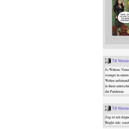
Till West
Jo Waltons Vened
weniger in einem
Welten aufeinand
in ihren untersch
die Pandemie.
Till West
Zug ist mit dopp
Bright side: son