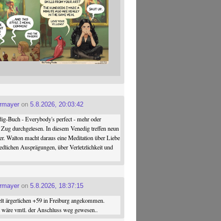
ermayer
on
5.8.2026, 20:03:42
ig-Buch - Everybody's perfect - mehr oder
 Zug durchgelesen. In diesem Venedig treffen neun
er. Walton macht daraus eine Meditation über Liebe
iedlichen Ausprägungen, über Verletzlichkeit und
ermayer
on
5.8.2026, 18:37:15
elt ärgerlichen +59 in Freiburg angekommen.
st wäre vmtl. der Anschluss weg gewesen..