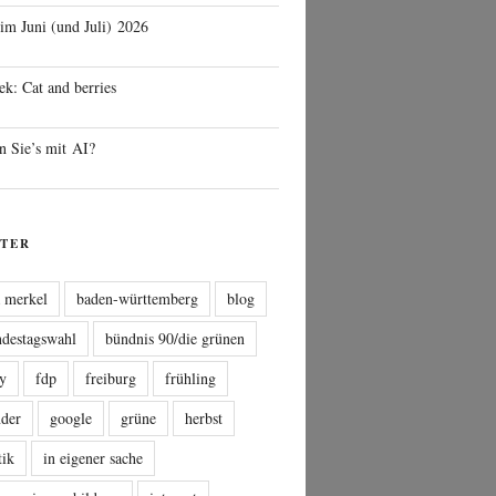
 im Juni (und Juli) 2026
ek: Cat and berries
n Sie’s mit AI?
TER
a merkel
baden-württemberg
blog
ndestagswahl
bündnis 90/die grünen
sy
fdp
freiburg
frühling
nder
google
grüne
herbst
tik
in eigener sache