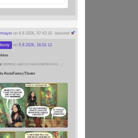
ermayer
on 6.8.2026, 07:43:10
boosted
Revoy
on
5.8.2026, 16:01:12
roblem
e:
PEPPERCARROT.COM/EN/MINIFANTAS
ita
#
miniFantasyTheater