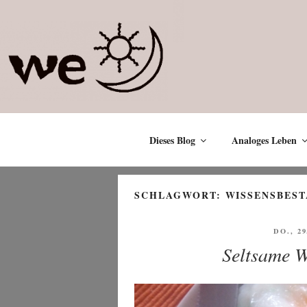
Zum
Inhalt
springen
Dieses Blog
Analoges Leben
SCHLAGWORT:
WISSENSBES
VERÖF
DO., 2
AM
Seltsame W