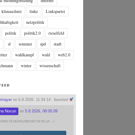
che meinungsbildung
internet
klimaschutz
linke
Linkspartei
hhaltigkeit
netzpolitik
politik
politik2.0
rieselfeld
n
sf
sommer
spd
stadt
itter
wahlkampf
wald
web2.0
tschmann
winter
wissenschaft
FEED
ermayer
on 6.8.2026, 11:34:14
boosted
na Nocun
on
5.8.2026, 08:05:09
DFHEUTE.DE/POLITIK/DEUTSCHLAN