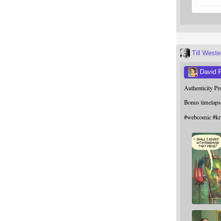
Till West
David 
Authenticity P
Bonus timelaps
#
webcomic
#
kr