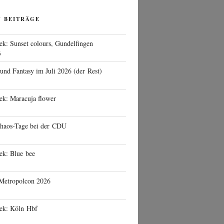
N BEITRÄGE
ek: Sunset colours, Gundelfingen
6
 und Fantasy im Juli 2026 (der Rest)
ek: Maracuja flower
haos-Tage bei der CDU
ek: Blue bee
 Metropolcon 2026
eek: Köln Hbf