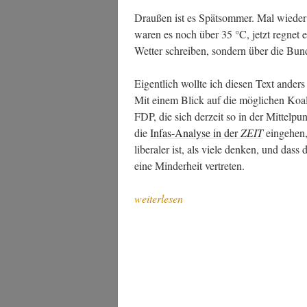
Drau­ßen ist es Spät­som­mer. Mal wie­de
waren es noch über 35 °C, jetzt reg­net 
Wet­ter schrei­ben, son­dern über die Bun
Eigent­lich woll­te ich die­sen Text anders
Mit einem Blick auf die mög­li­chen Koal
FDP, die sich der­zeit so in der Mit­tel­p
die
Infas-Ana­ly­se in der
ZEIT
ein­ge­hen
libe­ra­ler ist, als vie­le den­ken, und das
eine Min­der­heit vertreten.
„Ein
weiterlesen
Stim­
mungs­
bild
(im
Herbst)“