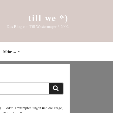
till we *)
Das Blog von Till Westermayer * 2002
Mehr …
Suchen
g ... oder: Textempfehlungen und die Frage,