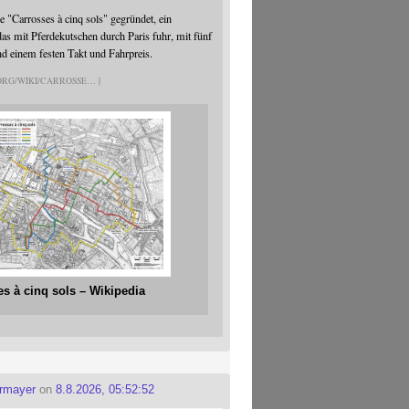
 "Carrosses à cinq sols" gegründet, ein
s mit Pferdekutschen durch Paris fuhr, mit fünf
nd einem festen Takt und Fahrpreis.
.ORG/WIKI/CARROSSE
es à cinq sols – Wikipedia
ermayer
on
8.8.2026, 05:52:52