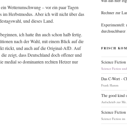
was das hier eig
r ein Wet­ter­um­schwung – vor ein paar Tagen
Rechner zur La
es im Herbst­mo­dus. Aber ich will nicht über das
­des­tags­wahl, und die­ses Land.
Experimentell:
durchsuchbarer
 begin­nen, ich hat­te ihn auch schon halb fer­tig.
i­tio­nen nach der Wahl, mit einem Blick auf die
unkt rückt, und auch auf die Ori­gi­nal-AfD. Auf
FRISCH KO
, die zeigt, dass Deutsch­land doch offe­ner und
s die medi­al so domi­nan­ten rech­ten Het­zer nur
Science Fiction
Science Fiction un
Das C-Wort - C
Frank Hamm
The good kind o
Aufschrieb zur Me.
Science Fiction
Science Fiction im