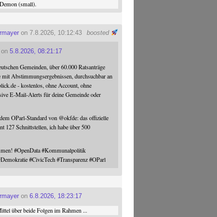
Demon (small).
ermayer
on 7.8.2026, 10:12:43
boosted
on
5.8.2026, 08:21:17
eutschen Gemeinden, über 60.000 Ratsanträge
e mit Abstimmungsergebnissen, durchsuchbar an
blick.de - kostenlos, ohne Account, ohne
sive E-Mail-Alerts für deine Gemeinde oder
 dem OParl-Standard von
@
okfde
: das offizielle
nt 127 Schnittstellen, ich habe über 500
ommen!
#
OpenData
#
Kommunalpolitik
#
Demokratie
#
CivicTech
#
Transparenz
#
OParl
ermayer
on
6.8.2026, 18:23:17
ttel über beide Folgen im Rahmen ...