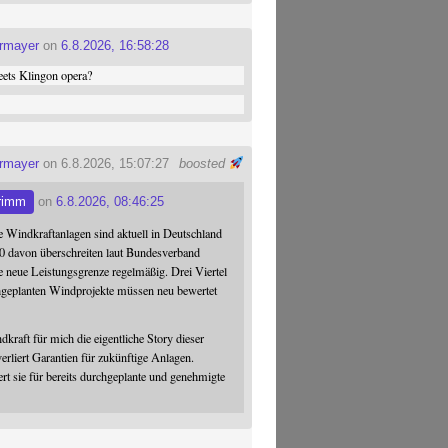
ermayer
on
6.8.2026, 16:58:28
ets Klingon opera?
ermayer
on 6.8.2026, 15:07:27
boosted
rimm
on
6.8.2026, 08:46:25
 Windkraftanlagen sind aktuell in Deutschland
0 davon überschreiten laut Bundesverband
 neue Leistungsgrenze regelmäßig. Drei Viertel
hgeplanten Windprojekte müssen neu bewertet
dkraft für mich die eigentliche Story dieser
verliert Garantien für zukünftige Anlagen.
ert sie für bereits durchgeplante und genehmigte