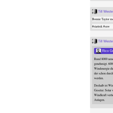
Till West
Bonnie Taylor me
#
startrek
#
snw
Till West
Rico G
Rund 8000 neue
genehmigt. 600
Windenergie die
der schon durc
werden.
Deshalb ist Win
Gesetze: Solar 
Windkraft verli
Anlagen.