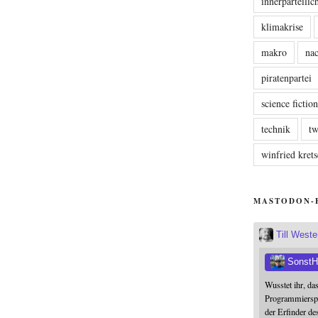
innerparteili
klimakrise
makro
nac
piratenpartei
science fictio
technik
tw
winfried kre
MASTODON-
Till West
SonstH
Wusstet ihr, da
Programmierspr
der Erfinder de