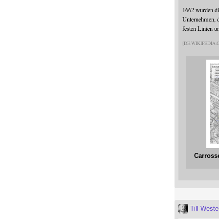
1662 wurden die
Unternehmen, da
festen Linien u
DE.WIKIPEDIA
Carross
Till West