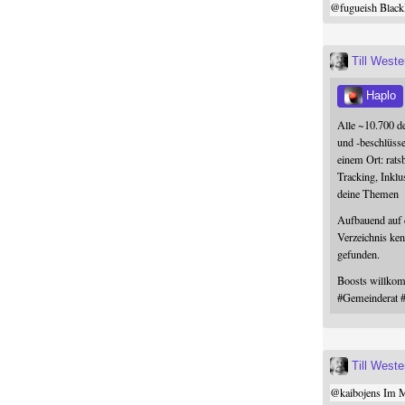
@
fugueish
Black
Till West
Haplo
Alle ~10.700 d
und -beschlüss
einem Ort: rats
Tracking, Inklu
deine Themen
Aufbauend auf
Verzeichnis ken
gefunden.
Boosts willk
#
Gemeinderat
Till West
@
kaibojens
Im Mi