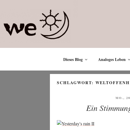
Zum
Inhalt
springen
Dieses Blog
Analoges Leben
SCHLAGWORT:
WELTOFFENH
VERÖF
MO., 2
AM
Ein Stimmung