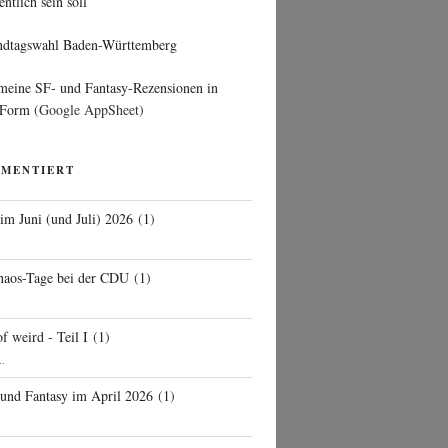
entlich sein soll
ndtagswahl Baden-Württemberg
 meine SF- und Fantasy-Rezensionen in
 Form
(Google AppSheet)
MMENTIERT
 im Juni (und Juli) 2026
(
1
)
d
haos-Tage bei der CDU
(
1
)
f weird - Teil I
(
1
)
..
 und Fantasy im April 2026
(
1
)