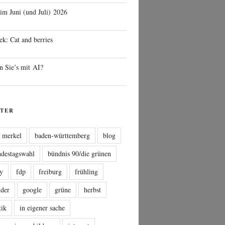
 im Juni (und Juli) 2026
ek: Cat and berries
n Sie’s mit AI?
TER
a merkel
baden-württemberg
blog
ndestagswahl
bündnis 90/die grünen
sy
fdp
freiburg
frühling
nder
google
grüne
herbst
tik
in eigener sache