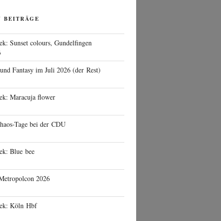
N BEITRÄGE
ek: Sunset colours, Gundelfingen
6
 und Fantasy im Juli 2026 (der Rest)
ek: Maracuja flower
haos-Tage bei der CDU
ek: Blue bee
 Metropolcon 2026
eek: Köln Hbf