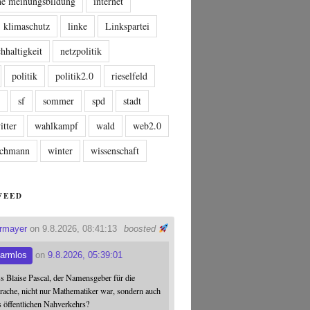
che meinungsbildung
internet
klimaschutz
linke
Linkspartei
hhaltigkeit
netzpolitik
politik
politik2.0
rieselfeld
n
sf
sommer
spd
stadt
itter
wahlkampf
wald
web2.0
tschmann
winter
wissenschaft
FEED
ermayer
on 9.8.2026, 08:41:13
boosted
armlos
on
9.8.2026, 05:39:01
ss Blaise Pascal, der Namensgeber für die
ache, nicht nur Mathematiker war, sondern auch
s öffentlichen Nahverkehrs?