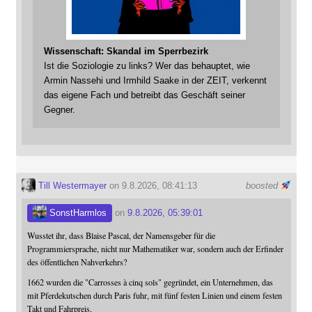
Wissenschaft: Skandal im Sperrbezirk
Ist die Soziologie zu links? Wer das behauptet, wie
Armin Nassehi und Irmhild Saake in der ZEIT, verkennt
das eigene Fach und betreibt das Geschäft seiner
Gegner.
Till Westermayer
on 9.8.2026, 08:41:13
boosted
SonstHarmlos
on
9.8.2026, 05:39:01
Wusstet ihr, dass Blaise Pascal, der Namensgeber für die
Programmiersprache, nicht nur Mathematiker war, sondern auch der Erfinder
des öffentlichen Nahverkehrs?
1662 wurden die "Carrosses à cinq sols" gegründet, ein Unternehmen, das
mit Pferdekutschen durch Paris fuhr, mit fünf festen Linien und einem festen
Takt und Fahrpreis.