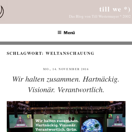
Zum
till we *)
Inhalt
Das Blog von Till Westermayer * 2002
springen
Menü
SCHLAGWORT:
WELTANSCHAUUNG
VERÖFFENTLICHT
MO., 14. NOVEMBER 2016
AM
Wir halten zusammen. Hartnäckig.
Visionär. Verantwortlich.