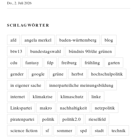
Do., 2. Juli 2026
SCHLAGWÖRTER
afd
angela merkel
baden-württemberg
blog
btw13
bundestagswahl
bündnis 90/die grünen
cdu
fantasy
fdp
freiburg
frühling
garten
gender
google
grüne
herbst
hochschulpolitik
in eigener sache
innerparteiliche meinungsbildung
internet
klimakrise
klimaschutz
linke
Linkspartei
makro
nachhaltigkeit
netzpolitik
piratenpartei
politik
politik2.0
rieselfeld
science fiction
sf
sommer
spd
stadt
technik