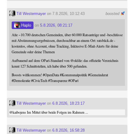
Till Westermayer
on 7.8.2026, 10:12:43
boosted
Haplo
on
5.8.2026, 08:21:17
Alle ~10.700 deutschen Gemeinden, über 60.000 Ratsanträge und -beschlüsse
mit Abstimmungsergebnissen, durchsuchbar an einem Ort: ratsblick.de -
kostenlos, ohne Account, ohne Tracking, Inklusive E-Mail-Alerts für deine
Gemeinde oder deine Themen
Aufbauend auf dem OParl-Standard von
@
okfde
: das offizielle Verzeichnis
kennt 127 Schnittstellen, ich habe über 500 gefunden.
Boosts willkommen!
#
OpenData
#
Kommunalpolitik
#
Gemeinderat
#
Demokratie
#
CivicTech
#
Transparenz
#
OParl
Till Westermayer
on
6.8.2026, 18:23:17
@
kaibojens
Im Mittel über beide Folgen im Rahmen ...
Till Westermayer
on
6.8.2026, 16:58:28