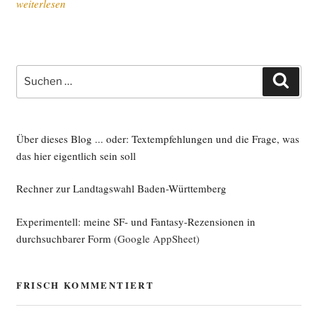
„Wir
weiterlesen
hal­
ten
zusam­
men.
Suche
Such
Hart­
nach:
nä­
ckig.
Visio­
Über dieses Blog ... oder: Textempfehlungen und die Frage, was
när.
das hier eigentlich sein soll
Ver­
Rechner zur Landtagswahl Baden-Württemberg
ant­
wort­
Experimentell: meine SF- und Fantasy-Rezensionen in
lich.“
durchsuchbarer Form
(Google AppSheet)
FRISCH KOMMENTIERT