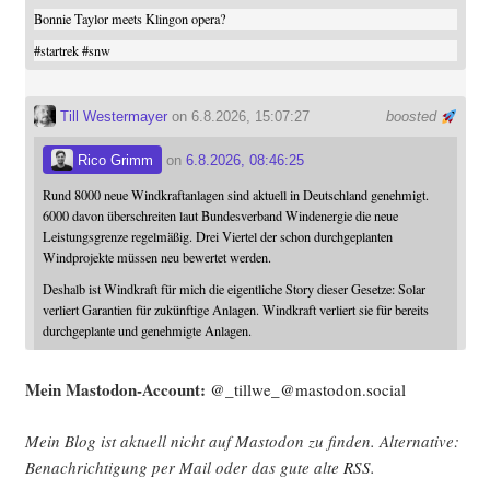
Bonnie Taylor meets Klingon opera?
#
startrek
#
snw
Till Westermayer
on 6.8.2026, 15:07:27
boosted
Rico Grimm
on
6.8.2026, 08:46:25
Rund 8000 neue Windkraftanlagen sind aktuell in Deutschland genehmigt.
6000 davon überschreiten laut Bundesverband Windenergie die neue
Leistungsgrenze regelmäßig. Drei Viertel der schon durchgeplanten
Windprojekte müssen neu bewertet werden.
Deshalb ist Windkraft für mich die eigentliche Story dieser Gesetze: Solar
verliert Garantien für zukünftige Anlagen. Windkraft verliert sie für bereits
durchgeplante und genehmigte Anlagen.
Mein Mast­o­don-Account:
@_tillwe_@mastodon.social
Mein Blog ist aktu­ell nicht auf Mast­o­don zu fin­den. Alter­na­ti­ve:
Benach­rich­ti­gung per Mail oder das gute alte
RSS
.