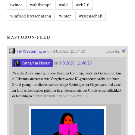
twitter
wahlkampf
wald
web2.0
winfried kretschmann
winter
wissenschaft
MASTODON-FEED
Till Westermayer
on 9.8.2026, 11:54:20
boosted
Katharina Nocun
on
9.8.2026, 11:46:25
„Wie die Autor:innen auf diese Deutung kommen, bleibt ihr Geheimnis. Ein
in Erkenntnisinteresse wie Vorgehensweise KI-getriebener Artikel ist ihnen
Grund genug, um die deutschsprachige Soziologie der Gegenwart, und zwar
der Einfachheit halber gleich in ihrer Gesamtheit, der Unwissenschaftlichkeit
zu bezichtigen.“
ZEIT.DE/FEUILLETON/2026-08/WIS