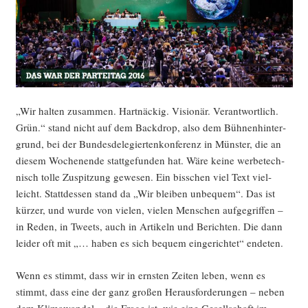
„Wir hal­ten zusam­men. Hart­nä­ckig. Visio­när. Ver­ant­wort­lich.
Grün.“ stand nicht auf dem Back­drop, also dem Büh­nen­hin­ter­
grund, bei der Bun­des­de­le­gier­ten­kon­fe­renz in Müns­ter, die an
die­sem Wochen­en­de statt­ge­fun­den hat. Wäre kei­ne wer­be­tech­
nisch tol­le Zuspit­zung gewe­sen. Ein biss­chen viel Text viel­
leicht. Statt­des­sen stand da „Wir blei­ben unbe­quem“. Das ist
kür­zer, und wur­de von vie­len, vie­len Men­schen auf­ge­grif­fen –
in Reden, in Tweets, auch in Arti­keln und Berich­ten. Die dann
lei­der oft mit „… haben es sich bequem ein­ge­rich­tet“ endeten.
Wenn es stimmt, dass wir in erns­ten Zei­ten leben, wenn es
stimmt, dass eine der ganz gro­ßen Her­aus­for­de­run­gen – neben
dem Kli­ma­wan­del – die Fra­ge ist, wie eine Gesell­schaft im