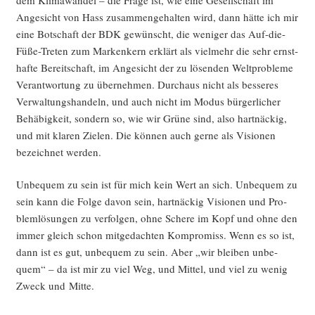
Ange­sicht von Hass zusam­men­ge­hal­ten wird, dann hät­te ich mir
eine Bot­schaft der BDK gewünscht, die weni­ger das Auf-die-
Füße-Tre­ten zum Mar­ken­kern erklärt als viel­mehr die sehr ernst­
haf­te Bereit­schaft, im Ange­sicht der zu lösen­den Welt­pro­ble­me
Ver­ant­wor­tung zu über­neh­men. Durch­aus nicht als bes­se­res
Ver­wal­tungs­han­deln, und auch nicht im Modus bür­ger­li­cher
Behä­big­keit, son­dern so, wie wir Grü­ne sind, also hart­nä­ckig,
und mit kla­ren Zie­len. Die kön­nen auch ger­ne als Visio­nen
bezeich­net werden.
Unbe­quem zu sein ist für mich kein Wert an sich. Unbe­quem zu
sein kann die Fol­ge davon sein, hart­nä­ckig Visio­nen und Pro­
blem­lö­sun­gen zu ver­fol­gen, ohne Sche­re im Kopf und ohne den
immer gleich schon mit­ge­dach­ten Kom­pro­miss. Wenn es so ist,
dann ist es gut, unbe­quem zu sein. Aber „wir blei­ben unbe­
quem“ – da ist mir zu viel Weg, und Mit­tel, und viel zu wenig
Zweck und Mitte.