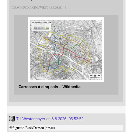
DE.WIKIPEDIA.ORG/WIKI/CARROSSE
Carrosses à cinq sols – Wikipedia
Till Westermayer
on
8.8.2026, 05:52:52
@
fugueish
BlackDemon (small).