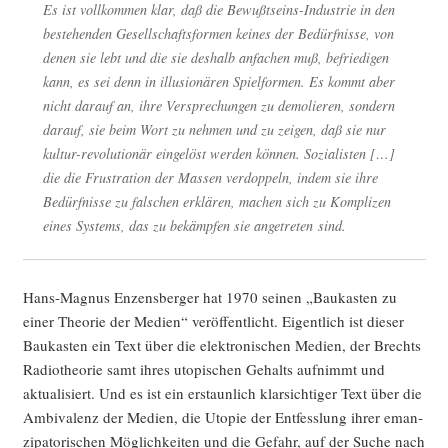
Es ist voll­kom­men klar, daß die Bewußt­seins-Indus­trie in den
bestehen­den Gesell­schafts­for­men kei­nes der Bedürf­nis­se, von
denen sie lebt und die sie des­halb anfa­chen muß, befrie­di­gen
kann, es sei denn in illu­sio­nä­ren Spiel­for­men. Es kommt aber
nicht dar­auf an, ihre Ver­spre­chun­gen zu demo­lie­ren, son­dern
dar­auf, sie beim Wort zu neh­men und zu zei­gen, daß sie nur
kul­tur-revo­lu­tio­när ein­ge­löst wer­den kön­nen. Sozia­lis­ten […]
die die Frus­tra­ti­on der Mas­sen ver­dop­peln, indem sie ihre
Bedürf­nis­se zu fal­schen erklä­ren, machen sich zu Kom­pli­zen
eines Sys­tems, das zu bekämp­fen sie ange­tre­ten sind.
Hans-Magnus Enzens­ber­ger hat 1970 sei­nen „Bau­kas­ten zu
einer Theo­rie der Medi­en“ ver­öf­fent­licht. Eigent­lich ist die­ser
Bau­kas­ten ein Text über die elek­tro­ni­schen Medi­en, der Brechts
Radio­theo­rie samt ihres uto­pi­schen Gehalts auf­nimmt und
aktua­li­siert. Und es ist ein erstaun­lich klar­sich­ti­ger Text über die
Ambi­va­lenz der Medi­en, die Uto­pie der Ent­fess­lung ihrer eman­
zi­pa­to­ri­schen Mög­lich­kei­ten und die Gefahr, auf der Suche nach