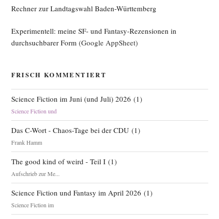
Rechner zur Landtagswahl Baden-Württemberg
en
ist
Experimentell: meine SF- und Fantasy-Rezensionen in
ihre
durchsuchbarer Form
(Google AppSheet)
mobi­
li­
sie­
FRISCH KOMMENTIERT
ren­
de
Science Fiction im Juni (und Juli) 2026
(
1
)
Kraft““
Science Fiction und
Das C-Wort - Chaos-Tage bei der CDU
(
1
)
Frank Hamm
The good kind of weird - Teil I
(
1
)
Aufschrieb zur Me...
Science Fiction und Fantasy im April 2026
(
1
)
Science Fiction im