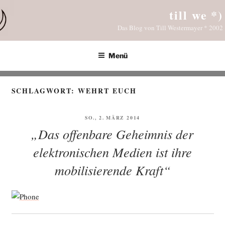
Zum
till we *)
Inhalt
Das Blog von Till Westermayer * 2002
springen
Menü
SCHLAGWORT:
WEHRT EUCH
VERÖFFENTLICHT
SO., 2. MÄRZ 2014
AM
„Das offenbare Geheimnis der
elektronischen Medien ist ihre
mobilisierende Kraft“