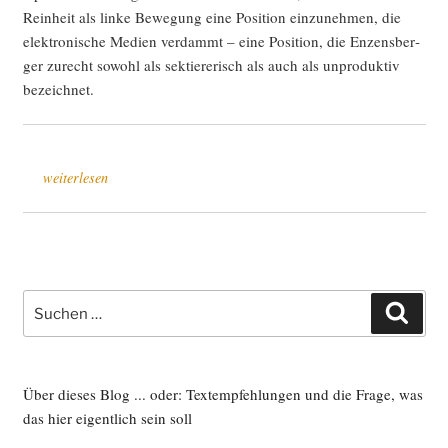
Rein­heit als lin­ke Bewe­gung eine Posi­ti­on ein­zu­neh­men, die
elek­tro­ni­sche Medi­en ver­dammt – eine Posi­ti­on, die Enzens­ber­
ger zurecht sowohl als sek­tie­re­risch als auch als unpro­duk­tiv
bezeichnet.
„„Das
weiterlesen
offen­
ba­
re
Geheim­
nis
Suche
Such
der
nach:
elek­
tro­
ni­
Über dieses Blog ... oder: Textempfehlungen und die Frage, was
schen
das hier eigentlich sein soll
Medi­