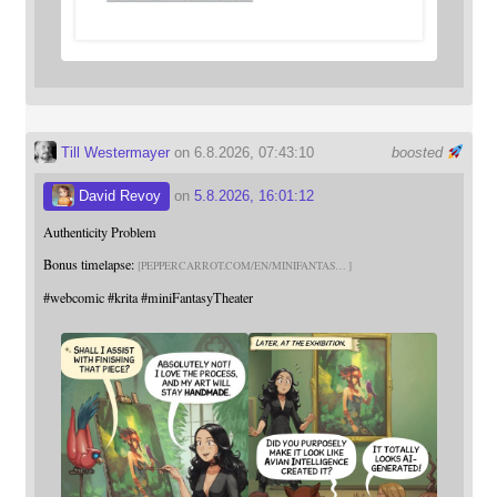
Till Westermayer
on 6.8.2026, 07:43:10
boosted
David Revoy
on
5.8.2026, 16:01:12
Authenticity Problem
Bonus timelapse:
PEPPERCARROT.COM/EN/MINIFANTAS
#
webcomic
#
krita
#
miniFantasyTheater