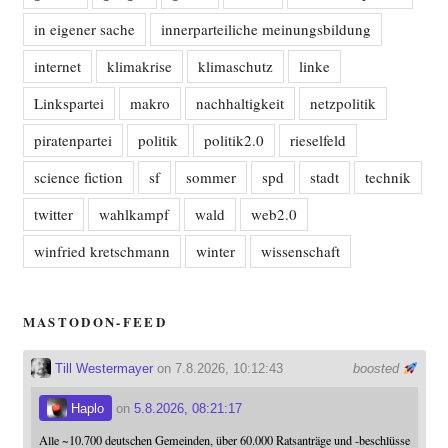
in eigener sache
innerparteiliche meinungsbildung
internet
klimakrise
klimaschutz
linke
Linkspartei
makro
nachhaltigkeit
netzpolitik
piratenpartei
politik
politik2.0
rieselfeld
science fiction
sf
sommer
spd
stadt
technik
twitter
wahlkampf
wald
web2.0
winfried kretschmann
winter
wissenschaft
MASTODON-FEED
Till Westermayer
on 7.8.2026, 10:12:43
boosted
Haplo
on
5.8.2026, 08:21:17
Alle ~10.700 deutschen Gemeinden, über 60.000 Ratsanträge und -beschlüsse