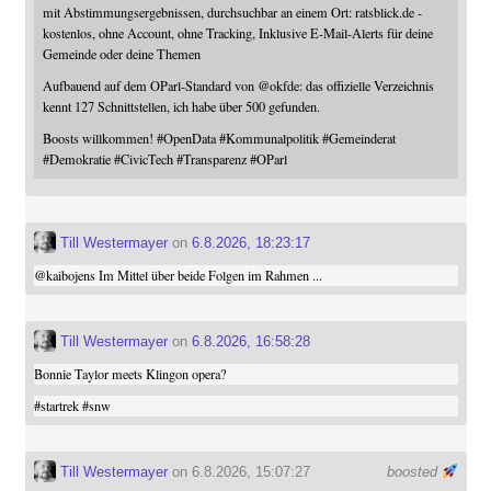
mit Abstimmungsergebnissen, durchsuchbar an einem Ort: ratsblick.de -
kostenlos, ohne Account, ohne Tracking, Inklusive E-Mail-Alerts für deine
Gemeinde oder deine Themen
Aufbauend auf dem OParl-Standard von
@
okfde
: das offizielle Verzeichnis
kennt 127 Schnittstellen, ich habe über 500 gefunden.
Boosts willkommen!
#
OpenData
#
Kommunalpolitik
#
Gemeinderat
#
Demokratie
#
CivicTech
#
Transparenz
#
OParl
Till Westermayer
on
6.8.2026, 18:23:17
@
kaibojens
Im Mittel über beide Folgen im Rahmen ...
Till Westermayer
on
6.8.2026, 16:58:28
Bonnie Taylor meets Klingon opera?
#
startrek
#
snw
Till Westermayer
on 6.8.2026, 15:07:27
boosted