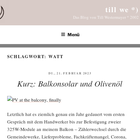
Zum
till we *)
Inhalt
Das Blog von Till Westermayer * 2002
springen
Menü
SCHLAGWORT:
WATT
VERÖFFENTLICHT
DI., 21. FEBRUAR 2023
AM
Kurz: Balkonsolar und Olivenöl
Letzt­lich hat es ziem­lich genau ein Jahr gedau­ert vom ers­ten
Gespräch mit dem Hand­wer­ker bis zur Befes­ti­gung zwei­er
325W-Modu­le an mei­nem Bal­kon – Zäh­ler­wech­sel durch die
Gemein­de­wer­ke, Lie­fer­pro­ble­me, Fach­kräf­te­man­gel, Coro­na,