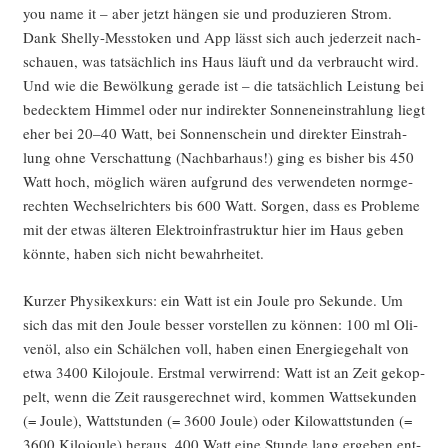
you name it – aber jetzt hän­gen sie und pro­du­zie­ren Strom.
Dank Shel­ly-Mess­to­ken und App lässt sich auch jeder­zeit nach­
schau­en, was tat­säch­lich ins Haus läuft und da ver­braucht wird.
Und wie die Bewöl­kung gera­de ist – die tat­säch­lich Leis­tung bei
bedeck­tem Him­mel oder nur indi­rek­ter Son­nen­ein­strah­lung liegt
eher bei 20–40 Watt, bei Son­nen­schein und direk­ter Ein­strah­
lung ohne Ver­schat­tung (Nach­bar­haus!) ging es bis­her bis 450
Watt hoch, mög­lich wären auf­grund des ver­wen­de­ten norm­ge­
rech­ten Wech­sel­rich­ters bis 600 Watt. Sor­gen, dass es Pro­ble­me
mit der etwas älte­ren Elek­tro­in­fra­struk­tur hier im Haus geben
könn­te, haben sich nicht bewahrheitet.
Kur­zer Phy­sik­ex­kurs: ein Watt ist ein Joule pro Sekun­de. Um
sich das mit den Joule bes­ser vor­stel­len zu kön­nen: 100 ml Oli­
ven­öl, also ein Schäl­chen voll, haben einen Ener­gie­ge­halt von
etwa 3400 Kilo­joule. Erst­mal ver­wir­rend: Watt ist an Zeit gekop­
pelt, wenn die Zeit raus­ge­rech­net wird, kom­men Watt­se­kun­den
(= Joule), Watt­stun­den (= 3600 Joule) oder Kilo­watt­stun­den (=
3600 Kilo­joule) her­aus. 400 Watt eine Stun­de lang erge­ben ent­