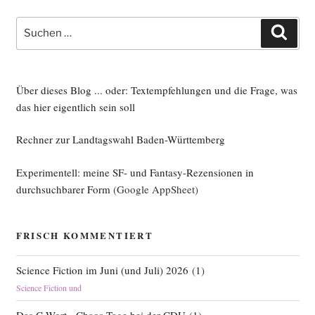
Suche
Such
nach:
Über dieses Blog ... oder: Textempfehlungen und die Frage, was
das hier eigentlich sein soll
Rechner zur Landtagswahl Baden-Württemberg
Experimentell: meine SF- und Fantasy-Rezensionen in
durchsuchbarer Form
(Google AppSheet)
FRISCH KOMMENTIERT
Science Fiction im Juni (und Juli) 2026
(
1
)
Science Fiction und
Das C-Wort - Chaos-Tage bei der CDU
(
1
)