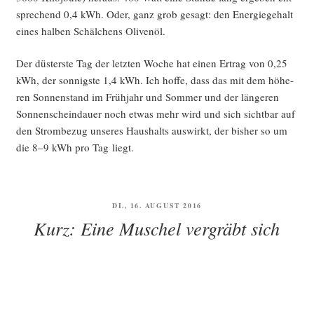
spre­chend 0,4 kWh. Oder, ganz grob gesagt: den Ener­gie­ge­halt
eines hal­ben Schäl­chens Olivenöl.
Der düs­ters­te Tag der letz­ten Woche hat einen Ertrag von 0,25
kWh, der son­nigs­te 1,4 kWh. Ich hof­fe, dass das mit dem höhe­
ren Son­nen­stand im Früh­jahr und Som­mer und der län­ge­ren
Son­nen­schein­dau­er noch etwas mehr wird und sich sicht­bar auf
den Strom­be­zug unse­res Haus­halts aus­wirkt, der bis­her so um
die 8–9 kWh pro Tag liegt.
VERÖFFENTLICHT
DI., 16. AUGUST 2016
AM
Kurz: Eine Muschel vergräbt sich