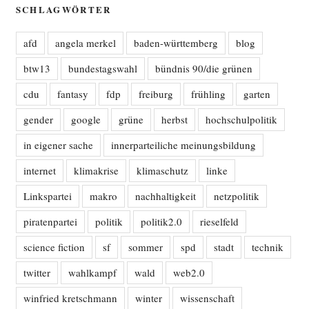
SCHLAGWÖRTER
afd
angela merkel
baden-württemberg
blog
btw13
bundestagswahl
bündnis 90/die grünen
cdu
fantasy
fdp
freiburg
frühling
garten
gender
google
grüne
herbst
hochschulpolitik
in eigener sache
innerparteiliche meinungsbildung
internet
klimakrise
klimaschutz
linke
Linkspartei
makro
nachhaltigkeit
netzpolitik
piratenpartei
politik
politik2.0
rieselfeld
science fiction
sf
sommer
spd
stadt
technik
twitter
wahlkampf
wald
web2.0
winfried kretschmann
winter
wissenschaft