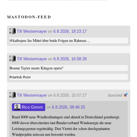
MASTODON-FEED
Till Westermayer
on
6.8.2026, 18:23:17
@
kaibojens
Im Mittel über beide Folgen im Rahmen ...
Till Westermayer
on
6.8.2026, 16:58:28
Bonnie Taylor meets Klingon opera?
#
startrek
#
snw
Till Westermayer
on 6.8.2026, 15:07:27
boosted
Rico Grimm
on
6.8.2026, 08:46:25
Rund 8000 neue Windkraftanlagen sind aktuell in Deutschland genehmigt.
6000 davon überschreiten laut Bundesverband Windenergie die neue
Leistungsgrenze regelmäßig. Drei Viertel der schon durchgeplanten
Windprojekte müssen neu bewertet werden.