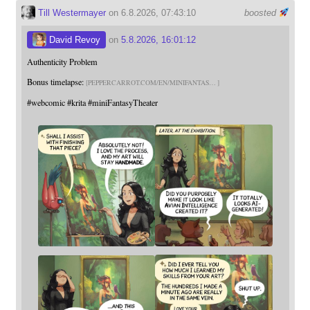
Till Westermayer
on 6.8.2026, 07:43:10
boosted
David Revoy
on
5.8.2026, 16:01:12
Authenticity Problem
Bonus timelapse:
PEPPERCARROT.COM/EN/MINIFANTAS
#
webcomic
#
krita
#
miniFantasyTheater