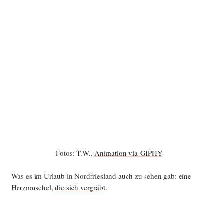
Fotos: T.W.,
Ani­ma­ti­on via GIPHY
Was es im Urlaub in Nord­fries­land auch zu sehen gab: eine
Herz­mu­schel,
die sich ver­gräbt
.