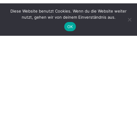
Mein Blog ist aktu­ell nicht auf Mast­o­don zu fin­den. Alter­na­ti­ve:
Diese Website benutzt Cookies. Wenn du die Website weiter
Benach­rich­ti­gung per Mail oder das gute alte
RSS
.
nutzt, gehen wir von deinem Einverständnis aus.
OK
Name
Email
Please read our
terms and conditions