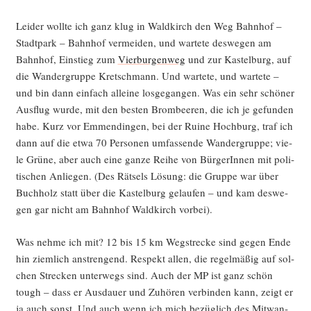
Lei­der woll­te ich ganz klug in Wald­kirch den Weg Bahn­hof –
Stadt­park – Bahn­hof ver­mei­den, und war­te­te des­we­gen am
Bahn­hof, Ein­stieg zum
Vier­bur­gen­weg
und zur Kas­tel­burg, auf
die Wan­der­grup­pe Kret­sch­mann. Und war­te­te, und war­te­te –
und bin dann ein­fach allei­ne los­ge­gan­gen. Was ein sehr schö­ner
Aus­flug wur­de, mit den bes­ten Brom­bee­ren, die ich je gefun­den
habe. Kurz vor Emmen­din­gen, bei der Rui­ne Hoch­burg, traf ich
dann auf die etwa 70 Per­so­nen umfas­sen­de Wan­der­grup­pe; vie­
le Grü­ne, aber auch eine gan­ze Rei­he von Bür­ge­rIn­nen mit poli­
ti­schen Anlie­gen. (Des Rät­sels Lösung: die Grup­pe war über
Buch­holz statt über die Kas­tel­burg gelau­fen – und kam des­we­
gen gar nicht am Bahn­hof Wald­kirch vorbei).
Was neh­me ich mit? 12 bis 15 km Weg­stre­cke sind gegen Ende
hin ziem­lich anstren­gend. Respekt allen, die regel­mä­ßig auf sol­
chen Stre­cken unter­wegs sind. Auch der MP ist ganz schön
tough – dass er Aus­dau­er und Zuhö­ren ver­bin­den kann, zeigt er
ja auch sonst. Und auch wenn ich mich bezüg­lich des Mit­wan­