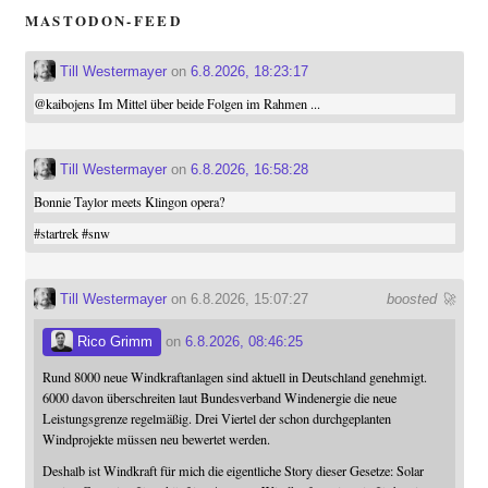
MASTODON-FEED
Till Westermayer
on
6.8.2026, 18:23:17
@
kaibojens
Im Mittel über beide Folgen im Rahmen ...
Till Westermayer
on
6.8.2026, 16:58:28
Bonnie Taylor meets Klingon opera?
#
startrek
#
snw
Till Westermayer
on 6.8.2026, 15:07:27
boosted 🚀
Rico Grimm
on
6.8.2026, 08:46:25
Rund 8000 neue Windkraftanlagen sind aktuell in Deutschland genehmigt.
6000 davon überschreiten laut Bundesverband Windenergie die neue
Leistungsgrenze regelmäßig. Drei Viertel der schon durchgeplanten
Windprojekte müssen neu bewertet werden.
Deshalb ist Windkraft für mich die eigentliche Story dieser Gesetze: Solar