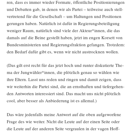
ren, dass es immer wie­der For­ma­te, öffent­li­che Posi­tio­nie­run­gen
und Debat­ten gab, in denen wir als Par­tei – teil­wei­se auch stell­
ver­tre­tend für die Gesell­schaft – um Hal­tun­gen und Posi­tio­nen
gerun­gen haben. Natür­lich ist dafür in Regie­rungs­be­tei­li­gung
weni­ger Raum, natür­lich sind vie­le der Akteur*innen, die das
damals auf die Bei­ne gestellt haben, jetzt im engen Kor­sett von
Bun­des­mi­nis­te­ri­en und Regie­rungs­frak­ti­on gefan­gen. Trotz­dem:
den Bedarf dafür gibt es, wenn wir nicht aus­trock­nen wollen.
(Das gilt erst recht für das jetzt hoch und run­ter dis­ku­tier­te The­
ma der Jungwähler*innen, die plötz­lich genau so wäh­len wie
ihre Eltern. Lasst uns reden und rin­gen und damit zei­gen, dass
wir wei­ter­hin die Par­tei sind, die an ernst­haf­ten und tie­fer­ge­hen­
den Ant­wor­ten inter­es­siert sind. Das macht uns nicht plötz­lich
cool, aber bes­ser als Anbie­de­rung ist es allemal.)
Das wäre jeden­falls mei­ne Ant­wort auf die oben auf­ge­wor­fe­ne
Fra­ge des wie wei­ter. Nicht die Leu­te auf der einen Sei­te oder
die Leu­te auf der ande­ren Sei­te ver­grau­len in der vagen Hoff­