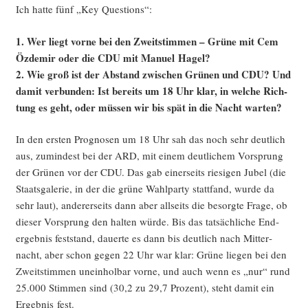
Ich hat­te fünf „Key Questions“:
1. Wer liegt vor­ne bei den Zweit­stim­men – Grü­ne mit Cem
Özd­emir oder die CDU mit Manu­el Hagel?
2. Wie groß ist der Abstand zwi­schen Grü­nen und CDU? Und
damit ver­bun­den: Ist bereits um 18 Uhr klar, in wel­che Rich­
tung es geht, oder müs­sen wir bis spät in die Nacht warten?
In den ers­ten Pro­gno­sen um 18 Uhr sah das noch sehr deut­lich
aus, zumin­dest bei der ARD, mit einem deut­li­chem Vor­sprung
der Grü­nen vor der CDU. Das gab einer­seits rie­si­gen Jubel (die
Staats­ga­le­rie, in der die grü­ne Wahl­par­ty statt­fand, wur­de da
sehr laut), ande­rer­seits dann aber all­seits die besorg­te Fra­ge, ob
die­ser Vor­sprung den hal­ten wür­de. Bis das tat­säch­li­che End­
ergeb­nis fest­stand, dau­er­te es dann bis deut­lich nach Mit­ter­
nacht, aber schon gegen 22 Uhr war klar: Grü­ne lie­gen bei den
Zweit­stim­men unein­hol­bar vor­ne, und auch wenn es „nur“ rund
25.000 Stim­men sind (30,2 zu 29,7 Pro­zent), steht damit ein
Ergeb­nis fest.