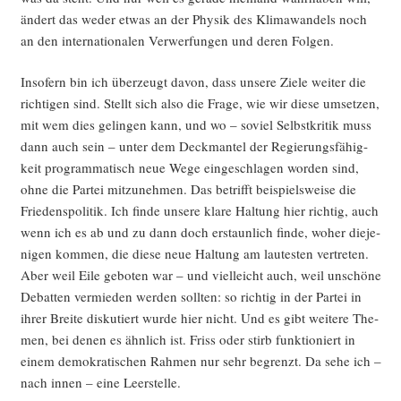
ändert das weder etwas an der Phy­sik des Kli­ma­wan­dels noch
an den inter­na­tio­na­len Ver­wer­fun­gen und deren Folgen.
Inso­fern bin ich über­zeugt davon, dass unse­re Zie­le wei­ter die
rich­ti­gen sind. Stellt sich also die Fra­ge, wie wir die­se umset­zen,
mit wem dies gelin­gen kann, und wo – soviel Selbst­kri­tik muss
dann auch sein – unter dem Deck­man­tel der Regie­rungs­fä­hig­
keit pro­gram­ma­tisch neue Wege ein­ge­schla­gen wor­den sind,
ohne die Par­tei mit­zu­neh­men. Das betrifft bei­spiels­wei­se die
Frie­dens­po­li­tik. Ich fin­de unse­re kla­re Hal­tung hier rich­tig, auch
wenn ich es ab und zu dann doch erstaun­lich fin­de, woher die­je­
ni­gen kom­men, die die­se neue Hal­tung am lau­tes­ten ver­tre­ten.
Aber weil Eile gebo­ten war – und viel­leicht auch, weil unschö­ne
Debat­ten ver­mie­den wer­den soll­ten: so rich­tig in der Par­tei in
ihrer Brei­te dis­ku­tiert wur­de hier nicht. Und es gibt wei­te­re The­
men, bei denen es ähn­lich ist. Friss oder stirb funk­tio­niert in
einem demo­kra­ti­schen Rah­men nur sehr begrenzt. Da sehe ich –
nach innen – eine Leerstelle.