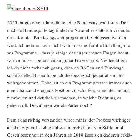
2025, in gut einem Jahr, fin­det eine Bun­des­tags­wahl statt. Der
nächs­te Bun­des­par­tei­tag fin­det im Novem­ber statt. Ich ver­mu­te,
dass dort das Bun­des­tags­wahl­pro­gramm beschlos­sen wer­den
wird. Ich neh­me noch nicht wahr, dass es für die Erstel­lung die­
ses Pro­gramms – dass ja eini­ge der ange­ris­se­nen Fra­gen beant­
wor­ten muss – bereits einen guten Pro­zess gibt. Viel­leicht bin
ich da nicht mehr nah genug dran an BAGen und Bun­des­ge­
schäfts­stel­le. Bis­her habe ich dies­be­züg­lich jeden­falls nichts
wahr­ge­nom­men. Dabei ist so ein Pro­gramm­pro­zess immer auch
eine Chan­ce, die eige­ne Posi­ti­on zu schär­fen, erreich­tes her­aus­
zu­ar­bei­ten und deut­lich zu machen, in wel­che Rich­tung es
gehen soll. Dis­ku­tie­ren wir als Par­tei noch?
Damit das rich­tig ver­stan­den wird: mir ist der Pro­zess wich­ti­ger
als das Ergeb­nis. Ich glau­be, ein gro­ßer Teil von Stär­ke und
Geschlos­sen­heit in den Jah­ren ab 2018 lässt sich dadurch erklä­