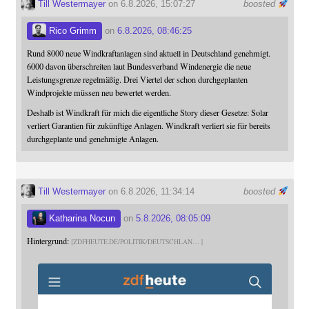
Till Westermayer
on 6.8.2026, 15:07:27
boosted
Rico Grimm
on
6.8.2026, 08:46:25
Rund 8000 neue Windkraftanlagen sind aktuell in Deutschland genehmigt.
6000 davon überschreiten laut Bundesverband Windenergie die neue
Leistungsgrenze regelmäßig. Drei Viertel der schon durchgeplanten
Windprojekte müssen neu bewertet werden.
Deshalb ist Windkraft für mich die eigentliche Story dieser Gesetze: Solar
verliert Garantien für zukünftige Anlagen. Windkraft verliert sie für bereits
durchgeplante und genehmigte Anlagen.
Till Westermayer
on 6.8.2026, 11:34:14
boosted
Katharina Nocun
on
5.8.2026, 08:05:09
Hintergrund:
ZDFHEUTE.DE/POLITIK/DEUTSCHLAN