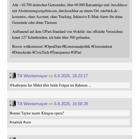
Alle ~10.700 deutschen Gemeinden, über 60.000 Ratsanträge und -beschlüsse
mit Abstimmungsergebnissen, durchsuchbar an einem Ort: ratsblick.de -
kostenlos, ohne Account, ohne Tracking, Inklusive E-Mail-Alerts für deine
Gemeinde oder deine Themen
Aufbauend auf dem OParl-Standard von
@
okfde
: das offizielle Verzeichnis
kennt 127 Schnittstellen, ich habe über 500 gefunden.
Boosts willkommen!
#
OpenData
#
Kommunalpolitik
#
Gemeinderat
#
Demokratie
#
CivicTech
#
Transparenz
#
OParl
Till Westermayer
on
6.8.2026, 18:23:17
@
kaibojens
Im Mittel über beide Folgen im Rahmen ...
Till Westermayer
on
6.8.2026, 16:58:28
Bonnie Taylor meets Klingon opera?
#
startrek
#
snw