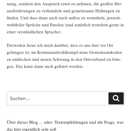
nung, son­dern den Anspruch ernst zu neh­men, die gro­ßen Her­
aus­for­de­run­gen zu ver­han­deln und gemein­sa­me Hal­tun­gen zu
fin­den. Und dass dann auch nach außen zu ver­mit­teln, jen­seits
wohl­fei­ler Sprü­che und Paro­len (und natür­lich trotz­dem ger­ne in
einer ver­ständ­li­chen Sprache).
Der­wei­len freue ich mich dar­über, dass es uns hier vor Ort
gelun­gen ist, im Kom­mu­nal­wahl­kampf neue Gemein­sam­kei­ten
zu ent­de­cken und neu­en Schwung in den Orts­ver­band zu brin­
gen. Das kann dann auch gefei­ert werden.
Suche
Such
nach:
Über dieses Blog ... oder: Textempfehlungen und die Frage, was
das hier eigentlich sein soll