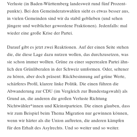
Ver­lus­te (in Baden-Würt­tem­berg lan­des­weit rund fünf Pro­zent­
wahl­
punk­te). Bei den Gemein­de­rats­wah­len sieht es etwas bes­ser aus,
er­
in vie­len Gemein­den sind wir da sta­bil geblie­ben (und sehen
geb­
jün­ge­re und weib­li­cher gewor­de­ne Frak­tio­nen). Jeden­falls: mal
nis­
wie­der eine gro­ße Kri­se der Partei.
se“
Dar­auf gibt es jetzt zwei Reak­tio­nen. Auf der einen Sei­te ste­hen
die, die die­se Lage dazu nut­zen wol­len, das durch­zu­set­zen, was
sie schon immer woll­ten. Grü­ne zu einer super­rea­len Par­tei ähn­
lich den Grün­li­be­ra­len in der Schweiz umfor­men. Oder, sel­te­ner
zu hören, aber doch prä­sent: Rück­be­sin­nung auf grü­ne Wer­te,
schär­fe­res Pro­fil, kla­re­re lin­ke Poli­tik. Die einen füh­ren die
Abwan­de­rung zur CDU (im Ver­gleich zur Bun­des­tags­wahl) als
Grund an, die ande­ren die gro­ßen Ver­lus­te Rich­tung
Nichtwähler*innen und Kleinst­par­tei­en. Die einen glau­ben, dass
wir zum Bei­spiel beim The­ma Migra­ti­on nur gewin­nen kön­nen,
wenn wir här­ter als die Uni­on auf­tre­ten, die ande­ren kämp­fen
für den Erhalt des Asyl­rechts. Und so wei­ter und so weiter.