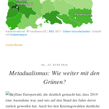
„Breis­
weiterlesen
gau-
Hoch­
schwarz­
VERÖFFENTLICHT
SA., 15. JUNI 2024
wald:
AM
Metadualismus: Wie weiter mit den
ein
Blick
Grünen?
auf
die
Eine Euro­pa­wahl, die deut­lich gemacht hat, dass 2019
Kom­
eine Aus­nah­me war, und uns auf den Stand der Jah­re davor
mu­
zurück gewor­fen hat. Auch bei den Kreis­tags­wah­len deut­li­che
nal­