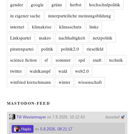
gender
google
grüne
herbst
hochschulpolitik
in eigener sache
innerparteiliche meinungsbildung
internet
klimakrise
klimaschutz
linke
Linkspartei
makro
nachhaltigkeit
netzpolitik
piratenpartei
politik
politik2.0
rieselfeld
science fiction
sf
sommer
spd
stadt
technik
twitter
wahlkampf
wald
web2.0
winfried kretschmann
winter
wissenschaft
MASTODON-FEED
Till Westermayer
on 7.8.2026, 10:12:43
boosted
Haplo
on
5.8.2026, 08:21:17