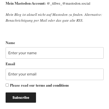
Mein Mast­o­don-Account:
@_tillwe_@mastodon.social
Mein Blog ist aktu­ell nicht auf Mast­o­don zu fin­den. Alter­na­ti­ve:
Benach­rich­ti­gung per Mail oder das gute alte
RSS
.
Name
Email
Please read our
terms and conditions