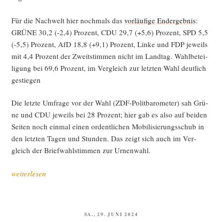
Für die Nach­welt hier noch­mals das
vor­läu­fi­ge End­ergeb­nis
:
GRÜNE 30,2 (-2,4) Pro­zent, CDU 29,7 (+5,6) Pro­zent, SPD 5,5
(-5,5) Pro­zent, AfD 18,8 (+9,1) Pro­zent, Lin­ke und FDP jeweils
mit 4,4 Pro­zent der Zweit­stim­men nicht im Land­tag. Wahl­be­tei­
li­gung bei 69,6 Pro­zent, im Ver­gleich zur letz­ten Wahl deut­lich
gestiegen
Die letz­te Umfra­ge vor der Wahl (ZDF-Polit­ba­ro­me­ter) sah Grü­
ne und CDU jeweils bei 28 Pro­zent; hier gab es also auf bei­den
Sei­ten noch ein­mal einen ordent­li­chen Mobi­li­sie­rungs­schub in
den letz­ten Tagen und Stun­den. Das zeigt sich auch im Ver­
gleich der Brief­wahl­stim­men zur Urnenwahl.
„Wahl­
weiterlesen
ana­
ly­
se
VERÖFFENTLICHT
SA., 29. JUNI 2024
zur
AM