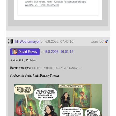
Till Westermayer
on 6.8.2026, 07:43:10
boosted
David Revoy
on
5.8.2026, 16:01:12
Authenticity Problem
Bonus timelapse:
PEPPERCARROT.COM/EN/MINIFANTAS
#
webcomic
#
krita
#
miniFantasyTheater