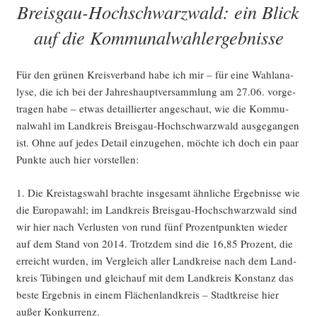
Breisgau-Hochschwarzwald: ein Blick
Land­
tags­
auf die Kommunalwahlergebnisse
wahl
2026“
Für den grü­nen Kreis­ver­band habe ich mir – für eine Wahl­ana­
ly­se, die ich bei der Jah­res­haupt­ver­samm­lung am 27.06. vor­ge­
tra­gen habe – etwas detail­lier­ter ange­schaut, wie die Kom­mu­
nal­wahl im Land­kreis Breis­gau-Hoch­schwarz­wald aus­ge­gan­gen
ist. Ohne auf jedes Detail ein­zu­ge­hen, möch­te ich doch ein paar
Punk­te auch hier vorstellen:
1. Die Kreis­tags­wahl brach­te ins­ge­samt ähn­li­che Ergeb­nis­se wie
die Euro­pa­wahl; im Land­kreis Breis­gau-Hoch­schwarz­wald sind
wir hier nach Ver­lus­ten von rund fünf Pro­zent­punk­ten wie­der
auf dem Stand von 2014. Trotz­dem sind die 16,85 Pro­zent, die
erreicht wur­den, im Ver­gleich aller Land­krei­se nach dem Land­
kreis Tübin­gen und gleich­auf mit dem Land­kreis Kon­stanz das
bes­te Ergeb­nis in einem Flä­chen­land­kreis – Stadt­krei­se hier
außer Konkurrenz.