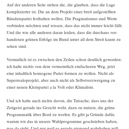
Auf der ande­ren Sei­te ste­hen die, die glau­ben, dass die Lage
kom­pli­zier­ter ist. Die an dem Pro­jekt einer breit auf­ge­stell­ten
Bünd­nis­par­tei fest­hal­ten wol­len. Die Prag­ma­tis­mus und Wer­te
ver­bin­den möch­ten und wis­sen, dass das nicht immer leicht fällt.
Und die wie alle ande­ren dar­an lei­den, dass die durch­aus vor­
han­de­nen grü­nen Erfol­ge im Bund unter all dem Streit kaum zu
sehen sind.
Ver­mut­lich ist es zwi­schen den Zei­len schon deut­lich gewor­den:
ich hal­te nichts von dem ver­meint­lich ein­fa­che­ren Weg, jetzt
eine inhalt­lich homo­ge­ne Par­tei for­men zu wol­len. Nicht als
Super­re­alo­pro­jekt, aber auch nicht als Selbst­ver­zwer­gung zu
einer neu­en Klein­par­tei a la Volt oder Klimaliste.
Und ich hal­te auch nichts davon, die Tat­sa­che, dass uns der
Zeit­geist gera­de ins Gesicht weht, dazu zu nut­zen, die grü­ne
Pro­gram­ma­tik über Bord zu wer­fen. Es gibt ja Grün­de dafür,
war­um wir das in unse­re Wahl­pro­gram­me geschrie­ben haben,
was da steht. Und nur weil es gera­de nie­mand wahr­ha­ben will,