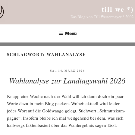
Zum
till we *)
Inhalt
Das Blog von Till Westermayer * 2002
springen
Menü
SCHLAGWORT:
WAHLANALYSE
VERÖFFENTLICHT
SA., 14. MÄRZ 2026
AM
Wahlanalyse zur Landtagswahl 2026
Knapp eine Woche nach der Wahl will ich dann doch ein paar
Wor­te dazu in mein Blog packen. Wobei: aktu­ell wird lei­der
jedes Wort auf die Gold­waa­ge gelegt, Stich­wort „Schmutz­kam­
pa­gne“. Inso­fern blei­be ich mal weit­ge­hend bei dem, was sich
halb­wegs fak­ten­ba­siert über das Wahl­er­geb­nis sagen lässt.