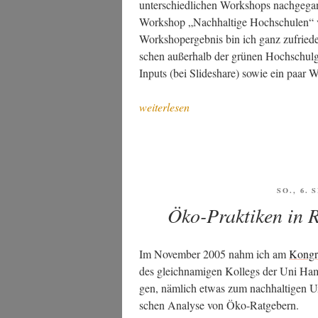
unter­schied­li­chen Work­shops nach­ge­g
Work­shop „Nach­hal­ti­ge Hoch­schu­len“ vo
Work­sh­op­er­geb­nis bin ich ganz zufrie­
schen außer­halb der grü­nen Hoch­schul­gru
Inputs (bei Slidesha­re) sowie ein paar W
„Eini­
weiterlesen
ge
Über­
le­
gun­
gen
VERÖFF
SO., 6.
AM
anläss­
Öko-Praktiken in 
lich
des
Im Novem­ber 2005 nahm ich am
Kon­gre
Work­
des gleich­na­mi­gen Kol­legs der Uni Ham
shops
gen, näm­lich etwas zum nach­hal­ti­gen U
„Nach­
schen Ana­ly­se von Öko-Ratgebern.
hal­