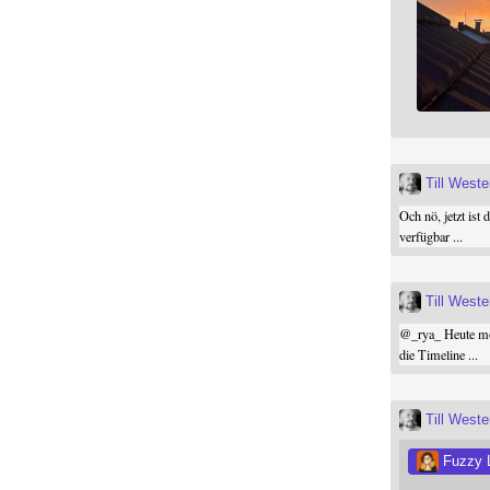
Till West
Och nö, jetzt ist 
verfügbar ...
Till West
@
_rya_
Heute mor
die Timeline ...
Till West
Fuzzy 