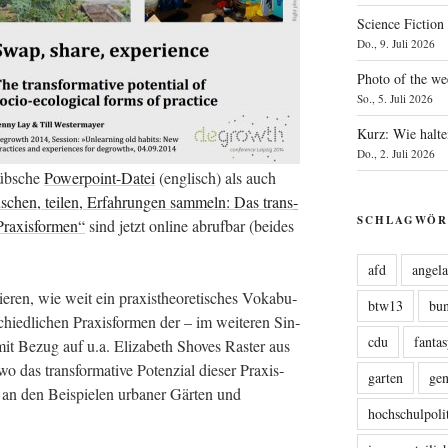
Science Fiction
Do., 9. Juli 2026
Photo of the we
So., 5. Juli 2026
Kurz: Wie halte
Do., 2. Juli 2026
üb­sche
Power­point-Datei
(eng­lisch) als auch
schen, tei­len, Erfah­run­gen sam­meln: Das trans­
SCHLAGWÖR
 Pra­xis­for­men“
sind jetzt online abruf­bar (bei­des
afd
angel
ie­ren, wie weit ein pra­xis­theo­re­ti­sches Voka­bu­
btw13
bu
chied­li­chen Pra­xis­for­men der – im wei­te­ren Sin­
cdu
fanta
t Bezug auf u.a. Eliza­beth Sho­ves Ras­ter aus
 das trans­for­ma­ti­ve Poten­zi­al die­ser Pra­xis­
garten
ge
 an den Bei­spie­len urba­ner Gär­ten und
hochschulpoli