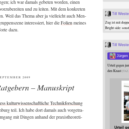
an­gen; ich war damals gebe­ten wor­den, einen
r­zu­be­rei­ten und zu lei­ten. Mit dem kon­kre­ten
Till West
den. Weil das The­ma aber ja viel­leicht auch Men­
p­pen­sze­ne inter­es­siert, hier die
Foli­en
mei­nes
Zug ist mit dopp
Bright side: son
or­te dazu.
Till West
Jürgen
Urteil gegen j
den Knast
TAZ
ENTLICHT
 SEPTEMBER 2009
Ratgebern – Manuskript
ss kul­tur­wis­sen­schaft­li­che Tech­nik­for­schung
­burg teil. Ich habe dort damals auch vor­ge­tra­
mgang mit Din­gen anhand der pra­xis­theo­re­ti­
Urteil 