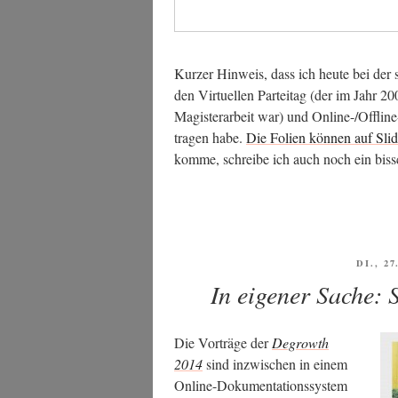
Kur­zer Hin­weis, dass ich heu­te bei der 
den Vir­tu­el­len Par­tei­tag (der im Jahr
Magis­ter­ar­beit war) und Online-/Off­lin
tra­gen habe.
Die Foli­en kön­nen auf Sli
kom­me, schrei­be ich auch noch ein biss­
VERÖF
DI., 2
AM
In eigener Sache: 
Die Vor­trä­ge der
Degrowth
2014
sind inzwi­schen in einem
Online-Doku­men­ta­ti­ons­sys­tem