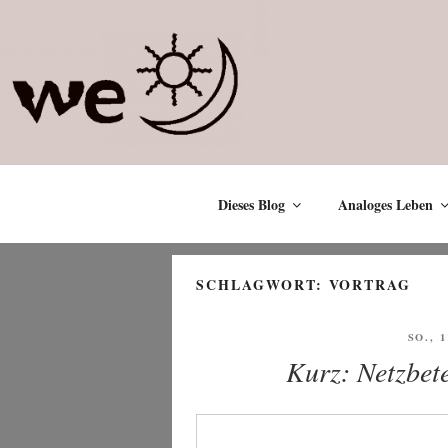
Zum
Inhalt
springen
Dieses Blog
Analoges Leben
SCHLAGWORT:
VORTRAG
VERÖ
SO., 
AM
Kurz: Netzbete