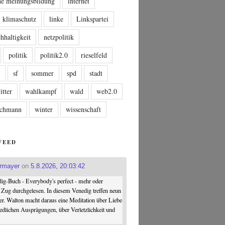
che meinungsbildung
internet
klimaschutz
linke
Linkspartei
hhaltigkeit
netzpolitik
politik
politik2.0
rieselfeld
n
sf
sommer
spd
stadt
itter
wahlkampf
wald
web2.0
tschmann
winter
wissenschaft
FEED
ermayer
on
5.8.2026, 20:03:42
ig-Buch - Everybody's perfect - mehr oder
 Zug durchgelesen. In diesem Venedig treffen neun
er. Walton macht daraus eine Meditation über Liebe
iedlichen Ausprägungen, über Verletzlichkeit und