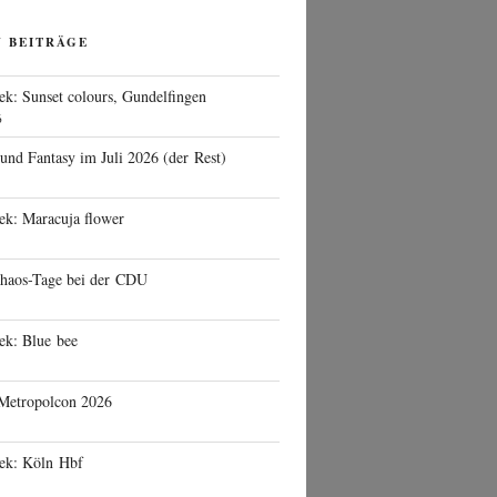
N BEITRÄGE
ek: Sunset colours, Gundelfingen
6
 und Fantasy im Juli 2026 (der Rest)
ek: Maracuja flower
haos-Tage bei der CDU
ek: Blue bee
 Metropolcon 2026
eek: Köln Hbf