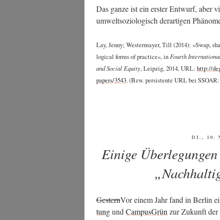
Das gan­ze ist ein ers­ter Ent­wurf, aber vie
umwelt­so­zio­lo­gisch der­ar­ti­gen Phä­no
Lay, Jen­ny; Wes­ter­may­er, Till (2014): »Swap, share
lo­gi­cal forms of prac­ti­ce«, in
Fourth Inter­na­tio­na
and Social Equi­ty
, Leip­zig, 2014, URL:
http://de
papers/3543
. (Bzw. per­sis­ten­te URL bei SSOAR
VERÖFF
DI., 10
AM
Einige Überlegungen 
„Nachhalti
Ges­tern
Vor einem Jahr fand in Ber­lin 
tung
und
Cam­pus­Grün
zur Zukunft der H