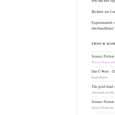
was das hier eig
Rechner zur La
Experimentell:
durchsuchbarer
FRISCH KO
Science Fiction
Science Fiction un
Das C-Wort - C
Frank Hamm
The good kind o
Aufschrieb zur Me.
Science Fiction
Science Fiction im