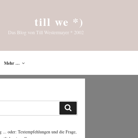
till we *)
Das Blog von Till Westermayer * 2002
Mehr …
Suchen
g ... oder: Textempfehlungen und die Frage,