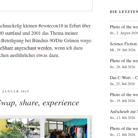
DIE LETZTE
schnu­cke­lig klei­nen #evotecon18 in Erfurt über
Photo of the we
 2000 statt­fand und 2001 das The­ma mei­ner
So., 2. August 202
e-Betei­li­gung bei Bünd­nis 90/Die Grü­nen vor­ge­
Science Fiction
deSha­re ange­schaut wer­den
, wenn ich dazu
Mi., 29. Juli 2026
chen aus­führ­li­cher etwas dazu.
Photo of the we
So., 26. Juli 2026
Das C‑Wort – C
Sa., 25. Juli 2026
FENTLICHT
7. JANUAR 2015
Photo of the we
Swap, share, experience
So., 19. Juli 2026
Aufschrieb zur
So., 12. Juli 2026
Photo of the w
So., 12. Juli 2026