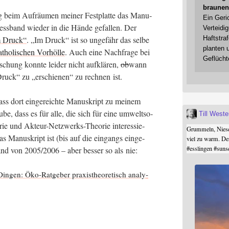
braunen
g beim Auf­räu­men mei­ner Fest­plat­te das Manu­
Ein Geri
ess­band wie­der in die Hän­de gefal­len. Der
Verteidi
m Druck“
. „Im Druck“ ist so unge­fähr das sel­be
Haftstraf
planten 
atho­li­schen Vor­höl­le
. Auch eine Nach­fra­ge bei
Geflücht
or­schung konn­te lei­der nicht auf­klä­ren,
ob
wann
ruck“ zu „erschie­nen“ zu rech­nen ist.
ss dort ein­ge­reich­te Manu­skript zu mei­nem
be, dass es für alle, die sich für eine umwelt­so­
Till West
­rie und Akteur-Netz­werks-Theo­rie inter­es­sie­
Grummeln, Niesel
Das Manu­skript ist (bis auf die ein­gangs ein­ge­
viel zu warm. De
#
esslingen
#
suns
tand von 2005/2006 – aber bes­ser so als nie:
­gen: Öko-Rat­ge­ber pra­xis­theo­re­tisch ana­ly­