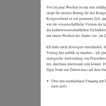
ti­
Vor ein paar Wochen ist mir nun zufäl­li
ge
skript für mei­nen Bei­trag für den Kon­gr
Hoch­
Kon­gress­band ist seit gerau­mer Zeit
„i
schu­
wie die wis­sen­schaft­li­che Ver­si­on der
k
len““
der kul­tur­wis­sen­schaft­li­chen Tech­nik­f
mit einem Wech­sel des Sta­tus von „im D
Ich habe mich des­we­gen ent­schie­den, da
Vor­trag hier publik zu machen – ich glau­
zio­lo­gi­sche Anwen­dung von Pra­xis­theo
ren, durch­aus inter­es­sant sein könn­te. 
füg­te Notiz zur Zitier­wei­se) auf dem S
Über den nach­hal­ti­gen Umgang mit Din
isiert
(pdf).