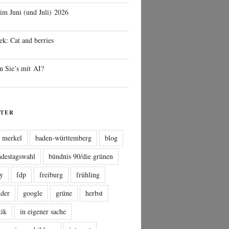
 im Juni (und Juli) 2026
ek: Cat and berries
n Sie’s mit AI?
TER
a merkel
baden-württemberg
blog
ndestagswahl
bündnis 90/die grünen
sy
fdp
freiburg
frühling
nder
google
grüne
herbst
tik
in eigener sache