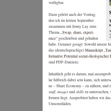
verfügbar.
Dazu gehört auch der Vor­trag,
den ich im letz­ten Sep­tem­ber
zusam­men mit Jen­ny Lay zum
The­ma
„Swap, share, expe­ri­
ence“
geschrie­ben und gehal­ten
habe. Genau­er gesagt: Sowohl unse­re h
das (deutsch­spra­chi­ge)
Manu­skript „Tau­
for­ma­ti­ve Poten­ti­al sozi­al-öko­lo­gi­scher
sind PDF-Dateien).
Inhalt­lich geht es dar­um, mal aus­zu­pro­b
lar hilf­reich dabei sein kann, sich unter­s
ne – Share Eco­no­my – zu nähern, und mi
stuff
,
images
und
skills
zu unter­su­chen, wo
for­men liegt. Aus­pro­biert haben wir das
Umsonstläden.