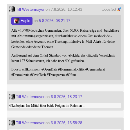
Till Westermayer
on 7.8.2026, 10:12:43
boosted
Haplo
on
5.8.2026, 08:21:17
Alle ~10.700 deutschen Gemeinden, über 60.000 Ratsanträge und -beschlüsse
mit Abstimmungsergebnissen, durchsuchbar an einem Ort: ratsblick.de -
kostenlos, ohne Account, ohne Tracking, Inklusive E-Mail-Alerts für deine
Gemeinde oder deine Themen
Aufbauend auf dem OParl-Standard von
@
okfde
: das offizielle Verzeichnis
kennt 127 Schnittstellen, ich habe über 500 gefunden.
Boosts willkommen!
#
OpenData
#
Kommunalpolitik
#
Gemeinderat
#
Demokratie
#
CivicTech
#
Transparenz
#
OParl
Till Westermayer
on
6.8.2026, 18:23:17
@
kaibojens
Im Mittel über beide Folgen im Rahmen ...
Till Westermayer
on
6.8.2026, 16:58:28