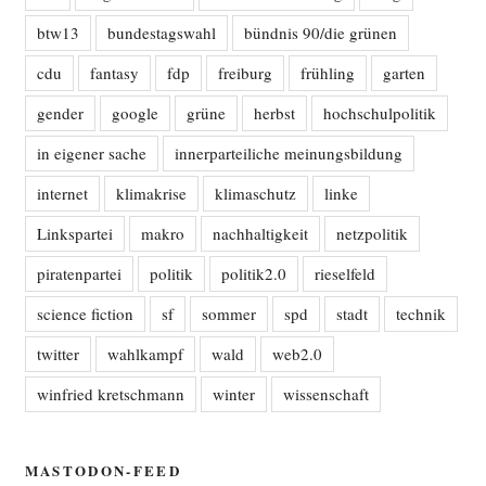
btw13
bundestagswahl
bündnis 90/die grünen
cdu
fantasy
fdp
freiburg
frühling
garten
gender
google
grüne
herbst
hochschulpolitik
in eigener sache
innerparteiliche meinungsbildung
internet
klimakrise
klimaschutz
linke
Linkspartei
makro
nachhaltigkeit
netzpolitik
piratenpartei
politik
politik2.0
rieselfeld
science fiction
sf
sommer
spd
stadt
technik
twitter
wahlkampf
wald
web2.0
winfried kretschmann
winter
wissenschaft
MASTODON-FEED