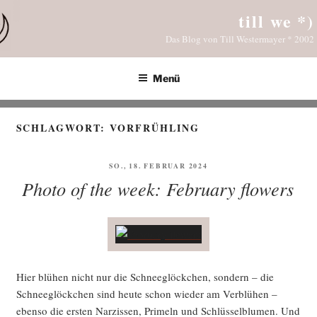
Zum
till we *)
Inhalt
Das Blog von Till Westermayer * 2002
springen
Menü
SCHLAGWORT:
VORFRÜHLING
VERÖFFENTLICHT
SO., 18. FEBRUAR 2024
AM
Photo of the week: February flowers
Hier blü­hen nicht nur die Schnee­glöck­chen, son­dern – die
Schnee­glöck­chen sind heu­te schon wie­der am Ver­blü­hen –
eben­so die ers­ten Nar­zis­sen, Pri­meln und Schlüs­sel­blu­men. Und