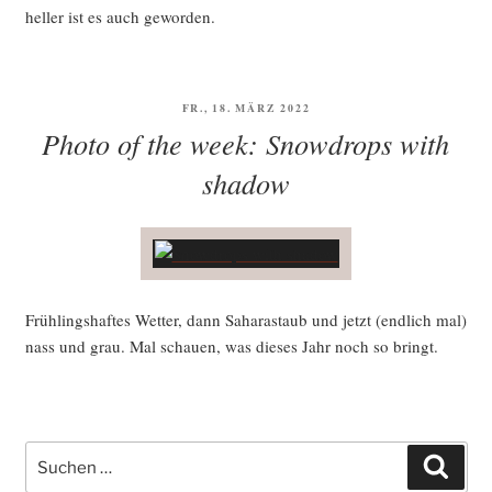
hel­ler ist es auch geworden.
VERÖFFENTLICHT
FR., 18. MÄRZ 2022
AM
Photo of the week: Snowdrops with
shadow
Früh­lings­haf­tes Wet­ter, dann Saha­ra­staub und jetzt (end­lich mal)
nass und grau. Mal schau­en, was die­ses Jahr noch so bringt.
Suche
Such
nach: