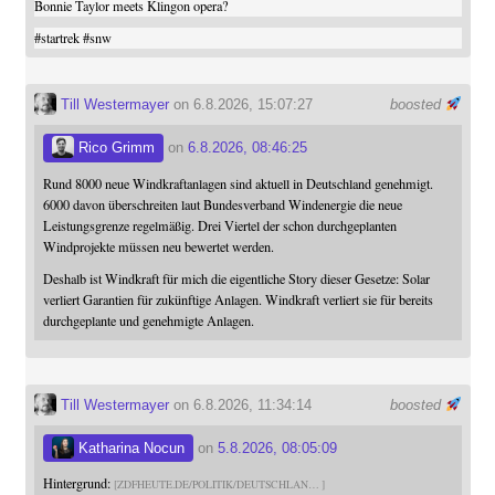
Bonnie Taylor meets Klingon opera?
#
startrek
#
snw
Till Westermayer
on 6.8.2026, 15:07:27
boosted
Rico Grimm
on
6.8.2026, 08:46:25
Rund 8000 neue Windkraftanlagen sind aktuell in Deutschland genehmigt.
6000 davon überschreiten laut Bundesverband Windenergie die neue
Leistungsgrenze regelmäßig. Drei Viertel der schon durchgeplanten
Windprojekte müssen neu bewertet werden.
Deshalb ist Windkraft für mich die eigentliche Story dieser Gesetze: Solar
verliert Garantien für zukünftige Anlagen. Windkraft verliert sie für bereits
durchgeplante und genehmigte Anlagen.
Till Westermayer
on 6.8.2026, 11:34:14
boosted
Katharina Nocun
on
5.8.2026, 08:05:09
Hintergrund:
ZDFHEUTE.DE/POLITIK/DEUTSCHLAN