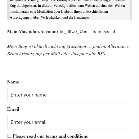
Zug durchgelesen. In diesem Venedig treffen neun Welten aufeinander. Walton
macht daraus eine Meditation über Liebe in ihren unterschiedlichen
Ausprägungen, über Verletzlichkeit und die Pandemie.
Mein Mast­o­don-Account:
@_tillwe_@mastodon.social
Mein Blog ist aktu­ell nicht auf Mast­o­don zu fin­den. Alter­na­ti­ve:
Benach­rich­ti­gung per Mail oder das gute alte
RSS
.
Name
Email
Please read our
terms and conditions