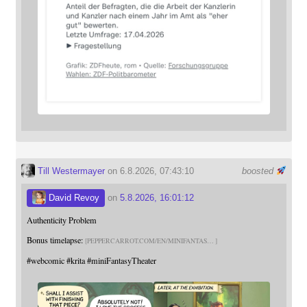
Till Westermayer
on 6.8.2026, 07:43:10
boosted
David Revoy
on
5.8.2026, 16:01:12
Authenticity Problem
Bonus timelapse:
PEPPERCARROT.COM/EN/MINIFANTAS
#
webcomic
#
krita
#
miniFantasyTheater