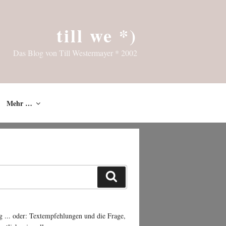
till we *)
Das Blog von Till Westermayer * 2002
Mehr …
Suchen
g ... oder: Textempfehlungen und die Frage,