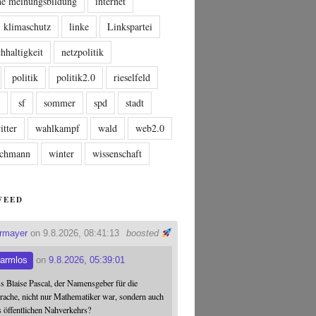
che meinungsbildung
internet
klimaschutz
linke
Linkspartei
hhaltigkeit
netzpolitik
politik
politik2.0
rieselfeld
n
sf
sommer
spd
stadt
itter
wahlkampf
wald
web2.0
tschmann
winter
wissenschaft
FEED
ermayer
on 9.8.2026, 08:41:13
boosted
armlos
on
9.8.2026, 05:39:01
ss Blaise Pascal, der Namensgeber für die
ache, nicht nur Mathematiker war, sondern auch
s öffentlichen Nahverkehrs?