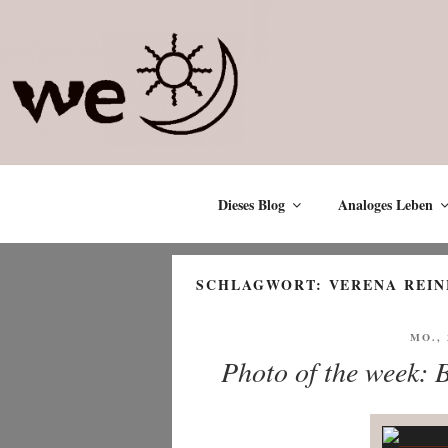
Zum
Inhalt
springen
Dieses Blog
Analoges Leben
SCHLAGWORT:
VERENA REI
VERÖ
MO., 
AM
Photo of the week: 