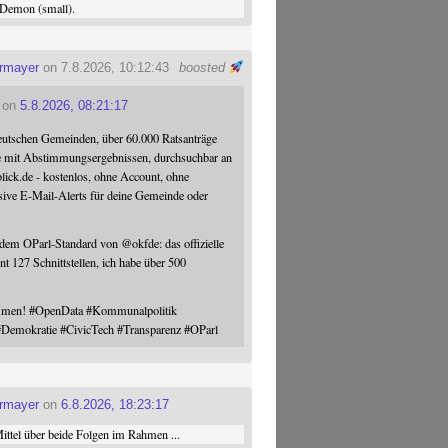
Demon (small).
ermayer
on 7.8.2026, 10:12:43
boosted
on
5.8.2026, 08:21:17
eutschen Gemeinden, über 60.000 Ratsanträge
e mit Abstimmungsergebnissen, durchsuchbar an
blick.de - kostenlos, ohne Account, ohne
sive E-Mail-Alerts für deine Gemeinde oder
 dem OParl-Standard von
@
okfde
: das offizielle
nt 127 Schnittstellen, ich habe über 500
ommen!
#
OpenData
#
Kommunalpolitik
#
Demokratie
#
CivicTech
#
Transparenz
#
OParl
ermayer
on
6.8.2026, 18:23:17
ttel über beide Folgen im Rahmen ...