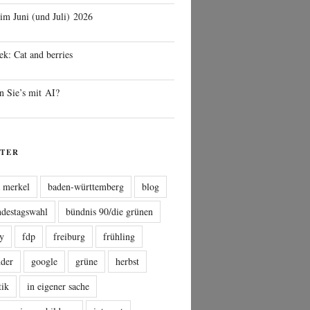
 im Juni (und Juli) 2026
ek: Cat and berries
n Sie’s mit AI?
TER
a merkel
baden-württemberg
blog
ndestagswahl
bündnis 90/die grünen
sy
fdp
freiburg
frühling
nder
google
grüne
herbst
tik
in eigener sache