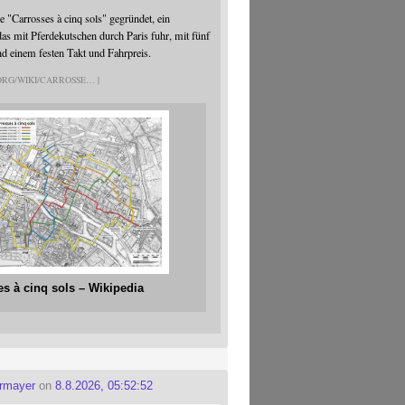
 "Carrosses à cinq sols" gegründet, ein
s mit Pferdekutschen durch Paris fuhr, mit fünf
nd einem festen Takt und Fahrpreis.
.ORG/WIKI/CARROSSE
es à cinq sols – Wikipedia
ermayer
on
8.8.2026, 05:52:52