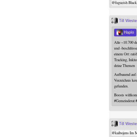
@
fugueish
Black
Till West
Haplo
Alle ~10.700 d
und -beschlüss
einem Ort: rats
Tracking, Inklu
deine Themen
Aufbauend auf
Verzeichnis ken
gefunden.
Boosts willk
#
Gemeinderat
Till West
@
kaibojens
Im Mi