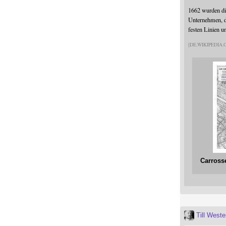
1662 wurden die
Unternehmen, da
festen Linien u
DE.WIKIPEDIA
Carross
Till West