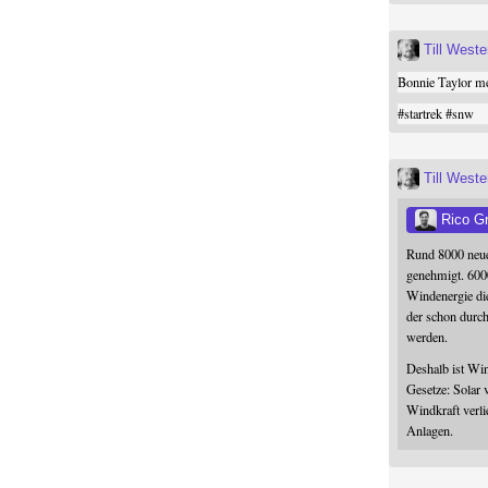
Till West
Bonnie Taylor me
#
startrek
#
snw
Till West
Rico G
Rund 8000 neue
genehmigt. 600
Windenergie die
der schon durc
werden.
Deshalb ist Win
Gesetze: Solar 
Windkraft verli
Anlagen.