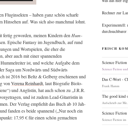
was das hier eig
Rechner zur La
hen Flug­in­sek­ten – haben ganz schön schar­fe
rem Hin­se­hen auf. Was sich also manch­mal lohnt.
Experimentell:
durchsuchbarer
 fer­tig gewor­den, mei­nen Kin­dern den
Hum­
e­sen. Epi­sche Fan­ta­sy im Jugend­buch, auf rund
un­gen und Wort­spie­len, die eher die
FRISCH KO
, aber auch mit einer span­nen­den
Science Fiction
um­mel­rei­ter ist, und wel­che Auf­ga­be dem
n der Saga um Nord­wärts und Süd­wärts
Science Fiction un
uch ist 2016 bei Beltz & Gel­berg erschie­nen und
Das C-Wort - C
ung von
Vere­na Rein­hardt
, laut Bio­gra­fie Bio­lo­
Frank Hamm
bie­ne“) und Anglis­tin, hat auch schon zu „J.R.R.
The good kind o
or­ge­tra­gen, und ist zudem Lead-Gitar­ris­tin in
Aufschrieb zur Me.
­men. Der Ver­lag emp­fiehlt das Buch ab 10 Jah­
n und fan­den es bei­de span­nend („Nur noch ein
Science Fiction
­ten­punkt: 17,95 € für einen schön gemach­ten
Science Fiction im