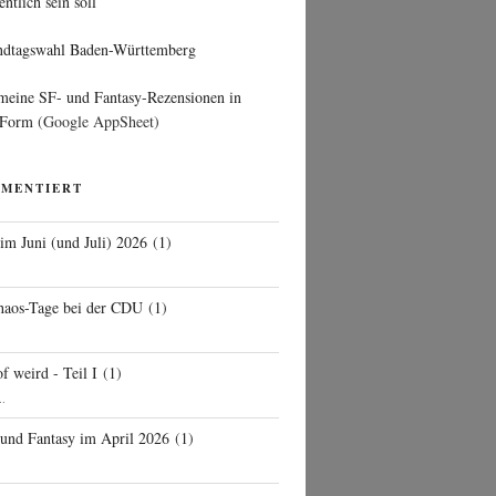
entlich sein soll
ndtagswahl Baden-Württemberg
 meine SF- und Fantasy-Rezensionen in
 Form
(Google AppSheet)
MMENTIERT
 im Juni (und Juli) 2026
(
1
)
d
haos-Tage bei der CDU
(
1
)
f weird - Teil I
(
1
)
..
 und Fantasy im April 2026
(
1
)