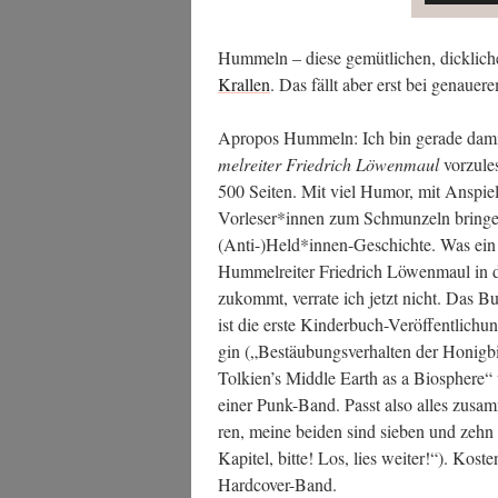
Hum­meln – die­se gemüt­li­chen, dick­li­c
Kral­len
. Das fällt aber erst bei genaue­
Apro­pos Hum­meln: Ich bin gera­de damit
mel­rei­ter Fried­rich Löwen­maul
vor­zu­l
500 Sei­ten. Mit viel Humor, mit Anspie­l
Vorleser*innen zum Schmun­zeln brin­gen
(Anti-)Held*innen-Geschichte. Was ein H
Hum­mel­rei­ter Fried­rich Löwen­maul i
zukommt, ver­ra­te ich jetzt nicht. Das B
ist die ers­te Kin­der­buch-Ver­öf­fent­li­ch
gin („Bestäu­bungs­ver­hal­ten der Honig­
Tolkien’s Midd­le Earth as a Bio­sphe­re“ v
einer Punk-Band. Passt also alles zusam
ren, mei­ne bei­den sind sie­ben und zeh
Kapi­tel, bit­te! Los, lies wei­ter!“). Kos
Hardcover-Band.