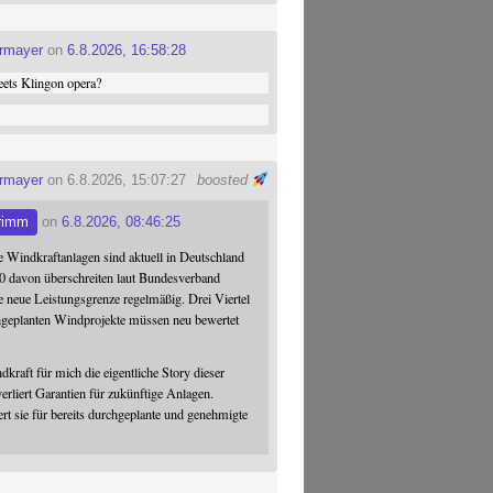
ermayer
on
6.8.2026, 16:58:28
ets Klingon opera?
ermayer
on 6.8.2026, 15:07:27
boosted
rimm
on
6.8.2026, 08:46:25
 Windkraftanlagen sind aktuell in Deutschland
0 davon überschreiten laut Bundesverband
 neue Leistungsgrenze regelmäßig. Drei Viertel
hgeplanten Windprojekte müssen neu bewertet
dkraft für mich die eigentliche Story dieser
verliert Garantien für zukünftige Anlagen.
ert sie für bereits durchgeplante und genehmigte