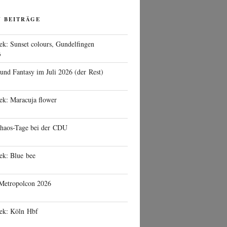
N BEITRÄGE
ek: Sunset colours, Gundelfingen
6
 und Fantasy im Juli 2026 (der Rest)
ek: Maracuja flower
haos-Tage bei der CDU
ek: Blue bee
 Metropolcon 2026
eek: Köln Hbf