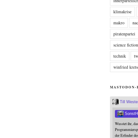
innerparteili
klimakrise
makro
nac
piratenpartei
science fictio
technik
tw
winfried kre
MASTODON-
Till West
SonstH
Wusstet ihr, da
Programmierspr
der Erfinder de