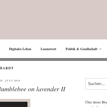
Digitales Leben
Lesenswert
Politik & Gesellschaft
NHARDT
Suche
FFENTLICHT
25. JULI 2016
nach:
Bumblebee on lavender II
Über dieses Blo