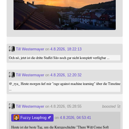
Till Westermayer
on
4.8.2026, 18:22:13
Och nö, jetzt ist die dritte Staffel Silo noch gar nicht komplett verfügbar ...
Till Westermayer
on
4.8.2026, 12:20:32
@
_rya_
Heute morgen lief mir "rage against machine learning" über die Timeline
...
Till Westermayer
on 4.8.2026, 05:28:55
boosted 🚀
Fuzzy Leapfrog 🍂
on
4.8.2026, 04:53:41
Heute ist der beste Tag, um die Kurzgeschichte "There Will Come Soft