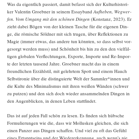
Was da eigent­lich pas­siert, damit befasst sich der Kul­tur­his­to­ri­
ker Valen­tin Groeb­ner in sei­nem Essay­band
Auf­he­ben, Weg­wer­
fen. Vom Umgang mit den schö­nen Din­gen
(Kon­stanz, 2023). Er
zieht dabei Bögen von der klei­nen Tasche für die eige­nen Din­
ge, die römi­sche Söld­ner mit sich tru­gen, über Reflek­tio­nen zu
Magie (immer etwas, das ande­re tun könn­ten, so dass selbst vor­
ge­sorgt wer­den muss) und Schön­heit bis hin zu den den viel­fäl­
ti­gen glo­ba­len Ver­flech­tun­gen, Expor­te, Impor­te und Re-Impor­
te der letz­ten tau­send Jah­re. Groeb­ner macht das in einem
freund­li­chen Erzähl­stil, mit gelehr­tem Spott und einem Hauch
Selbst­iro­nie über die distin­gu­ier­te Welt der Sammler*innen und
die Kul­te des Mini­ma­lis­mus mit ihren wei­ßen Wän­den (schwer
zu put­zen) und den sich doch wie­der ansam­meln­den Din­gen in
den Augen­bli­cken, in denen Leben stattfindet.
Das ist auf jeden Fall schön zu lesen. Es fin­den sich hüb­sche
For­mu­lie­run­gen wie die, dass wir Mol­lus­ken glei­chen, die sich
einen Pan­zer aus Din­gen schaf­fen. Und viel zu oft das Gefühl
eines Ertappt­seins und der Wie­der­erken­nung, auch wenn’s nie