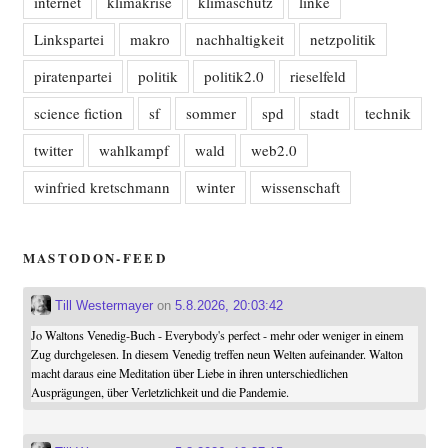
internet
klimakrise
klimaschutz
linke
Linkspartei
makro
nachhaltigkeit
netzpolitik
piratenpartei
politik
politik2.0
rieselfeld
science fiction
sf
sommer
spd
stadt
technik
twitter
wahlkampf
wald
web2.0
winfried kretschmann
winter
wissenschaft
MASTODON-FEED
Till Westermayer
on
5.8.2026, 20:03:42
Jo Waltons Venedig-Buch - Everybody's perfect - mehr oder weniger in einem
Zug durchgelesen. In diesem Venedig treffen neun Welten aufeinander. Walton
macht daraus eine Meditation über Liebe in ihren unterschiedlichen
Ausprägungen, über Verletzlichkeit und die Pandemie.