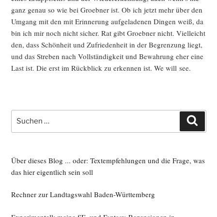
ganz genau so wie bei Groeb­ner ist. Ob ich jetzt mehr über den
Umgang mit den mit Erin­ne­rung auf­ge­la­de­nen Din­gen weiß, da
bin ich mir noch nicht sicher. Rat gibt Groeb­ner nicht. Viel­leicht
den, dass Schön­heit und Zufrie­den­heit in der Begren­zung liegt,
und das Stre­ben nach Voll­stän­dig­keit und Bewah­rung eher eine
Last ist. Die erst im Rück­blick zu erken­nen ist. We will see.
Suche
Such
nach:
Über dieses Blog ... oder: Textempfehlungen und die Frage, was
das hier eigentlich sein soll
Rechner zur Landtagswahl Baden-Württemberg
Experimentell: meine SF- und Fantasy-Rezensionen in