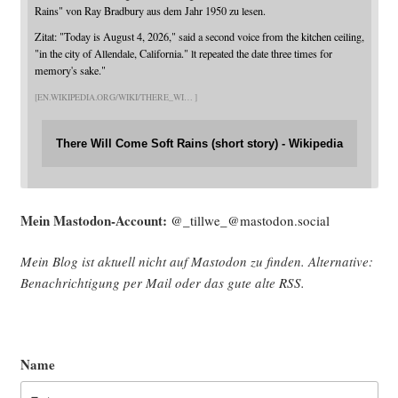
Rains" von Ray Bradbury aus dem Jahr 1950 zu lesen.
Zitat: "Today is August 4, 2026," said a second voice from the kitchen ceiling,
"in the city of Allendale, California." lt repeated the date three times for
memory's sake."
EN.WIKIPEDIA.ORG/WIKI/THERE_WI
There Will Come Soft Rains (short story) - Wikipedia
Mein Mast­o­don-Account:
@_tillwe_@mastodon.social
Mein Blog ist aktu­ell nicht auf Mast­o­don zu fin­den. Alter­na­ti­ve:
Benach­rich­ti­gung per Mail oder das gute alte
RSS
.
Name