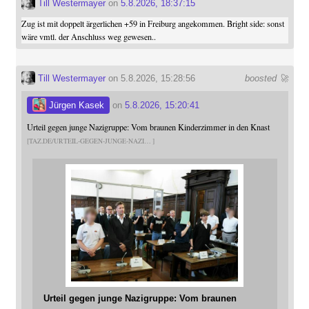
Till Westermayer
on
5.8.2026, 18:37:15
Zug ist mit doppelt ärgerlichen +59 in Freiburg angekommen. Bright side: sonst
wäre vmtl. der Anschluss weg gewesen..
Till Westermayer
on 5.8.2026, 15:28:56
boosted 🚀
Jürgen Kasek
on
5.8.2026, 15:20:41
Urteil gegen junge Nazigruppe: Vom braunen Kinderzimmer in den Knast
TAZ.DE/URTEIL-GEGEN-JUNGE-NAZI
Urteil gegen junge Nazigruppe: Vom braunen