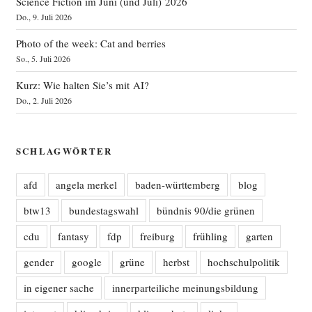
Science Fiction im Juni (und Juli) 2026
Do., 9. Juli 2026
Photo of the week: Cat and berries
So., 5. Juli 2026
Kurz: Wie halten Sie’s mit AI?
Do., 2. Juli 2026
SCHLAGWÖRTER
afd
angela merkel
baden-württemberg
blog
btw13
bundestagswahl
bündnis 90/die grünen
cdu
fantasy
fdp
freiburg
frühling
garten
gender
google
grüne
herbst
hochschulpolitik
in eigener sache
innerparteiliche meinungsbildung