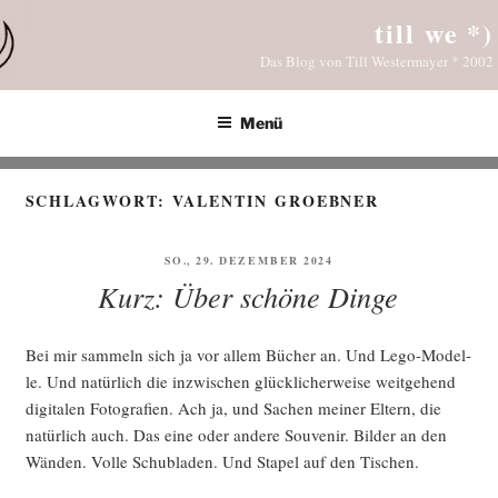
Zum
till we *)
Inhalt
Das Blog von Till Westermayer * 2002
springen
Menü
SCHLAGWORT:
VALENTIN GROEBNER
VERÖFFENTLICHT
SO., 29. DEZEMBER 2024
AM
Kurz: Über schöne Dinge
Bei mir sam­meln sich ja vor allem Bücher an. Und Lego-Model­
le. Und natür­lich die inzwi­schen glück­li­cher­wei­se weit­ge­hend
digi­ta­len Foto­gra­fien. Ach ja, und Sachen mei­ner Eltern, die
natür­lich auch. Das eine oder ande­re Sou­ve­nir. Bil­der an den
Wän­den. Vol­le Schub­la­den. Und Sta­pel auf den Tischen.