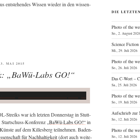
aus ent­ste­hen­des Wis­sen wie­der in den wis­sen­
DIE LETZTE
Photo of the we
So., 2. August 202
Science Fiction
Mi., 29. Juli 2026
Photo of the we
ÖFFENTLICHT
 3. MAI 2015
So., 26. Juli 2026
ek: „BaWü-Labs GO!“
Das C‑Wort – C
Sa., 25. Juli 2026
Photo of the we
So., 19. Juli 2026
Aufschrieb zur
L-Streiks war ich letz­ten Don­ners­tag in Stutt­
So., 12. Juli 2026
n Start­schuss-Kon­fe­renz
„BaWü-Labs GO!“
in
n Küns­te auf dem Kil­les­berg teil­neh­men. Baden-
Photo of the w
­sen­schaft für Nach­hal­tig­keit
(dort auch wei­te­
So., 12. Juli 2026