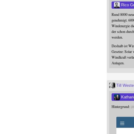
Rico G
Rund 8000 neue
genehmigt. 600
Windenergie die
der schon durc
werden.
Deshalb ist Win
Gesetze: Solar 
Windkraft verli
Anlagen.
Till West
Kathari
Hintergrund:
Z