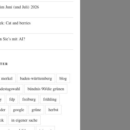
 im Juni (und Juli) 2026
ek: Cat and berries
n Sie’s mit AI?
TER
a merkel
baden-württemberg
blog
ndestagswahl
bündnis 90/die grünen
sy
fdp
freiburg
frühling
nder
google
grüne
herbst
tik
in eigener sache