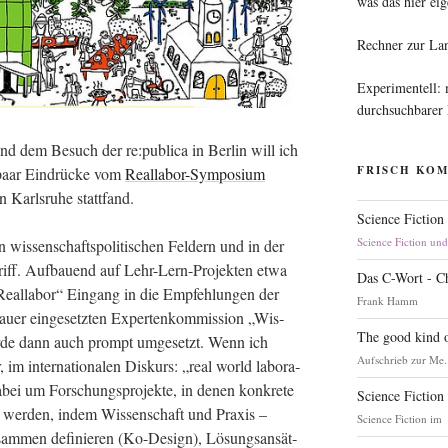
was das hier eig
Rechner zur La
Experimentell:
durchsuchbarer
d dem Besuch der re:publica in Ber­lin will ich
FRISCH KO
 paar Ein­drü­cke vom
Real­la­bor-Sym­po­si­um
n Karls­ru­he stattfand.
Science Fiction
Science Fiction un
 wis­sen­schafts­po­li­ti­schen Fel­dern und in der
egriff. Auf­bau­end auf Lehr-Lern-Pro­jek­ten etwa
Das C-Wort - C
l­la­bor“ Ein­gang in die Emp­feh­lun­gen der
Frank Hamm
Bau­er ein­ge­setz­ten Exper­ten­kom­mis­si­on „Wis­
The good kind o
wur­de dann auch prompt umge­setzt. Wenn ich
Aufschrieb zur Me.
 im inter­na­tio­na­len Dis­kurs: „real world labo­ra­
abei um For­schungs­pro­jek­te, in denen kon­kre­te
Science Fiction
öst wer­den, indem Wis­sen­schaft und Pra­xis –
Science Fiction im
usam­men defi­nie­ren (Ko-Design), Lösungs­an­sät­