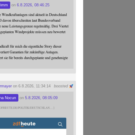
rimm
on
6.8.2026, 08:46:25
 Windkraftanlagen sind aktuell in Deutschland
0 davon überschreiten laut Bundesverband
 neue Leistungsgrenze regelmäßig. Drei Viertel
hgeplanten Windprojekte müssen neu bewertet
dkraft für mich die eigentliche Story dieser
verliert Garantien für zukünftige Anlagen.
ert sie für bereits durchgeplante und genehmigte
ermayer
on 6.8.2026, 11:34:14
boosted
na Nocun
on
5.8.2026, 08:05:09
DFHEUTE.DE/POLITIK/DEUTSCHLAN