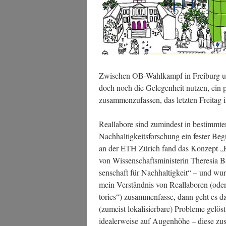
Zwi­schen OB-Wahl­kampf in Frei­burg un
doch noch die Gele­gen­heit nut­zen, ein
zusam­men­zu­fas­sen, das letz­ten Frei­tag i
Real­la­bo­re sind zumin­dest in bestimm­ten
Nach­hal­tig­keits­for­schung ein fes­ter B
an der ETH Zürich fand das Kon­zept „Rea
von Wis­sen­schafts­mi­nis­te­rin The­re­sia 
sen­schaft für Nach­hal­tig­keit“ – und 
mein Ver­ständ­nis von Real­la­bo­ren (oder,
to­ries“) zusam­men­fas­se, dann geht es d
(zumeist loka­li­sier­ba­re) Pro­ble­me gel
idea­ler­wei­se auf Augen­hö­he – die­se z