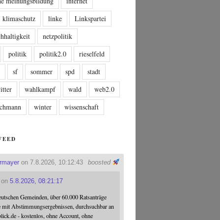
che meinungsbildung
internet
klimaschutz
linke
Linkspartei
hhaltigkeit
netzpolitik
politik
politik2.0
rieselfeld
n
sf
sommer
spd
stadt
itter
wahlkampf
wald
web2.0
tschmann
winter
wissenschaft
FEED
ermayer
on 7.8.2026, 10:12:43
boosted
on
5.8.2026, 08:21:17
eutschen Gemeinden, über 60.000 Ratsanträge
e mit Abstimmungsergebnissen, durchsuchbar an
blick.de - kostenlos, ohne Account, ohne