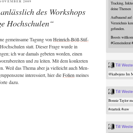
ENTLICHT
. NOVEMBER 2009
Tracking, Inklu
anlässlich des Workshops
deine Themen
Aufbauend auf
ge Hochschulen“
Verzeichnis ken
gefunden.
Boosts willk
eine gemein­sa­me Tagung von
Hein­rich-Böll-Stif­
#
Gemeinderat
och­schu­len statt. Die­ser Fra­ge wur­de in
an­gen; ich war damals gebe­ten wor­den, einen
r­zu­be­rei­ten und zu lei­ten. Mit dem kon­kre­ten
Till West
den. Weil das The­ma aber ja viel­leicht auch Men­
@
kaibojens
Im Mi
p­pen­sze­ne inter­es­siert, hier die
Foli­en
mei­nes
or­te dazu.
Till West
Bonnie Taylor me
#
startrek
#
snw
Till West