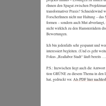
rIn­nen den Spa­gat zwi­schen Pro­jekt­ma
trans­for­ma­ti­ver Pra­xis? Schnei­de­win
For­sche­rIn­nen nicht nur Hal­tung – das 
for­men – son­dern auch Mut abver­langt, 
nicht wirk­lich zu den Hams­ter­rä­dern dis­zi
Bewertungen.
Ich bin jeden­falls sehr gespannt und wer­
inter­es­siert beglei­ten. (Und es geht wei
Fokus „Real­la­bor Stadt“ läuft bereits …
P.S.: Inzwi­schen liegt auch die Ant­wor
ti­on GRÜNE zu die­sem The­ma in den La
hat, gedruckt vor.
Als PDF hier nachlesb