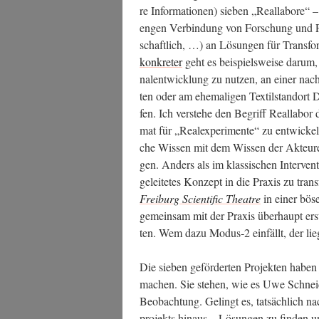
re Infor­ma­tio­nen) sie­ben „Real­la­bo­re“ –
engen Ver­bin­dung von For­schung und Pra­x
schaft­lich, …) an Lösun­gen für Trans­for­m
kon­kre­ter
geht es bei­spiels­wei­se dar­u
nal­ent­wick­lung zu nut­zen, an einer nach­ha
ten oder am ehe­ma­li­gen Tex­til­stand­ort 
fen. Ich ver­ste­he den Begriff Real­la­bor
mat für „Real­ex­pe­ri­men­te“ zu ent­wi­cke
che Wis­sen mit dem Wis­sen der Akteu­r
gen. Anders als im klas­si­schen Inter­ven­t
ge­lei­te­tes Kon­zept in die Pra­xis zu trans
Frei­burg Sci­en­ti­fic Theat­re
in einer bös
gemein­sam mit der Pra­xis über­haupt erst
ten. Wem dazu Modus‑2 ein­fällt, der lie
Die sie­ben geför­der­ten Pro­jek­ten habe
machen. Sie ste­hen, wie es Uwe Schnei­de
Beob­ach­tung. Gelingt es, tat­säch­lich n
pro­jekts hin­aus – Lösun­gen zu fin­den u