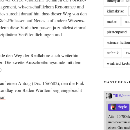
innerparteili
­nage­ment, wis­sen­schaft­li­chem Renom­mee und
klimakrise
d wies zurecht dar­auf hin, dass die­ser Weg von den
Sich-Ein­las­sen auf Neu­es, auf ande­re Wis­sens­
makro
nac
denn die­se Vor­ha­ben pas­sen ja zunächst ein­mal
piratenpartei
­pli­nä­rer Ver­öf­fent­li­chun­gen und
science fictio
technik
tw
de den Weg der Real­la­bo­re auch wei­ter­hin
­ter: Die zwei­te Aus­schrei­bungs­run­de mit dem
winfried kre
).
MASTODON-
t auf einen Antrag (Drs. 15/6682), den die Frak­
nd­tag von Baden-Würt­tem­berg ein­ge­bracht
Till West
ar.
Haplo
Alle ~10.700 d
und -beschlüss
einem Ort: rats