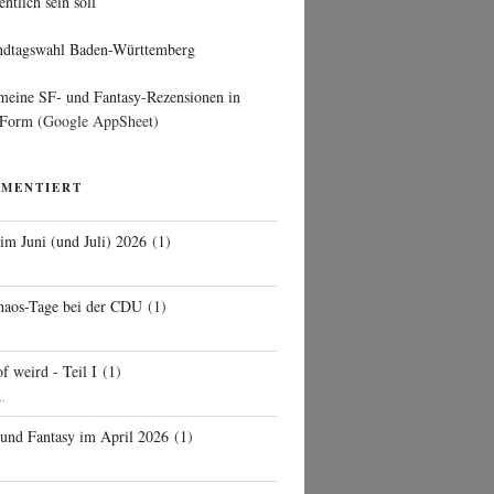
entlich sein soll
ndtagswahl Baden-Württemberg
 meine SF- und Fantasy-Rezensionen in
 Form
(Google AppSheet)
MMENTIERT
 im Juni (und Juli) 2026
(
1
)
d
haos-Tage bei der CDU
(
1
)
f weird - Teil I
(
1
)
..
 und Fantasy im April 2026
(
1
)