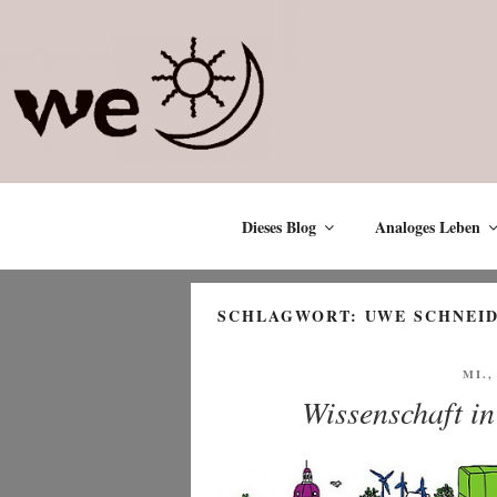
Zum
Inhalt
springen
Dieses Blog
Analoges Leben
SCHLAGWORT:
UWE SCHNEI
VER
MI.,
AM
Wissenschaft in