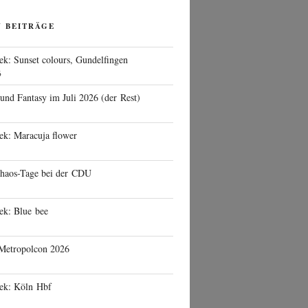
N BEITRÄGE
ek: Sunset colours, Gundelfingen
6
 und Fantasy im Juli 2026 (der Rest)
ek: Maracuja flower
haos-Tage bei der CDU
ek: Blue bee
 Metropolcon 2026
eek: Köln Hbf