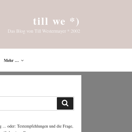
till we *)
Das Blog von Till Westermayer * 2002
Mehr …
Suchen
g ... oder: Textempfehlungen und die Frage,