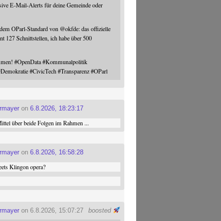
sive E-Mail-Alerts für deine Gemeinde oder
 dem OParl-Standard von
@
okfde
: das offizielle
nt 127 Schnittstellen, ich habe über 500
ommen!
#
OpenData
#
Kommunalpolitik
#
Demokratie
#
CivicTech
#
Transparenz
#
OParl
ermayer
on
6.8.2026, 18:23:17
ttel über beide Folgen im Rahmen ...
ermayer
on
6.8.2026, 16:58:28
ets Klingon opera?
ermayer
on 6.8.2026, 15:07:27
boosted