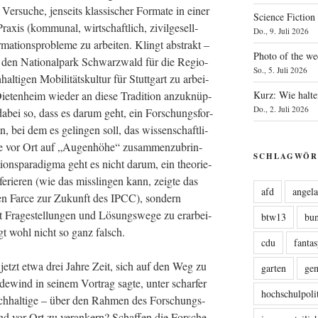
 Ver­su­che, jen­seits klas­si­scher For­ma­te in einer
Science Fiction
is (kom­mu­nal, wirt­schaft­lich, zivil­ge­sell­
Do., 9. Juli 2026
a­ti­ons­pro­ble­me zu arbei­ten. Klingt abs­trakt –
Photo of the we
m, den Natio­nal­park Schwarz­wald für die Regio­
So., 5. Juli 2026
l­ti­gen Mobi­li­täts­kul­tur für Stutt­gart zu arbei­
Kurz: Wie halte
Die­ten­heim wie­der an die­se Tra­di­ti­on anzu­knüp­
Do., 2. Juli 2026
 dabei so, dass es dar­um geht, ein For­schungs­for­
ln, bei dem es gelin­gen soll, das wis­sen­schaft­li­
e vor Ort auf „Augen­hö­he“ zusam­men­zu­brin­
SCHLAGWÖR
i­ons­pa­ra­dig­ma geht es nicht dar­um, ein theo­rie­
­fe­rie­ren (wie das miss­lin­gen kann, zeig­te das
afd
angel
en Far­ce zur Zukunft des IPCC), son­dern
 Fra­ge­stel­lun­gen und Lösungs­we­ge zu erar­bei­
btw13
bu
gt wohl nicht so ganz falsch.
cdu
fanta
n jetzt etwa drei Jah­re Zeit, sich auf den Weg zu
garten
ge
­wind in sei­nem Vor­trag sag­te, unter schar­fer
hochschulpoli
ach­hal­ti­ge – über den Rah­men des For­schungs­
nd vor Ort zu ver­an­kern? Schaf­fen die For­sche­