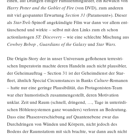
einen, auf Drän­gen eini­ger Fami­li­en­mit­glie­der, ein Rewatch von
Har­ry Pot­ter and the Goblet of Fire
(von DVD), zum ande­ren
mit viel gespann­ter Erwar­tung
Sec­tion 31
(Para­mount+). Die­ser
als
Star-Trek
-Spin­off ange­kün­dig­te Film war dann vor allem ent­
täu­schend und wirk­te – selbst mit den Links zum eh schon
action­las­to­gen
ST: Dis­co­very
– wie eine schlech­te Mischung aus
Cow­boy Bebop
,
Guar­di­ans of the Gala­xy
und
Star Wars.
Die Ori­gin-Sto­ry der in unser Uni­ver­sum geflo­he­nen ter­res­tri­
schen Impe­ra­to­rin mach­te deren Han­deln auch nicht plau­si­bler,
der Geheim­auf­trag – Sec­tion 31 ist der Geheim­dienst der Star­
fleet, ähn­lich Spe­cial Cir­cum­s­tances in Banks
Cul­tu­re
-Roma­nen
– hat­te nur eine gerin­ge Plau­si­bi­li­tät, das Prot­ago­nis­ten-Team
war eher humo­ris­tisch zusam­men­ge­stellt, deren Moti­va­ti­on
unklar. Zeit und Raum (schnell, drin­gend, …, Tage in unter­ir­di­
schen Höh­len­sys­te­men ganz woan­ders) ver­lo­ren an Bedeu­tung.
Dass eine Pha­sen­ver­schie­bung auf Quan­ten­ebe­ne zwar das
Durch­drin­gen von Wän­den und Kör­pern, nicht jedoch des
Bodens der Raum­sta­ti­om mit sich brach­te, war dann auch nicht