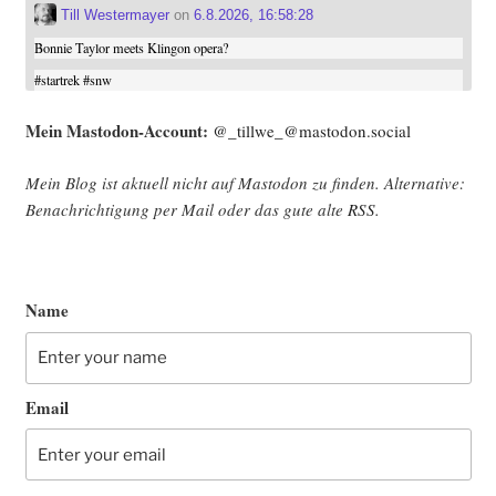
Till Westermayer
on
6.8.2026, 16:58:28
Bonnie Taylor meets Klingon opera?
#
startrek
#
snw
Mein Mast­o­don-Account:
@_tillwe_@mastodon.social
Mein Blog ist aktu­ell nicht auf Mast­o­don zu fin­den. Alter­na­ti­ve:
Benach­rich­ti­gung per Mail oder das gute alte
RSS
.
Name
Email