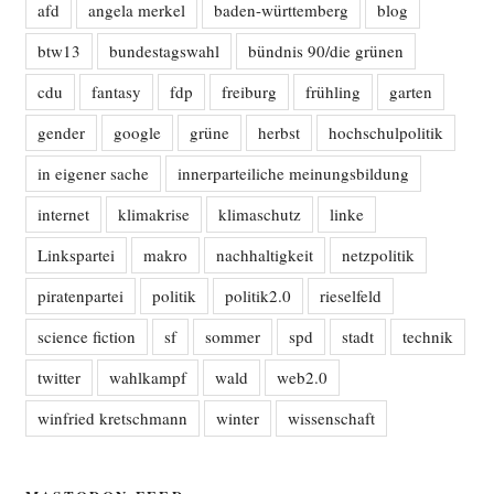
afd
angela merkel
baden-württemberg
blog
btw13
bundestagswahl
bündnis 90/die grünen
cdu
fantasy
fdp
freiburg
frühling
garten
gender
google
grüne
herbst
hochschulpolitik
in eigener sache
innerparteiliche meinungsbildung
internet
klimakrise
klimaschutz
linke
Linkspartei
makro
nachhaltigkeit
netzpolitik
piratenpartei
politik
politik2.0
rieselfeld
science fiction
sf
sommer
spd
stadt
technik
twitter
wahlkampf
wald
web2.0
winfried kretschmann
winter
wissenschaft