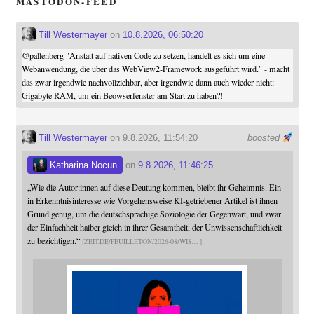
MASTODON-FEED
Till Westermayer
on
10.8.2026, 06:50:20
@
pallenberg
"Anstatt auf nativen Code zu setzen, handelt es sich um eine
Webanwendung, die über das WebView2-Framework ausgeführt wird." - macht
das zwar irgendwie nachvollziehbar, aber irgendwie dann auch wieder nicht:
Gigabyte RAM, um ein Beowserfenster am Start zu haben?!
Till Westermayer
on 9.8.2026, 11:54:20
boosted
Katharina Nocun
on
9.8.2026, 11:46:25
„Wie die Autor:innen auf diese Deutung kommen, bleibt ihr Geheimnis. Ein
in Erkenntnisinteresse wie Vorgehensweise KI-getriebener Artikel ist ihnen
Grund genug, um die deutschsprachige Soziologie der Gegenwart, und zwar
der Einfachheit halber gleich in ihrer Gesamtheit, der Unwissenschaftlichkeit
zu bezichtigen.“
ZEIT.DE/FEUILLETON/2026-08/WIS