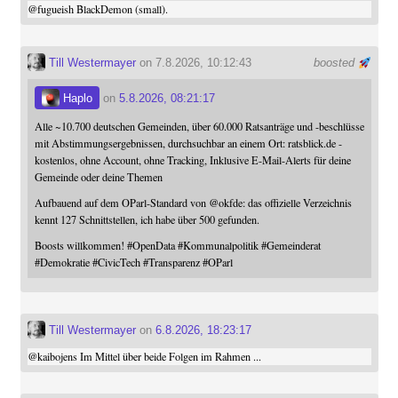
@
fugueish
BlackDemon (small).
Till Westermayer
on 7.8.2026, 10:12:43
boosted
Haplo
on
5.8.2026, 08:21:17
Alle ~10.700 deutschen Gemeinden, über 60.000 Ratsanträge und -beschlüsse
mit Abstimmungsergebnissen, durchsuchbar an einem Ort: ratsblick.de -
kostenlos, ohne Account, ohne Tracking, Inklusive E-Mail-Alerts für deine
Gemeinde oder deine Themen
Aufbauend auf dem OParl-Standard von
@
okfde
: das offizielle Verzeichnis
kennt 127 Schnittstellen, ich habe über 500 gefunden.
Boosts willkommen!
#
OpenData
#
Kommunalpolitik
#
Gemeinderat
#
Demokratie
#
CivicTech
#
Transparenz
#
OParl
Till Westermayer
on
6.8.2026, 18:23:17
@
kaibojens
Im Mittel über beide Folgen im Rahmen ...