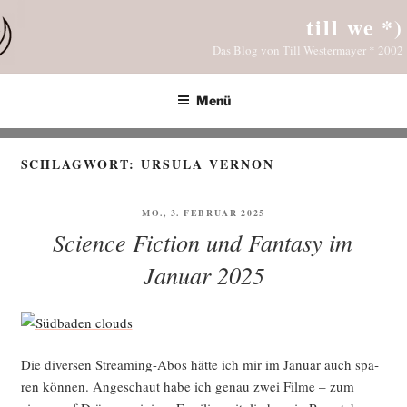
Zum
till we *)
Inhalt
Das Blog von Till Westermayer * 2002
springen
Menü
SCHLAGWORT:
URSULA VERNON
VERÖFFENTLICHT
MO., 3. FEBRUAR 2025
AM
Science Fiction und Fantasy im
Januar 2025
Die diver­sen Strea­ming-Abos hät­te ich mir im Janu­ar auch spa­
ren kön­nen. Ange­schaut habe ich genau zwei Fil­me – zum