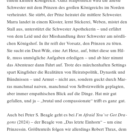
einem klei­nen König­reich. Ganz real­po­li­tisch wird die ältes­te
Schwes­ter mit dem Prin­zen des gro­ßen König­reichs im Nor­den
ver­hei­ra­tet. Sie stirbt, der Prinz hei­ra­tet die mitt­le­re Schwes­ter.
Mar­ra lan­det in einem Klos­ter, lernt Sti­cke­rei, Weben, mis­tet den
Stall aus, unter­stützt die Schwes­ter Apo­the­ke­rin – und erfährt
von dem Leid und der Miss­hand­lung ihrer Schwes­ter am nörd­li­
chen Königs­hof. In ihr reift der Vor­satz, den Prin­zen zu töten.
Sie sucht ein Dust-Wife, eine Art Hexe, auf, bit­tet die­se um Hil­
fe, muss unmög­li­che Auf­ga­ben erle­di­gen – und ab hier nimmt
das Aben­teu­er dann Fahrt auf. Trotz des mär­chen­haf­ten Set­tings
spart King­fi­sher die Rea­li­tä­ten von Hei­rats­po­li­tik, Dynas­tik und
Bünd­nis­sen – und Armut – nicht aus, son­dern guckt durch Mar­
ras manch­mal nai­ven, manch­mal von Selbst­zwei­feln geplag­ten,
aber immer empa­thi­schen Blick auf die Din­ge. Hat mir gut
gefal­len, und ja – „bru­tal und com­pas­sio­na­te“ trifft es ganz gut.
Auch bei Peter S. Bea­gle geht es bei
I’m Afraid You’­ve Got Dra­
gons
(2024) – der Bea­gle von „Das letz­te Ein­horn“ – um eine
Prin­zes­sin. Größ­ten­teils fol­gen wir aller­dings Robert Thrax, dem