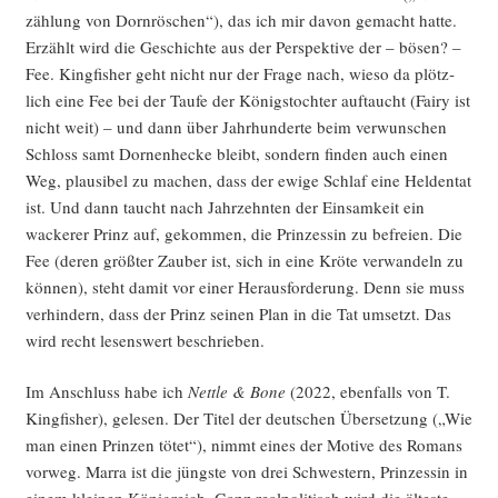
zäh­lung von Dorn­rös­chen“), das ich mir davon gemacht hat­te.
Erzählt wird die Geschich­te aus der Per­spek­ti­ve der – bösen? –
Fee. King­fi­sher geht nicht nur der Fra­ge nach, wie­so da plötz­
lich eine Fee bei der Tau­fe der Königs­toch­ter auf­taucht (Fairy ist
nicht weit) – und dann über Jahr­hun­der­te beim ver­wun­schen
Schloss samt Dor­nen­he­cke bleibt, son­dern fin­den auch einen
Weg, plau­si­bel zu machen, dass der ewi­ge Schlaf eine Hel­den­tat
ist. Und dann taucht nach Jahr­zehn­ten der Ein­sam­keit ein
wacke­rer Prinz auf, gekom­men, die Prin­zes­sin zu befrei­en. Die
Fee (deren größ­ter Zau­ber ist, sich in eine Krö­te ver­wan­deln zu
kön­nen), steht damit vor einer Her­aus­for­de­rung. Denn sie muss
ver­hin­dern, dass der Prinz sei­nen Plan in die Tat umsetzt. Das
wird recht lesens­wert beschrieben.
Im Anschluss habe ich
Nett­le & Bone
(2022, eben­falls von T.
King­fi­sher), gele­sen. Der Titel der deut­schen Über­set­zung („Wie
man einen Prin­zen tötet“), nimmt eines der Moti­ve des Romans
vor­weg. Mar­ra ist die jüngs­te von drei Schwes­tern, Prin­zes­sin in