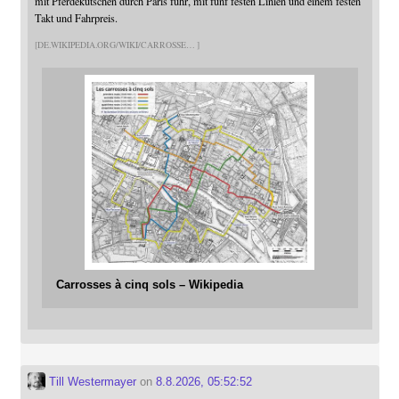
mit Pferdekutschen durch Paris fuhr, mit fünf festen Linien und einem festen
Takt und Fahrpreis.
DE.WIKIPEDIA.ORG/WIKI/CARROSSE
Carrosses à cinq sols – Wikipedia
Till Westermayer
on
8.8.2026, 05:52:52