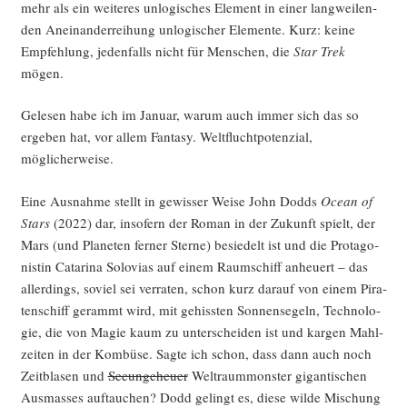
mehr als ein wei­te­res unlo­gi­sches Ele­ment in einer lang­wei­len­
den Anein­an­der­rei­hung unlo­gi­scher Ele­men­te. Kurz: kei­ne
Emp­feh­lung, jeden­falls nicht für Men­schen, die
Star Trek
mögen.
Gele­sen habe ich im Janu­ar, war­um auch immer sich das so
erge­ben hat, vor allem Fan­ta­sy. Welt­flucht­po­ten­zi­al,
möglicherweise.
Eine Aus­nah­me stellt in gewis­ser Wei­se John Dodds
Oce­an of
Stars
(2022) dar, inso­fern der Roman in der Zukunft spielt, der
Mars (und Pla­ne­ten fer­ner Ster­ne) besie­delt ist und die Prot­ago­
nis­tin Cata­ri­na Solo­vi­as auf einem Raum­schiff anheu­ert – das
aller­dings, soviel sei ver­ra­ten, schon kurz dar­auf von einem Pira­
ten­schiff gerammt wird, mit gehiss­ten Son­nen­se­geln, Tech­no­lo­
gie, die von Magie kaum zu unter­schei­den ist und kar­gen Mahl­
zei­ten in der Kom­bü­se. Sag­te ich schon, dass dann auch noch
Zeit­bla­sen und
See­unge­heu­er
Welt­raum­mons­ter gigan­ti­schen
Aus­mas­ses auf­tau­chen? Dodd gelingt es, die­se wil­de Mischung