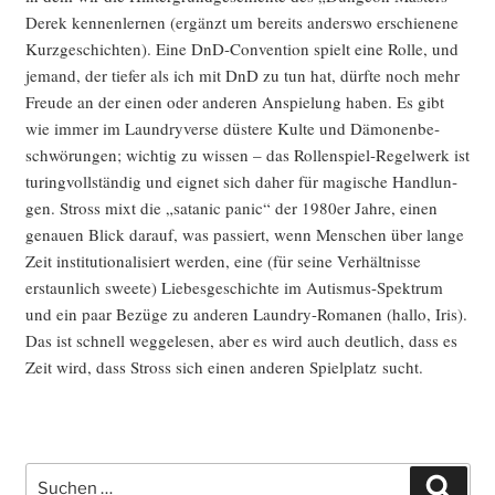
Derek ken­nen­ler­nen (ergänzt um bereits anders­wo erschie­ne­ne
Kurz­ge­schich­ten). Eine DnD-Con­ven­ti­on spielt eine Rol­le, und
jemand, der tie­fer als ich mit DnD zu tun hat, dürf­te noch mehr
Freu­de an der einen oder ande­ren Anspie­lung haben. Es gibt
wie immer im Laun­dry­ver­se düs­te­re Kul­te und Dämo­nen­be­
schwö­run­gen; wich­tig zu wis­sen – das Rol­len­spiel-Regel­werk ist
turing­voll­stän­dig und eig­net sich daher für magi­sche Hand­lun­
gen. Stross mixt die „sata­nic panic“ der 1980er Jah­re, einen
genau­en Blick dar­auf, was pas­siert, wenn Men­schen über lan­ge
Zeit insti­tu­tio­na­li­siert wer­den, eine (für sei­ne Ver­hält­nis­se
erstaun­lich sweete) Lie­bes­ge­schich­te im Autis­mus-Spek­trum
und ein paar Bezü­ge zu ande­ren Laun­dry-Roma­nen (hal­lo, Iris).
Das ist schnell weg­ge­le­sen, aber es wird auch deut­lich, dass es
Zeit wird, dass Stross sich einen ande­ren Spiel­platz sucht.
Suche
Such