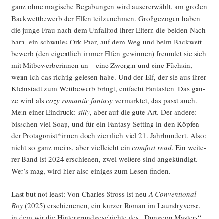
ganz ohne magi­sche Bega­bun­gen wird aus­e­rer­wählt, am gro­ßen
Back­wett­be­werb der Elfen teil­zu­neh­men. Groß­ge­zo­gen haben
die jun­ge Frau nach dem Unfall­tod ihrer Eltern die bei­den Nach­
barn, ein schwu­les Ork-Paar, auf dem Weg und beim Back­wett­
be­werb (den eigent­lich immer Elfen gewin­nen) freun­det sie sich
mit Mit­be­wer­be­rin­nen an – eine Zwer­gin und eine Füch­sin,
wenn ich das rich­tig gele­sen habe. Und der Elf, der sie aus ihrer
Klein­stadt zum Wett­be­werb bringt, ent­facht Fan­ta­sien. Das gan­
ze wird als
cozy roman­tic fan­ta­sy
ver­mark­tet, das passt auch.
Mein einer Ein­druck:
sil­ly
, aber auf die gute Art. Der ande­re:
biss­chen viel Soap, und für ein Fan­ta­sy-Set­ting in den Köp­fen
der Protagonist*innen doch ziem­lich viel 21. Jahr­hun­dert. Also:
nicht so ganz meins, aber viel­leicht ein
com­fort read
. Ein wei­te­
rer Band ist 2024 erschie­nen, zwei wei­te­re sind ange­kün­digt.
Wer’s mag, wird hier also eini­ges zum Lesen finden.
Last but not least: Von Charles Stross ist neu
A Con­ven­tio­nal
Boy
(2025) erschie­ne­nen, ein kur­zer Roman im Laun­dry­ver­se,
in dem wir die Hin­ter­grund­ge­schich­te des „Dun­ge­on Mas­ters“