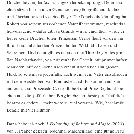
Dra­chen­be­kämp­fer (as in: Unge­zie­fer­be­kämp­fung). Denn Dra­
chen sit­zen hier in alten Gemäu­ern, es gibt gro­ße und klei­ne,
und über­haupt: sind sie eine Pla­ge. Die Dra­chen­be­kämp­fung hat
Robert von sei­nem ver­stor­be­nen Vater über­nom­men, macht das
her­vor­ra­gend – dafür gibt es Grün­de – nur: eigent­lich wür­de er
lie­ber kei­ne Dra­chen töten. Prin­zes­sin Ceri­se flieht vor den um
ihre Hand anhal­ten­den Prin­zen in den Wald, übt Lesen und
Schrei­ben. Und dann gibt es da noch den Thron­fol­ger des gro­
ßen Nach­bar­lan­des, von prin­zen­haf­ter Gestalt, mit prin­zen­haf­ten
Manie­ren, auf der Suche nach einem Aben­teu­er. Ein gro­ßer
Held, so scheint es jeden­falls, auch wenn sein Vater unzu­frie­den
mit dem Aus­blei­ben von Rauf­lust etc. ist. Es kommt eins zum
ande­ren, und Prin­zes­sin Ceri­se, Robert und Prinz Regi­nald bre­
chen auf, die gefähr­li­chen Berg­dra­chen zu besie­gen. Natür­lich
kommt es anders – mehr wäre zu viel ver­ra­ten. Wie, beschreibt
Bea­gle mit viel Humor.
Dann habe ich noch
A Fel­low­ship of Bak­ers and Magic
(2023)
von J. Pen­ner gele­sen. Noch­mal Mär­chen­land, eine jun­ge Frau