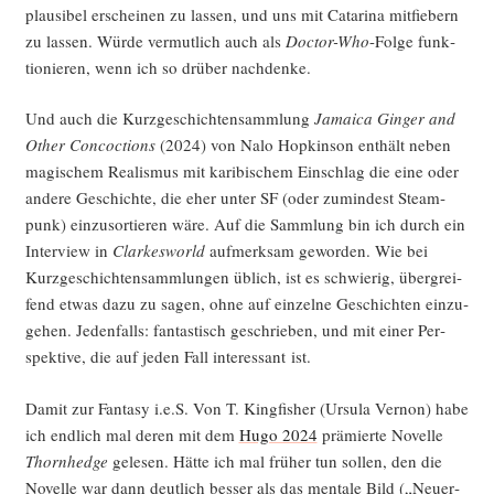
plau­si­bel erschei­nen zu las­sen, und uns mit Cata­ri­na mit­fie­bern
zu las­sen. Wür­de ver­mut­lich auch als
Doc­tor-Who
-Fol­ge funk­
tio­nie­ren, wenn ich so drü­ber nachdenke.
Und auch die Kurz­ge­schich­ten­samm­lung
Jamai­ca Gin­ger and
Other Con­coc­tions
(2024) von Nalo Hop­kin­son ent­hält neben
magi­schem Rea­lis­mus mit kari­bi­schem Ein­schlag die eine oder
ande­re Geschich­te, die eher unter SF (oder zumin­dest Steam­
punk) ein­zu­sor­tie­ren wäre. Auf die Samm­lung bin ich durch ein
Inter­view in
Clar­kes­world
auf­merk­sam gewor­den. Wie bei
Kurz­ge­schich­ten­samm­lun­gen üblich, ist es schwie­rig, über­grei­
fend etwas dazu zu sagen, ohne auf ein­zel­ne Geschich­ten ein­zu­
ge­hen. Jeden­falls: fan­tas­tisch geschrie­ben, und mit einer Per­
spek­ti­ve, die auf jeden Fall inter­es­sant ist.
Damit zur Fan­ta­sy i.e.S. Von T. King­fi­sher (Ursu­la Ver­non) habe
ich end­lich mal deren mit dem
Hugo 2024
prä­mier­te Novel­le
Thorn­hedge
gele­sen. Hät­te ich mal frü­her tun sol­len, den die
Novel­le war dann deut­lich bes­ser als das men­ta­le Bild („Neu­er­