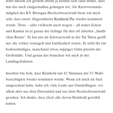
lei­ter muss­te ich ges­tern abend ja neu­tral sein (und den­ke, dass
mir das auch eini­ger­ma­ßen gelun­gen ist). Als Kreis­vor­stands­
mit­glied des KV Breis­gau-Hoch­schwarz­wald freue ich mich
sehr, dass unser Abge­ord­ne­ter
Rein­hold Pix
wie­der nomi­niert
wur­de. Trotz – oder viel­leicht auch wegen – all sei­ner Ecken
und Kan­ten ist er genau der rich­ti­ge für den oft zitier­ten „länd­li­
chen Raum“. Er hat uns im Schwarz­wald in der Tat Türen geöff­
net, die vor­her ver­na­gelt und bar­ri­ka­diert waren. Er steht für ein
boden­stän­di­ges, manch­mal etwas rup­pi­ges Grün jen­seits der
Groß­städ­te. Und genau das brau­chen wir auch in der
Landtagsfraktion.
Inso­fern bin froh, dass Rein­hold mit 42 Stim­men der 53 Wahl­
be­rech­tig­ten wie­der nomi­niert wur­de. Wenn ich mich im Saal
umge­schaut habe, habe ich vie­le Leu­te aus Gun­del­fin­gen, vor
allem aber aus dem Dreis­amt­al und aus dem Hoch­schwarz­wald
gese­hen. Ich den­ke, dass (fast) alle davon Rein­hold gewählt
haben.