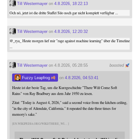
Till Westermayer
on
4.8.2026, 18:22:13
Och nö, jetzt ist die dritte Staffel Silo noch gar nicht komplett verfügbar ...
Till Westermayer
on
4.8.2026, 12:20:32
@
_rya_
Heute morgen lief mir "rage against machine learning" über die Timeline
...
Till Westermayer
on 4.8.2026, 05:28:55
boosted
Fuzzy Leapfrog
on
4.8.2026, 04:53:41
Heute ist der beste Tag, um die Kurzgeschichte "There Will Come Soft
Rains" von Ray Bradbury aus dem Jahr 1950 zu lesen.
Zitat: "Today is August 4, 2026," said a second voice from the kitchen ceiling,
"in the city of Allendale, California." lt repeated the date three times for
memory's sake."
EN.WIKIPEDIA.ORG/WIKI/THERE_WI