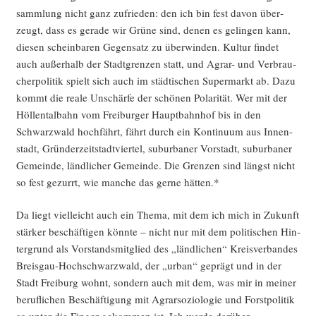
samm­lung nicht ganz zufrie­den: den ich bin fest davon über­
zeugt, dass es gera­de wir Grü­ne sind, denen es gelin­gen kann,
die­sen schein­ba­ren Gegen­satz zu über­win­den. Kul­tur fin­det
auch außer­halb der Stadt­gren­zen statt, und Agrar- und Ver­brau­
cher­po­li­tik spielt sich auch im städ­ti­schen Super­markt ab. Dazu
kommt die rea­le Unschär­fe der schö­nen Pola­ri­tät. Wer mit der
Höl­len­tal­bahn vom Frei­bur­ger Haupt­bahn­hof bis in den
Schwarz­wald hoch­fährt, fährt durch ein Kon­ti­nu­um aus Innen­
stadt, Grün­der­zeit­stadt­vier­tel, sub­ur­ba­ner Vor­stadt, sub­ur­ba­ner
Gemein­de, länd­li­cher Gemein­de. Die Gren­zen sind längst nicht
so fest gezurrt, wie man­che das ger­ne hätten.*
Da liegt viel­leicht auch ein The­ma, mit dem ich mich in Zukunft
stär­ker beschäf­ti­gen könn­te – nicht nur mit dem poli­ti­schen Hin­
ter­grund als Vor­stands­mit­glied des „länd­li­chen“ Kreis­ver­ban­des
Breis­gau-Hoch­schwarz­wald, der „urban“ geprägt und in der
Stadt Frei­burg wohnt, son­dern auch mit dem, was mir in mei­ner
beruf­li­chen Beschäf­ti­gung mit Agrar­so­zio­lo­gie und Forst­po­li­tik