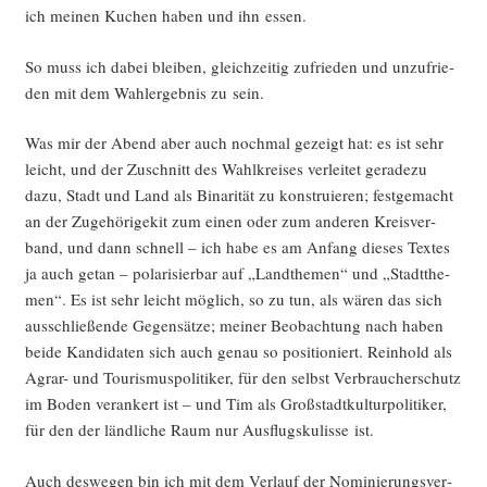
ich mei­nen Kuchen haben und ihn essen.
So muss ich dabei blei­ben, gleich­zei­tig zufrie­den und unzu­frie­
den mit dem Wahl­er­geb­nis zu sein.
Was mir der Abend aber auch noch­mal gezeigt hat: es ist sehr
leicht, und der Zuschnitt des Wahl­krei­ses ver­lei­tet gera­de­zu
dazu, Stadt und Land als Bina­ri­tät zu kon­stru­ie­ren; fest­ge­macht
an der Zuge­hö­ri­ge­kit zum einen oder zum ande­ren Kreis­ver­
band, und dann schnell – ich habe es am Anfang die­ses Tex­tes
ja auch getan – pola­ri­sier­bar auf „Land­the­men“ und „Stadt­the­
men“. Es ist sehr leicht mög­lich, so zu tun, als wären das sich
aus­schlie­ßen­de Gegen­sät­ze; mei­ner Beob­ach­tung nach haben
bei­de Kan­di­da­ten sich auch genau so posi­tio­niert. Rein­hold als
Agrar- und Tou­ris­mus­po­li­ti­ker, für den selbst Ver­brau­cher­schutz
im Boden ver­an­kert ist – und Tim als Groß­stadt­kul­tur­po­li­ti­ker,
für den der länd­li­che Raum nur Aus­flugs­ku­lis­se ist.
Auch des­we­gen bin ich mit dem Ver­lauf der Nomi­nie­rungs­ver­