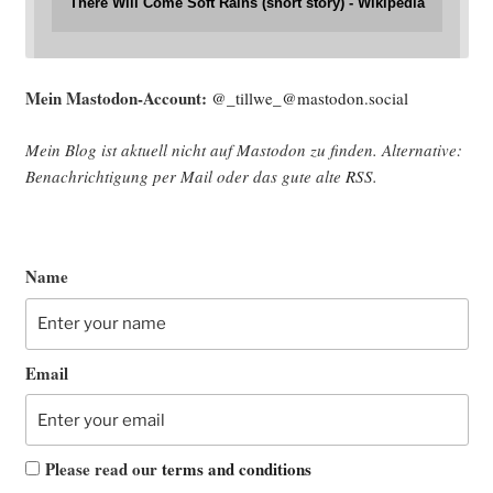
There Will Come Soft Rains (short story) - Wikipedia
Mein Mast­o­don-Account:
@_tillwe_@mastodon.social
Mein Blog ist aktu­ell nicht auf Mast­o­don zu fin­den. Alter­na­ti­ve:
Benach­rich­ti­gung per Mail oder das gute alte
RSS
.
Name
Email
Please read our
terms and conditions