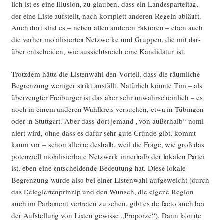
lich ist es eine Illu­si­on, zu glau­ben, dass ein Lan­des­par­tei­tag,
der eine Lis­te auf­stellt, nach kom­plett ande­ren Regeln abläuft.
Auch dort sind es – neben allen ande­ren Fak­to­ren – eben auch
die vor­her mobi­li­sier­ten Netz­wer­ke und Grup­pen, die mit dar­
über ent­schei­den, wie aus­sichts­reich eine Kan­di­da­tur ist.
Trotz­dem hät­te die Lis­ten­wahl den Vor­teil, dass die räum­li­che
Begren­zung weni­ger strikt aus­fällt. Natür­lich könn­te Tim – als
über­zeug­ter Frei­bur­ger ist das aber sehr unwahr­schein­lich – es
noch in einem ande­ren Wahl­kreis ver­su­chen, etwa in Tübin­gen
oder in Stutt­gart. Aber dass dort jemand „von außer­halb“ nomi­
niert wird, ohne dass es dafür sehr gute Grün­de gibt, kommt
kaum vor – schon allei­ne des­halb, weil die Fra­ge, wie groß das
poten­zi­ell mobi­li­sier­ba­re Netz­werk inner­halb der loka­len Par­tei
ist, eben eine ent­schei­den­de Bedeu­tung hat. Die­se loka­le
Begren­zung wür­de also bei einer Lis­ten­wahl auf­ge­weicht (durch
das Dele­gier­ten­prin­zip und den Wunsch, die eige­ne Regi­on
auch im Par­la­ment ver­tre­ten zu sehen, gibt es de fac­to auch bei
der Auf­stel­lung von Lis­ten gewis­se „Pro­por­ze“). Dann könn­te