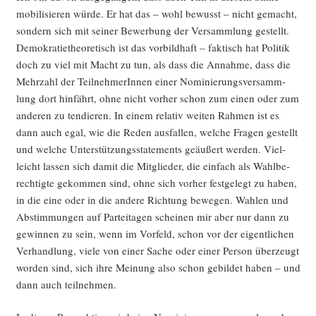
mobi­li­sie­ren wür­de. Er hat das – wohl bewusst – nicht gemacht,
son­dern sich mit sei­ner Bewer­bung der Ver­samm­lung gestellt.
Demo­kra­tie­theo­re­tisch ist das vor­bild­haft – fak­tisch hat Poli­tik
doch zu viel mit Macht zu tun, als dass die Annah­me, dass die
Mehr­zahl der Teil­neh­me­rIn­nen einer Nomi­nie­rungs­ver­samm­
lung dort hin­fährt, ohne nicht vor­her schon zum einen oder zum
ande­ren zu ten­die­ren. In einem rela­tiv wei­ten Rah­men ist es
dann auch egal, wie die Reden aus­fal­len, wel­che Fra­gen gestellt
und wel­che Unter­stüt­zungs­state­ments geäu­ßert wer­den. Viel­
leicht las­sen sich damit die Mit­glie­der, die ein­fach als Wahl­be­
rech­tig­te gekom­men sind, ohne sich vor­her fest­ge­legt zu haben,
in die eine oder in die ande­re Rich­tung bewe­gen. Wah­len und
Abstim­mun­gen auf Par­tei­ta­gen schei­nen mir aber nur dann zu
gewin­nen zu sein, wenn im Vor­feld, schon vor der eigent­li­chen
Ver­hand­lung, vie­le von einer Sache oder einer Per­son über­zeugt
wor­den sind, sich ihre Mei­nung also schon gebil­det haben – und
dann auch teilnehmen.