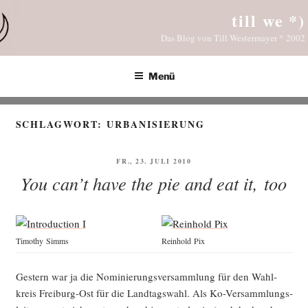
Zum
till we *)
Inhalt
Das Blog von Till Westermayer * 2002
springen
Menü
SCHLAGWORT:
URBANISIERUNG
VERÖFFENTLICHT
FR., 23. JULI 2010
AM
You can’t have the pie and eat it, too
Timo­thy Simms
Rein­hold Pix
Ges­tern war ja die Nomi­nie­rungs­ver­samm­lung für den Wahl­
kreis Frei­burg-Ost für die Land­tags­wahl. Als Ko-Ver­samm­lungs­