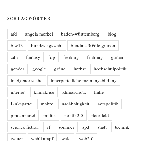
SCHLAGWÖRTER
afd
angela merkel
baden-württemberg
blog
btw13
bundestagswahl
bündnis 90/die grünen
cdu
fantasy
fdp
freiburg
frühling
garten
gender
google
grüne
herbst
hochschulpolitik
in eigener sache
innerparteiliche meinungsbildung
internet
klimakrise
klimaschutz
linke
Linkspartei
makro
nachhaltigkeit
netzpolitik
piratenpartei
politik
politik2.0
rieselfeld
science fiction
sf
sommer
spd
stadt
technik
twitter
wahlkampf
wald
web2.0