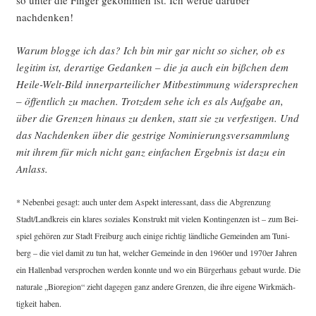
so unter die Fin­ger gekom­men ist. Ich wer­de dar­über
nachdenken!
War­um blog­ge ich das? Ich bin mir gar nicht so sicher, ob es
legi­tim ist, der­ar­ti­ge Gedan­ken – die ja auch ein biß­chen dem
Hei­le-Welt-Bild inner­par­tei­li­cher Mit­be­stim­mung wider­spre­chen
– öffent­lich zu machen. Trotz­dem sehe ich es als Auf­ga­be an,
über die Gren­zen hin­aus zu den­ken, statt sie zu ver­fes­ti­gen. Und
das Nach­den­ken über die gest­ri­ge Nomi­nie­rungs­ver­samm­lung
mit ihrem für mich nicht ganz ein­fa­chen Ergeb­nis ist dazu ein
Anlass.
* Neben­bei gesagt: auch unter dem Aspekt inter­es­sant, dass die Abgren­zung
Stadt/Landkreis ein kla­res sozia­les Kon­strukt mit vie­len Kon­tin­gen­zen ist – zum Bei­
spiel gehö­ren zur Stadt Frei­burg auch eini­ge rich­tig länd­li­che Gemein­den am Tuni­
berg – die viel damit zu tun hat, wel­cher Gemein­de in den 1960er und 1970er Jah­ren
ein Hal­len­bad ver­spro­chen wer­den konn­te und wo ein Bür­ger­haus gebaut wur­de. Die
natu­ra­le „Bio­re­gi­on“ zieht dage­gen ganz ande­re Gren­zen, die ihre eige­ne Wirk­mäch­
tig­keit haben.