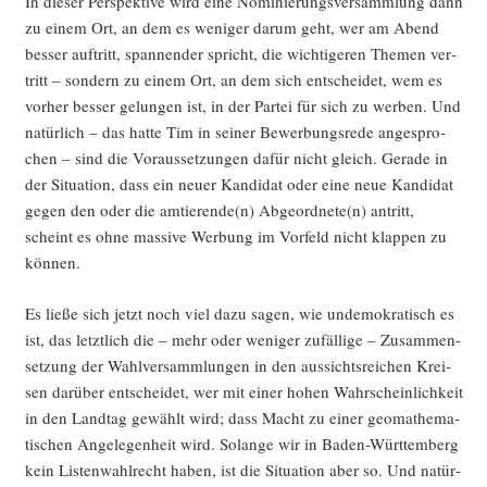
In die­ser Per­spek­ti­ve wird eine Nomi­nie­rungs­ver­samm­lung dann
zu einem Ort, an dem es weni­ger dar­um geht, wer am Abend
bes­ser auf­tritt, span­nen­der spricht, die wich­ti­ge­ren The­men ver­
tritt – son­dern zu einem Ort, an dem sich ent­schei­det, wem es
vor­her bes­ser gelun­gen ist, in der Par­tei für sich zu wer­ben. Und
natür­lich – das hat­te Tim in sei­ner Bewer­bungs­re­de ange­spro­
chen – sind die Vor­aus­set­zun­gen dafür nicht gleich. Gera­de in
der Situa­ti­on, dass ein neu­er Kan­di­dat oder eine neue Kan­di­dat
gegen den oder die amtierende(n) Abgeordnete(n) antritt,
scheint es ohne mas­si­ve Wer­bung im Vor­feld nicht klap­pen zu
können.
Es lie­ße sich jetzt noch viel dazu sagen, wie unde­mo­kra­tisch es
ist, das letzt­lich die – mehr oder weni­ger zufäl­li­ge – Zusam­men­
set­zung der Wahl­ver­samm­lun­gen in den aus­sichts­rei­chen Krei­
sen dar­über ent­schei­det, wer mit einer hohen Wahr­schein­lich­keit
in den Land­tag gewählt wird; dass Macht zu einer geo­ma­the­ma­
ti­schen Ange­le­gen­heit wird. Solan­ge wir in Baden-Würt­tem­berg
kein Lis­ten­wahl­recht haben, ist die Situa­ti­on aber so. Und natür­