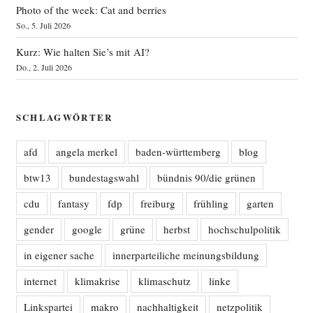
Photo of the week: Cat and berries
So., 5. Juli 2026
Kurz: Wie halten Sie’s mit AI?
Do., 2. Juli 2026
SCHLAGWÖRTER
afd
angela merkel
baden-württemberg
blog
btw13
bundestagswahl
bündnis 90/die grünen
cdu
fantasy
fdp
freiburg
frühling
garten
gender
google
grüne
herbst
hochschulpolitik
in eigener sache
innerparteiliche meinungsbildung
internet
klimakrise
klimaschutz
linke
Linkspartei
makro
nachhaltigkeit
netzpolitik