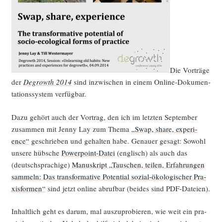
Die Vor­trä­ge
der
Degrowth 2014
sind inzwi­schen in einem Online-Doku­men­
ta­ti­ons­sys­tem verfügbar.
Dazu gehört auch der Vor­trag, den ich im letz­ten Sep­tem­ber
zusam­men mit Jen­ny Lay zum The­ma
„Swap, share, expe­ri­
ence“
geschrie­ben und gehal­ten habe. Genau­er gesagt: Sowohl
unse­re hüb­sche
Power­point-Datei
(eng­lisch) als auch das
(deutsch­spra­chi­ge)
Manu­skript „Tau­schen, tei­len, Erfah­run­gen
sam­meln: Das trans­for­ma­ti­ve Poten­ti­al sozi­al-öko­lo­gi­scher Pra­
xis­for­men“
sind jetzt online abruf­bar (bei­des sind PDF-Dateien).
Inhalt­lich geht es dar­um, mal aus­zu­pro­bie­ren, wie weit ein pra­