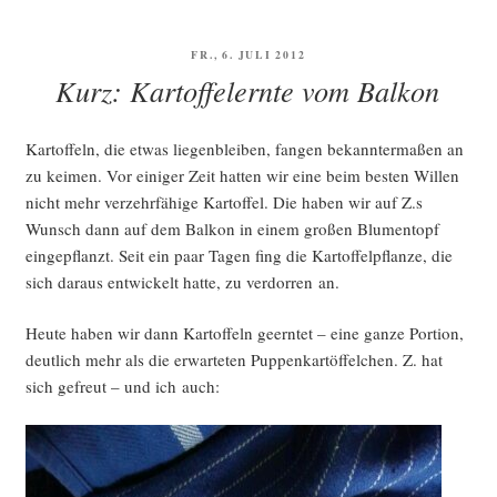
machen
Städ­
VERÖFFENTLICHT
FR., 6. JULI 2012
te“
AM
Kurz: Kartoffelernte vom Balkon
Kar­tof­feln, die etwas lie­gen­blei­ben, fan­gen bekann­ter­ma­ßen an
zu kei­men. Vor eini­ger Zeit hat­ten wir eine beim bes­ten Wil­len
nicht mehr ver­zehr­fä­hi­ge Kar­tof­fel. Die haben wir auf Z.s
Wunsch dann auf dem Bal­kon in einem gro­ßen Blu­men­topf
ein­ge­pflanzt. Seit ein paar Tagen fing die Kar­tof­fel­pflan­ze, die
sich dar­aus ent­wi­ckelt hat­te, zu ver­dor­ren an.
Heu­te haben wir dann Kar­tof­feln geern­tet – eine gan­ze Por­ti­on,
deut­lich mehr als die erwar­te­ten Pup­pen­kartöf­fel­chen. Z. hat
sich gefreut – und ich auch: