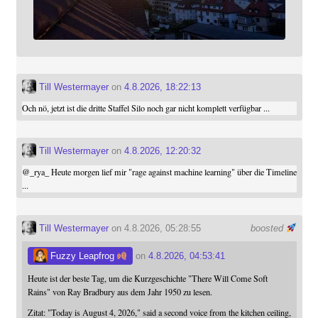
Till Westermayer
on
4.8.2026, 18:22:13
Och nö, jetzt ist die dritte Staffel Silo noch gar nicht komplett verfügbar ...
Till Westermayer
on
4.8.2026, 12:20:32
@
_rya_
Heute morgen lief mir "rage against machine learning" über die Timeline
...
Till Westermayer
on 4.8.2026, 05:28:55
boosted
Fuzzy Leapfrog
on
4.8.2026, 04:53:41
Heute ist der beste Tag, um die Kurzgeschichte "There Will Come Soft
Rains" von Ray Bradbury aus dem Jahr 1950 zu lesen.
Zitat: "Today is August 4, 2026," said a second voice from the kitchen ceiling,