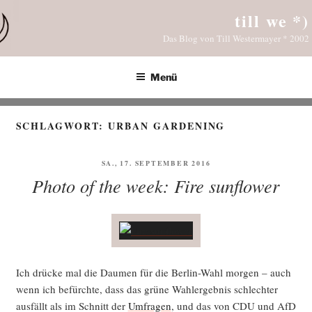
Zum
till we *)
Inhalt
Das Blog von Till Westermayer * 2002
springen
Menü
SCHLAGWORT:
URBAN GARDENING
VERÖFFENTLICHT
SA., 17. SEPTEMBER 2016
AM
Photo of the week: Fire sunflower
Ich drü­cke mal die Dau­men für die Ber­lin-Wahl mor­gen – auch
wenn ich befürch­te, dass das grü­ne Wahl­er­geb­nis schlech­ter
aus­fällt als im Schnitt der
Umfra­gen
, und das von CDU und AfD