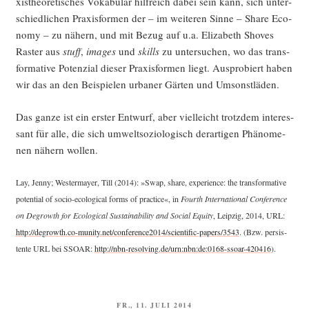
xis­theo­re­ti­sches Voka­bu­lar hilf­reich dabei sein kann, sich unter­
schied­li­chen Pra­xis­for­men der – im wei­te­ren Sin­ne – Share Eco­
no­my – zu nähern, und mit Bezug auf u.a. Eliza­beth Sho­ves
Ras­ter aus
stuff
,
images
und
skills
zu unter­su­chen, wo das trans­
for­ma­ti­ve Poten­zi­al die­ser Pra­xis­for­men liegt. Aus­pro­biert haben
wir das an den Bei­spie­len urba­ner Gär­ten und Umsonstläden.
Das gan­ze ist ein ers­ter Ent­wurf, aber viel­leicht trotz­dem inter­es­
sant für alle, die sich umwelt­so­zio­lo­gisch der­ar­ti­gen Phä­no­me­
nen nähern wollen.
Lay, Jen­ny; Wes­ter­may­er, Till (2014): »Swap, share, expe­ri­ence: the trans­for­ma­ti­ve
poten­ti­al of socio-eco­lo­gi­cal forms of prac­ti­ce«, in
Fourth Inter­na­tio­nal Con­fe­rence
on Degrowth for Eco­lo­gi­cal Sus­taina­bi­li­ty and Social Equi­ty
, Leip­zig, 2014, URL:
http://degrowth.co-munity.net/conference2014/scientific-papers/3543
. (Bzw. per­sis­
ten­te URL bei SSOAR:
http://nbn-resolving.de/urn:nbn:de:0168-ssoar-420416
).
VERÖFFENTLICHT
FR., 11. JULI 2014