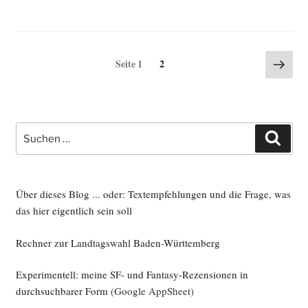
Seitennummerierung
Näch
Seite
Seite
1
2
Seite
der
Beiträge
Suche
Such
nach:
Über dieses Blog ... oder: Textempfehlungen und die Frage, was
das hier eigentlich sein soll
Rechner zur Landtagswahl Baden-Württemberg
Experimentell: meine SF- und Fantasy-Rezensionen in
durchsuchbarer Form
(Google AppSheet)