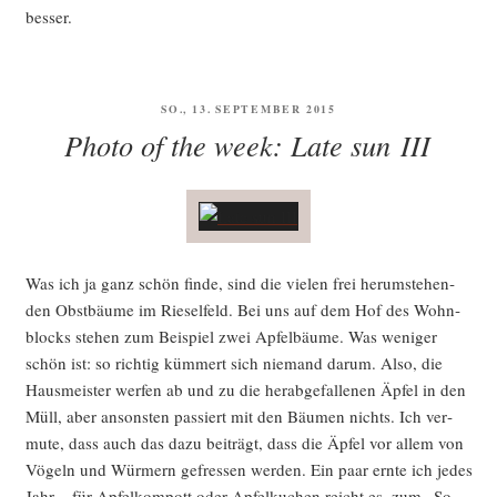
besser.
VERÖFFENTLICHT
SO., 13. SEPTEMBER 2015
AM
Photo of the week: Late sun III
Was ich ja ganz schön fin­de, sind die vie­len frei her­um­ste­hen­
den Obst­bäu­me im Rie­sel­feld. Bei uns auf dem Hof des Wohn­
blocks ste­hen zum Bei­spiel zwei Apfel­bäu­me. Was weni­ger
schön ist: so rich­tig küm­mert sich nie­mand dar­um. Also, die
Haus­meis­ter wer­fen ab und zu die her­ab­ge­fal­le­nen Äpfel in den
Müll, aber ansons­ten pas­siert mit den Bäu­men nichts. Ich ver­
mu­te, dass auch das dazu bei­trägt, dass die Äpfel vor allem von
Vögeln und Wür­mern gefres­sen wer­den. Ein paar ern­te ich jedes
Jahr – für Apfel­kom­pott oder Apfel­ku­chen reicht es, zum „So-