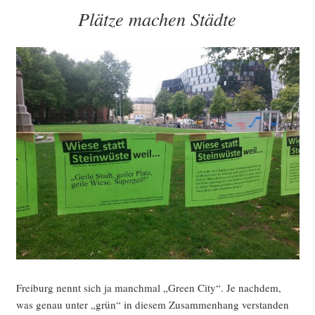
AM
Plätze machen Städte
Frei­burg nennt sich ja manch­mal „Green City“. Je nach­dem,
was genau unter „grün“ in die­sem Zusam­men­hang ver­stan­den