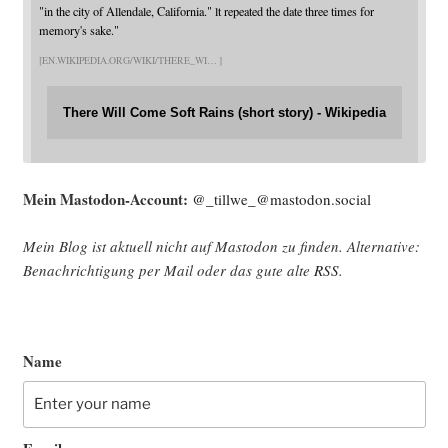
"in the city of Allendale, California." lt repeated the date three times for
memory's sake."
EN.WIKIPEDIA.ORG/WIKI/THERE_WI
There Will Come Soft Rains (short story) - Wikipedia
Mein Mast­o­don-Account:
@_tillwe_@mastodon.social
Mein Blog ist aktu­ell nicht auf Mast­o­don zu fin­den. Alter­na­ti­ve:
Benach­rich­ti­gung per Mail oder das gute alte
RSS
.
Name