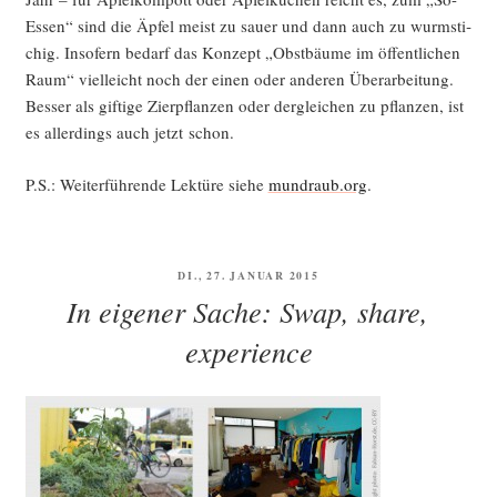
Essen“ sind die Äpfel meist zu sau­er und dann auch zu wurm­sti­
chig. Inso­fern bedarf das Kon­zept „Obst­bäu­me im öffent­li­chen
Raum“ viel­leicht noch der einen oder ande­ren Über­ar­bei­tung.
Bes­ser als gif­ti­ge Zier­pflan­zen oder der­glei­chen zu pflan­zen, ist
es aller­dings auch jetzt schon.
P.S.: Wei­ter­füh­ren­de Lek­tü­re sie­he
mundraub.org
.
VERÖFFENTLICHT
DI., 27. JANUAR 2015
AM
In eigener Sache: Swap, share,
experience