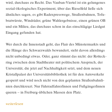
wird, durch­aus zu Recht. Das Vau­ban-Vier­tel ist ein gelun­ge­nes
sozi­al-öko­lo­gi­sches Expe­ri­ment, über das Rie­sel­feld lie­ße sich
ähn­li­ches sagen, es gibt Rad­ex­press­we­ge, Stra­ßen­bah­nen, Tofu­
brat­würs­te, Wind­rä­der, grü­ne Wahl­er­geb­nis­se, einen grü­nen OB
und ein Milieu, das durch­aus schon in das ein­schlä­gi­ge Lied­gut
Ein­gang gefun­den hat.
Wer durch die Innen­stadt geht, das Flair des Müns­ter­markts und
die Hän­ge des Schwarz­walds bewun­dert, sieht davon aller­dings
nicht unbe­dingt etwas. Oder, ganz stimmt das nicht: der Rott­eck­
ring zwi­schen dem Stadt­thea­ter mit poli­ti­schem Anspruch, der
Uni­ver­si­tät, die jetzt auf Nach­hal­tig­keit setzt, und dem neu­en
Kris­tall­pa­last der Uni­ver­si­täts­bi­blio­thek ist für den Auto­ver­kehr
gesperrt und wird noch nicht von den geplan­ten Stra­ßen­bahn­li­
ni­en durch­kreuzt. Nur Fahr­rad­fah­re­rIn­nen und Fuß­gän­ge­rIn­nen
que­ren – in Frei­burg-übli­chen Mas­sen den Platz.
„Plät­
weiterlesen
ze