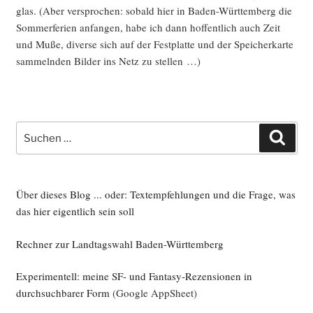
glas. (Aber ver­spro­chen: sobald hier in Baden-Würt­tem­berg die
Som­mer­fe­ri­en anfan­gen, habe ich dann hof­fent­lich auch Zeit
und Muße, diver­se sich auf der Fest­plat­te und der Spei­cher­kar­te
sam­meln­den Bil­der ins Netz zu stellen …)
Suche
Such
nach:
Über dieses Blog ... oder: Textempfehlungen und die Frage, was
das hier eigentlich sein soll
Rechner zur Landtagswahl Baden-Württemberg
Experimentell: meine SF- und Fantasy-Rezensionen in
durchsuchbarer Form
(Google AppSheet)