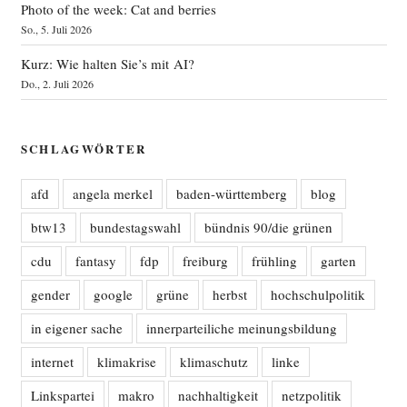
Photo of the week: Cat and berries
So., 5. Juli 2026
Kurz: Wie halten Sie’s mit AI?
Do., 2. Juli 2026
SCHLAGWÖRTER
afd
angela merkel
baden-württemberg
blog
btw13
bundestagswahl
bündnis 90/die grünen
cdu
fantasy
fdp
freiburg
frühling
garten
gender
google
grüne
herbst
hochschulpolitik
in eigener sache
innerparteiliche meinungsbildung
internet
klimakrise
klimaschutz
linke
Linkspartei
makro
nachhaltigkeit
netzpolitik