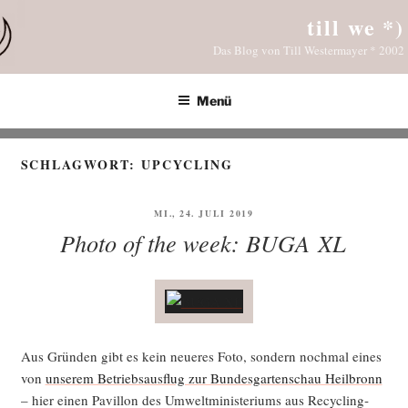
Zum
till we *)
Inhalt
Das Blog von Till Westermayer * 2002
springen
Menü
SCHLAGWORT:
UPCYCLING
VERÖFFENTLICHT
MI., 24. JULI 2019
AM
Photo of the week: BUGA XL
Aus Grün­den gibt es kein neue­res Foto, son­dern noch­mal eines
von
unse­rem Betriebs­aus­flug zur Bun­des­gar­ten­schau Heil­bronn
– hier einen Pavil­lon des Umwelt­mi­nis­te­ri­ums aus Recy­cling­