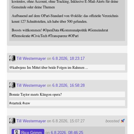
kostenlos, ohne Account, ohne Tracking, Inklusive E-Mail-Alerts für deine
Gemeinde oder deine Themen
Aufbauend auf dem OParl-Standard von
@
okfde
: das offizielle Verzeichnis
kennt 127 Schnittstellen, ich habe über 500 gefunden.
Boosts willkommen!
#
OpenData
#
Kommunalpolitik
#
Gemeinderat
#
Demokratie
#
CivicTech
#
Transparenz
#
OParl
Till Westermayer
on
6.8.2026, 18:23:17
@
kaibojens
Im Mittel über beide Folgen im Rahmen ...
Till Westermayer
on
6.8.2026, 16:58:28
Bonnie Taylor meets Klingon opera?
#
startrek
#
snw
Till Westermayer
on 6.8.2026, 15:07:27
boosted
Rico Grimm
on
6.8.2026, 08:46:25