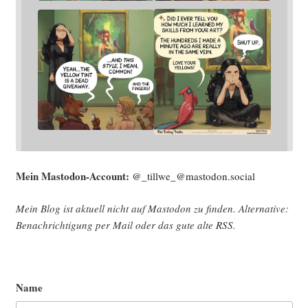
Mein Mast­o­don-Account:
@_tillwe_@mastodon.social
Mein Blog ist aktu­ell nicht auf Mast­o­don zu fin­den. Alter­na­ti­ve:
Benach­rich­ti­gung per Mail oder das gute alte
RSS
.
Name