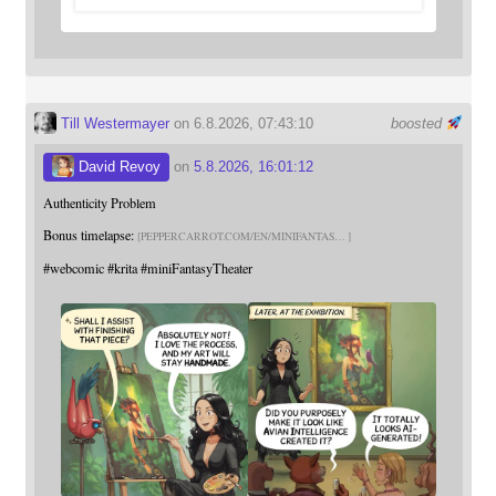
Till Westermayer
on 6.8.2026, 07:43:10
boosted
David Revoy
on
5.8.2026, 16:01:12
Authenticity Problem
Bonus timelapse:
PEPPERCARROT.COM/EN/MINIFANTAS
#
webcomic
#
krita
#
miniFantasyTheater