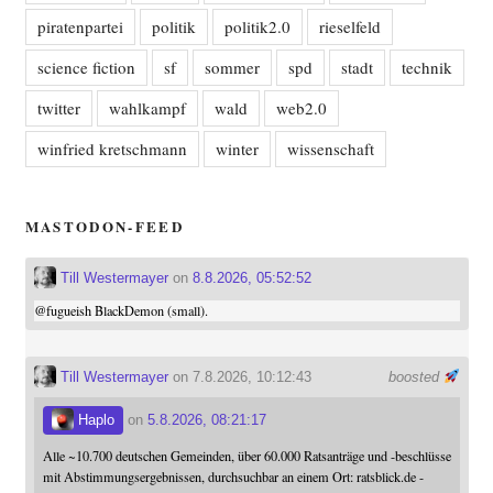
piratenpartei
politik
politik2.0
rieselfeld
science fiction
sf
sommer
spd
stadt
technik
twitter
wahlkampf
wald
web2.0
winfried kretschmann
winter
wissenschaft
MASTODON-FEED
Till Westermayer
on
8.8.2026, 05:52:52
@
fugueish
BlackDemon (small).
Till Westermayer
on 7.8.2026, 10:12:43
boosted
Haplo
on
5.8.2026, 08:21:17
Alle ~10.700 deutschen Gemeinden, über 60.000 Ratsanträge und -beschlüsse
mit Abstimmungsergebnissen, durchsuchbar an einem Ort: ratsblick.de -