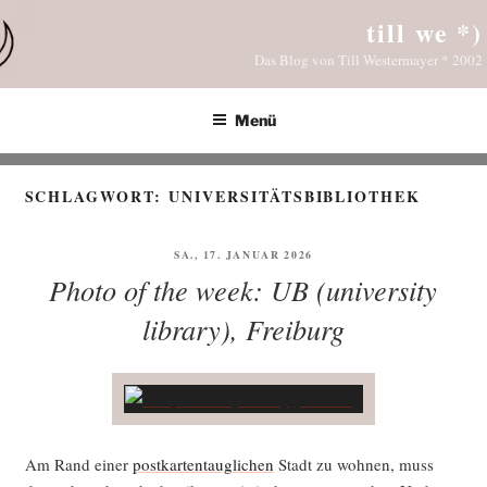
Zum
till we *)
Inhalt
Das Blog von Till Westermayer * 2002
springen
Menü
SCHLAGWORT:
UNIVERSITÄTSBIBLIOTHEK
VERÖFFENTLICHT
SA., 17. JANUAR 2026
AM
Photo of the week: UB (university
library), Freiburg
Am Rand einer
post­kar­ten­taug­li­chen
Stadt zu woh­nen, muss