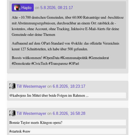
Haplo
on
5.8.2026, 08:21:17
Alle ~10.700 deutschen Gemeinden, über 60.000 Ratsanträge und -beschlüsse
mit Abstimmungsergebnissen, durchsuchbar an einem Ort: ratsblick.de -
kostenlos, ohne Account, ohne Tracking, Inklusive E-Mail-Alerts für deine
Gemeinde oder deine Themen
Aufbauend auf dem OParl-Standard von
@
okfde
: das offizielle Verzeichnis
kennt 127 Schnittstellen, ich habe über 500 gefunden.
Boosts willkommen!
#
OpenData
#
Kommunalpolitik
#
Gemeinderat
#
Demokratie
#
CivicTech
#
Transparenz
#
OParl
Till Westermayer
on
6.8.2026, 18:23:17
@
kaibojens
Im Mittel über beide Folgen im Rahmen ...
Till Westermayer
on
6.8.2026, 16:58:28
Bonnie Taylor meets Klingon opera?
#
startrek
#
snw