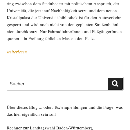
ring zwi­schen dem Stadt­thea­ter mit poli­ti­schem Anspruch, der
Uni­ver­si­tät, die jetzt auf Nach­hal­tig­keit setzt, und dem neu­en
Kris­tall­pa­last der Uni­ver­si­täts­bi­blio­thek ist für den Auto­ver­kehr
gesperrt und wird noch nicht von den geplan­ten Stra­ßen­bahn­li­
ni­en durch­kreuzt. Nur Fahr­rad­fah­re­rIn­nen und Fuß­gän­ge­rIn­nen
que­ren – in Frei­burg-übli­chen Mas­sen den Platz.
„Plät­
weiterlesen
ze
machen
Städ­
te“
Suche
Such
nach:
Über dieses Blog ... oder: Textempfehlungen und die Frage, was
das hier eigentlich sein soll
Rechner zur Landtagswahl Baden-Württemberg