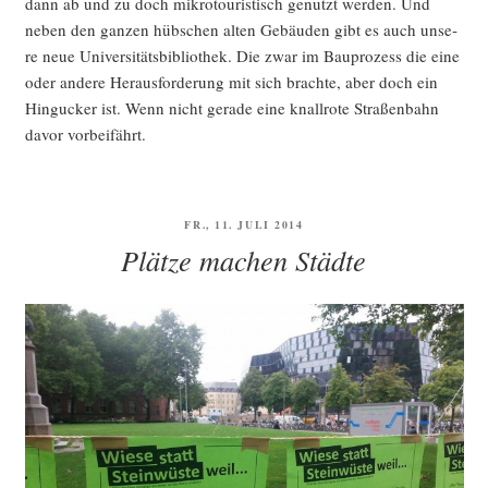
dann ab und zu doch mikro­tou­ris­tisch genutzt wer­den. Und
neben den gan­zen hüb­schen alten Gebäu­den gibt es auch unse­
re neue Uni­ver­si­täts­bi­blio­thek. Die zwar im Bau­pro­zess die eine
oder ande­re Her­aus­for­de­rung mit sich brach­te, aber doch ein
Hin­gu­cker ist. Wenn nicht gera­de eine knall­ro­te Stra­ßen­bahn
davor vorbeifährt.
VERÖFFENTLICHT
FR., 11. JULI 2014
AM
Plätze machen Städte