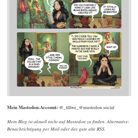
Mein Mast­o­don-Account:
@_tillwe_@mastodon.social
Mein Blog ist aktu­ell nicht auf Mast­o­don zu fin­den. Alter­na­ti­ve:
Benach­rich­ti­gung per Mail oder das gute alte
RSS
.