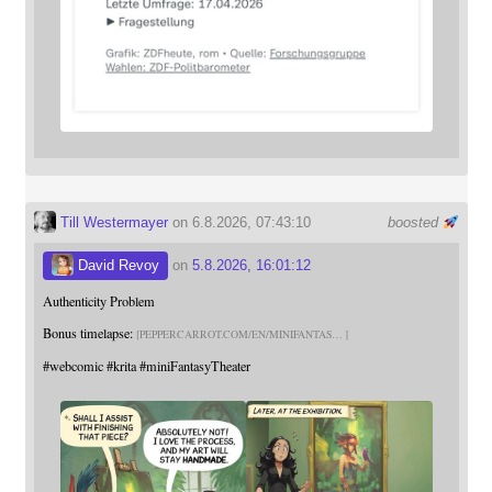
Till Westermayer
on 6.8.2026, 07:43:10
boosted
David Revoy
on
5.8.2026, 16:01:12
Authenticity Problem
Bonus timelapse:
PEPPERCARROT.COM/EN/MINIFANTAS
#
webcomic
#
krita
#
miniFantasyTheater