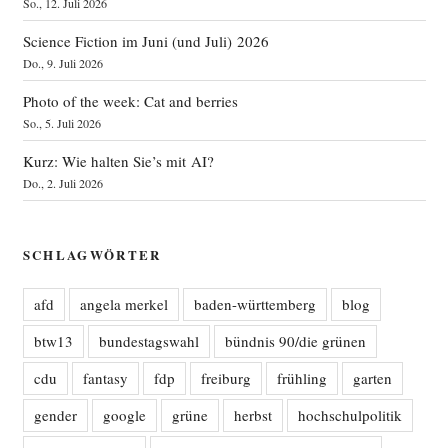
So., 12. Juli 2026
Science Fiction im Juni (und Juli) 2026
Do., 9. Juli 2026
Photo of the week: Cat and berries
So., 5. Juli 2026
Kurz: Wie halten Sie’s mit AI?
Do., 2. Juli 2026
SCHLAGWÖRTER
afd
angela merkel
baden-württemberg
blog
btw13
bundestagswahl
bündnis 90/die grünen
cdu
fantasy
fdp
freiburg
frühling
garten
gender
google
grüne
herbst
hochschulpolitik