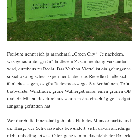
Frei­burg nennt sich ja manch­mal „Green City“. Je nach­dem,
was genau unter „grün“ in die­sem Zusam­men­hang ver­stan­den
wird, durch­aus zu Recht. Das Vau­ban-Vier­tel ist ein gelun­ge­nes
sozi­al-öko­lo­gi­sches Expe­ri­ment, über das Rie­sel­feld lie­ße sich
ähn­li­ches sagen, es gibt Rad­ex­press­we­ge, Stra­ßen­bah­nen, Tofu­
brat­würs­te, Wind­rä­der, grü­ne Wahl­er­geb­nis­se, einen grü­nen OB
und ein Milieu, das durch­aus schon in das ein­schlä­gi­ge Lied­gut
Ein­gang gefun­den hat.
Wer durch die Innen­stadt geht, das Flair des Müns­ter­markts und
die Hän­ge des Schwarz­walds bewun­dert, sieht davon aller­dings
nicht unbe­dingt etwas. Oder, ganz stimmt das nicht: der Rott­eck­