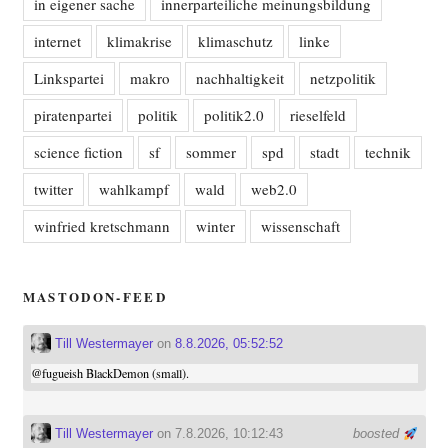
in eigener sache
innerparteiliche meinungsbildung
internet
klimakrise
klimaschutz
linke
Linkspartei
makro
nachhaltigkeit
netzpolitik
piratenpartei
politik
politik2.0
rieselfeld
science fiction
sf
sommer
spd
stadt
technik
twitter
wahlkampf
wald
web2.0
winfried kretschmann
winter
wissenschaft
MASTODON-FEED
Till Westermayer
on
8.8.2026, 05:52:52
@
fugueish
BlackDemon (small).
Till Westermayer
on 7.8.2026, 10:12:43
boosted