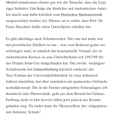
Modell (min­des­tens eben­so gut wie die Tat­sa­che, dass die Leip­
zi­ger Initia­ti­ve
Uni-Solar
, die ähn­li­ches mit stu­den­ti­schen Antei­
len macht und dafür kürz­lich vom
Deut­schen Stu­den­ten­werk
aus­ge­zeich­net wor­den ist). Eben­so ist es schön, dass Prof. Dr.
Franz Dasch­ner dafür einen Umwelt­preis erhal­ten hat.
Es gibt aller­dings auch Schat­ten­sei­ten. Die eine hat mehr was
mit per­sön­li­cher Eitel­keit zu tun – was vom Rek­to­rat ger­ne ver­
schwie­gen wird, ist näm­lich der kon­zep­tu­el­le Vor­lauf, der in
stu­den­ti­schen Krei­sen (u‑as­ta-Umwelt­re­fe­rat) seit 1997/98 für
das Pro­jekt Solar-Uni statt­ge­fun­den hat. Die zwei­te, wich­ti­ge­re
Schat­ten­sei­te hat
Grü­nes­Frei­burg
kürz­lich ent­deckt: der
Neu-/Um­bau der Uni­ver­si­täts­bi­blio­thek ist zwar ästhe­tisch
äußerst umstrit­ten, hat aber zumin­dest ein span­nen­des Gebäu­de­
tech­nik­kon­zept. Die in die Fens­ter inte­grier­ten Solar­an­la­gen (ob
ther­misch oder Pho­to­vol­ta­ik, geht aus dem Bericht bei Grü­nes­
Frei­burg nicht so klar her­vor) fal­len jetzt jedoch aus Kos­ten­
grün­den weg. Da endet dann die Öko­ex­zel­lenz der viel­ge­prie­se­
nen Solar­uni. Schade!