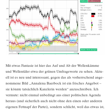
Mit etwas Fan­ta­sie ist hier das Auf und Ab der Wel­len­käm­me
und Wel­len­tä­ler etwa der grü­nen Umfra­ge­wer­te zu sehen. Aktu­
ell ist es neu und inter­es­sant, gegen das als vor­herr­schend ange­
nom­me­ne Bild „Anna­le­na Baer­bock ist ein fri­sches Ange­bot –
sie könn­te tat­säch­lich Kanz­le­rin wer­den“ anzu­schrei­ben. Ich
ver­mu­te: nicht ein­mal unbe­dingt aus einer poli­ti­schen Agen­da
her­aus (und sicher­lich auch nicht ohne den einen oder ande­ren
eige­nen Fett­napf der Par­tei), son­dern schlicht, weil das etwas ist,