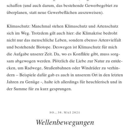
schaf­fen (und auch dar­um, das bestehen­de Gewer­be­ge­biet zu
über­pla­nen, statt neue Gewer­be­flä­chen auszuweisen).
Kli­ma­schutz: Manch­mal ste­hen Kli­ma­schutz und Arten­schutz
sich im Weg. Trotz­dem gilt auch hier: die Kli­ma­kri­se bedroht
nicht nur das mensch­li­che Leben, son­dern eben­so Arten­viel­falt
und bestehen­de Bio­to­pe. Des­we­gen ist Kli­ma­schutz für mich
die Auf­ga­be unse­rer Zeit. Da, wo es Kon­flik­te gibt, muss sorg­
sam abge­wo­gen wer­den. Plötz­lich die Lie­be zur Natur zu ent­de­
cken, um Rad­we­ge, Stra­ßen­bah­nen oder Wind­rä­der zu ver­hin­
dern – Bei­spie­le dafür gab es auch in unse­rem Ort in den letz­ten
Jah­ren zu Genü­ge -, hal­te ich aller­dings für heuch­le­risch und in
der Sum­me für zu kurz gesprungen.
VERÖFFENTLICHT
SO., 30. MAI 2021
AM
Wellenbewegungen