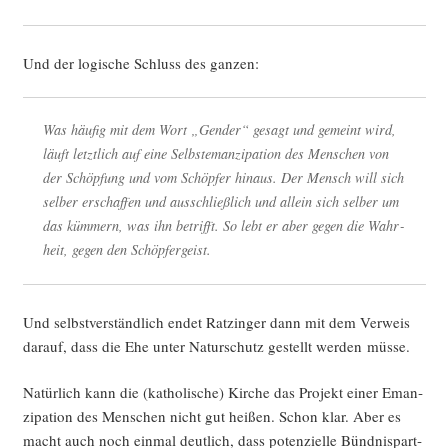
Und der logi­sche Schluss des ganzen:
Was häu­fig mit dem Wort „Gen­der“ gesagt und gemeint wird,
läuft letzt­lich auf eine Selbst­eman­zi­pa­ti­on des Men­schen von
der Schöp­fung und vom Schöp­fer hin­aus. Der Mensch will sich
sel­ber erschaf­fen und aus­schließ­lich und allein sich sel­ber um
das küm­mern, was ihn betrifft. So lebt er aber gegen die Wahr­
heit, gegen den Schöpfergeist.
Und selbst­ver­ständ­lich endet Ratz­in­ger dann mit dem Ver­weis
dar­auf, dass die Ehe unter Natur­schutz gestellt wer­den müsse.
Natür­lich kann die (katho­li­sche) Kir­che das Pro­jekt einer Eman­
zi­pa­ti­on des Men­schen nicht gut hei­ßen. Schon klar. Aber es
macht auch noch ein­mal deut­lich, dass poten­zi­el­le Bünd­nis­part­