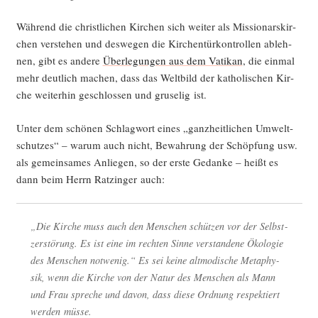
Wäh­rend die christ­li­chen Kir­chen sich wei­ter als Mis­sio­nars­kir­
chen ver­ste­hen und des­we­gen die Kir­chen­tür­kon­trol­len ableh­
nen, gibt es ande­re
Über­le­gun­gen aus dem Vati­kan
, die ein­mal
mehr deut­lich machen, dass das Welt­bild der katho­li­schen Kir­
che wei­ter­hin geschlos­sen und gru­se­lig ist.
Unter dem schö­nen Schlag­wort eines „ganz­heit­li­chen Umwelt­
schut­zes“ – war­um auch nicht, Bewah­rung der Schöp­fung usw.
als gemein­sa­mes Anlie­gen, so der ers­te Gedan­ke – heißt es
dann beim Herrn Ratz­in­ger auch:
„Die Kir­che muss auch den Men­schen schüt­zen vor der Selbst­
zer­stö­rung. Es ist eine im rech­ten Sin­ne ver­stan­de­ne Öko­lo­gie
des Men­schen not­we­nig.“ Es sei kei­ne alt­mo­di­sche Meta­phy­
sik, wenn die Kir­che von der Natur des Men­schen als Mann
und Frau spre­che und davon, dass die­se Ord­nung respek­tiert
wer­den müsse.