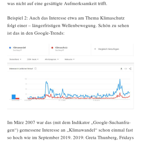
was nicht auf eine gesät­tig­te Auf­merk­sam­keit trifft.
Bei­spiel 2: Auch das Inter­es­se etwa am The­ma Kli­ma­schutz
folgt einer – län­ger­fris­ti­gen Wel­len­be­we­gung. Schön zu sehen
ist das in den Google-Trends:
Im März 2007 war das (mit dem Indi­ka­tor „Goog­le-Such­an­fra­
gen“) gemes­se­ne Inter­es­se an „Kli­ma­wan­del“ schon ein­mal fast
so hoch wie im Sep­tem­ber 2019. 2019: Gre­ta Thun­berg, Fri­days