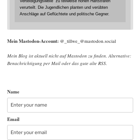
Verteidigungswelle“ zu teilweise hohen Haftstrafen
verurteilt. Die Jugendlichen planten und verübten
Anschläge auf Geflüchtete und politische Gegner.
Mein Mast­o­don-Account:
@_tillwe_@mastodon.social
Mein Blog ist aktu­ell nicht auf Mast­o­don zu fin­den. Alter­na­ti­ve:
Benach­rich­ti­gung per Mail oder das gute alte
RSS
.
Name
Email