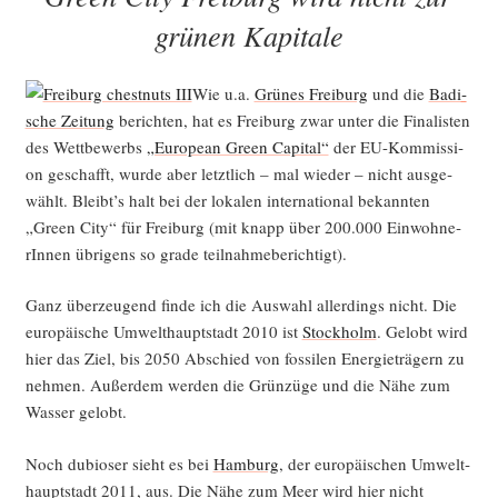
grünen Kapitale
Wie u.a.
Grü­nes Frei­burg
und die
Badi­
sche Zei­tung
berich­ten, hat es Frei­burg zwar unter die Fina­lis­ten
des Wett­be­werbs
„Euro­pean Green Capi­tal“
der EU-Kom­mis­si­
on geschafft, wur­de aber letzt­lich – mal wie­der – nicht aus­ge­
wählt. Bleibt’s halt bei der loka­len inter­na­tio­nal bekann­ten
„Green City“ für Frei­burg (mit knapp über 200.000 Ein­woh­ne­
rIn­nen übri­gens so gra­de teilnahmeberichtigt).
Ganz über­zeu­gend fin­de ich die Aus­wahl aller­dings nicht. Die
euro­päi­sche Umwelt­haupt­stadt 2010 ist
Stock­holm
. Gelobt wird
hier das Ziel, bis 2050 Abschied von fos­si­len Ener­gie­trä­gern zu
neh­men. Außer­dem wer­den die Grün­zü­ge und die Nähe zum
Was­ser gelobt.
Noch dubio­ser sieht es bei
Ham­burg
, der euro­päi­schen Umwelt­
haupt­stadt 2011, aus. Die Nähe zum Meer wird hier nicht