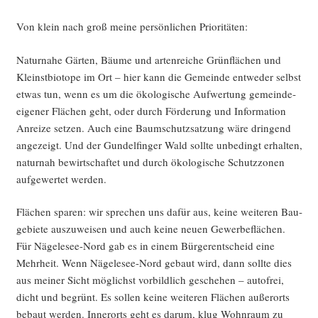
Von klein nach groß mei­ne per­sön­li­chen Prioritäten:
Natur­na­he Gär­ten, Bäu­me und arten­rei­che Grün­flä­chen und
Kleinst­bio­to­pe im Ort – hier kann die Gemein­de ent­we­der selbst
etwas tun, wenn es um die öko­lo­gi­sche Auf­wer­tung gemein­de­
ei­ge­ner Flä­chen geht, oder durch För­de­rung und Infor­ma­ti­on
Anrei­ze set­zen. Auch eine Baum­schutz­sat­zung wäre drin­gend
ange­zeigt. Und der Gun­del­fin­ger Wald soll­te unbe­dingt erhal­ten,
natur­nah bewirt­schaf­tet und durch öko­lo­gi­sche Schutz­zo­nen
auf­ge­wer­tet werden.
Flä­chen spa­ren: wir spre­chen uns dafür aus, kei­ne wei­te­ren Bau­
ge­bie­te aus­zu­wei­sen und auch kei­ne neu­en Gewer­be­flä­chen.
Für Näge­le­see-Nord gab es in einem Bür­ger­ent­scheid eine
Mehr­heit. Wenn Näge­le­see-Nord gebaut wird, dann soll­te dies
aus mei­ner Sicht mög­lichst vor­bild­lich gesche­hen – auto­frei,
dicht und begrünt. Es sol­len kei­ne wei­te­ren Flä­chen außer­orts
bebaut wer­den. Inner­orts geht es dar­um, klug Wohn­raum zu