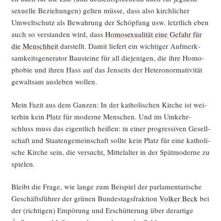
sexu­el­le Bezie­hun­gen) gel­ten müs­se, dass also kirch­li­cher
Umwelt­schutz als Bewah­rung der Schöp­fung usw. letzt­lich eben
auch so ver­stan­den wird, dass
Homo­se­xua­li­tät eine Gefahr für
die Mensch­heit
dar­stellt. Damit lie­fert ein wich­ti­ger Auf­merk­
sam­keits­ge­ne­ra­tor Bau­stei­ne für all die­je­ni­gen, die ihre Homo­
pho­bie und ihren Hass auf das Jen­seits der Hete­ro­nor­ma­ti­vi­tät
gewalt­sam aus­le­ben wollen.
Mein Fazit aus dem Gan­zen: In der katho­li­schen Kir­che ist wei­
ter­hin kein Platz für moder­ne Men­schen. Und im Umkehr­
schluss muss das eigent­lich hei­ßen: in einer pro­gres­si­ven Gesell­
schaft und Staa­ten­ge­mein­schaft soll­te kein Platz für eine katho­li­
sche Kir­che sein, die ver­sucht, Mit­tel­al­ter in der Spät­mo­der­ne zu
spielen.
Bleibt die Fra­ge, wie lan­ge zum Bei­spiel der par­la­men­ta­ri­sche
Geschäfts­füh­rer der grü­nen Bun­des­tags­frak­ti­on
Vol­ker Beck
bei
der (rich­ti­gen) Empö­rung und Erschüt­te­rung über der­ar­ti­ge