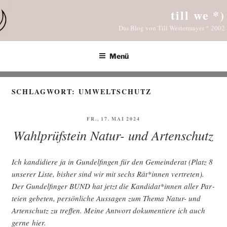
Zum
till we *)
Inhalt
Das Blog von Till Westermayer * 2002
springen
Menü
SCHLAGWORT:
UMWELTSCHUTZ
VERÖFFENTLICHT
FR., 17. MAI 2024
AM
Wahlprüfstein Natur- und Artenschutz
Ich kan­di­die­re ja in Gun­del­fin­gen für den Gemein­de­rat (Platz 8
unse­rer Lis­te, bis­her sind wir mit sechs Rät*innen ver­tre­ten).
Der Gun­del­fin­ger BUND hat jetzt die Kandidat*innen aller Par­
tei­en gebe­ten, per­sön­li­che Aus­sa­gen zum The­ma Natur- und
Arten­schutz zu tref­fen. Mei­ne Ant­wort doku­men­tie­re ich auch
ger­ne hier.