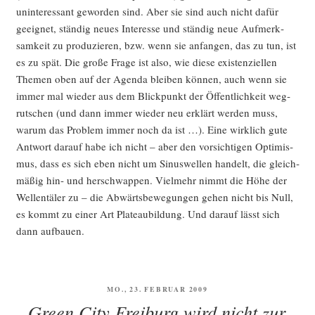
unin­ter­es­sant gewor­den sind. Aber sie sind auch nicht dafür
geeig­net, stän­dig neu­es Inter­es­se und stän­dig neue Auf­merk­
sam­keit zu pro­du­zie­ren, bzw. wenn sie anfan­gen, das zu tun, ist
es zu spät. Die gro­ße Fra­ge ist also, wie die­se exis­ten­zi­el­len
The­men oben auf der Agen­da blei­ben kön­nen, auch wenn sie
immer mal wie­der aus dem Blick­punkt der Öffent­lich­keit weg­
rut­schen (und dann immer wie­der neu erklärt wer­den muss,
war­um das Pro­blem immer noch da ist …). Eine wirk­lich gute
Ant­wort dar­auf habe ich nicht – aber den vor­sich­ti­gen Opti­mis­
mus, dass es sich eben nicht um Sinus­wel­len han­delt, die gleich­
mä­ßig hin- und her­schwap­pen. Viel­mehr nimmt die Höhe der
Wel­len­tä­ler zu – die Abwärts­be­we­gun­gen gehen nicht bis Null,
es kommt zu einer Art Pla­teau­bil­dung. Und dar­auf lässt sich
dann aufbauen.
VERÖFFENTLICHT
MO., 23. FEBRUAR 2009
AM
Green City Freiburg wird nicht zur