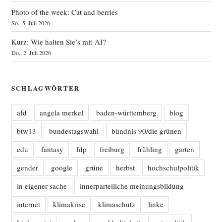
Photo of the week: Cat and berries
So., 5. Juli 2026
Kurz: Wie halten Sie’s mit AI?
Do., 2. Juli 2026
SCHLAGWÖRTER
afd
angela merkel
baden-württemberg
blog
btw13
bundestagswahl
bündnis 90/die grünen
cdu
fantasy
fdp
freiburg
frühling
garten
gender
google
grüne
herbst
hochschulpolitik
in eigener sache
innerparteiliche meinungsbildung
internet
klimakrise
klimaschutz
linke