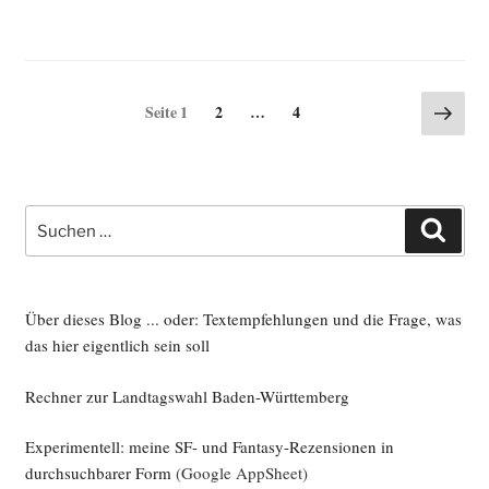
Seitennummerierung
Näch
Seite
Seite
Seite
1
2
…
4
Seite
der
Beiträge
Suche
Such
nach:
Über dieses Blog ... oder: Textempfehlungen und die Frage, was
das hier eigentlich sein soll
Rechner zur Landtagswahl Baden-Württemberg
Experimentell: meine SF- und Fantasy-Rezensionen in
durchsuchbarer Form
(Google AppSheet)