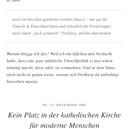
noch ein biss­chen gear­bei­tet wer­den [muss] – nur gut für
Umwelt & Ein­woh­ne­rIn­nen und erfreu­lich für For­de­run­gen
nach einem „noch grü­ne­ren“ Frei­burg, möch­te man meinen
War­um blog­ge ich das? Weil ich ein biß­chen den Ver­dacht
habe, dass eine gute städ­ti­sche Umwelt­po­li­tik es fast schon
unnö­tig macht, die­se aktiv zu ver­mark­ten. Und in dem Sin­ne
auch nicht so genau weiss, war­um sich Frei­burg da unbe­dingt
bewer­ben musste.
VERÖFFENTLICHT
DI., 23. DEZEMBER 2008
AM
Kein Platz in der katholischen Kirche
für moderne Menschen