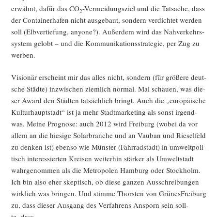
erwähnt, dafür das CO
-Ver­mei­dungs­ziel und die Tat­sa­che, dass
2
der Con­tai­ner­ha­fen nicht aus­ge­baut, son­dern ver­dich­tet wer­den
soll (Elb­ver­tie­fung, anyo­ne?). Außer­dem wird das Nah­ver­kehrs­
sys­tem gelobt – und die Kom­mu­ni­ka­ti­ons­stra­te­gie, per Zug zu
werben.
Visio­när erscheint mir das alles nicht, son­dern (für grö­ße­re deut­
sche Städ­te) inzwi­schen ziem­lich nor­mal. Mal schau­en, was die­
ser Award den Städ­ten tat­säch­lich bringt. Auch die „euro­päi­sche
Kul­tur­haupt­stadt“ ist ja mehr Stadt­mar­ke­ting als sonst irgend­
was. Mei­ne Pro­gno­se: auch 2012 wird Frei­burg (wobei da vor
allem an die hie­si­ge Solar­bran­che und an Vau­ban und Rie­sel­feld
zu den­ken ist) eben­so wie Müns­ter (Fahr­rad­stadt) in umwelt­po­li­
tisch inter­es­sier­ten Krei­sen wei­ter­hin stär­ker als Umwelt­stadt
wahr­ge­nom­men als die Metro­po­len Ham­burg oder Stock­holm.
Ich bin also eher skep­tisch, ob die­se gan­zen Aus­schrei­bun­gen
wirk­lich was brin­gen. Und stim­me Thors­ten von Grü­nes­Frei­burg
zu, dass die­ser Aus­gang des Ver­fah­rens Ansporn sein soll­
te, dass