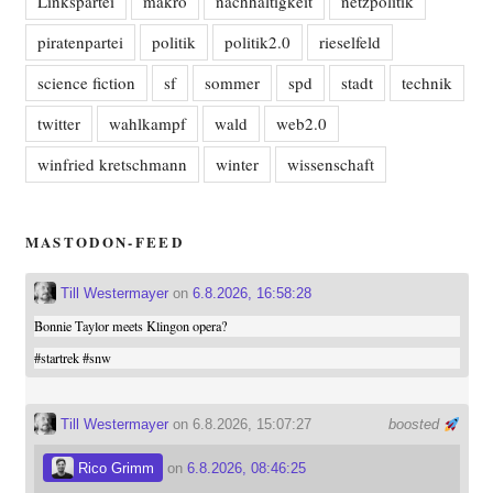
Linkspartei
makro
nachhaltigkeit
netzpolitik
piratenpartei
politik
politik2.0
rieselfeld
science fiction
sf
sommer
spd
stadt
technik
twitter
wahlkampf
wald
web2.0
winfried kretschmann
winter
wissenschaft
MASTODON-FEED
Till Westermayer
on
6.8.2026, 16:58:28
Bonnie Taylor meets Klingon opera?
#
startrek
#
snw
Till Westermayer
on 6.8.2026, 15:07:27
boosted
Rico Grimm
on
6.8.2026, 08:46:25