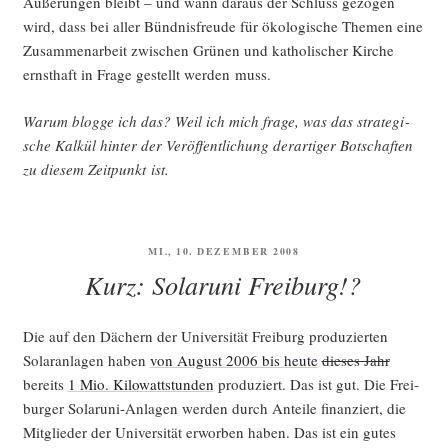
Äuße­run­gen bleibt – und wann dar­aus der Schluss gezo­gen
wird, dass bei aller Bünd­nis­freu­de für öko­lo­gi­sche The­men eine
Zusam­men­ar­beit zwi­schen Grü­nen und katho­li­scher Kir­che
ernst­haft in Fra­ge gestellt wer­den muss.
War­um blog­ge ich das? Weil ich mich fra­ge, was das stra­te­gi­
sche Kal­kül hin­ter der Ver­öf­fent­li­chung der­ar­ti­ger Bot­schaf­ten
zu die­sem Zeit­punkt ist.
VERÖFFENTLICHT
MI., 10. DEZEMBER 2008
AM
Kurz: Solaruni Freiburg!?
Die auf den Dächern der Uni­ver­si­tät Frei­burg pro­du­zier­ten
Solar­an­la­gen haben
von August 2006 bis heu­te
die­ses Jahr
bereits
1 Mio. Kilo­watt­stun­den
pro­du­ziert. Das ist gut. Die Frei­
bur­ger Solar­uni-Anla­gen wer­den durch Antei­le finan­ziert, die
Mit­glie­der der Uni­ver­si­tät erwor­ben haben. Das ist ein gutes