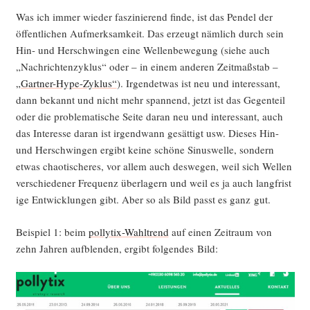
Was ich immer wie­der fas­zi­nie­rend fin­de, ist das Pen­del der
öffent­li­chen Auf­merk­sam­keit. Das erzeugt näm­lich durch sein
Hin- und Her­schwin­gen eine Wel­len­be­we­gung (sie­he auch
„Nach­rich­ten­zy­klus“ oder – in einem ande­ren Zeit­maß­stab –
„Gart­ner-Hype-Zyklus“
). Irgend­et­was ist neu und inter­es­sant,
dann bekannt und nicht mehr span­nend, jetzt ist das Gegen­teil
oder die pro­ble­ma­ti­sche Sei­te dar­an neu und inter­es­sant, auch
das Inter­es­se dar­an ist irgend­wann gesät­tigt usw. Die­ses Hin-
und Her­schwin­gen ergibt kei­ne schö­ne Sinus­wel­le, son­dern
etwas chao­ti­sche­res, vor allem auch des­we­gen, weil sich Wel­len
ver­schie­de­ner Fre­quenz über­la­gern und weil es ja auch lang­fris­t
i­ge Ent­wick­lun­gen gibt. Aber so als Bild passt es ganz gut.
Bei­spiel 1: beim
pol­ly­tix-Wahl­trend
auf einen Zeit­raum von
zehn Jah­ren auf­blen­den, ergibt fol­gen­des Bild: