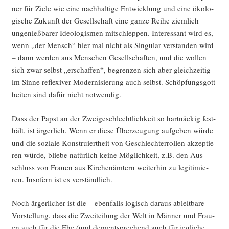
ner für Zie­le wie eine nach­hal­ti­ge Ent­wick­lung und eine öko­lo­
gi­sche Zukunft der Gesell­schaft eine gan­ze Rei­he ziem­lich
unge­nieß­ba­rer Ideo­lo­gis­men mit­schlep­pen. Inter­es­sant wird es,
wenn „der Mensch“ hier mal nicht als Sin­gu­lar ver­stan­den wird
– dann wer­den aus Men­schen Gesell­schaf­ten, und die wol­len
sich zwar selbst „erschaf­fen“, begren­zen sich aber gleich­zei­tig
im Sin­ne refle­xi­ver Moder­ni­sie­rung auch selbst. Schöp­fungs­gott­
hei­ten sind dafür nicht notwendig.
Dass der Papst an der Zwei­ge­schlecht­lich­keit so hart­nä­ckig fest­
hält, ist ärger­lich. Wenn er die­se Über­zeu­gung auf­ge­ben wür­de
und die sozia­le Kon­stru­iert­heit von Geschlech­ter­rol­len akzep­tie­
ren wür­de, blie­be natür­lich kei­ne Mög­lich­keit, z.B. den Aus­
schluss von Frau­en aus Kir­chen­äm­tern wei­ter­hin zu legi­ti­mie­
ren. Inso­fern ist es verständlich.
Noch ärger­li­cher ist die – eben­falls logisch dar­aus ableit­ba­re –
Vor­stel­lung, dass die Zwei­tei­lung der Welt in Män­ner und Frau­
en auch für die Ehe (und dem­entspre­chend auch für jeg­li­che