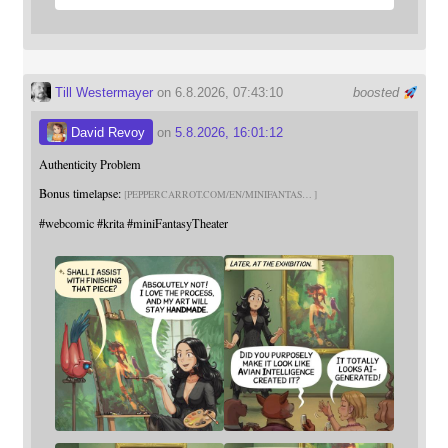
Till Westermayer
on 6.8.2026, 07:43:10
boosted
David Revoy
on
5.8.2026, 16:01:12
Authenticity Problem
Bonus timelapse:
PEPPERCARROT.COM/EN/MINIFANTAS
#
webcomic
#
krita
#
miniFantasyTheater