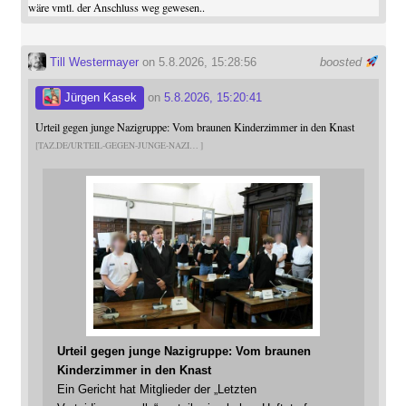
wäre vmtl. der Anschluss weg gewesen..
Till Westermayer
on 5.8.2026, 15:28:56
boosted
Jürgen Kasek
on
5.8.2026, 15:20:41
Urteil gegen junge Nazigruppe: Vom braunen Kinderzimmer in den Knast
TAZ.DE/URTEIL-GEGEN-JUNGE-NAZI
Urteil gegen junge Nazigruppe: Vom braunen
Kinderzimmer in den Knast
Ein Gericht hat Mitglieder der „Letzten