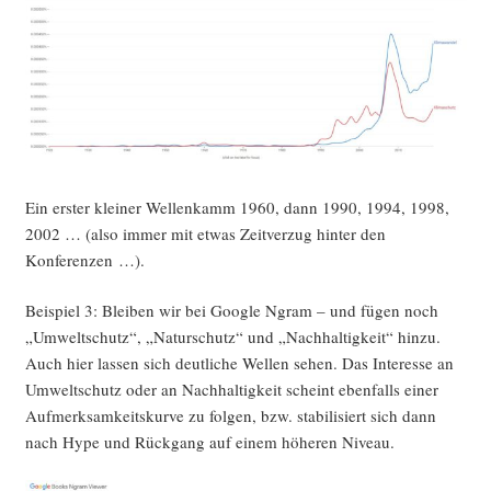
Ein ers­ter klei­ner Wel­len­kamm 1960, dann 1990, 1994, 1998,
2002 … (also immer mit etwas Zeit­ver­zug hin­ter den
Konferenzen …).
Bei­spiel 3: Blei­ben wir bei Goog­le Ngram – und fügen noch
„Umwelt­schutz“, „Natur­schutz“ und „Nach­hal­tig­keit“ hin­zu.
Auch hier las­sen sich deut­li­che Wel­len sehen. Das Inter­es­se an
Umwelt­schutz oder an Nach­hal­tig­keit scheint eben­falls einer
Auf­merk­sam­keits­kur­ve zu fol­gen, bzw. sta­bi­li­siert sich dann
nach Hype und Rück­gang auf einem höhe­ren Niveau.