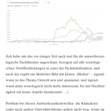
(Ich habe mir das vor eini­ger Zeit auch mal für die umwelt­so­zio­
lo­gi­sche Fach­li­te­ra­tur ange­schaut, bezo­gen auf alle sozio­lo­gi­
schen Ver­öf­fent­li­chun­gen in einer der Fach­da­ten­ban­ken, und
auch das ergibt ein ähn­li­ches Bild mit kla­ren „Moden“ – irgend­
wann ist das The­ma Umwelt neu und span­nend, und irgend­
wann dann sozio­lo­gisch nicht mehr inter­es­sant, bis mit Nach­hal­
tig­keit ein neu­er Aspekt dazukommt …).
Pro­blem bei die­sen Auf­merk­sam­keits­wel­len: die Kli­ma­kri­se
(oder auch ande­re Umwelt­pro­ble­me) gehen nicht weg, wenn sie