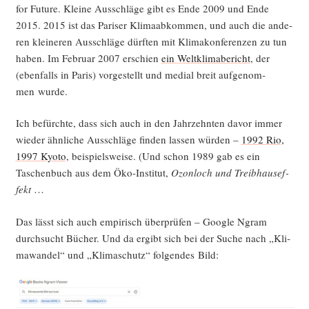
for Future. Klei­ne Aus­schlä­ge gibt es Ende 2009 und Ende
2015. 2015 ist das Pari­ser Kli­ma­ab­kom­men, und auch die ande­
ren klei­ne­ren Aus­schlä­ge dürf­ten mit Kli­ma­kon­fe­ren­zen zu tun
haben. Im Febru­ar 2007 erschien
ein Welt­kli­ma­be­richt
, der
(eben­falls in Paris) vor­ge­stellt und medi­al breit auf­ge­nom­
men wurde.
Ich befürch­te, dass sich auch in den Jahr­zehn­ten davor immer
wie­der ähn­li­che Aus­schlä­ge fin­den las­sen wür­den –
1992 Rio,
1997 Kyo­to
, bei­spiels­wei­se. (Und schon 1989 gab es ein
Taschen­buch aus dem Öko-Insti­tut,
Ozon­loch und Treib­haus­ef­
fekt
…
Das lässt sich auch empi­risch über­prü­fen – Goog­le Ngram
durch­sucht Bücher. Und da ergibt sich bei der Suche nach „Kli­
ma­wan­del“ und „Kli­ma­schutz“ fol­gen­des Bild: