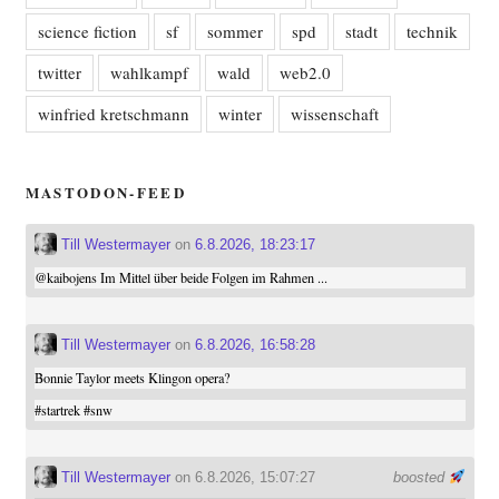
science fiction
sf
sommer
spd
stadt
technik
twitter
wahlkampf
wald
web2.0
winfried kretschmann
winter
wissenschaft
MASTODON-FEED
Till Westermayer
on
6.8.2026, 18:23:17
@
kaibojens
Im Mittel über beide Folgen im Rahmen ...
Till Westermayer
on
6.8.2026, 16:58:28
Bonnie Taylor meets Klingon opera?
#
startrek
#
snw
Till Westermayer
on 6.8.2026, 15:07:27
boosted