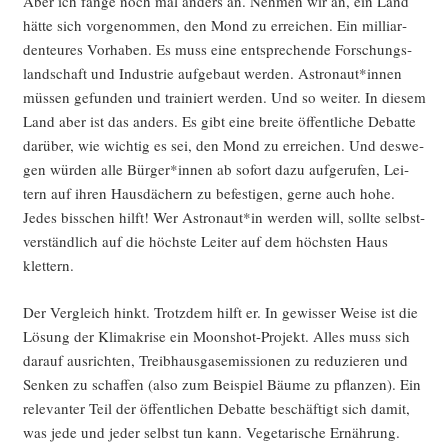
Aber ich fan­ge noch mal anders an. Neh­men wir an, ein Land
hät­te sich vor­ge­nom­men, den Mond zu errei­chen. Ein mil­li­ar­
den­teu­res Vor­ha­ben. Es muss eine ent­spre­chen­de For­schungs­
land­schaft und Indus­trie auf­ge­baut wer­den. Astronaut*innen
müs­sen gefun­den und trai­niert wer­den. Und so wei­ter. In die­sem
Land aber ist das anders. Es gibt eine brei­te öffent­li­che Debat­te
dar­über, wie wich­tig es sei, den Mond zu errei­chen. Und des­we­
gen wür­den alle Bürger*innen ab sofort dazu auf­ge­ru­fen, Lei­
tern auf ihren Haus­dä­chern zu befes­ti­gen, ger­ne auch hohe.
Jedes biss­chen hilft! Wer Astronaut*in wer­den will, soll­te selbst­
ver­ständ­lich auf die höchs­te Lei­ter auf dem höchs­ten Haus
klettern.
Der Ver­gleich hinkt. Trotz­dem hilft er. In gewis­ser Wei­se ist die
Lösung der Kli­ma­kri­se ein Moonshot-Pro­jekt. Alles muss sich
dar­auf aus­rich­ten, Treib­haus­gas­emis­sio­nen zu redu­zie­ren und
Sen­ken zu schaf­fen (also zum Bei­spiel Bäu­me zu pflan­zen). Ein
rele­van­ter Teil der öffent­li­chen Debat­te beschäf­tigt sich damit,
was jede und jeder selbst tun kann. Vege­ta­ri­sche Ernäh­rung.