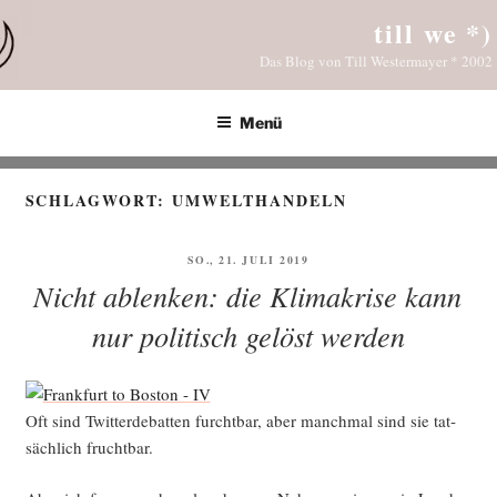
Zum
till we *)
Inhalt
Das Blog von Till Westermayer * 2002
springen
Menü
SCHLAGWORT:
UMWELTHANDELN
VERÖFFENTLICHT
SO., 21. JULI 2019
AM
Nicht ablenken: die Klimakrise kann
nur politisch gelöst werden
Oft sind Twit­ter­de­bat­ten furcht­bar, aber manch­mal sind sie tat­
säch­lich fruchtbar.