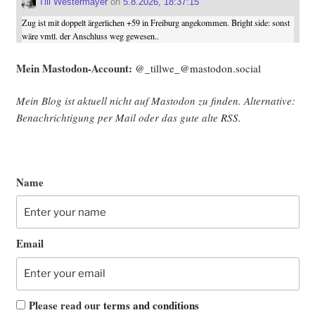
Till Westermayer
on
5.8.2026, 18:37:15
Zug ist mit doppelt ärgerlichen +59 in Freiburg angekommen. Bright side: sonst
wäre vmtl. der Anschluss weg gewesen..
Mein Mast­o­don-Account:
@_tillwe_@mastodon.social
Mein Blog ist aktu­ell nicht auf Mast­o­don zu fin­den. Alter­na­ti­ve:
Benach­rich­ti­gung per Mail oder das gute alte
RSS
.
Name
Email
Please read our
terms and conditions