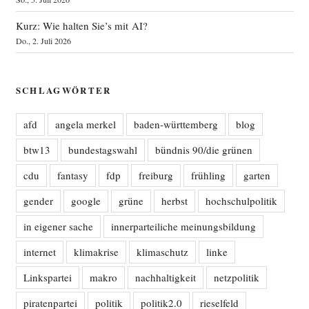
Kurz: Wie halten Sie’s mit AI?
Do., 2. Juli 2026
SCHLAGWÖRTER
afd
angela merkel
baden-württemberg
blog
btw13
bundestagswahl
bündnis 90/die grünen
cdu
fantasy
fdp
freiburg
frühling
garten
gender
google
grüne
herbst
hochschulpolitik
in eigener sache
innerparteiliche meinungsbildung
internet
klimakrise
klimaschutz
linke
Linkspartei
makro
nachhaltigkeit
netzpolitik
piratenpartei
politik
politik2.0
rieselfeld