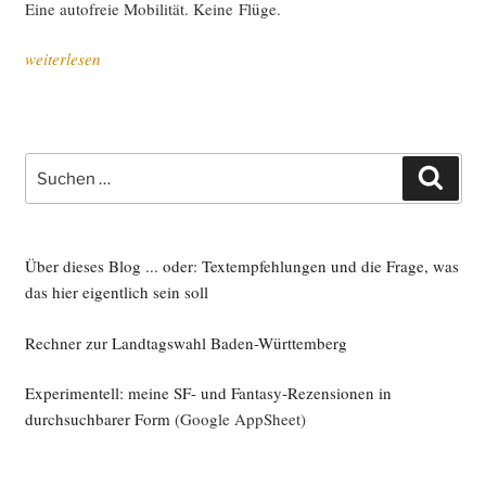
Eine auto­freie Mobi­li­tät. Kei­ne Flüge.
„Nicht
weiterlesen
ablen­
ken:
die
Kli­
Suche
Such
ma­
nach:
kri­
se
kann
Über dieses Blog ... oder: Textempfehlungen und die Frage, was
nur
das hier eigentlich sein soll
poli­
Rechner zur Landtagswahl Baden-Württemberg
tisch
gelöst
Experimentell: meine SF- und Fantasy-Rezensionen in
wer­
durchsuchbarer Form
(Google AppSheet)
den“