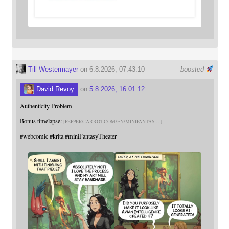
Till Westermayer
on 6.8.2026, 07:43:10
boosted
David Revoy
on
5.8.2026, 16:01:12
Authenticity Problem
Bonus timelapse:
PEPPERCARROT.COM/EN/MINIFANTAS
#
webcomic
#
krita
#
miniFantasyTheater