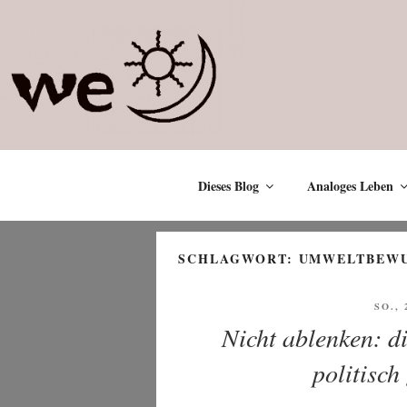
Zum
Inhalt
springen
Dieses Blog
Analoges Leben
SCHLAGWORT:
UMWELTBEWU
VERÖ
SO., 
AM
Nicht ablenken: d
politisch