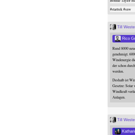
Bonnie Taylor me
#
startrek
#
snw
Till West
Rico G
Rund 8000 neue
genehmigt. 600
Windenergie die
der schon durc
werden.
Deshalb ist Win
Gesetze: Solar 
Windkraft verli
Anlagen.
Till West
Kathari