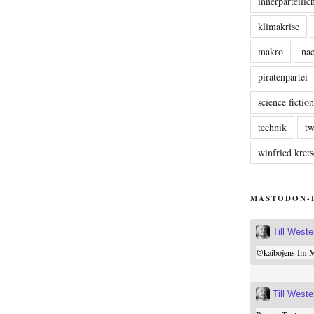
innerparteili
klimakrise
makro
nac
piratenpartei
science fictio
technik
tw
winfried kre
MASTODON-
Till West
@
kaibojens
Im Mi
Till West