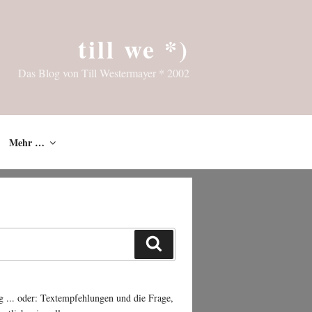
till we *)
Das Blog von Till Westermayer * 2002
Mehr …
Suchen
g ... oder: Textempfehlungen und die Frage,