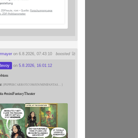
ermayer
on 6.8.2026, 07:43:10
boosted 🚀
Revoy
on
5.8.2026, 16:01:12
roblem
e:
PEPPERCARROT.COM/EN/MINIFANTAS
ita
#
miniFantasyTheater