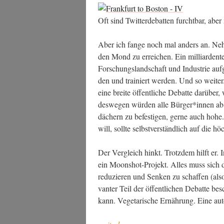
Oft sind Twit­ter­de­bat­ten furcht­bar, abe
Aber ich fan­ge noch mal anders an. Neh­
den Mond zu errei­chen. Ein mil­li­ar­den­t
For­schungs­land­schaft und Indus­trie au
den und trai­niert wer­den. Und so wei­ter
eine brei­te öffent­li­che Debat­te dar­übe
des­we­gen wür­den alle Bürger*innen ab s
dä­chern zu befes­ti­gen, ger­ne auch hoh
will, soll­te selbst­ver­ständ­lich auf die 
Der Ver­gleich hinkt. Trotz­dem hilft er. I
ein Moonshot-Pro­jekt. Alles muss sich dar
redu­zie­ren und Sen­ken zu schaf­fen (als
van­ter Teil der öffent­li­chen Debat­te be
kann. Vege­ta­ri­sche Ernäh­rung. Eine auto
„Nicht