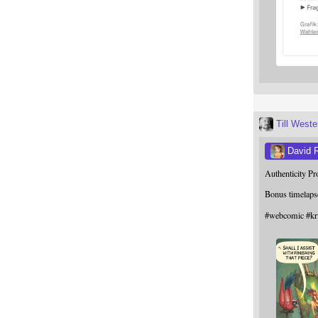
Till West
David 
Authenticity P
Bonus timelaps
#
webcomic
#
kr