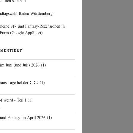
entlich sein soll
ndtagswahl Baden-Württemberg
 meine SF- und Fantasy-Rezensionen in
 Form
(Google AppSheet)
MMENTIERT
 im Juni (und Juli) 2026
(
1
)
d
haos-Tage bei der CDU
(
1
)
f weird - Teil I
(
1
)
..
 und Fantasy im April 2026
(
1
)