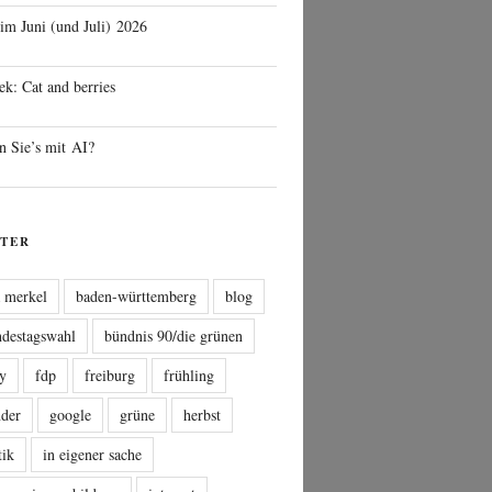
 im Juni (und Juli) 2026
ek: Cat and berries
n Sie’s mit AI?
TER
a merkel
baden-württemberg
blog
ndestagswahl
bündnis 90/die grünen
sy
fdp
freiburg
frühling
nder
google
grüne
herbst
tik
in eigener sache