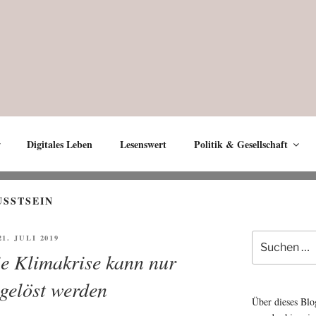
Digitales Leben
Lesenswert
Politik & Gesellschaft
SSTSEIN
Suche
FFENTLICHT
21. JULI 2019
nach:
ie Klimakrise kann nur
 gelöst werden
Über dieses Blo