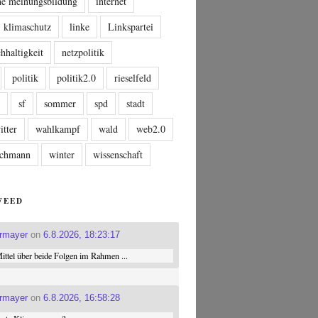
che meinungsbildung
internet
klimaschutz
linke
Linkspartei
hhaltigkeit
netzpolitik
politik
politik2.0
rieselfeld
n
sf
sommer
spd
stadt
itter
wahlkampf
wald
web2.0
tschmann
winter
wissenschaft
FEED
ermayer
on
6.8.2026, 18:23:17
ttel über beide Folgen im Rahmen ...
ermayer
on
6.8.2026, 16:58:28