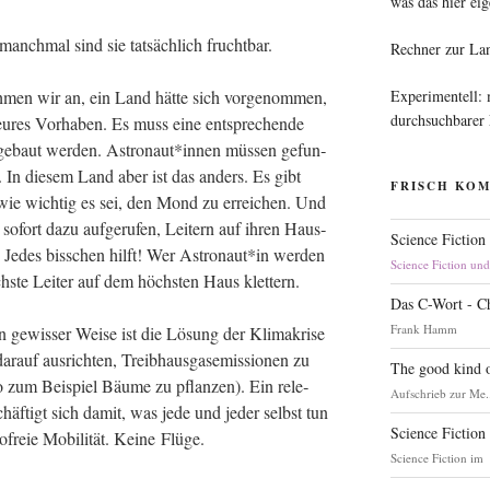
was das hier eig
r manch­mal sind sie tat­säch­lich fruchtbar.
Rechner zur La
Experimentell:
men wir an, ein Land hät­te sich vor­ge­nom­men,
durchsuchbarer
eu­res Vor­ha­ben. Es muss eine ent­spre­chen­de
f­ge­baut wer­den. Astronaut*innen müs­sen gefun­
. In die­sem Land aber ist das anders. Es gibt
FRISCH KO
r, wie wich­tig es sei, den Mond zu errei­chen. Und
ofort dazu auf­ge­ru­fen, Lei­tern auf ihren Haus­
Science Fiction
e. Jedes biss­chen hilft! Wer Astronaut*in wer­den
Science Fiction un
höchs­te Lei­ter auf dem höchs­ten Haus klettern.
Das C-Wort - C
Frank Hamm
n gewis­ser Wei­se ist die Lösung der Kli­ma­kri­se
­auf aus­rich­ten, Treib­haus­gas­emis­sio­nen zu
The good kind o
o zum Bei­spiel Bäu­me zu pflan­zen). Ein rele­
Aufschrieb zur Me.
schäf­tigt sich damit, was jede und jeder selbst tun
Science Fiction
­freie Mobi­li­tät. Kei­ne Flüge.
Science Fiction im