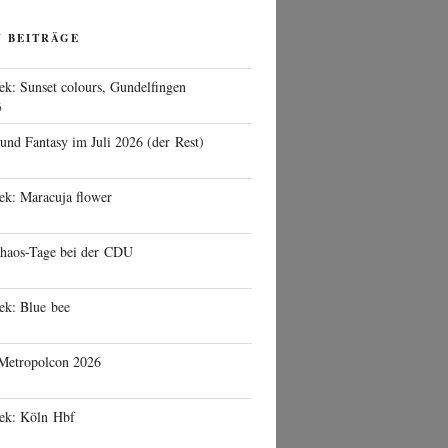
N BEITRÄGE
ek: Sunset colours, Gundelfingen
6
 und Fantasy im Juli 2026 (der Rest)
ek: Maracuja flower
haos-Tage bei der CDU
ek: Blue bee
 Metropolcon 2026
eek: Köln Hbf