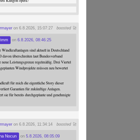
ets Klingon opera?
ermayer
on 6.8.2026, 15:07:27
boosted 🚀
rimm
on
6.8.2026, 08:46:25
 Windkraftanlagen sind aktuell in Deutschland
0 davon überschreiten laut Bundesverband
 neue Leistungsgrenze regelmäßig. Drei Viertel
hgeplanten Windprojekte müssen neu bewertet
dkraft für mich die eigentliche Story dieser
verliert Garantien für zukünftige Anlagen.
ert sie für bereits durchgeplante und genehmigte
ermayer
on 6.8.2026, 11:34:14
boosted 🚀
na Nocun
on
5.8.2026, 08:05:09