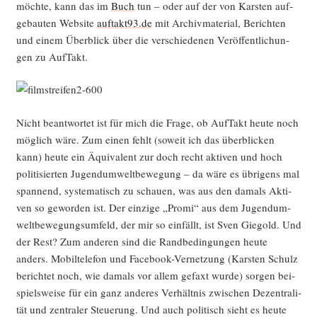
möch­te, kann das im
Buch
tun – oder auf der von Kars­ten auf­
ge­bau­ten Web­site
auftakt93.de
mit Archiv­ma­te­ri­al, Berich­ten
und einem Über­blick über die ver­schie­de­nen Ver­öf­fent­li­chun­
gen zu AufTakt.
Nicht beant­wor­tet ist für mich die Fra­ge, ob Auf­Takt heu­te noch
mög­lich wäre. Zum einen fehlt (soweit ich das über­bli­cken
kann) heu­te ein Äqui­va­lent zur doch recht akti­ven und hoch
poli­ti­sier­ten Jugend­um­welt­be­we­gung – da wäre es übri­gens mal
span­nend, sys­te­ma­tisch zu schau­en, was aus den damals Akti­
ven so gewor­den ist. Der ein­zi­ge „Pro­mi“ aus dem Jugend­um­
welt­be­we­gungs­um­feld, der mir so ein­fällt, ist Sven Gie­gold. Und
der Rest? Zum ande­ren sind die Rand­be­din­gun­gen heu­te
anders. Mobil­te­le­fon und Face­book-Ver­net­zung (Kars­ten Schulz
berich­tet noch, wie damals vor allem gefaxt wur­de) sor­gen bei­
spiels­wei­se für ein ganz ande­res Ver­hält­nis zwi­schen Dezen­tra­li­
tät und zen­tra­ler Steue­rung. Und auch poli­tisch sieht es heu­te