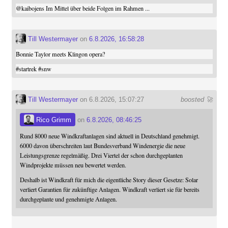
@
kaibojens
Im Mittel über beide Folgen im Rahmen ...
Till Westermayer
on
6.8.2026, 16:58:28
Bonnie Taylor meets Klingon opera?
#
startrek
#
snw
Till Westermayer
on 6.8.2026, 15:07:27
boosted 🚀
Rico Grimm
on
6.8.2026, 08:46:25
Rund 8000 neue Windkraftanlagen sind aktuell in Deutschland genehmigt.
6000 davon überschreiten laut Bundesverband Windenergie die neue
Leistungsgrenze regelmäßig. Drei Viertel der schon durchgeplanten
Windprojekte müssen neu bewertet werden.
Deshalb ist Windkraft für mich die eigentliche Story dieser Gesetze: Solar
verliert Garantien für zukünftige Anlagen. Windkraft verliert sie für bereits
durchgeplante und genehmigte Anlagen.