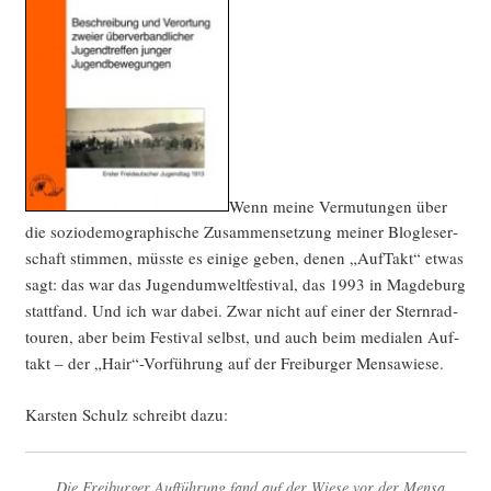
Wenn mei­ne Ver­mu­tun­gen über
die sozio­de­mo­gra­phi­sche Zusam­men­set­zung mei­ner Blog­le­ser­
schaft stim­men, müss­te es eini­ge geben, denen „Auf­Takt“ etwas
sagt: das war das Jugend­um­welt­fes­ti­val, das 1993 in Mag­de­burg
statt­fand. Und ich war dabei. Zwar nicht auf einer der Stern­rad­
tou­ren, aber beim Fes­ti­val selbst, und auch beim media­len Auf­
takt – der „Hair“-Vorführung auf der Frei­bur­ger Mensawiese.
Kars­ten Schulz schreibt dazu:
„Die Frei­bur­ger Auf­füh­rung fand auf der Wie­se vor der Men­sa