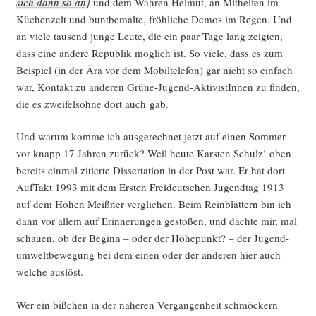
sich dann so an
]
und dem Wah­ren Hel­mut, an Mit­hel­fen im
Küchen­zelt und bunt­be­mal­te, fröh­li­che Demos im Regen. Und
an vie­le tau­send jun­ge Leu­te, die ein paar Tage lang zeig­ten,
dass eine ande­re Repu­blik mög­lich ist. So vie­le, dass es zum
Bei­spiel (in der Ära vor dem Mobil­te­le­fon) gar nicht so ein­fach
war, Kon­takt zu ande­ren Grü­ne-Jugend-Akti­vis­tIn­nen zu fin­den,
die es zwei­fels­oh­ne dort auch gab.
Und war­um kom­me ich aus­ge­rech­net jetzt auf einen Som­mer
vor knapp 17 Jah­ren zurück? Weil heu­te Kars­ten Schulz’ oben
bereits ein­mal zitier­te Dis­ser­ta­ti­on in der Post war. Er hat dort
Auf­Takt 1993 mit dem Ers­ten Frei­deut­schen Jugend­tag 1913
auf dem Hohen Meiß­ner ver­gli­chen. Beim Rein­blät­tern bin ich
dann vor allem auf Erin­ne­run­gen gesto­ßen, und dach­te mir, mal
schau­en, ob der Beginn – oder der Höhe­punkt? – der Jugend­
um­welt­be­we­gung bei dem einen oder der ande­ren hier auch
wel­che auslöst.
Wer ein biß­chen in der nähe­ren Ver­gan­gen­heit schmöckern