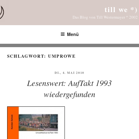
Zum
till we *)
Inhalt
Das Blog von Till Westermayer * 2002
springen
Menü
SCHLAGWORT:
UMPROWE
VERÖFFENTLICHT
DI., 4. MAI 2010
AM
Lesenswert: AufTakt 1993
wiedergefunden