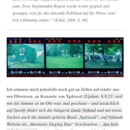
statt. Trotz begin­nen­den Regens wur­de wei­ter gespielt und
gesun­gen, was für das tan­zen­de Publi­kum auf der Wie­se ziem­
lich schlam­mig ende­te.“ (Schulz 2009, S. 90).
Ich erin­ne­re mich jeden­falls noch gut an Zel­ten auf rela­tiv nas­
sen Elb­wie­sen, an Kon­zer­te von Ygd­ras­sil
[Update, 6.8.23: weil
mir die Stim­me so im Ohr war, mal geschaut – und tat­säch­lich
auf Spo­ti­fy fin­det sich die Sän­ge­rin
Lin­de Nij­land
und mit etwas
Suchen auch die damals gehör­te Band „Ygd­ras­sil“, auf Nij­lands
Web­site als „Harm­o­ny Sin­ging Duo“ beschrie­ben …
das hört