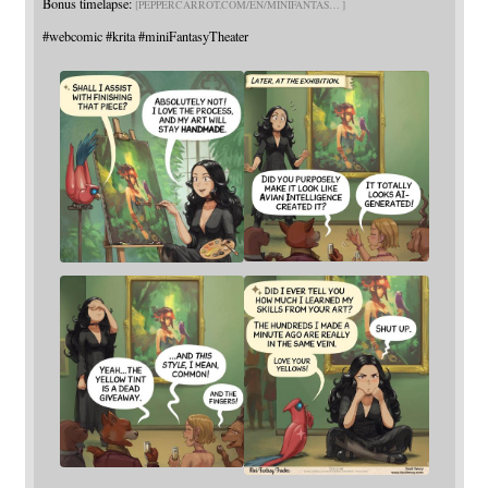
Bonus timelapse:
PEPPERCARROT.COM/EN/MINIFANTAS
#
webcomic
#
krita
#
miniFantasyTheater