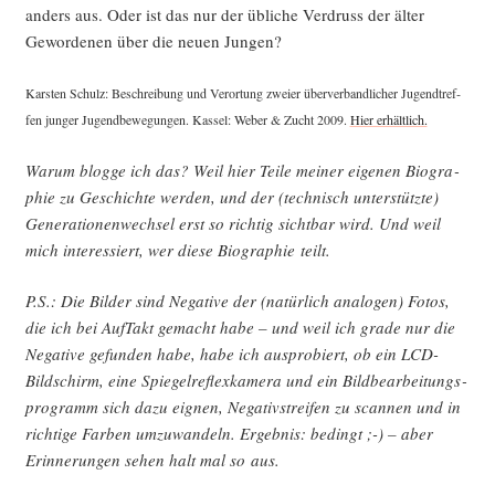
anders aus. Oder ist das nur der übli­che Ver­druss der älter
Gewor­de­nen über die neu­en Jungen?
Kars­ten Schulz: Beschrei­bung und Ver­or­tung zwei­er über­ver­band­li­cher Jugend­tref­
fen jun­ger Jugend­be­we­gun­gen. Kas­sel: Weber & Zucht 2009.
Hier erhält­lich.
War­um blog­ge ich das? Weil hier Tei­le mei­ner eige­nen Bio­gra­
phie zu Geschich­te wer­den, und der (tech­nisch unter­stütz­te)
Gene­ra­tio­nen­wech­sel erst so rich­tig sicht­bar wird. Und weil
mich inter­es­siert, wer die­se Bio­gra­phie teilt.
P.S.: Die Bil­der sind Nega­ti­ve der (natür­lich ana­lo­gen) Fotos,
die ich bei Auf­Takt gemacht habe – und weil ich gra­de nur die
Nega­ti­ve gefun­den habe, habe ich aus­pro­biert, ob ein LCD-
Bild­schirm, eine Spie­gel­re­flex­ka­me­ra und ein Bild­be­ar­bei­tungs­
pro­gramm sich dazu eig­nen, Nega­tiv­strei­fen zu scan­nen und in
rich­ti­ge Far­ben umzu­wan­deln. Ergeb­nis: bedingt ;-) – aber
Erin­ne­run­gen sehen halt mal so aus.