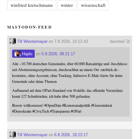
winfried kretschmann
winter
wissenschaft
MASTODON-FEED
Till Westermayer
on 7.8.2026, 10:12:43
boosted 🚀
Haplo
on
5.8.2026, 08:21:17
Alle ~10.700 deutschen Gemeinden, über 60.000 Ratsanträge und -beschlüsse
mit Abstimmungsergebnissen, durchsuchbar an einem Ort: ratsblick.de -
kostenlos, ohne Account, ohne Tracking, Inklusive E-Mail-Alerts für deine
Gemeinde oder deine Themen
Aufbauend auf dem OParl-Standard von
@
okfde
: das offizielle Verzeichnis
kennt 127 Schnittstellen, ich habe über 500 gefunden.
Boosts willkommen!
#
OpenData
#
Kommunalpolitik
#
Gemeinderat
#
Demokratie
#
CivicTech
#
Transparenz
#
OParl
Till Westermayer
on
6.8.2026, 18:23:17