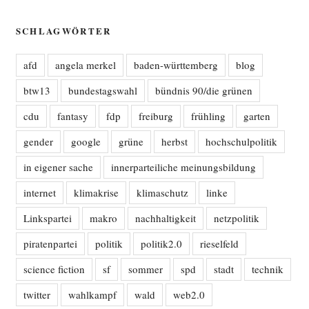
SCHLAGWÖRTER
afd
angela merkel
baden-württemberg
blog
btw13
bundestagswahl
bündnis 90/die grünen
cdu
fantasy
fdp
freiburg
frühling
garten
gender
google
grüne
herbst
hochschulpolitik
in eigener sache
innerparteiliche meinungsbildung
internet
klimakrise
klimaschutz
linke
Linkspartei
makro
nachhaltigkeit
netzpolitik
piratenpartei
politik
politik2.0
rieselfeld
science fiction
sf
sommer
spd
stadt
technik
twitter
wahlkampf
wald
web2.0