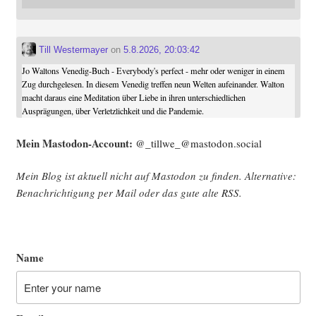
Till Westermayer
on
5.8.2026, 20:03:42
Jo Waltons Venedig-Buch - Everybody's perfect - mehr oder weniger in einem
Zug durchgelesen. In diesem Venedig treffen neun Welten aufeinander. Walton
macht daraus eine Meditation über Liebe in ihren unterschiedlichen
Ausprägungen, über Verletzlichkeit und die Pandemie.
Mein Mast­o­don-Account:
@_tillwe_@mastodon.social
Mein Blog ist aktu­ell nicht auf Mast­o­don zu fin­den. Alter­na­ti­ve:
Benach­rich­ti­gung per Mail oder das gute alte
RSS
.
Name