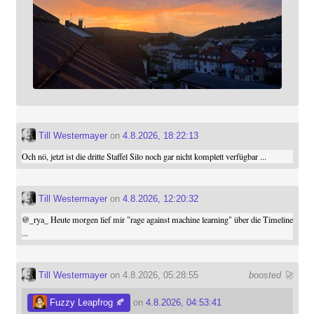
Till Westermayer
on
4.8.2026, 18:22:13
Och nö, jetzt ist die dritte Staffel Silo noch gar nicht komplett verfügbar ...
Till Westermayer
on
4.8.2026, 12:20:32
@
_rya_
Heute morgen lief mir "rage against machine learning" über die Timeline
...
Till Westermayer
on 4.8.2026, 05:28:55
boosted 🚀
Fuzzy Leapfrog 🍂
on
4.8.2026, 04:53:41