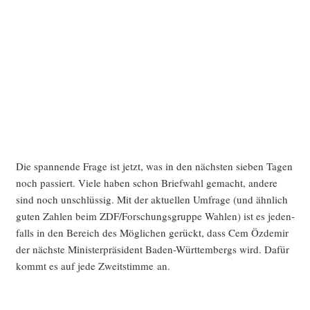
Die span­nen­de Fra­ge ist jetzt, was in den nächs­ten sie­ben Tagen
noch pas­siert. Vie­le haben schon Brief­wahl gemacht, ande­re
sind noch unschlüs­sig. Mit der aktu­el­len Umfra­ge (und ähn­lich
guten Zah­len beim ZDF/Forschungsgruppe Wah­len) ist es jeden­
falls in den Bereich des Mög­li­chen gerückt, dass Cem Özd­emir
der nächs­te Minis­ter­prä­si­dent Baden-Würt­tem­bergs wird. Dafür
kommt es auf jede Zweit­stim­me an.