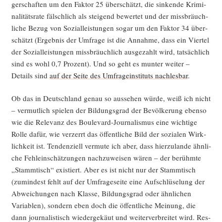
ger­schaf­ten um den Fak­tor 25 über­schätzt, die sin­ken­de Kri­mi­
na­li­täts­ra­te fälsch­lich als stei­gend bewer­tet und der miss­bräuch­
li­che Bezug von Sozi­al­leis­tun­gen sogar um den Fak­tor 34 über­
schätzt (Ergeb­nis der Umfra­ge ist die Annah­me, dass ein Vier­tel
der Sozi­al­leis­tun­gen miss­bräuch­lich aus­ge­zahlt wird, tat­säch­lich
sind es wohl 0,7 Pro­zent). Und so geht es mun­ter wei­ter –
Details sind
auf der Sei­te des Umfra­ge­insti­tuts nach­les­bar
.
Ob das in Deutsch­land genau so aus­se­hen wür­de, weiß ich nicht
– ver­mut­lich spie­len der Bil­dungs­grad der Bevöl­ke­rung eben­so
wie die Rele­vanz des Bou­le­vard-Jour­na­lis­mus eine wich­ti­ge
Rol­le dafür, wie ver­zerrt das öffent­li­che Bild der sozia­len Wirk­
lich­keit ist. Ten­den­zi­ell ver­mu­te ich aber, dass hier­zu­lan­de ähn­li­
che Fehl­ein­schät­zun­gen nach­zu­wei­sen wären – der berühm­te
„Stamm­tisch“ exis­tiert. Aber es ist nicht nur der Stamm­tisch
(zumin­dest fehlt auf der Umfra­ge­sei­te eine Auf­schlüse­lung der
Abwei­chun­gen nach Klas­se, Bil­dungs­grad oder ähn­li­chen
Varia­blen), son­dern eben doch die öffent­li­che Mei­nung, die
dann jour­na­lis­tisch wie­der­ge­käut und wei­ter­ver­brei­tet wird. Res­