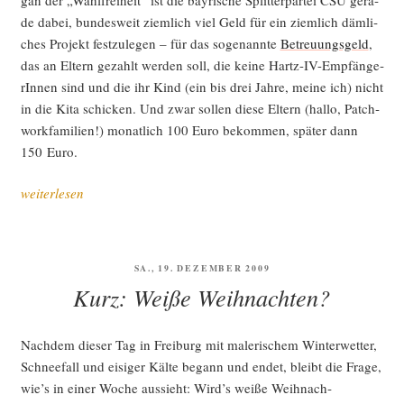
de dabei, bun­des­weit ziem­lich viel Geld für ein ziem­lich däm­li­
ches Pro­jekt fest­zu­le­gen – für das soge­nann­te
Betreu­ungs­geld
,
das an Eltern gezahlt wer­den soll, die kei­ne Hartz-IV-Emp­fän­ge­
rIn­nen sind und die ihr Kind (ein bis drei Jah­re, mei­ne ich) nicht
in die Kita schi­cken. Und zwar sol­len die­se Eltern (hal­lo, Patch­
work­fa­mi­li­en!) monat­lich 100 Euro bekom­men, spä­ter dann
150 Euro.
„Bäh,
weiterlesen
Betreu­
ungs­
geld“
VERÖFFENTLICHT
SA., 19. DEZEMBER 2009
AM
Kurz: Weiße Weihnachten?
Nach­dem die­ser Tag in Frei­burg mit male­ri­schem Win­ter­wet­ter,
Schnee­fall und eisi­ger Käl­te begann und endet, bleibt die Fra­ge,
wie’s in einer Woche aus­sieht: Wird’s wei­ße Weih­nach­