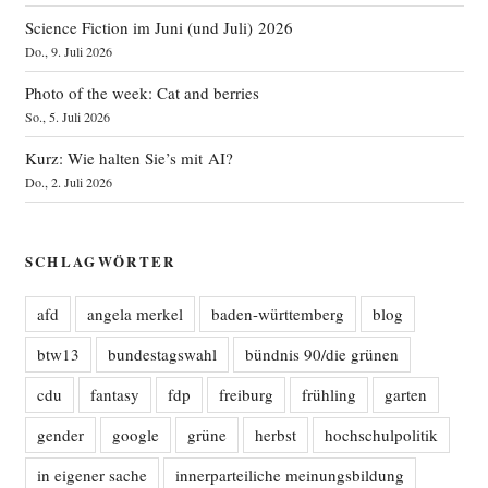
Science Fiction im Juni (und Juli) 2026
Do., 9. Juli 2026
Photo of the week: Cat and berries
So., 5. Juli 2026
Kurz: Wie halten Sie’s mit AI?
Do., 2. Juli 2026
SCHLAGWÖRTER
afd
angela merkel
baden-württemberg
blog
btw13
bundestagswahl
bündnis 90/die grünen
cdu
fantasy
fdp
freiburg
frühling
garten
gender
google
grüne
herbst
hochschulpolitik
in eigener sache
innerparteiliche meinungsbildung