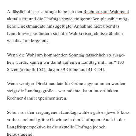
Anläss­lich die­ser Umfra­ge habe ich den
Rech­ner zum Wahl­recht
aktua­li­siert und die Umfra­ge sowie eini­ger­ma­ßen plau­si­ble mög­
li­che Direkt­man­da­te hin­zu­ge­füg­te. Annah­me hier: über das
Land hin­weg ver­än­dern sich die Wahl­kreis­er­geb­nis­se ähn­lich
wie das Landergebnis.
Wenn die Wahl am kom­men­den Sonn­tag tat­säch­lich so aus­ge­
hen wür­de, kämen wir damit auf einen Land­tag mit „nur“ 133
Sit­zen (aktu­ell: 154), davon 39 Grü­ne und 41 CDU.
Wenn weni­ger Direkt­man­da­te für Grü­ne ange­nom­men wer­den,
steigt die Land­tags­grö­ße – wer möch­te, kann im ver­link­ten
Rech­ner damit experimentieren.
Schon vor den ver­gan­ge­nen Land­tags­wah­len gab es jeweils kurz
vor­her noch­mal grü­ne Gewin­ne in den Umfra­gen. Auch in der
Lang­frist­per­spek­ti­ve ist die aktu­el­le Umfra­ge jedoch
herausragend: