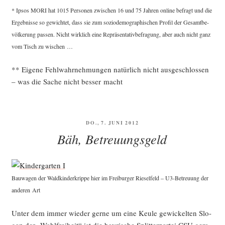
* Ipsos MORI hat 1015 Per­so­nen zwi­schen 16 und 75 Jah­ren online befragt und die
Ergeb­nis­se so gewich­tet, dass sie zum sozio­de­mo­gra­phi­schen Pro­fil der Gesamt­be­
völ­ke­rung pas­sen. Nicht wirk­lich eine Reprä­sen­ta­tiv­be­fra­gung, aber auch nicht ganz
vom Tisch zu wischen …
** Eige­ne Fehl­wahr­neh­mun­gen natür­lich nicht aus­ge­schlos­sen
– was die Sache nicht bes­ser macht
VERÖFFENTLICHT
DO., 7. JUNI 2012
AM
Bäh, Betreuungsgeld
Bau­wa­gen der Wald­kin­der­krip­pe hier im Frei­bur­ger Rie­sel­feld – U3-Betreu­ung der
ande­ren Art
Unter dem immer wie­der ger­ne um eine Keu­le gewi­ckel­ten Slo­
gan der „Wahl­frei­heit“ ist die bay­ri­sche Split­ter­par­tei CSU gera­