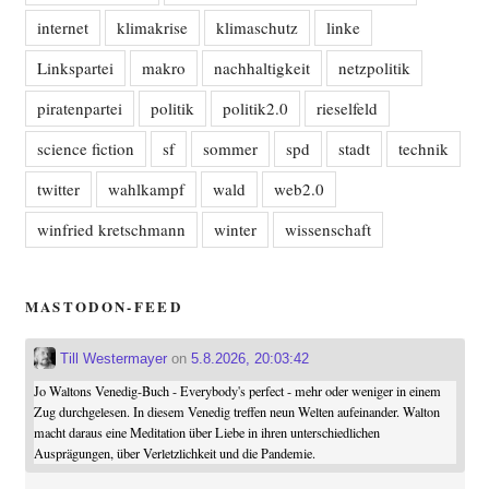
internet
klimakrise
klimaschutz
linke
Linkspartei
makro
nachhaltigkeit
netzpolitik
piratenpartei
politik
politik2.0
rieselfeld
science fiction
sf
sommer
spd
stadt
technik
twitter
wahlkampf
wald
web2.0
winfried kretschmann
winter
wissenschaft
MASTODON-FEED
Till Westermayer
on
5.8.2026, 20:03:42
Jo Waltons Venedig-Buch - Everybody's perfect - mehr oder weniger in einem
Zug durchgelesen. In diesem Venedig treffen neun Welten aufeinander. Walton
macht daraus eine Meditation über Liebe in ihren unterschiedlichen
Ausprägungen, über Verletzlichkeit und die Pandemie.