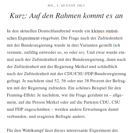
VERÖFFENTLICHT
DO., 1. AUGUST 2013
AM
Kurz: Auf den Rahmen kommt es an
In den aktu­el­len Deutsch­land­trend wur­de ein
klei­nes sta­tis­ti­
sches Expe­ri­ment
ein­ge­baut. Die Fra­ge nach der Zufrie­den­heit
mit der Bun­des­re­gie­rung wur­de in drei Vari­an­ten gestellt (ich
ver­mu­te, zufäl­lig ent­we­der so, so oder so). Und zwar wur­de ein­
mal nach der Zufrie­den­heit mit der Bun­des­re­gie­rung, dann nach
der Zufrie­den­heit mit der Regie­rung Mer­kel und schließ­lich
nach der Zufrie­den­heit mit der CDU/C­SU-FDP-Bun­des­re­gie­rung
gefragt. Je nach­dem sind 52, 56 oder nur 38 Pro­zent der Befrag­
ten mit der Regie­rung zufrie­den. Ein schö­nes Bei­spiel für den
Framing-Effekt: Je nach­dem, wie die Fra­ge gerahmt ist – all­ge­
mein, auf die Per­son Mer­kel oder auf die Par­tei­en CDU, CSU
und FDP zuge­schnit­ten – wer­den ande­re Erwar­tun­gen damit
ver­bun­den, und reagie­ren Befrag­te anders.
Für den Wahl­kampf lässt die­ses inter­es­san­te Expe­ri­ment der