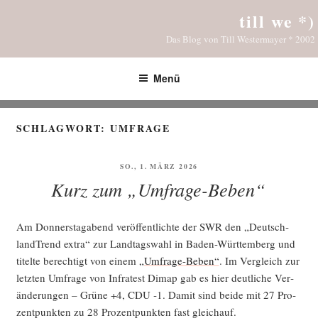
Zum
till we *)
Inhalt
Das Blog von Till Westermayer * 2002
springen
Menü
SCHLAGWORT:
UMFRAGE
VERÖFFENTLICHT
SO., 1. MÄRZ 2026
AM
Kurz zum „Umfrage-Beben“
Am Don­ners­tag­abend ver­öf­fent­lich­te der SWR den „Deutsch­
land­Trend extra“ zur Land­tags­wahl in Baden-Würt­tem­berg und
titel­te berech­tigt von einem
„Umfra­ge-Beben“
. Im Ver­gleich zur
letz­ten Umfra­ge von Infra­test Dimap gab es hier deut­li­che Ver­
än­de­run­gen – Grü­ne +4, CDU ‑1. Damit sind bei­de mit 27 Pro­
zent­punk­ten zu 28 Pro­zent­punk­ten fast gleichauf.