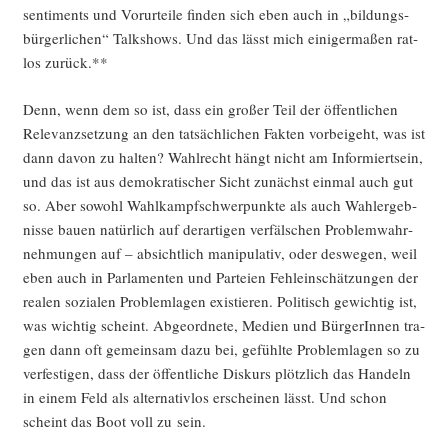
sen­ti­ments und Vor­ur­tei­le fin­den sich eben auch in „bil­dungs­
bür­ger­li­chen“ Talk­shows. Und das lässt mich eini­ger­ma­ßen rat­
los zurück.**
Denn, wenn dem so ist, dass ein gro­ßer Teil der öffent­li­chen
Rele­vanz­set­zung an den tat­säch­li­chen Fak­ten vor­bei­geht, was ist
dann davon zu hal­ten? Wahl­recht hängt nicht am Infor­miert­sein,
und das ist aus demo­kra­ti­scher Sicht zunächst ein­mal auch gut
so. Aber sowohl Wahl­kampf­schwer­punk­te als auch Wahl­er­geb­
nis­se bau­en natür­lich auf der­ar­ti­gen ver­fäl­schen Pro­blem­wahr­
neh­mun­gen auf – absicht­lich mani­pu­la­tiv, oder des­we­gen, weil
eben auch in Par­la­men­ten und Par­tei­en Fehl­ein­schät­zun­gen der
rea­len sozia­len Pro­blem­la­gen exis­tie­ren. Poli­tisch gewich­tig ist,
was wich­tig scheint. Abge­ord­ne­te, Medi­en und Bür­ge­rIn­nen tra­
gen dann oft gemein­sam dazu bei, gefühl­te Pro­blem­la­gen so zu
ver­fes­ti­gen, dass der öffent­li­che Dis­kurs plötz­lich das Han­deln
in einem Feld als alter­na­tiv­los erschei­nen lässt. Und schon
scheint das Boot voll zu sein.