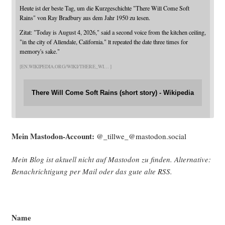
Heute ist der beste Tag, um die Kurzgeschichte "There Will Come Soft
Rains" von Ray Bradbury aus dem Jahr 1950 zu lesen.
Zitat: "Today is August 4, 2026," said a second voice from the kitchen ceiling,
"in the city of Allendale, California." lt repeated the date three times for
memory's sake."
EN.WIKIPEDIA.ORG/WIKI/THERE_WI
There Will Come Soft Rains (short story) - Wikipedia
Mein Mast­o­don-Account:
@_tillwe_@mastodon.social
Mein Blog ist aktu­ell nicht auf Mast­o­don zu fin­den. Alter­na­ti­ve:
Benach­rich­ti­gung per Mail oder das gute alte
RSS
.
Name