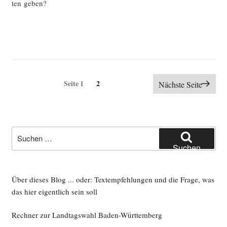
ten geben?
Seitennummerierung
Seite
Seite
1
2
Nächste Seite
der
Beiträge
Suche
nach:
Suchen
Über dieses Blog ... oder: Textempfehlungen und die Frage, was
das hier eigentlich sein soll
Rechner zur Landtagswahl Baden-Württemberg