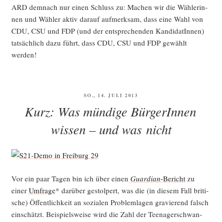
ARD dem­nach nur einen Schluss zu: Machen wir die Wäh­le­rin­
nen und Wäh­ler aktiv dar­auf auf­merk­sam, dass eine Wahl von
CDU, CSU und FDP (und der ent­spre­chen­den Kan­di­da­tIn­nen)
tat­säch­lich dazu führt, dass CDU, CSU und FDP gewählt
werden!
VERÖFFENTLICHT
SO., 14. JULI 2013
AM
Kurz: Was mündige BürgerInnen
wissen – und was nicht
Vor ein paar Tagen bin ich über einen
Guar­di­an
-Bericht
zu
einer
Umfra­ge
* dar­über gestol­pert, was die (in die­sem Fall bri­ti­
sche) Öffent­lich­keit an sozia­len Pro­blem­la­gen gra­vie­rend falsch
ein­schätzt. Bei­spiels­wei­se wird die Zahl der Teen­ager­schwan­