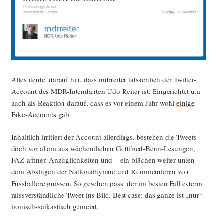
Alles
deu­tet dar­auf hin, dass
mdrrei­ter
tat­säch­lich der Twit­ter-
Account des MDR-Inten­dan­ten Udo Rei­ter ist. Ein­ge­rich­tet u.a.
auch als Reak­ti­on dar­auf, dass es vor einem Jahr wohl
eini­ge
Fake-Accounts
gab.
Inhalt­lich irri­tiert der Account aller­dings, bestehen die Tweets
doch vor allem aus wöchent­li­chen Gott­fried-Benn-Lesun­gen,
FAZ-affi­nen Anzüg­lich­kei­ten und – ein biß­chen wei­ter unten –
dem Absin­gen der Natio­nal­hym­ne und Kom­men­tie­ren von
Fuss­ball­ereig­nis­sen. So gese­hen passt der im bes­ten Fall exterm
miss­ver­ständ­li­che Tweet ins Bild. Best case: das gan­ze ist „nur“
iro­nisch-sar­kas­tisch gemeint.