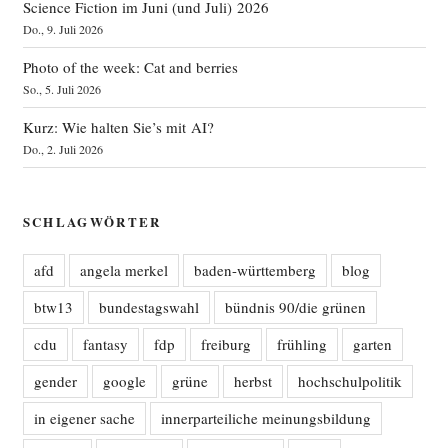
Science Fiction im Juni (und Juli) 2026
Do., 9. Juli 2026
Photo of the week: Cat and berries
So., 5. Juli 2026
Kurz: Wie halten Sie’s mit AI?
Do., 2. Juli 2026
SCHLAGWÖRTER
afd
angela merkel
baden-württemberg
blog
btw13
bundestagswahl
bündnis 90/die grünen
cdu
fantasy
fdp
freiburg
frühling
garten
gender
google
grüne
herbst
hochschulpolitik
in eigener sache
innerparteiliche meinungsbildung