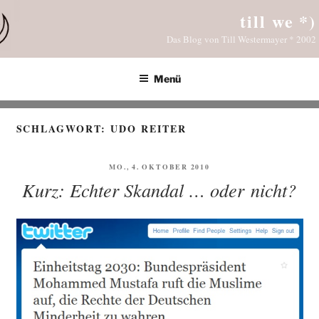
Zum
till we *)
Inhalt
Das Blog von Till Westermayer * 2002
springen
Menü
SCHLAGWORT:
UDO REITER
VERÖFFENTLICHT
MO., 4. OKTOBER 2010
AM
Kurz: Echter Skandal … oder nicht?