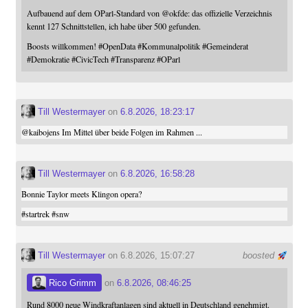
Aufbauend auf dem OParl-Standard von
@
okfde
: das offizielle Verzeichnis
kennt 127 Schnittstellen, ich habe über 500 gefunden.
Boosts willkommen!
#
OpenData
#
Kommunalpolitik
#
Gemeinderat
#
Demokratie
#
CivicTech
#
Transparenz
#
OParl
Till Westermayer
on
6.8.2026, 18:23:17
@
kaibojens
Im Mittel über beide Folgen im Rahmen ...
Till Westermayer
on
6.8.2026, 16:58:28
Bonnie Taylor meets Klingon opera?
#
startrek
#
snw
Till Westermayer
on 6.8.2026, 15:07:27
boosted
Rico Grimm
on
6.8.2026, 08:46:25
Rund 8000 neue Windkraftanlagen sind aktuell in Deutschland genehmigt.