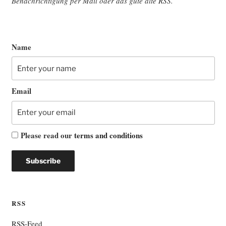
Benach­rich­ti­gung per Mail oder das gute alte
RSS
.
Name
Email
Please read our
terms and conditions
RSS
RSS-Feed