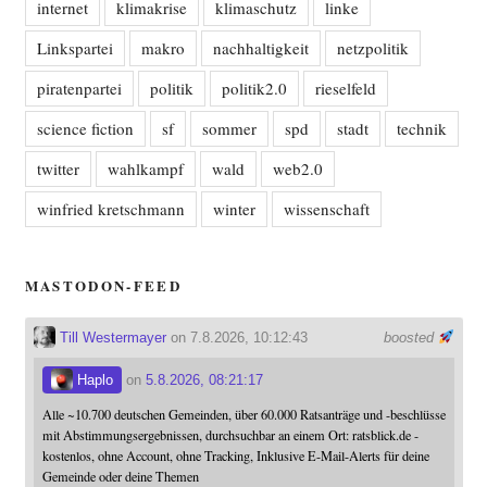
internet
klimakrise
klimaschutz
linke
Linkspartei
makro
nachhaltigkeit
netzpolitik
piratenpartei
politik
politik2.0
rieselfeld
science fiction
sf
sommer
spd
stadt
technik
twitter
wahlkampf
wald
web2.0
winfried kretschmann
winter
wissenschaft
MASTODON-FEED
Till Westermayer
on 7.8.2026, 10:12:43
boosted
Haplo
on
5.8.2026, 08:21:17
Alle ~10.700 deutschen Gemeinden, über 60.000 Ratsanträge und -beschlüsse
mit Abstimmungsergebnissen, durchsuchbar an einem Ort: ratsblick.de -
kostenlos, ohne Account, ohne Tracking, Inklusive E-Mail-Alerts für deine
Gemeinde oder deine Themen