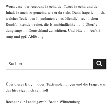
Worst case: der Account ist echt, der Tweet ist echt, und der
Inhalt ist auch so gemeint, wie er da steht. Dann fra­ge ich mich,
wel­cher Teu­fel den Inten­dan­ten eines öffent­lich-recht­li­chen
Rund­funk­sen­ders rei­tet, die Islam­feind­lich­keit und Über­frem­
dungs­angst in Deutsch­land zu schü­ren. Und bit­te um Auf­klä­
rung und ggf. Ablösung.
Suche
Such
nach:
Über dieses Blog ... oder: Textempfehlungen und die Frage, was
das hier eigentlich sein soll
Rechner zur Landtagswahl Baden-Württemberg