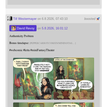
Till Westermayer
on 6.8.2026, 07:43:10
boosted
David Revoy
on
5.8.2026, 16:01:12
Authenticity Problem
Bonus timelapse:
PEPPERCARROT.COM/EN/MINIFANTAS
#
webcomic
#
krita
#
miniFantasyTheater