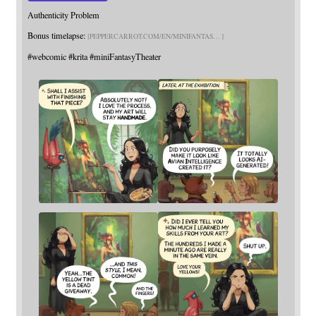
Authenticity Problem
Bonus timelapse:
PEPPERCARROT.COM/EN/MINIFANTAS
#
webcomic
#
krita
#
miniFantasyTheater