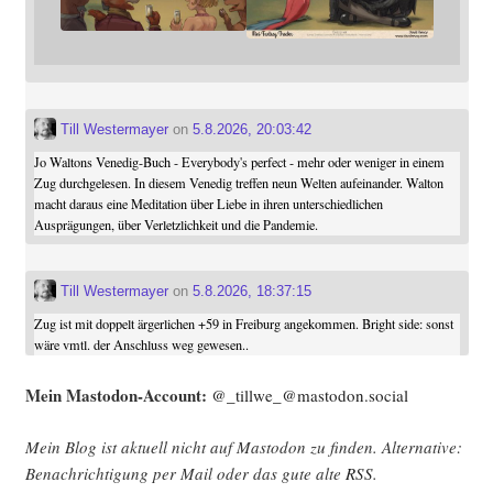
Till Westermayer
on
5.8.2026, 20:03:42
Jo Waltons Venedig-Buch - Everybody's perfect - mehr oder weniger in einem
Zug durchgelesen. In diesem Venedig treffen neun Welten aufeinander. Walton
macht daraus eine Meditation über Liebe in ihren unterschiedlichen
Ausprägungen, über Verletzlichkeit und die Pandemie.
Till Westermayer
on
5.8.2026, 18:37:15
Zug ist mit doppelt ärgerlichen +59 in Freiburg angekommen. Bright side: sonst
wäre vmtl. der Anschluss weg gewesen..
Mein Mast­o­don-Account:
@_tillwe_@mastodon.social
Mein Blog ist aktu­ell nicht auf Mast­o­don zu fin­den. Alter­na­ti­ve:
Benach­rich­ti­gung per Mail oder das gute alte
RSS
.