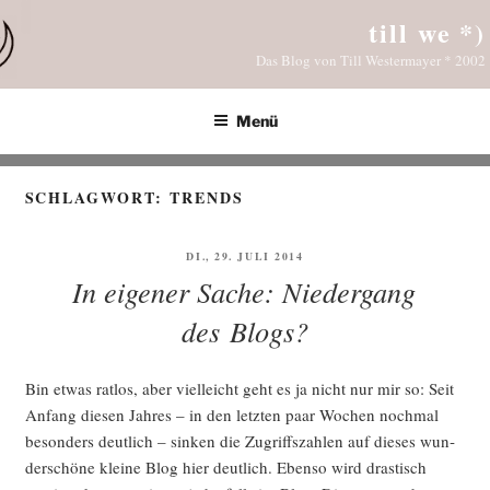
Zum
till we *)
Inhalt
Das Blog von Till Westermayer * 2002
springen
Menü
SCHLAGWORT:
TRENDS
VERÖFFENTLICHT
DI., 29. JULI 2014
AM
In eigener Sache: Niedergang
des Blogs?
Bin etwas rat­los, aber viel­leicht geht es ja nicht nur mir so: Seit
Anfang die­sen Jah­res – in den letz­ten paar Wochen noch­mal
beson­ders deut­lich – sin­ken die Zugriffs­zah­len auf die­ses wun­
der­schö­ne klei­ne Blog hier deut­lich. Eben­so wird dras­tisch