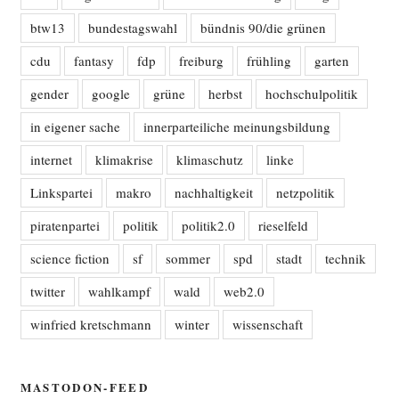
btw13
bundestagswahl
bündnis 90/die grünen
cdu
fantasy
fdp
freiburg
frühling
garten
gender
google
grüne
herbst
hochschulpolitik
in eigener sache
innerparteiliche meinungsbildung
internet
klimakrise
klimaschutz
linke
Linkspartei
makro
nachhaltigkeit
netzpolitik
piratenpartei
politik
politik2.0
rieselfeld
science fiction
sf
sommer
spd
stadt
technik
twitter
wahlkampf
wald
web2.0
winfried kretschmann
winter
wissenschaft
MASTODON-FEED