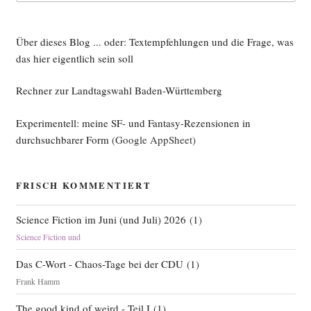
Über dieses Blog ... oder: Textempfehlungen und die Frage, was
das hier eigentlich sein soll
Rechner zur Landtagswahl Baden-Württemberg
Experimentell: meine SF- und Fantasy-Rezensionen in
durchsuchbarer Form
(Google AppSheet)
FRISCH KOMMENTIERT
Science Fiction im Juni (und Juli) 2026
(
1
)
Science Fiction und
Das C-Wort - Chaos-Tage bei der CDU
(
1
)
Frank Hamm
The good kind of weird - Teil I
(
1
)