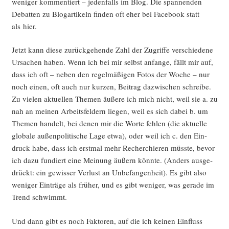
weni­ger kom­men­tiert – jeden­falls im Blog. Die span­nen­den
Debat­ten zu Blog­ar­ti­keln fin­den oft eher bei Face­book statt
als hier.
Jetzt kann die­se zurück­ge­hen­de Zahl der Zugrif­fe ver­schie­de­ne
Ursa­chen haben. Wenn ich bei mir selbst anfan­ge, fällt mir auf,
dass ich oft – neben den regel­mä­ßi­gen Fotos der Woche – nur
noch einen, oft auch nur kur­zen, Bei­trag dazwi­schen schrei­be.
Zu vie­len aktu­el­len The­men äuße­re ich mich nicht, weil sie a. zu
nah an mei­nen Arbeits­fel­dern lie­gen, weil es sich dabei b. um
The­men han­delt, bei denen mir die Wor­te feh­len (die aktu­el­le
glo­ba­le außen­po­li­ti­sche Lage etwa), oder weil ich c. den Ein­
druck habe, dass ich erst­mal mehr Recher­chie­ren müss­te, bevor
ich dazu fun­diert eine Mei­nung äußern könn­te. (Anders aus­ge­
drückt: ein gewis­ser Ver­lust an Unbe­fan­gen­heit). Es gibt also
weni­ger Ein­trä­ge als frü­her, und es gibt weni­ger, was gera­de im
Trend schwimmt.
Und dann gibt es noch Fak­to­ren, auf die ich kei­nen Ein­fluss