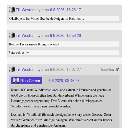
Till Westermayer
on
6.8.2026, 18:23:17
@
kaibojens
Im Mittel über beide Folgen im Rahmen ...
Till Westermayer
on
6.8.2026, 16:58:28
Bonnie Taylor meets Klingon opera?
#
startrek
#
snw
Till Westermayer
on 6.8.2026, 15:07:27
boosted
Rico Grimm
on
6.8.2026, 08:46:25
Rund 8000 neue Windkraftanlagen sind aktuell in Deutschland genehmigt.
6000 davon überschreiten laut Bundesverband Windenergie die neue
Leistungsgrenze regelmäßig. Drei Viertel der schon durchgeplanten
Windprojekte müssen neu bewertet werden.
Deshalb ist Windkraft für mich die eigentliche Story dieser Gesetze: Solar
verliert Garantien für zukünftige Anlagen. Windkraft verliert sie für bereits
durchgeplante und genehmigte Anlagen.