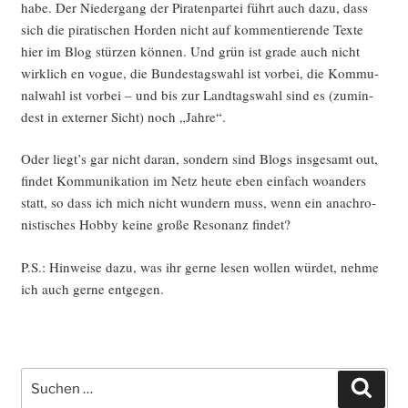
habe. Der Nie­der­gang der Pira­ten­par­tei führt auch dazu, dass
sich die pira­ti­schen Hor­den nicht auf kom­men­tie­ren­de Tex­te
hier im Blog stür­zen kön­nen. Und grün ist gra­de auch nicht
wirk­lich en vogue, die Bun­des­tags­wahl ist vor­bei, die Kom­mu­
nal­wahl ist vor­bei – und bis zur Land­tags­wahl sind es (zumin­
dest in exter­ner Sicht) noch „Jah­re“.
Oder liegt’s gar nicht dar­an, son­dern sind Blogs ins­ge­samt out,
fin­det Kom­mu­ni­ka­ti­on im Netz heu­te eben ein­fach woan­ders
statt, so dass ich mich nicht wun­dern muss, wenn ein ana­chro­
nis­ti­sches Hob­by kei­ne gro­ße Reso­nanz findet?
P.S.: Hin­wei­se dazu, was ihr ger­ne lesen wol­len wür­det, neh­me
ich auch ger­ne entgegen.
Suche
Such
nach: