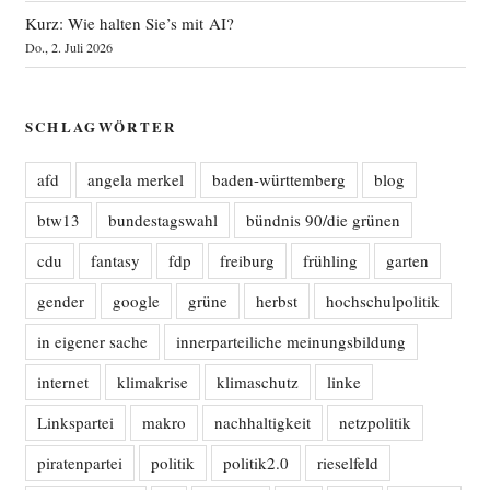
Kurz: Wie halten Sie’s mit AI?
Do., 2. Juli 2026
SCHLAGWÖRTER
afd
angela merkel
baden-württemberg
blog
btw13
bundestagswahl
bündnis 90/die grünen
cdu
fantasy
fdp
freiburg
frühling
garten
gender
google
grüne
herbst
hochschulpolitik
in eigener sache
innerparteiliche meinungsbildung
internet
klimakrise
klimaschutz
linke
Linkspartei
makro
nachhaltigkeit
netzpolitik
piratenpartei
politik
politik2.0
rieselfeld