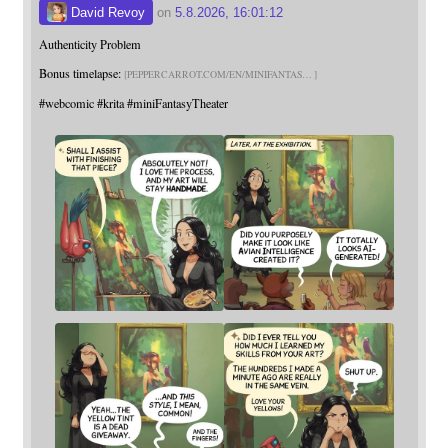
David Revoy
on
5.8.2026, 16:01:12
Authenticity Problem
Bonus timelapse:
PEPPERCARROT.COM/EN/MINIFANTAS
#
webcomic
#
krita
#
miniFantasyTheater