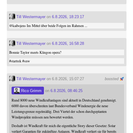
Till Westermayer
on
6.8.2026, 18:23:17
@
kaibojens
Im Mittel über beide Folgen im Rahmen ...
Till Westermayer
on
6.8.2026, 16:58:28
Bonnie Taylor meets Klingon opera?
#
startrek
#
snw
Till Westermayer
on 6.8.2026, 15:07:27
boosted
Rico Grimm
on
6.8.2026, 08:46:25
Rund 8000 neue Windkraftanlagen sind aktuell in Deutschland genehmigt.
6000 davon überschreiten laut Bundesverband Windenergie die neue
Leistungsgrenze regelmäßig. Drei Viertel der schon durchgeplanten
Windprojekte müssen neu bewertet werden.
Deshalb ist Windkraft für mich die eigentliche Story dieser Gesetze: Solar
verliert Garantien für zukünftige Anlagen. Windkraft verliert sie für bereits