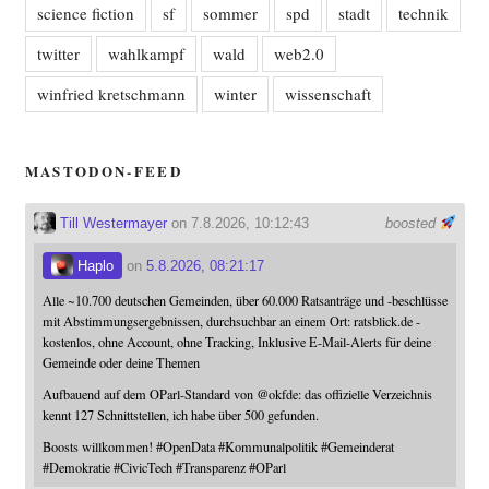
science fiction
sf
sommer
spd
stadt
technik
twitter
wahlkampf
wald
web2.0
winfried kretschmann
winter
wissenschaft
MASTODON-FEED
Till Westermayer
on 7.8.2026, 10:12:43
boosted
Haplo
on
5.8.2026, 08:21:17
Alle ~10.700 deutschen Gemeinden, über 60.000 Ratsanträge und -beschlüsse
mit Abstimmungsergebnissen, durchsuchbar an einem Ort: ratsblick.de -
kostenlos, ohne Account, ohne Tracking, Inklusive E-Mail-Alerts für deine
Gemeinde oder deine Themen
Aufbauend auf dem OParl-Standard von
@
okfde
: das offizielle Verzeichnis
kennt 127 Schnittstellen, ich habe über 500 gefunden.
Boosts willkommen!
#
OpenData
#
Kommunalpolitik
#
Gemeinderat
#
Demokratie
#
CivicTech
#
Transparenz
#
OParl