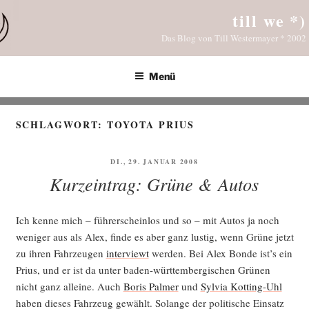
Zum
till we *)
Inhalt
Das Blog von Till Westermayer * 2002
springen
Menü
SCHLAGWORT:
TOYOTA PRIUS
VERÖFFENTLICHT
DI., 29. JANUAR 2008
AM
Kurzeintrag: Grüne & Autos
Ich ken­ne mich – füh­rer­schein­los und so – mit Autos ja noch
weni­ger aus als Alex, fin­de es aber ganz lus­tig, wenn Grü­ne jetzt
zu ihren Fahr­zeu­gen
inter­viewt
wer­den. Bei Alex Bonde ist’s ein
Pri­us, und er ist da unter baden-würt­tem­ber­gi­schen Grü­nen
nicht ganz allei­ne. Auch
Boris Pal­mer
und
Syl­via Kot­ting-Uhl
haben die­ses Fahr­zeug gewählt. Solan­ge der poli­ti­sche Ein­satz