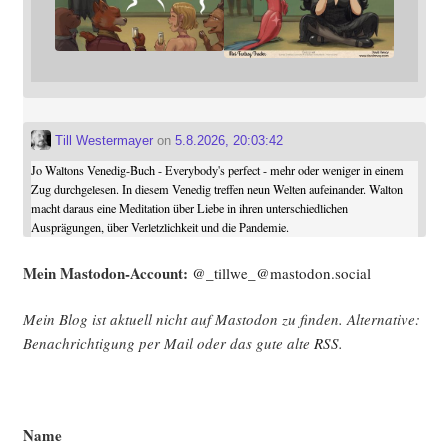
Till Westermayer
on
5.8.2026, 20:03:42
Jo Waltons Venedig-Buch - Everybody's perfect - mehr oder weniger in einem
Zug durchgelesen. In diesem Venedig treffen neun Welten aufeinander. Walton
macht daraus eine Meditation über Liebe in ihren unterschiedlichen
Ausprägungen, über Verletzlichkeit und die Pandemie.
Mein Mast­o­don-Account:
@_tillwe_@mastodon.social
Mein Blog ist aktu­ell nicht auf Mast­o­don zu fin­den. Alter­na­ti­ve:
Benach­rich­ti­gung per Mail oder das gute alte
RSS
.
Name