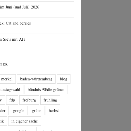
 im Juni (und Juli) 2026
ek: Cat and berries
n Sie’s mit AI?
TER
a merkel
baden-württemberg
blog
ndestagswahl
bündnis 90/die grünen
sy
fdp
freiburg
frühling
nder
google
grüne
herbst
tik
in eigener sache