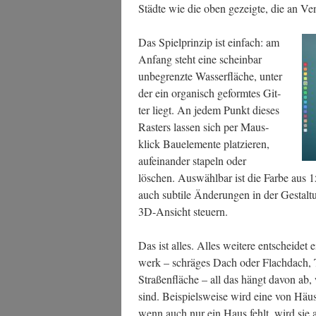
Städ­te wie die oben gezeig­te, die an Ve
Das Spiel­prin­zip ist ein­fach: am
Anfang steht eine schein­bar
unbe­grenz­te Was­ser­flä­che, unter
der ein orga­nisch geform­tes Git­
ter liegt. An jedem Punkt die­ses
Ras­ters las­sen sich per Maus­
klick Bau­ele­men­te plat­zie­ren,
auf­ein­an­der sta­peln oder
löschen. Aus­wähl­bar ist die Far­be aus 15
auch sub­ti­le Ände­run­gen in der Gestal­
3D-Ansicht steuern.
Das ist alles. Alles wei­te­re ent­schei­det 
werk – schrä­ges Dach oder Flach­dach, T
Stra­ßen­flä­che – all das hängt davon ab,
sind. Bei­spiels­wei­se wird eine von Häu­
wenn auch nur ein Haus fehlt, wird sie al