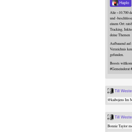
Haplo
Alle ~10.700 d
und -beschlüss
einem Ort: rats
Tracking, Inklu
deine Themen
Aufbauend auf
Verzeichnis ken
gefunden.
Boosts willk
#
Gemeinderat
Till West
@
kaibojens
Im Mi
Till West
Bonnie Taylor me