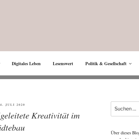
Digitales Leben
Lesenswert
Politik & Gesellschaft
Suche
ÖFFENTLICHT
 4. JULI 2020
nach:
eleitete Kreativität im
ädtebau
Über dieses Blo