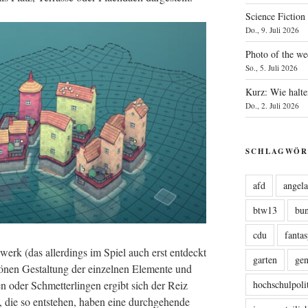
Science Fiction
Do., 9. Juli 2026
Photo of the we
So., 5. Juli 2026
Kurz: Wie halte
Do., 2. Juli 2026
SCHLAGWÖR
afd
angel
btw13
bu
cdu
fanta
werk (das aller­dings im Spiel auch erst ent­deckt
garten
ge
­nen Gestal­tung der ein­zel­nen Ele­men­te und
hochschulpoli
en oder Schmet­ter­lin­gen ergibt sich der Reiz
, die so ent­ste­hen, haben eine durch­ge­hen­de