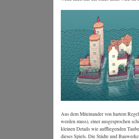
Aus dem Mit­ein­an­der von har­tem Regel­
wer­den muss), einer aus­ge­spro­chen schö
klei­nen Details wie auf­flie­gen­den Tau­b
die­ses Spiels. Die Städ­te und Bau­wer­ke