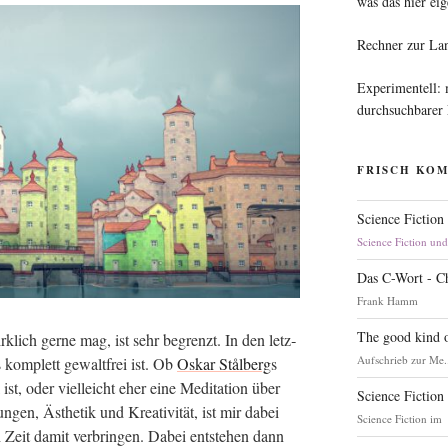
was das hier eig
Rechner zur La
Experimentell:
durchsuchbarer
FRISCH KO
Science Fiction
Science Fiction un
Das C-Wort - C
Frank Hamm
The good kind o
rk­lich ger­ne mag, ist sehr begrenzt. In den letz­
Aufschrieb zur Me.
kom­plett gewalt­frei ist. Ob
Oskar Stål­berg
s
ist, oder viel­leicht eher eine Medi­ta­ti­on über
Science Fiction
en, Ästhe­tik und Krea­ti­vi­tät, ist mir dabei
Science Fiction im
 Zeit damit ver­brin­gen. Dabei ent­ste­hen dann