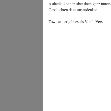
Ästhe­tik, kön­nen aber doch ganz unter­s
Geschich­ten dazu auszudenken.
Town­s­caper gibt es als Vor­ab-Ver­si­on u