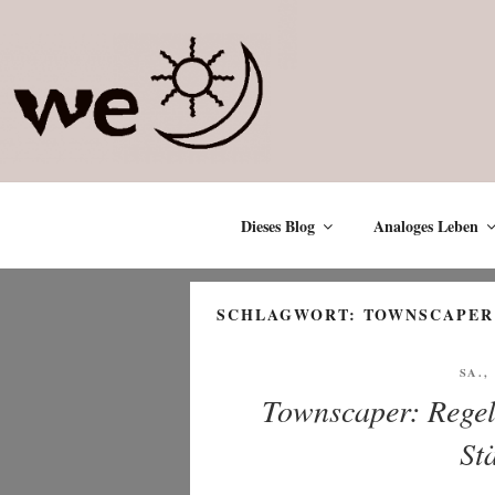
Zum
Inhalt
springen
Dieses Blog
Analoges Leben
SCHLAGWORT:
TOWNSCAPER
VER
SA.,
AM
Townscaper: Regelg
St