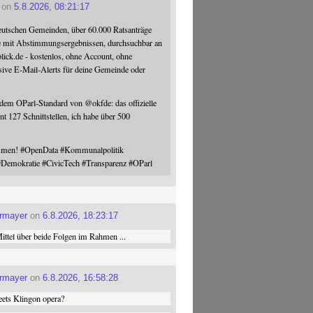
on
5.8.2026, 08:21:17
eutschen Gemeinden, über 60.000 Ratsanträge
e mit Abstimmungsergebnissen, durchsuchbar an
blick.de - kostenlos, ohne Account, ohne
sive E-Mail-Alerts für deine Gemeinde oder
 dem OParl-Standard von
@
okfde
: das offizielle
nt 127 Schnittstellen, ich habe über 500
ommen!
#
OpenData
#
Kommunalpolitik
#
Demokratie
#
CivicTech
#
Transparenz
#
OParl
ermayer
on
6.8.2026, 18:23:17
ttel über beide Folgen im Rahmen ...
ermayer
on
6.8.2026, 16:58:28
ets Klingon opera?