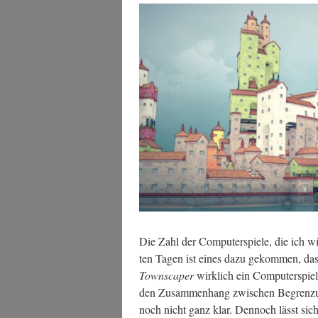
Die Zahl der Com­pu­ter­spie­le, die ich wi
ten Tagen ist eines dazu gekom­men, das 
Town­s­caper
wirk­lich ein Com­pu­ter­spiel 
den Zusam­men­hang zwi­schen Begren­zun­g
noch nicht ganz klar. Den­noch lässt sich