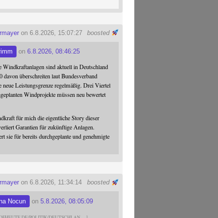
ermayer
on 6.8.2026, 15:07:27
boosted
rimm
on
6.8.2026, 08:46:25
 Windkraftanlagen sind aktuell in Deutschland
0 davon überschreiten laut Bundesverband
 neue Leistungsgrenze regelmäßig. Drei Viertel
hgeplanten Windprojekte müssen neu bewertet
dkraft für mich die eigentliche Story dieser
verliert Garantien für zukünftige Anlagen.
ert sie für bereits durchgeplante und genehmigte
ermayer
on 6.8.2026, 11:34:14
boosted
na Nocun
on
5.8.2026, 08:05:09
DFHEUTE.DE/POLITIK/DEUTSCHLAN