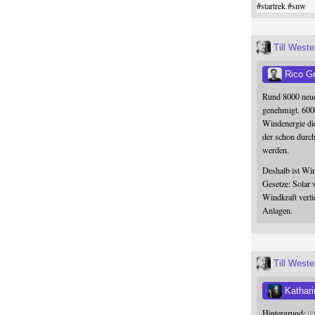
#
startrek
#
snw
Till West
Rico G
Rund 8000 neue
genehmigt. 600
Windenergie die
der schon durc
werden.
Deshalb ist Win
Gesetze: Solar 
Windkraft verli
Anlagen.
Till West
Kathari
Hintergrund:
Z