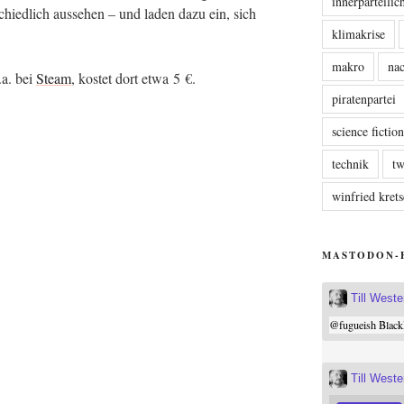
innerparteili
chied­lich aus­se­hen – und laden dazu ein, sich
klimakrise
makro
nac
.a. bei
Steam
, kos­tet dort etwa 5 €.
piratenpartei
science fictio
technik
tw
winfried kre
MASTODON-
Till West
@
fugueish
Black
Till West