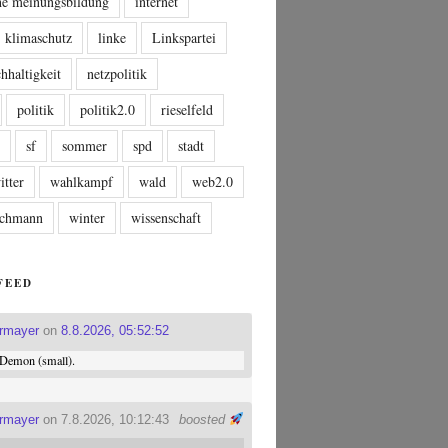
che meinungsbildung
internet
klimaschutz
linke
Linkspartei
hhaltigkeit
netzpolitik
politik
politik2.0
rieselfeld
n
sf
sommer
spd
stadt
itter
wahlkampf
wald
web2.0
tschmann
winter
wissenschaft
FEED
ermayer
on
8.8.2026, 05:52:52
Demon (small).
ermayer
on 7.8.2026, 10:12:43
boosted