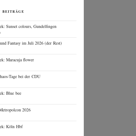
N BEITRÄGE
ek: Sunset colours, Gundelfingen
6
 und Fantasy im Juli 2026 (der Rest)
ek: Maracuja flower
haos-Tage bei der CDU
ek: Blue bee
 Metropolcon 2026
eek: Köln Hbf