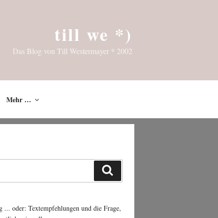
till we *)
Das Blog von Till Westermayer * 2002
Mehr …
Suchen
g ... oder: Textempfehlungen und die Frage,