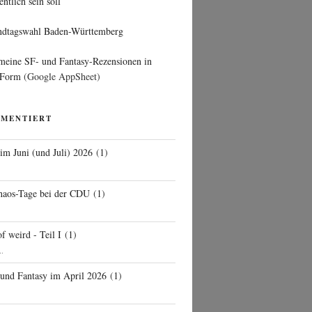
entlich sein soll
ndtagswahl Baden-Württemberg
 meine SF- und Fantasy-Rezensionen in
 Form
(Google AppSheet)
MMENTIERT
 im Juni (und Juli) 2026
(
1
)
d
haos-Tage bei der CDU
(
1
)
f weird - Teil I
(
1
)
..
 und Fantasy im April 2026
(
1
)