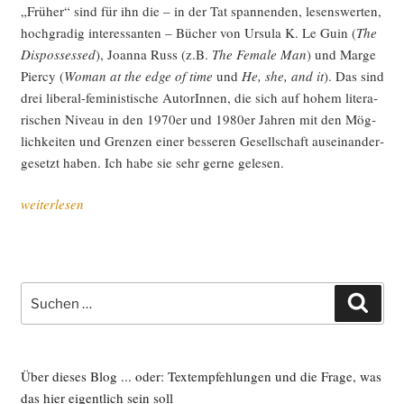
„Frü­her“ sind für ihn die – in der Tat span­nen­den, lesens­wer­ten,
hoch­gra­dig inter­es­san­ten – Bücher von Ursu­la K. Le Guin (
The
Dis­pos­s­es­sed
), Joan­na Russ (z.B.
The Fema­le Man
) und Mar­ge
Pier­cy (
Woman at the edge of time
und
He, she, and it
). Das sind
drei libe­ral-femi­nis­ti­sche AutorIn­nen, die sich auf hohem lite­ra­
ri­schen Niveau in den 1970er und 1980er Jah­ren mit den Mög­
lich­kei­ten und Gren­zen einer bes­se­ren Gesell­schaft aus­ein­an­der­
ge­setzt haben. Ich habe sie sehr ger­ne gelesen.
„Was
weiterlesen
ich
so
lese,
oder:
Suche
Such
gesell­
nach:
schafts­
kri­
ti­
Über dieses Blog ... oder: Textempfehlungen und die Frage, was
sche
das hier eigentlich sein soll