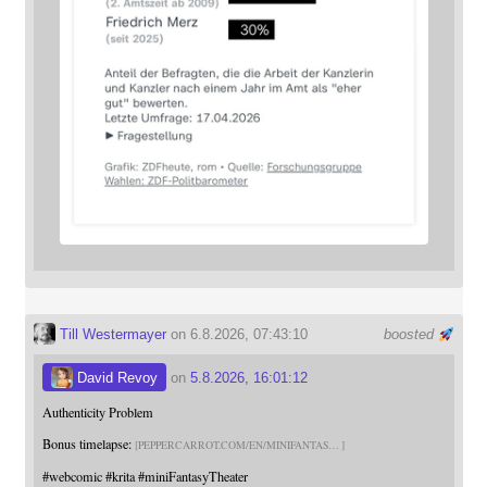
Till Westermayer
on 6.8.2026, 07:43:10
boosted
David Revoy
on
5.8.2026, 16:01:12
Authenticity Problem
Bonus timelapse:
PEPPERCARROT.COM/EN/MINIFANTAS
#
webcomic
#
krita
#
miniFantasyTheater