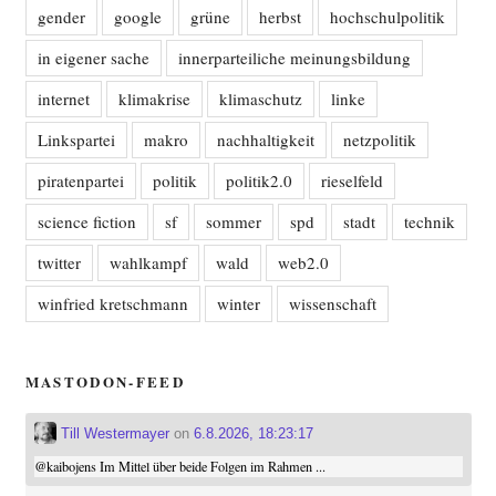
gender
google
grüne
herbst
hochschulpolitik
in eigener sache
innerparteiliche meinungsbildung
internet
klimakrise
klimaschutz
linke
Linkspartei
makro
nachhaltigkeit
netzpolitik
piratenpartei
politik
politik2.0
rieselfeld
science fiction
sf
sommer
spd
stadt
technik
twitter
wahlkampf
wald
web2.0
winfried kretschmann
winter
wissenschaft
MASTODON-FEED
Till Westermayer
on
6.8.2026, 18:23:17
@
kaibojens
Im Mittel über beide Folgen im Rahmen ...