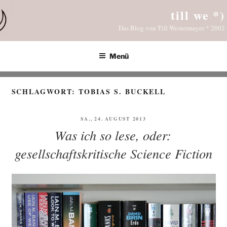
Zum
till we *)
Inhalt
Das Blog von Till Westermayer * 2002
springen
Menü
SCHLAGWORT:
TOBIAS S. BUCKELL
VERÖFFENTLICHT
SA., 24. AUGUST 2013
AM
Was ich so lese, oder:
gesellschaftskritische Science Fiction