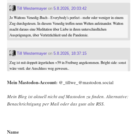
Till Westermayer
on
5.8.2026, 20:03:42
Jo Waltons Venedig-Buch - Everybody's perfect - mehr oder weniger in einem
Zug durchgelesen. In diesem Venedig treffen neun Welten aufeinander. Walton
macht daraus eine Meditation über Liebe in ihren unterschiedlichen
Ausprägungen, über Verletzlichkeit und die Pandemie.
Till Westermayer
on
5.8.2026, 18:37:15
Zug ist mit doppelt ärgerlichen +59 in Freiburg angekommen. Bright side: sonst
wäre vmtl. der Anschluss weg gewesen..
Mein Mast­o­don-Account:
@_tillwe_@mastodon.social
Mein Blog ist aktu­ell nicht auf Mast­o­don zu fin­den. Alter­na­ti­ve:
Benach­rich­ti­gung per Mail oder das gute alte
RSS
.
Name