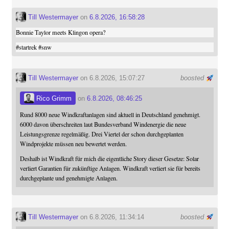
Till Westermayer
on
6.8.2026, 16:58:28
Bonnie Taylor meets Klingon opera?
#
startrek
#
snw
Till Westermayer
on 6.8.2026, 15:07:27
boosted
Rico Grimm
on
6.8.2026, 08:46:25
Rund 8000 neue Windkraftanlagen sind aktuell in Deutschland genehmigt.
6000 davon überschreiten laut Bundesverband Windenergie die neue
Leistungsgrenze regelmäßig. Drei Viertel der schon durchgeplanten
Windprojekte müssen neu bewertet werden.
Deshalb ist Windkraft für mich die eigentliche Story dieser Gesetze: Solar
verliert Garantien für zukünftige Anlagen. Windkraft verliert sie für bereits
durchgeplante und genehmigte Anlagen.
Till Westermayer
on 6.8.2026, 11:34:14
boosted