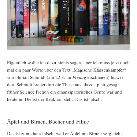
Eigent­lich woll­te ich dazu nichts sagen, aber ich muss jetzt doch
mal ein paar Wor­te über den Text
„Magi­sche Klas­sen­kämp­fer“
von Flo­ri­an Schmidt (am 22.8. im
Frei­tag
erschie­nen) los­wer­
den. Schmidt brei­tet dort die The­se aus, dass – platt gesagt –
frü­her Sci­ence Fic­tion ein eman­zi­pa­to­ri­sches Gen­re war und
heu­te im Dienst der Reak­ti­on steht. Das ist falsch.
Äpfel und Birnen, Bücher und Filme
Das ist zum einen falsch, weil er Äpfel mit Bir­nen ver­gleicht.