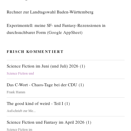
Sci­
Rechner zur Landtagswahl Baden-Württemberg
ence
Fic­
Experimentell: meine SF- und Fantasy-Rezensionen in
tion“
durchsuchbarer Form
(Google AppSheet)
FRISCH KOMMENTIERT
Science Fiction im Juni (und Juli) 2026
(
1
)
Science Fiction und
Das C-Wort - Chaos-Tage bei der CDU
(
1
)
Frank Hamm
The good kind of weird - Teil I
(
1
)
Aufschrieb zur Me...
Science Fiction und Fantasy im April 2026
(
1
)
Science Fiction im