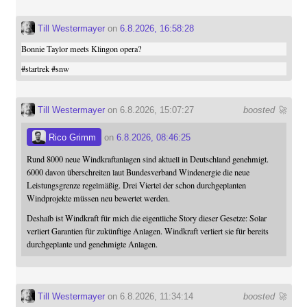
Till Westermayer
on
6.8.2026, 16:58:28
Bonnie Taylor meets Klingon opera?
#
startrek
#
snw
Till Westermayer
on 6.8.2026, 15:07:27
boosted 🚀
Rico Grimm
on
6.8.2026, 08:46:25
Rund 8000 neue Windkraftanlagen sind aktuell in Deutschland genehmigt.
6000 davon überschreiten laut Bundesverband Windenergie die neue
Leistungsgrenze regelmäßig. Drei Viertel der schon durchgeplanten
Windprojekte müssen neu bewertet werden.
Deshalb ist Windkraft für mich die eigentliche Story dieser Gesetze: Solar
verliert Garantien für zukünftige Anlagen. Windkraft verliert sie für bereits
durchgeplante und genehmigte Anlagen.
Till Westermayer
on 6.8.2026, 11:34:14
boosted 🚀