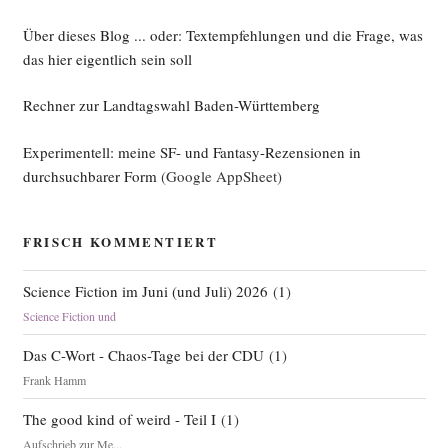
Über dieses Blog ... oder: Textempfehlungen und die Frage, was
das hier eigentlich sein soll
Rechner zur Landtagswahl Baden-Württemberg
Experimentell: meine SF- und Fantasy-Rezensionen in
durchsuchbarer Form
(Google AppSheet)
FRISCH KOMMENTIERT
Science Fiction im Juni (und Juli) 2026
(
1
)
Science Fiction und
Das C-Wort - Chaos-Tage bei der CDU
(
1
)
Frank Hamm
The good kind of weird - Teil I
(
1
)
Aufschrieb zur Me...