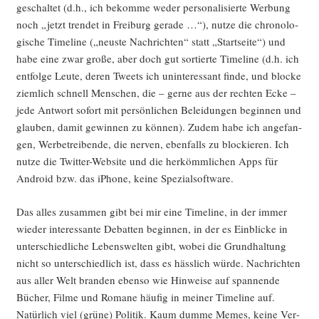
ge­schal­tet (d.h., ich bekom­me weder per­so­na­li­sier­te Wer­bung
noch „jetzt tren­det in Frei­burg gera­de …“), nut­ze die chro­no­lo­
gi­sche Time­line („neus­te Nach­rich­ten“ statt „Start­sei­te“) und
habe eine zwar gro­ße, aber doch gut sor­tier­te Time­line (d.h. ich
ent­fol­ge Leu­te, deren Tweets ich unin­ter­es­sant fin­de, und blo­cke
ziem­lich schnell Men­schen, die – ger­ne aus der rech­ten Ecke –
jede Ant­wort sofort mit per­sön­li­chen Belei­dun­gen begin­nen und
glau­ben, damit gewin­nen zu kön­nen). Zudem habe ich ange­fan­
gen, Wer­be­trei­ben­de, die ner­ven, eben­falls zu blo­ckie­ren. Ich
nut­ze die Twit­ter-Web­site und die her­kömm­li­chen Apps für
Android bzw. das iPho­ne, kei­ne Spezialsoftware.
Das alles zusam­men gibt bei mir eine Time­line, in der immer
wie­der inter­es­san­te Debat­ten begin­nen, in der es Ein­bli­cke in
unter­schied­li­che Lebens­wel­ten gibt, wobei die Grund­hal­tung
nicht so unter­schied­lich ist, dass es häss­lich wür­de. Nach­rich­ten
aus aller Welt bran­den eben­so wie Hin­wei­se auf span­nen­de
Bücher, Fil­me und Roma­ne häu­fig in mei­ner Time­line auf.
Natür­lich viel (grü­ne) Poli­tik. Kaum dum­me Memes, kei­ne Ver­