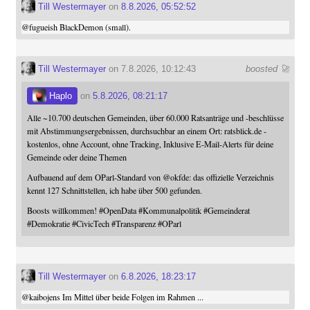
Till Westermayer
on
8.8.2026, 05:52:52
@
fugueish
BlackDemon (small).
Till Westermayer
on 7.8.2026, 10:12:43
boosted 🚀
Haplo
on
5.8.2026, 08:21:17
Alle ~10.700 deutschen Gemeinden, über 60.000 Ratsanträge und -beschlüsse
mit Abstimmungsergebnissen, durchsuchbar an einem Ort: ratsblick.de -
kostenlos, ohne Account, ohne Tracking, Inklusive E-Mail-Alerts für deine
Gemeinde oder deine Themen
Aufbauend auf dem OParl-Standard von
@
okfde
: das offizielle Verzeichnis
kennt 127 Schnittstellen, ich habe über 500 gefunden.
Boosts willkommen!
#
OpenData
#
Kommunalpolitik
#
Gemeinderat
#
Demokratie
#
CivicTech
#
Transparenz
#
OParl
Till Westermayer
on
6.8.2026, 18:23:17
@
kaibojens
Im Mittel über beide Folgen im Rahmen ...