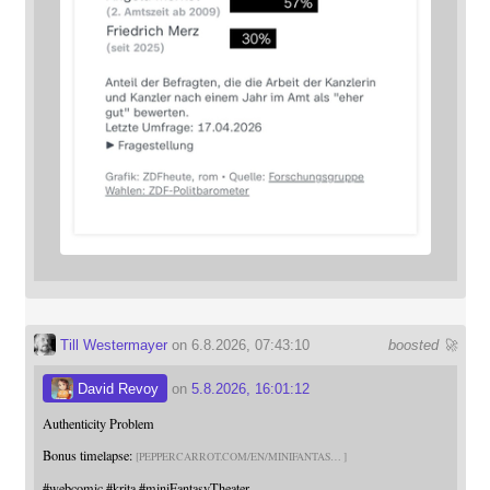
Till Westermayer
on 6.8.2026, 07:43:10
boosted 🚀
David Revoy
on
5.8.2026, 16:01:12
Authenticity Problem
Bonus timelapse:
PEPPERCARROT.COM/EN/MINIFANTAS
#
webcomic
#
krita
#
miniFantasyTheater