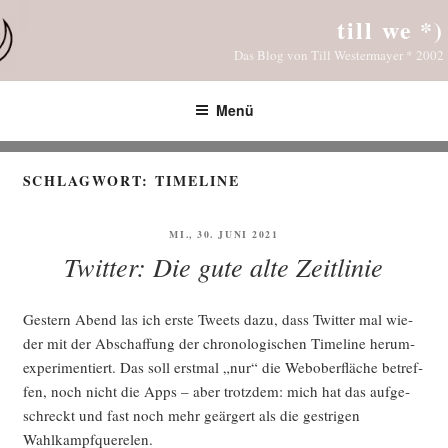
Zum
till we *)
Inhalt
Das Blog von Till Westermayer * 2002
springen
Menü
SCHLAGWORT:
TIMELINE
VERÖFFENTLICHT
MI., 30. JUNI 2021
AM
Twitter: Die gute alte Zeitlinie
Ges­tern Abend las ich ers­te Tweets dazu, dass Twit­ter mal wie­
der mit der Abschaf­fung der chro­no­lo­gi­schen Time­line her­um­
ex­pe­ri­men­tiert. Das soll erst­mal „nur“ die Web­ober­flä­che betref­
fen, noch nicht die Apps – aber trotz­dem: mich hat das auf­ge­
schreckt und fast noch mehr geär­gert als die gest­ri­gen
Wahlkampfquerelen.