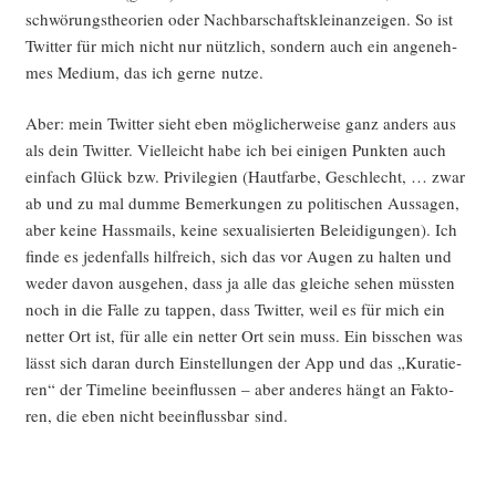
schwö­rungs­theo­rien oder Nach­bar­schafts­klein­an­zei­gen. So ist
Twit­ter für mich nicht nur nütz­lich, son­dern auch ein ange­neh­
mes Medi­um, das ich ger­ne nutze.
Aber: mein Twit­ter sieht eben mög­li­cher­wei­se ganz anders aus
als dein Twit­ter. Viel­leicht habe ich bei eini­gen Punk­ten auch
ein­fach Glück bzw. Pri­vi­le­gi­en (Haut­far­be, Geschlecht, … zwar
ab und zu mal dum­me Bemer­kun­gen zu poli­ti­schen Aus­sa­gen,
aber kei­ne Hass­mails, kei­ne sexua­li­sier­ten Belei­di­gun­gen). Ich
fin­de es jeden­falls hilf­reich, sich das vor Augen zu hal­ten und
weder davon aus­ge­hen, dass ja alle das glei­che sehen müss­ten
noch in die Fal­le zu tap­pen, dass Twit­ter, weil es für mich ein
net­ter Ort ist, für alle ein net­ter Ort sein muss. Ein biss­chen was
lässt sich dar­an durch Ein­stel­lun­gen der App und das „Kura­tie­
ren“ der Time­line beein­flus­sen – aber ande­res hängt an Fak­to­
ren, die eben nicht beein­fluss­bar sind.