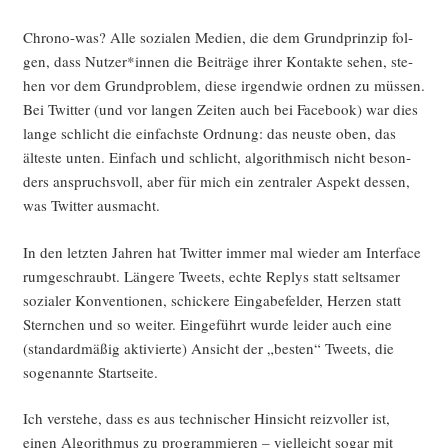
Chro­no-was? Alle sozia­len Medi­en, die dem Grund­prin­zip fol­
gen, dass Nutzer*innen die Bei­trä­ge ihrer Kon­tak­te sehen, ste­
hen vor dem Grund­pro­blem, die­se irgend­wie ord­nen zu müs­sen.
Bei Twit­ter (und vor lan­gen Zei­ten auch bei Face­book) war dies
lan­ge schlicht die ein­fachs­te Ord­nung: das neus­te oben, das
ältes­te unten. Ein­fach und schlicht, algo­rith­misch nicht beson­
ders anspruchs­voll, aber für mich ein zen­tra­ler Aspekt des­sen,
was Twit­ter ausmacht.
In den letz­ten Jah­ren hat Twit­ter immer mal wie­der am Inter­face
rum­ge­schraubt. Län­ge­re Tweets, ech­te Rep­lys statt selt­sa­mer
sozia­ler Kon­ven­tio­nen, schi­cke­re Ein­ga­be­fel­der, Her­zen statt
Stern­chen und so wei­ter. Ein­ge­führt wur­de lei­der auch eine
(stan­dard­mä­ßig akti­vier­te) Ansicht der „bes­ten“ Tweets, die
soge­nann­te Startseite.
Ich ver­ste­he, dass es aus tech­ni­scher Hin­sicht reiz­vol­ler ist,
einen Algo­rith­mus zu pro­gram­mie­ren – viel­leicht sogar mit