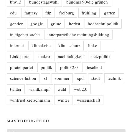
btw13
bundestagswahl
bündnis 90/die grünen
cdu
fantasy
fdp
freiburg
frühling
garten
gender
google
grüne
herbst
hochschulpolitik
in eigener sache
innerparteiliche meinungsbildung
internet
klimakrise
klimaschutz
linke
Linkspartei
makro
nachhaltigkeit
netzpolitik
piratenpartei
politik
politik2.0
rieselfeld
science fiction
sf
sommer
spd
stadt
technik
twitter
wahlkampf
wald
web2.0
winfried kretschmann
winter
wissenschaft
MASTODON-FEED