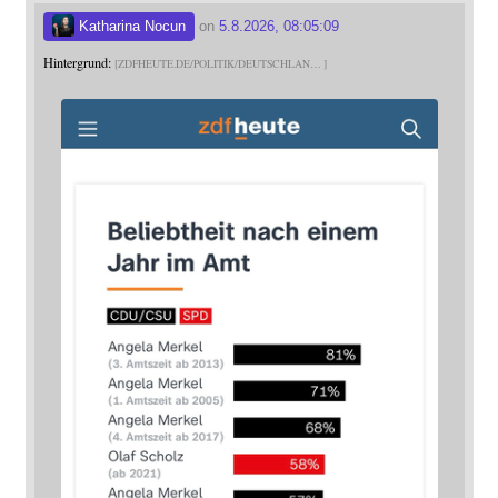
Katharina Nocun
on
5.8.2026, 08:05:09
Hintergrund:
ZDFHEUTE.DE/POLITIK/DEUTSCHLAN