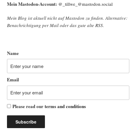
Mein Mast­o­don-Account:
@_tillwe_@mastodon.social
Mein Blog ist aktu­ell nicht auf Mast­o­don zu fin­den. Alter­na­ti­ve:
Benach­rich­ti­gung per Mail oder das gute alte
RSS
.
Name
Email
Please read our
terms and conditions