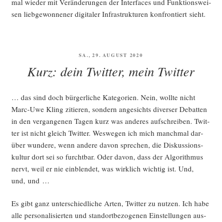
mal wie­der mit Ver­än­de­run­gen der Inter­faces und Funk­ti­ons­wei­
sen lieb­ge­won­ne­ner digi­ta­ler Infra­struk­tu­ren kon­fron­tiert sieht.
VERÖFFENTLICHT
SA., 29. AUGUST 2020
AM
Kurz: dein Twitter, mein Twitter
… das sind doch bür­ger­li­che Kate­go­rien. Nein, woll­te nicht
Marc-Uwe Kling zitie­ren, son­dern ange­sichts diver­ser Debat­ten
in den ver­gan­ge­nen Tagen kurz was ande­res auf­schrei­ben. Twit­
ter ist nicht gleich Twit­ter. Wes­we­gen ich mich manch­mal dar­
über wun­de­re, wenn ande­re davon spre­chen, die Dis­kus­si­ons­
kul­tur dort sei so furcht­bar. Oder davon, dass der Algo­rith­mus
nervt, weil er nie ein­blen­det, was wirk­lich wich­tig ist. Und,
und, und …
Es gibt ganz unter­schied­li­che Arten, Twit­ter zu nut­zen. Ich habe
alle per­so­na­li­sier­ten und stand­ort­be­zo­ge­nen Ein­stel­lun­gen aus­