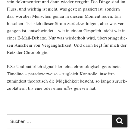
sein doku­men­tiert und dann wie­der ver­geht. Die Din­ge sind im
Fluss, und wich­tig ist nicht, was ges­tern pas­siert ist, son­dern
das, wor­über Men­schen genau in die­sem Moment reden. Ein
biss­chen lässt sich die­ser Strom zurück­ver­fol­gen, aber was ver­
gan­gen ist, ent­schwin­det – wie in einem Gespräch, nicht wie in
einer E‑Mail-Debat­te. Nur was wie­der­holt wird, über­springt die­
sen Anschein von Ver­gäng­lich­keit. Und dar­in liegt für mich der
Reiz der Chronologie.
P.S.: Und natür­lich signa­li­siert eine chro­no­lo­gisch geord­ne­te
Time­line – para­do­xer­wei­se – zugleich Kon­trol­le, inso­fern
zumin­dest theo­re­tisch die Mög­lich­keit besteht, so lan­ge zurück­
zu­blät­tern, bis eine oder einer
alles
gele­sen hat.
Suche
Such
nach: