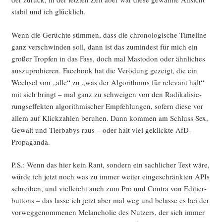
sta­bil und ich glücklich.
Wenn die Gerüch­te stim­men, dass die chro­no­lo­gi­sche Time­line
ganz ver­schwin­den soll, dann ist das zumin­dest für mich ein
gro­ßer Trop­fen in das Fass, doch mal Mast­o­don oder ähn­li­ches
aus­zu­pro­bie­ren. Face­book hat die Ver­ödung gezeigt, die ein
Wech­sel von „alle“ zu „was der Algo­rith­mus für rele­vant hält“
mit sich bringt – mal ganz zu schwei­gen von den Radi­ka­li­sie­
rungs­ef­fek­ten algo­rith­mi­scher Emp­feh­lun­gen, sofern die­se vor
allem auf Klick­zah­len beru­hen. Dann kom­men am Schluss Sex,
Gewalt und Tier­ba­bys raus – oder halt viel geklick­te AfD-
Propaganda.
P.S.: Wenn das hier kein Rant, son­dern ein sach­li­cher Text wäre,
wür­de ich jetzt noch was zu immer wei­ter ein­ge­schränk­ten APIs
schrei­ben, und viel­leicht auch zum Pro und Con­tra von Edi­tier­
but­tons – das las­se ich jetzt aber mal weg und belas­se es bei der
vor­weg­ge­nom­me­nen Melan­cho­lie des Nut­zers, der sich immer