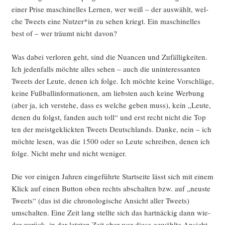
einer Pri­se maschi­nel­les Ler­nen, wer weiß – der aus­wählt, wel­
che Tweets eine Nutzer*in zu sehen kriegt. Ein maschi­nel­les
best of – wer träumt nicht davon?
Was dabei ver­lo­ren geht, sind die Nuan­cen und Zufäl­lig­kei­ten.
Ich jeden­falls möch­te alles sehen – auch die unin­ter­es­san­ten
Tweets der Leu­te, denen ich fol­ge. Ich möch­te kei­ne Vor­schlä­ge,
kei­ne Fuß­ball­in­for­ma­tio­nen, am liebs­ten auch kei­ne Wer­bung
(aber ja, ich ver­ste­he, dass es wel­che geben muss), kein „Leu­te,
denen du folgst, fan­den auch toll“ und erst recht nicht die Top
ten der meist­ge­klick­ten Tweets Deutsch­lands. Dan­ke, nein – ich
möch­te lesen, was die 1500 oder so Leu­te schrei­ben, denen ich
fol­ge. Nicht mehr und nicht weniger.
Die vor eini­gen Jah­ren ein­ge­führ­te Start­sei­te lässt sich mit einem
Klick auf einen But­ton oben rechts abschal­ten bzw. auf „neus­te
Tweets“ (das ist die chro­no­lo­gi­sche Ansicht aller Tweets)
umschal­ten. Eine Zeit lang stell­te sich das hart­nä­ckig dann wie­
der zurück, in der letz­ten Zeit aber war die­se gewähl­te Ansicht