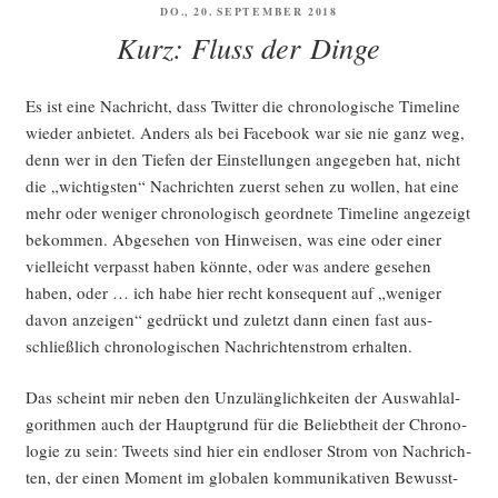
VERÖFFENTLICHT
DO., 20. SEPTEMBER 2018
AM
Kurz: Fluss der Dinge
Es ist eine Nach­richt, dass Twit­ter die chro­no­lo­gi­sche Time­line
wie­der anbie­tet. Anders als bei Face­book war sie nie ganz weg,
denn wer in den Tie­fen der Ein­stel­lun­gen ange­ge­ben hat, nicht
die „wich­tigs­ten“ Nach­rich­ten zuerst sehen zu wol­len, hat eine
mehr oder weni­ger chro­no­lo­gisch geord­ne­te Time­line ange­zeigt
bekom­men. Abge­se­hen von Hin­wei­sen, was eine oder einer
viel­leicht ver­passt haben könn­te, oder was ande­re gese­hen
haben, oder … ich habe hier recht kon­se­quent auf „weni­ger
davon anzei­gen“ gedrückt und zuletzt dann einen fast aus­
schließ­lich chro­no­lo­gi­schen Nach­rich­ten­strom erhalten.
Das scheint mir neben den Unzu­läng­lich­kei­ten der Aus­wahl­al­
go­rith­men auch der Haupt­grund für die Beliebt­heit der Chro­no­
lo­gie zu sein: Tweets sind hier ein end­lo­ser Strom von Nach­rich­
ten, der einen Moment im glo­ba­len kom­mu­ni­ka­ti­ven Bewusst­