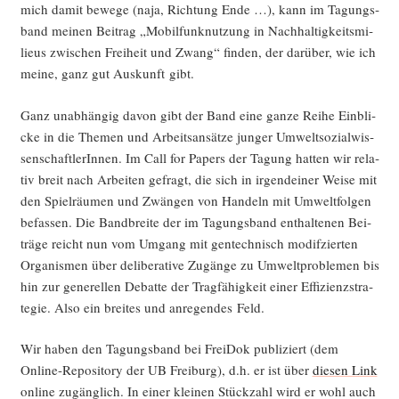
mich damit bewe­ge (naja, Rich­tung Ende …), kann im Tagungs­
band mei­nen Bei­trag „Mobil­funk­nut­zung in Nach­hal­tig­keits­mi­
lieus zwi­schen Frei­heit und Zwang“ fin­den, der dar­über, wie ich
mei­ne, ganz gut Aus­kunft gibt.
Ganz unab­hän­gig davon gibt der Band eine gan­ze Rei­he Ein­bli­
cke in die The­men und Arbeits­an­sät­ze jun­ger Umwelt­so­zi­al­wis­
sen­schaft­le­rIn­nen. Im Call for Papers der Tagung hat­ten wir rela­
tiv breit nach Arbei­ten gefragt, die sich in irgend­ei­ner Wei­se mit
den Spiel­räu­men und Zwän­gen von Han­deln mit Umwelt­fol­gen
befas­sen. Die Band­brei­te der im Tagungs­band ent­hal­te­nen Bei­
trä­ge reicht nun vom Umgang mit gen­tech­nisch modif­zier­ten
Orga­nis­men über deli­be­ra­ti­ve Zugän­ge zu Umwelt­pro­ble­men bis
hin zur gene­rel­len Debat­te der Trag­fä­hig­keit einer Effi­zi­enz­stra­
te­gie. Also ein brei­tes und anre­gen­des Feld.
Wir haben den Tagungs­band bei Frei­Dok publi­ziert (dem
Online-Repo­si­to­ry der UB Frei­burg), d.h. er ist über
die­sen Link
online zugäng­lich. In einer klei­nen Stück­zahl wird er wohl auch