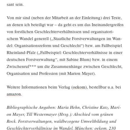
sant sein.
Von mir sind (neben der Mit­ar­beit an der Ein­lei­tung) drei Tex­te,
an denen ich betei­ligt war – da geht es um das Inein­an­der­grei­fen
von forst­li­chen Geschlech­ter­ver­hält­nis­sen und orga­ni­sa­to­ri­
schem Wan­del gene­rell („Staat­li­che Forst­ver­wal­tun­gen im Wan­
del: Orga­ni­sa­ti­ons­re­form und Geschlecht“) bzw. am Fall­bei­spiel
Rhein­land-Pfalz („Fall­bei­spiel: Geschlech­ter­ver­hält­nis­se in einer
deut­schen Forst­ver­wal­tung“, mit Sabi­ne Blum) bzw. in einem
Zwi­schen­ruf*** um die Zusam­men­hän­ge zwi­schen Geschlecht,
Orga­ni­sa­ti­on und Pro­fes­si­on (mit Mari­on Mayer).
Wei­te­re Infor­ma­tio­nen beim Ver­lag (
oekom
), bestell­bar u.a. bei
ama­zon
.
Biblio­gra­phi­sche Anga­ben: Maria Hehn, Chris­ti­ne Katz, Mari­
on May­er, Till Wes­ter­may­er (Hrsg.): Abschied vom grü­nen
Rock. Forst­ver­wal­tun­gen, wald­be­zo­ge­ne Umwelt­bil­dung und
Geschlech­ter­ver­hält­nis­se im Wan­del. Mün­chen: oekom. 230