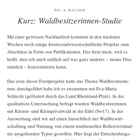
VERÖFFENTLICHT
DO., 6. MAI 2010
AM
Kurz: Waldbesitzerinnen-Studie
Mit einer gewis­sen Nach­lauf­zeit kom­men in den nächs­ten
Wochen noch eini­ge forst­so­zi­al­wis­sen­schaft­li­che Pro­jek­te zum
Abschluss in Form von Publi­ka­tio­nen. Das freut mich, weil es
heißt, dass ich mich end­lich auf was ganz ande­res – mei­ne Diss.
näm­lich – kon­zen­trie­ren kann.
Das ers­te die­ser Forst­pro­jek­te hat­te das The­ma Wald­be­sit­ze­rin­
nen; durch­ge­führt habe ich es zusam­men mit Eva-Maria
Schlecht (geför­dert durch das Land Rhein­land-Pfalz). In der
qua­li­ta­ti­ven Unter­su­chung befragt wur­den Wald­be­sit­ze­rin­nen
mit Kleinst- und Klein­pri­vat­wald in der Eifel (N=17). In der
Aus­wer­tung sind wir auf einen hin­sicht­lich der Wald­be­wirt­
schaf­tung und Nut­zung von einem tra­di­tio­nel­len Rol­len­ver­ständ­
nis aus­ge­hen­den Typus gesto­ßen. Hier liegt der Ent­schei­dungs­