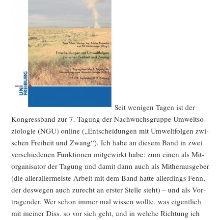
Seit weni­gen Tagen ist der
Kon­gress­band zur 7. Tagung der Nach­wuchs­grup­pe Umwelt­so­
zio­lo­gie (NGU) online („Ent­schei­dun­gen mit Umwelt­fol­gen zwi­
schen Frei­heit und Zwang“). Ich habe an die­sem Band in zwei
ver­schie­de­nen Funk­tio­nen mit­ge­wirkt habe: zum einen als Mit­
or­ga­ni­sa­tor der Tagung und damit dann auch als Mit­her­aus­ge­ber
(die aller­al­ler­meis­te Arbeit mit dem Band hat­te aller­dings Fenn,
der des­we­gen auch zurecht an ers­ter Stel­le steht) – und als Vor­
tra­gen­der. Wer schon immer mal wis­sen woll­te, was eigent­lich
mit mei­ner Diss. so vor sich geht, und in wel­che Rich­tung ich