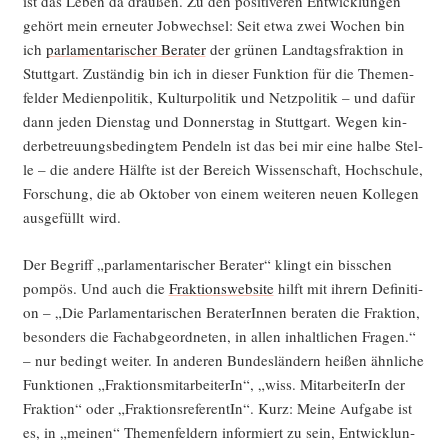
ist das Leben da drau­ßen. Zu den posi­ti­ve­ren Ent­wick­lun­gen
gehört mein erneu­ter Job­wech­sel: Seit etwa zwei Wochen bin
ich
par­la­men­ta­ri­scher Bera­ter
der grü­nen Land­tags­frak­ti­on in
Stutt­gart. Zustän­dig bin ich in die­ser Funk­ti­on für die The­men­
fel­der Medi­en­po­li­tik, Kul­tur­po­li­tik und Netz­po­li­tik – und dafür
dann jeden Diens­tag und Don­ners­tag in Stutt­gart. Wegen kin­
der­be­treu­ungs­be­ding­tem Pen­deln ist das bei mir eine hal­be Stel­
le – die ande­re Hälf­te ist der Bereich Wis­sen­schaft, Hoch­schu­le,
For­schung, die ab Okto­ber von einem wei­te­ren neu­en Kol­le­gen
aus­ge­füllt wird.
Der Begriff „par­la­men­ta­ri­scher Bera­ter“ klingt ein biss­chen
pom­pös. Und auch die
Frak­ti­ons­web­site
hilft mit ihrern Defi­ni­ti­
on – „Die Par­la­men­ta­ri­schen Bera­te­rIn­nen bera­ten die Frak­ti­on,
beson­ders die Fach­ab­ge­ord­ne­ten, in allen inhalt­li­chen Fra­gen.“
– nur bedingt wei­ter. In ande­ren Bun­des­län­dern hei­ßen ähn­li­che
Funk­tio­nen „Frak­ti­ons­mit­ar­bei­te­rIn“, „wiss. Mit­ar­bei­te­rIn der
Frak­ti­on“ oder „Frak­ti­ons­re­fe­ren­tIn“. Kurz: Mei­ne Auf­ga­be ist
es, in „mei­nen“ The­men­fel­dern infor­miert zu sein, Ent­wick­lun­