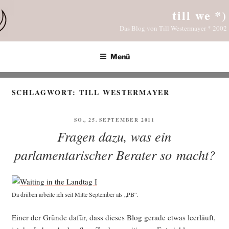
Zum
till we *)
Inhalt
Das Blog von Till Westermayer * 2002
springen
Menü
SCHLAGWORT:
TILL WESTERMAYER
VERÖFFENTLICHT
SO., 25. SEPTEMBER 2011
AM
Fragen dazu, was ein
parlamentarischer Berater so macht?
Da drü­ben arbei­te ich seit Mit­te Sep­tem­ber als „PB“.
Einer der Grün­de dafür, dass die­ses Blog gera­de etwas leer­läuft,