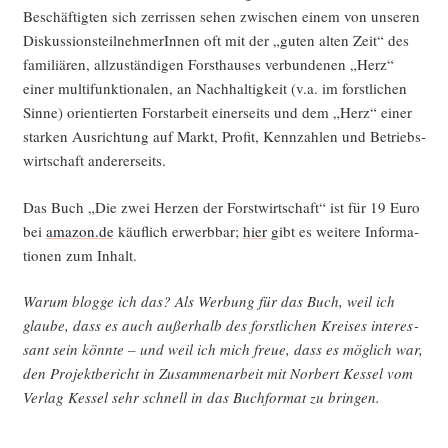
Beschäf­tig­ten sich zer­ris­sen sehen zwi­schen einem von unse­ren
Dis­kus­si­ons­teil­neh­me­rIn­nen oft mit der „guten alten Zeit“ des
fami­liä­ren, all­zu­stän­di­gen Forst­hau­ses ver­bun­de­nen „Herz“
einer mul­ti­funk­tio­na­len, an Nach­hal­tig­keit (v.a. im forst­li­chen
Sin­ne) ori­en­tier­ten Forst­ar­beit einer­seits und dem „Herz“ einer
star­ken Aus­rich­tung auf Markt, Pro­fit, Kenn­zah­len und Betriebs­
wirt­schaft andererseits.
Das Buch „Die zwei Her­zen der Forst­wirt­schaft“ ist für 19 Euro
bei
amazon.de
käuf­lich erwerb­bar;
hier
gibt es wei­te­re Infor­ma­
tio­nen zum Inhalt.
War­um blog­ge ich das? Als Wer­bung für das Buch, weil ich
glau­be, dass es auch außer­halb des forst­li­chen Krei­ses inter­es­
sant sein könn­te – und weil ich mich freue, dass es mög­lich war,
den Pro­jekt­be­richt in Zusam­men­ar­beit mit Nor­bert Kes­sel vom
Ver­lag Kes­sel sehr schnell in das Buch­for­mat zu bringen.