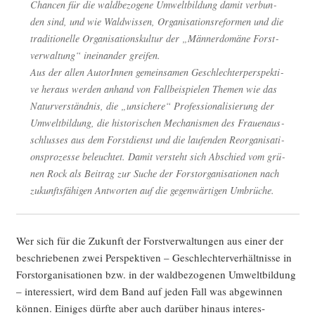
Chan­cen für die wald­be­zo­ge­ne Umwelt­bil­dung damit ver­bun­
den sind, und wie Wald­wis­sen, Orga­ni­sa­ti­ons­re­for­men und die
tra­di­tio­nel­le Orga­ni­sa­ti­ons­kul­tur der „Män­ner­do­mä­ne Forst­
ver­wal­tung“ inein­an­der greifen.
Aus der allen AutorIn­nen gemein­sa­men Geschlech­ter­per­spek­ti­
ve her­aus wer­den anhand von Fall­bei­spie­len The­men wie das
Natur­ver­ständ­nis, die „unsi­che­re“ Pro­fes­sio­na­li­sie­rung der
Umwelt­bil­dung, die his­to­ri­schen Mecha­nis­men des Frau­en­aus­
schlus­ses aus dem Forst­dienst und die lau­fen­den Reor­ga­ni­sa­ti­
ons­pro­zes­se beleuch­tet. Damit ver­steht sich Abschied vom grü­
nen Rock als Bei­trag zur Suche der Forst­or­ga­ni­sa­tio­nen nach
zukunfts­fä­hi­gen Ant­wor­ten auf die gegen­wär­ti­gen Umbrüche.
Wer sich für die Zukunft der Forst­ver­wal­tun­gen aus einer der
beschrie­be­nen zwei Per­spek­ti­ven – Geschlech­ter­ver­hält­nis­se in
Forst­or­ga­ni­sa­tio­nen bzw. in der wald­be­zo­ge­nen Umwelt­bil­dung
– inter­es­siert, wird dem Band auf jeden Fall was abge­win­nen
kön­nen. Eini­ges dürf­te aber auch dar­über hin­aus inter­es­