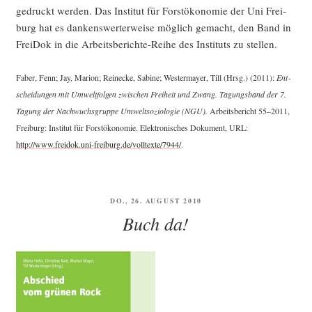
gedruckt wer­den. Das Insti­tut für Forst­öko­no­mie der Uni Frei­
burg hat es dan­kens­wer­ter­wei­se mög­lich gemacht, den Band in
Frei­Dok in die Arbeits­be­rich­te-Rei­he des Insti­tuts zu stellen.
Faber, Fenn; Jay, Mari­on; Rei­ne­cke, Sabi­ne; Wes­ter­may­er, Till (Hrsg.) (2011):
Ent­
schei­dun­gen mit Umwelt­fol­gen zwi­schen Frei­heit und Zwang. Tagungs­band der 7.
Tagung der Nach­wuchs­grup­pe Umwelt­so­zio­lo­gie (NGU).
Arbeits­be­richt 55–2011,
Frei­burg: Insti­tut für Forst­öko­no­mie. Elek­tro­ni­sches Doku­ment, URL:
http://www.freidok.uni-freiburg.de/volltexte/7944/
.
VERÖFFENTLICHT
DO., 26. AUGUST 2010
AM
Buch da!