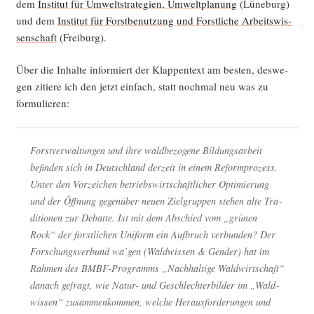
dem
Insti­tut für Umwelt­stra­te­gien, Umwelt­pla­nung
(Lüne­burg)
und dem
Insti­tut für Forst­be­nut­zung und Forst­li­che Arbeits­wis­
sen­schaft
(Frei­burg).
Über die Inhal­te infor­miert der Klap­pen­text am bes­ten, des­we­
gen zitie­re ich den jetzt ein­fach, statt noch­mal neu was zu
formulieren:
Forst­ver­wal­tun­gen und ihre wald­be­zo­ge­ne Bil­dungs­ar­beit
befin­den sich in Deutsch­land der­zeit in einem Reform­pro­zess.
Unter den Vor­zei­chen betriebs­wirt­schaft­li­cher Opti­mie­rung
und der Öff­nung gegen­über neu­en Ziel­grup­pen ste­hen alte Tra­
di­tio­nen zur Debat­te. Ist mit dem Abschied vom „grü­nen
Rock“ der forst­li­chen Uni­form ein Auf­bruch ver­bun­den? Der
For­schungs­ver­bund wa’­gen (Wald­wis­sen & Gen­der) hat im
Rah­men des BMBF-Pro­gramms „Nach­hal­ti­ge Wald­wirt­schaft“
danach gefragt, wie Natur- und Geschlech­ter­bil­der im „Wald­
wis­sen“ zusam­men­kom­men, wel­che Her­aus­for­de­run­gen und