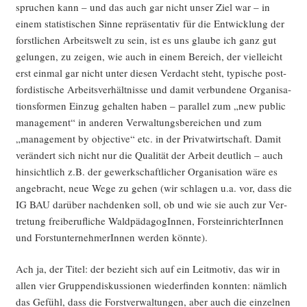
spru­chen kann – und das auch gar nicht unser Ziel war – in
einem sta­tis­ti­schen Sin­ne reprä­sen­ta­tiv für die Ent­wick­lung der
forst­li­chen Arbeits­welt zu sein, ist es uns glau­be ich ganz gut
gelun­gen, zu zei­gen, wie auch in einem Bereich, der viel­leicht
erst ein­mal gar nicht unter die­sen Ver­dacht steht, typi­sche post-
for­dis­ti­sche Arbeits­ver­hält­nis­se und damit ver­bun­de­ne Orga­ni­sa­
ti­ons­for­men Ein­zug gehal­ten haben – par­al­lel zum „new public
manage­ment“ in ande­ren Ver­wal­tungs­be­rei­chen und zum
„manage­ment by objec­ti­ve“ etc. in der Pri­vat­wirt­schaft. Damit
ver­än­dert sich nicht nur die Qua­li­tät der Arbeit deut­lich – auch
hin­sicht­lich z.B. der gewerk­schaft­li­cher Orga­ni­sa­ti­on wäre es
ange­bracht, neue Wege zu gehen (wir schla­gen u.a. vor, dass die
IG BAU dar­über nach­den­ken soll, ob und wie sie auch zur Ver­
tre­tung frei­be­ruf­li­che Wald­päd­ago­gIn­nen, Forst­ein­rich­te­rIn­nen
und Forst­un­ter­neh­me­rIn­nen wer­den könnte).
Ach ja, der Titel: der bezieht sich auf ein Leit­mo­tiv, das wir in
allen vier Grup­pen­dis­kus­sio­nen wie­der­fin­den konn­ten: näm­lich
das Gefühl, dass die Forst­ver­wal­tun­gen, aber auch die ein­zel­nen