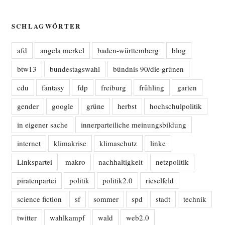
SCHLAGWÖRTER
afd
angela merkel
baden-württemberg
blog
btw13
bundestagswahl
bündnis 90/die grünen
cdu
fantasy
fdp
freiburg
frühling
garten
gender
google
grüne
herbst
hochschulpolitik
in eigener sache
innerparteiliche meinungsbildung
internet
klimakrise
klimaschutz
linke
Linkspartei
makro
nachhaltigkeit
netzpolitik
piratenpartei
politik
politik2.0
rieselfeld
science fiction
sf
sommer
spd
stadt
technik
twitter
wahlkampf
wald
web2.0