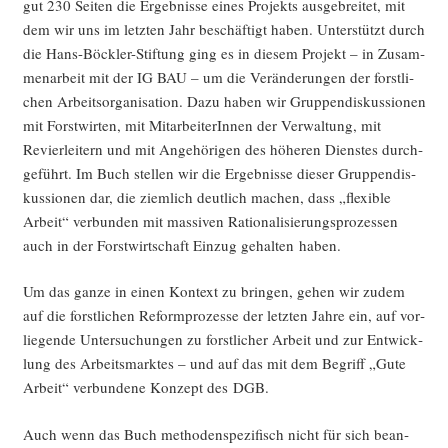
gut 230 Sei­ten die Ergeb­nis­se eines Pro­jekts aus­ge­brei­tet, mit
dem wir uns im letz­ten Jahr beschäf­tigt haben. Unter­stützt durch
die Hans-Böck­ler-Stif­tung ging es in die­sem Pro­jekt – in Zusam­
men­ar­beit mit der IG BAU – um die Ver­än­de­run­gen der forst­li­
chen Arbeits­or­ga­ni­sa­ti­on. Dazu haben wir Grup­pen­dis­kus­sio­nen
mit Forst­wir­ten, mit Mit­ar­bei­te­rIn­nen der Ver­wal­tung, mit
Revier­lei­tern und mit Ange­hö­ri­gen des höhe­ren Diens­tes durch­
ge­führt. Im Buch stel­len wir die Ergeb­nis­se die­ser Grup­pen­dis­
kus­sio­nen dar, die ziem­lich deut­lich machen, dass „fle­xi­ble
Arbeit“ ver­bun­den mit mas­si­ven Ratio­na­li­sie­rungs­pro­zes­sen
auch in der Forst­wirt­schaft Ein­zug gehal­ten haben.
Um das gan­ze in einen Kon­text zu brin­gen, gehen wir zudem
auf die forst­li­chen Reform­pro­zes­se der letz­ten Jah­re ein, auf vor­
lie­gen­de Unter­su­chun­gen zu forst­li­cher Arbeit und zur Ent­wick­
lung des Arbeits­mark­tes – und auf das mit dem Begriff „Gute
Arbeit“ ver­bun­de­ne Kon­zept des DGB.
Auch wenn das Buch metho­den­spe­zi­fisch nicht für sich bean­