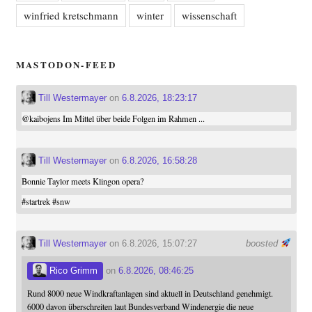
winfried kretschmann
winter
wissenschaft
MASTODON-FEED
Till Westermayer
on
6.8.2026, 18:23:17
@
kaibojens
Im Mittel über beide Folgen im Rahmen ...
Till Westermayer
on
6.8.2026, 16:58:28
Bonnie Taylor meets Klingon opera?
#
startrek
#
snw
Till Westermayer
on 6.8.2026, 15:07:27
boosted
Rico Grimm
on
6.8.2026, 08:46:25
Rund 8000 neue Windkraftanlagen sind aktuell in Deutschland genehmigt.
6000 davon überschreiten laut Bundesverband Windenergie die neue