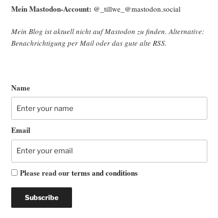
Mein Mast­o­don-Account:
@_tillwe_@mastodon.social
Mein Blog ist aktu­ell nicht auf Mast­o­don zu fin­den. Alter­na­ti­ve:
Benach­rich­ti­gung per Mail oder das gute alte
RSS
.
Name
Email
Please read our
terms and conditions