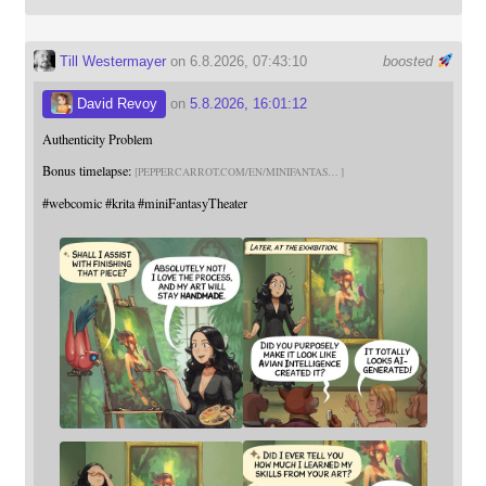
Till Westermayer
on 6.8.2026, 07:43:10
boosted
David Revoy
on
5.8.2026, 16:01:12
Authenticity Problem
Bonus timelapse:
PEPPERCARROT.COM/EN/MINIFANTAS
#
webcomic
#
krita
#
miniFantasyTheater