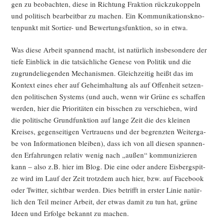
gen zu beob­ach­ten, die­se in Rich­tung Frak­ti­on rück­zu­kop­peln
und poli­tisch bear­beit­bar zu machen. Ein Kom­mu­ni­ka­ti­ons­kno­
ten­punkt mit Sor­tier- und Bewer­tungs­funk­ti­on, so in etwa.
Was die­se Arbeit span­nend macht, ist natür­lich ins­be­son­de­re der
tie­fe Ein­blick in die tat­säch­li­che Gene­se von Poli­tik und die
zugrun­de­lie­gen­den Mecha­nis­men. Gleich­zei­tig heißt das im
Kon­text eines eher auf Geheim­hal­tung als auf Offen­heit set­zen­
den poli­ti­schen Sys­tems (und auch, wenn wir Grü­ne es schaf­fen
wer­den, hier die Prio­ri­tä­ten ein biss­chen zu ver­schie­ben, wird
die poli­ti­sche Grund­funk­ti­on auf lan­ge Zeit die des klei­nen
Krei­ses, gegen­sei­ti­gen Ver­trau­ens und der begrenz­ten Wei­ter­ga­
be von Infor­ma­tio­nen blei­ben), dass ich von all die­sen span­nen­
den Erfah­run­gen rela­tiv wenig nach „außen“ kom­mu­ni­zie­ren
kann – also z.B. hier im Blog. Die eine oder ande­re Eis­berg­spit­
ze wird im Lauf der Zeit trotz­dem auch hier, bzw. auf Face­book
oder Twit­ter, sicht­bar wer­den. Dies betrifft in ers­ter Linie natür­
lich den Teil mei­ner Arbeit, der etwas damit zu tun hat, grü­ne
Ideen und Erfol­ge bekannt zu machen.