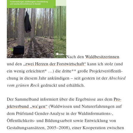
Nach den
Wald­be­sit­ze­rin­nen
und den
„zwei Her­zen der Forst­wirt­schaft“
kann ich stolz (und
ein wenig erleich­tert* …) die drit­te** gro­ße Pro­jekt­ver­öf­fent­li­
chung in die­sem Jahr ankün­di­gen – seit ges­tern ist der
Abschied
vom grü­nen Rock
gedruckt und erhältlich.
Der Sam­mel­band infor­miert über die Ergeb­nis­se aus dem
Pro­
jekt­ver­bund „wa’gen“
(Wald­wis­sen und Natur­er­fah­run­gen auf
dem Prüf­stand Gen­der-Ana­ly­se in der Waldinformations‑,
Öffent­lich­keits- und Bil­dungs­ar­beit sowie Ent­wick­lung von
Gestal­tungs­an­sät­zen, 2005–2008), einer Koope­ra­ti­on zwi­schen