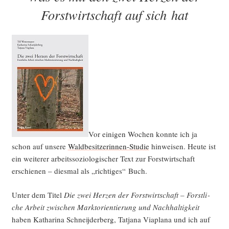
Forstwirtschaft auf sich hat
Vor eini­gen Wochen konn­te ich ja
schon auf unse­re
Wald­be­sit­ze­rin­nen-Stu­die
hin­wei­sen. Heu­te ist
ein wei­te­rer arbeits­so­zio­lo­gi­scher Text zur Forst­wirt­schaft
erschie­nen – dies­mal als „rich­ti­ges“ Buch.
Unter dem Titel
Die zwei Her­zen der Forst­wirt­schaft – Forst­li­
che Arbeit zwi­schen Markt­ori­en­tie­rung und Nach­hal­tig­keit
haben Katha­ri­na Schneij­der­berg, Tat­ja­na Via­pla­na und ich auf