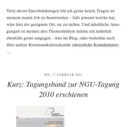
Trotz die­ser Ein­schrän­kun­gen bin ich ger­ne bereit, Fra­gen zu
mei­nem neu­en Job zu beant­wor­ten – falls jemand wel­che hat,
wäre hier der geeig­ne­te Ort, sie zu stel­len. Und inhalt­li­che Anre­
gun­gen zu mei­nen drei The­men­fel­dern neh­me ich natür­lich
eben­falls ger­ne ent­ge­gen – hier im Blog, oder wei­ter­hin auch
über ande­re Kom­mu­ni­ka­ti­ons­ka­nä­le (
dienst­li­che Kon­takt­da­ten
)
…
VERÖFFENTLICHT
MO., 7. FEBRUAR 2011
AM
Kurz: Tagungsband zur NGU-Tagung
2010 erschienen