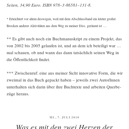
Sei­ten, 34,90 Euro. ISBN 978–3‑86581–131‑8.
* Erleich­tert vor allem des­we­gen, weil mit dem Abschluss­band ein letz­ter gro­ßer
Bro­cken ande­rer Akti­vi­tä­ten aus dem Weg zu mei­ner Diss. geräumt ist …
** Es gibt auch noch ein Buch­ma­nu­skript zu einem Pro­jekt, das
von 2002 bis 2005 gelau­fen ist, und an dem ich betei­ligt war …
mal schau­en, ob und wann das dann tat­säch­lich sei­nen Weg in
die Öffent­lich­keit findet.
*** Zwi­schen­ruf: eine aus mei­ner Sicht inno­va­ti­ve Form, die wir
zwei­mal in das Buch gepackt haben – jeweils zwei AutorIn­nen
unter­hal­ten sich dar­in über ihre Buch­tex­te und arbei­ten Quer­be­
zü­ge heraus.
VERÖFFENTLICHT
MI., 7. JULI 2010
AM
Was es mit den zwei Herzen der