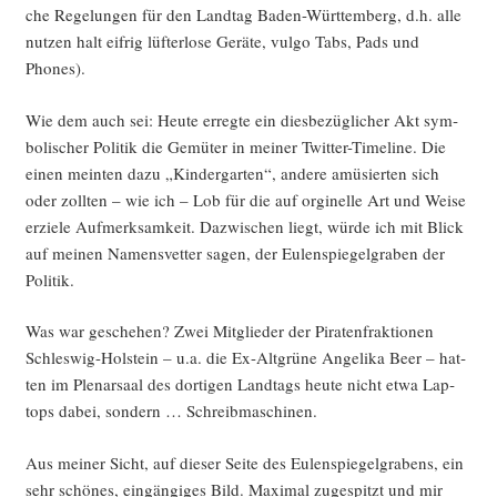
che Rege­lun­gen für den Land­tag Baden-Würt­tem­berg, d.h. alle
nut­zen halt eif­rig lüf­ter­lo­se Gerä­te, vul­go Tabs, Pads und
Phones).
Wie dem auch sei: Heu­te erreg­te ein dies­be­züg­li­cher Akt sym­
bo­li­scher Poli­tik die Gemü­ter in mei­ner Twit­ter-Time­line. Die
einen mein­ten dazu „Kin­der­gar­ten“, ande­re amü­sier­ten sich
oder zoll­ten – wie ich – Lob für die auf orgi­nel­le Art und Wei­se
erzie­le Auf­merk­sam­keit. Dazwi­schen liegt, wür­de ich mit Blick
auf mei­nen Namens­vet­ter sagen, der Eulen­spie­gel­gra­ben der
Politik.
Was war gesche­hen? Zwei Mit­glie­der der Pira­ten­frak­tio­nen
Schles­wig-Hol­stein – u.a. die Ex-Alt­grü­ne Ange­li­ka Beer – hat­
ten im Ple­nar­saal des dor­ti­gen Land­tags heu­te nicht etwa Lap­
tops dabei, son­dern … Schreibmaschinen.
Aus mei­ner Sicht, auf die­ser Sei­te des Eulen­spie­gel­gra­bens, ein
sehr schö­nes, ein­gän­gi­ges Bild. Maxi­mal zuge­spitzt und mir