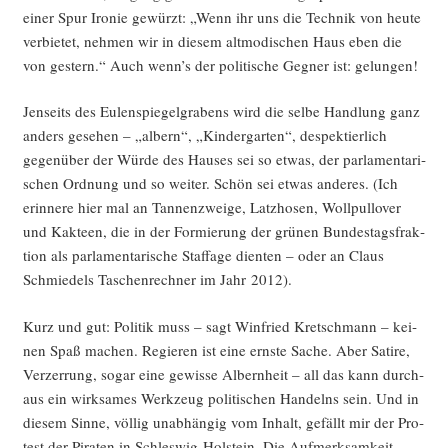
einer Spur Iro­nie gewürzt: „Wenn ihr uns die Tech­nik von heu­te
ver­bie­tet, neh­men wir in die­sem alt­mo­di­schen Haus eben die
von ges­tern.“ Auch wenn’s der poli­ti­sche Geg­ner ist: gelungen!
Jen­seits des Eulen­spie­gel­gra­bens wird die sel­be Hand­lung ganz
anders gese­hen – „albern“, „Kin­der­gar­ten“, despek­tier­lich
gegen­über der Wür­de des Hau­ses sei so etwas, der par­la­men­ta­ri­
schen Ord­nung und so wei­ter. Schön sei etwas ande­res. (Ich
erin­ne­re hier mal an Tan­nen­zwei­ge, Latz­ho­sen, Woll­pull­over
und Kak­teen, die in der For­mie­rung der grü­nen Bun­des­tags­frak­
ti­on als par­la­men­ta­ri­sche Staf­fa­ge dien­ten – oder an Claus
Schmie­dels Taschen­rech­ner im Jahr 2012).
Kurz und gut: Poli­tik muss – sagt Win­fried Kret­sch­mann – kei­
nen Spaß machen. Regie­ren ist eine erns­te Sache. Aber Sati­re,
Ver­zer­rung, sogar eine gewis­se Albern­heit – all das kann durch­
aus ein wirk­sa­mes Werk­zeug poli­ti­schen Han­delns sein. Und in
die­sem Sin­ne, völ­lig unab­hän­gig vom Inhalt, gefällt mir der Pro­
test der Pira­ten in Schles­wig-Hol­stein. Die Auf­merk­sam­keit