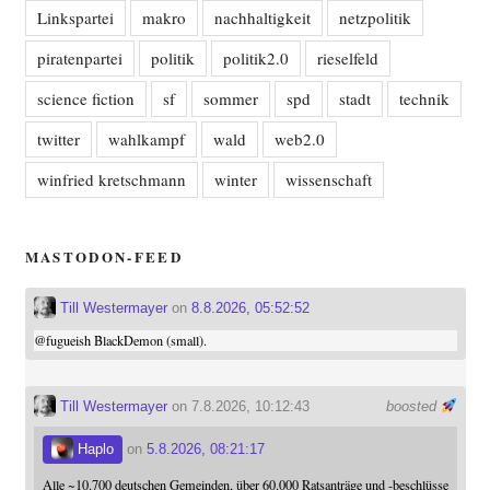
Linkspartei
makro
nachhaltigkeit
netzpolitik
piratenpartei
politik
politik2.0
rieselfeld
science fiction
sf
sommer
spd
stadt
technik
twitter
wahlkampf
wald
web2.0
winfried kretschmann
winter
wissenschaft
MASTODON-FEED
Till Westermayer
on
8.8.2026, 05:52:52
@
fugueish
BlackDemon (small).
Till Westermayer
on 7.8.2026, 10:12:43
boosted
Haplo
on
5.8.2026, 08:21:17
Alle ~10.700 deutschen Gemeinden, über 60.000 Ratsanträge und -beschlüsse