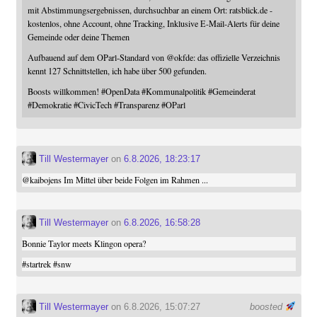
mit Abstimmungsergebnissen, durchsuchbar an einem Ort: ratsblick.de -
kostenlos, ohne Account, ohne Tracking, Inklusive E-Mail-Alerts für deine
Gemeinde oder deine Themen
Aufbauend auf dem OParl-Standard von
@
okfde
: das offizielle Verzeichnis
kennt 127 Schnittstellen, ich habe über 500 gefunden.
Boosts willkommen!
#
OpenData
#
Kommunalpolitik
#
Gemeinderat
#
Demokratie
#
CivicTech
#
Transparenz
#
OParl
Till Westermayer
on
6.8.2026, 18:23:17
@
kaibojens
Im Mittel über beide Folgen im Rahmen ...
Till Westermayer
on
6.8.2026, 16:58:28
Bonnie Taylor meets Klingon opera?
#
startrek
#
snw
Till Westermayer
on 6.8.2026, 15:07:27
boosted