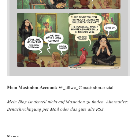
Mein Mast­o­don-Account:
@_tillwe_@mastodon.social
Mein Blog ist aktu­ell nicht auf Mast­o­don zu fin­den. Alter­na­ti­ve:
Benach­rich­ti­gung per Mail oder das gute alte
RSS
.
Name