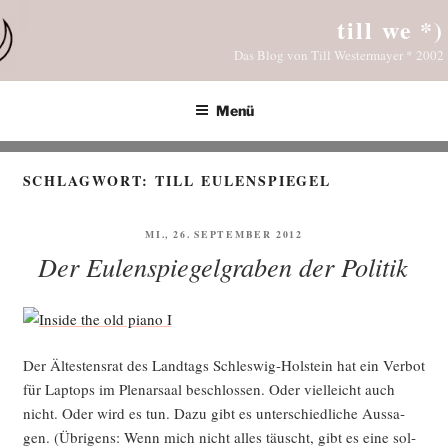
Zum
till we *)
Inhalt
Das Blog von Till Westermayer * 2002
springen
Menü
SCHLAGWORT:
TILL EULENSPIEGEL
VERÖFFENTLICHT
MI., 26. SEPTEMBER 2012
AM
Der Eulenspiegelgraben der Politik
Der Ältes­ten­srat des Land­tags Schles­wig-Hol­stein hat ein Ver­bot
für Lap­tops im Ple­nar­saal beschlos­sen. Oder viel­leicht auch
nicht. Oder wird es tun. Dazu gibt es unter­schied­li­che Aus­sa­
gen. (Übri­gens: Wenn mich nicht alles täuscht, gibt es eine sol­