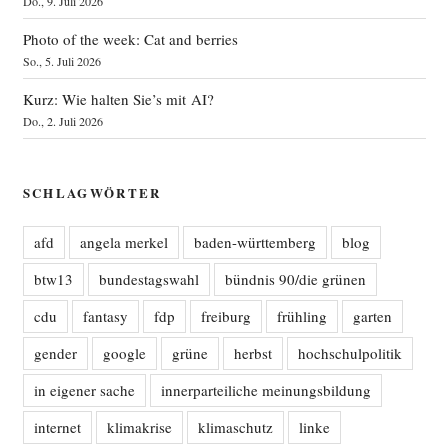
Do., 9. Juli 2026
Photo of the week: Cat and berries
So., 5. Juli 2026
Kurz: Wie halten Sie’s mit AI?
Do., 2. Juli 2026
SCHLAGWÖRTER
afd
angela merkel
baden-württemberg
blog
btw13
bundestagswahl
bündnis 90/die grünen
cdu
fantasy
fdp
freiburg
frühling
garten
gender
google
grüne
herbst
hochschulpolitik
in eigener sache
innerparteiliche meinungsbildung
internet
klimakrise
klimaschutz
linke