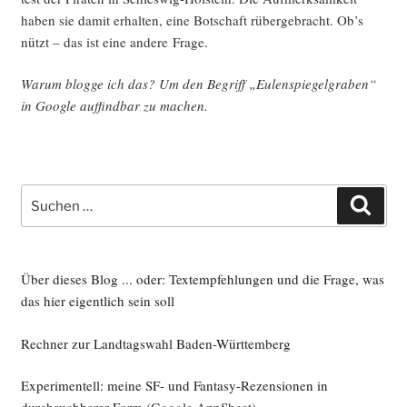
haben sie damit erhal­ten, eine Bot­schaft rüber­ge­bracht. Ob’s
nützt – das ist eine ande­re Frage.
War­um blog­ge ich das? Um den Begriff „Eulen­spie­gel­gra­ben“
in Goog­le auf­find­bar zu machen.
Suche
Such
nach:
Über dieses Blog ... oder: Textempfehlungen und die Frage, was
das hier eigentlich sein soll
Rechner zur Landtagswahl Baden-Württemberg
Experimentell: meine SF- und Fantasy-Rezensionen in