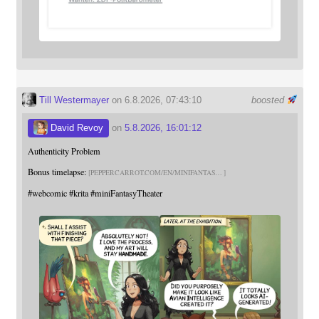
Till Westermayer
on 6.8.2026, 07:43:10
boosted
David Revoy
on
5.8.2026, 16:01:12
Authenticity Problem
Bonus timelapse:
PEPPERCARROT.COM/EN/MINIFANTAS
#
webcomic
#
krita
#
miniFantasyTheater