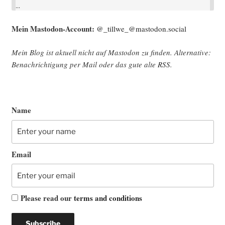
...
Mein Mast­o­don-Account:
@_tillwe_@mastodon.social
Mein Blog ist aktu­ell nicht auf Mast­o­don zu fin­den. Alter­na­ti­ve:
Benach­rich­ti­gung per Mail oder das gute alte
RSS
.
Name
Email
Please read our
terms and conditions