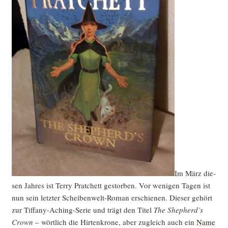
Im März die­
sen Jah­res ist Ter­ry Prat­chett gestor­ben. Vor weni­gen Tagen ist
nun sein letz­ter Schei­ben­welt-Roman erschie­nen. Die­ser gehört
zur Tif­fa­ny-Aching-Serie und trägt den Titel
The Shepherd’s
Crown
– wört­lich die Hir­ten­kro­ne, aber zugleich auch ein
Name