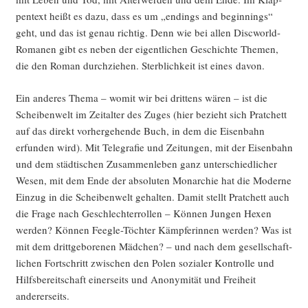
pen­text heißt es dazu, dass es um „endings and begin­nings“
geht, und das ist genau rich­tig. Denn wie bei allen Disc­world-
Roma­nen gibt es neben der eigent­li­chen Geschich­te The­men,
die den Roman durch­zie­hen. Sterb­lich­keit ist eines davon.
Ein ande­res The­ma – womit wir bei drit­tens wären – ist die
Schei­ben­welt im Zeit­al­ter des Zuges (hier bezieht sich Prat­chett
auf das direkt vor­her­ge­hen­de Buch, in dem die Eisen­bahn
erfun­den wird). Mit Tele­gra­fie und Zei­tun­gen, mit der Eisen­bahn
und dem städ­ti­schen Zusam­men­le­ben ganz unter­schied­li­cher
Wesen, mit dem Ende der abso­lu­ten Mon­ar­chie hat die Moder­ne
Ein­zug in die Schei­ben­welt gehal­ten. Damit stellt Prat­chett auch
die Fra­ge nach Geschlech­ter­rol­len – Kön­nen Jun­gen Hexen
wer­den? Kön­nen Feegle-Töch­ter Kämp­fe­rin­nen wer­den? Was ist
mit dem dritt­ge­bo­re­nen Mäd­chen? – und nach dem gesell­schaft­
li­chen Fort­schritt zwi­schen den Polen sozia­ler Kon­trol­le und
Hilfs­be­reit­schaft einer­seits und Anony­mi­tät und Frei­heit
andererseits.