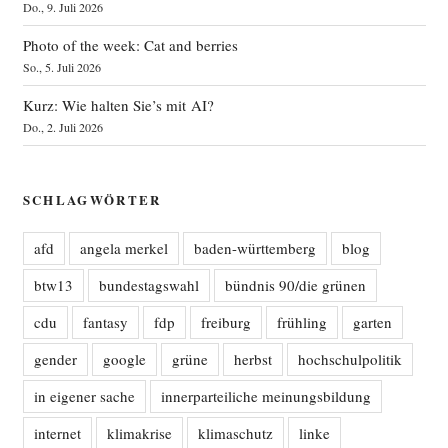
Do., 9. Juli 2026
Photo of the week: Cat and berries
So., 5. Juli 2026
Kurz: Wie halten Sie’s mit AI?
Do., 2. Juli 2026
SCHLAGWÖRTER
afd
angela merkel
baden-württemberg
blog
btw13
bundestagswahl
bündnis 90/die grünen
cdu
fantasy
fdp
freiburg
frühling
garten
gender
google
grüne
herbst
hochschulpolitik
in eigener sache
innerparteiliche meinungsbildung
internet
klimakrise
klimaschutz
linke