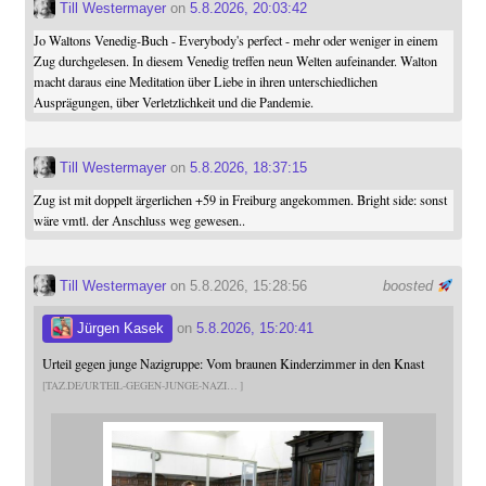
Till Westermayer
on
5.8.2026, 20:03:42
Jo Waltons Venedig-Buch - Everybody's perfect - mehr oder weniger in einem
Zug durchgelesen. In diesem Venedig treffen neun Welten aufeinander. Walton
macht daraus eine Meditation über Liebe in ihren unterschiedlichen
Ausprägungen, über Verletzlichkeit und die Pandemie.
Till Westermayer
on
5.8.2026, 18:37:15
Zug ist mit doppelt ärgerlichen +59 in Freiburg angekommen. Bright side: sonst
wäre vmtl. der Anschluss weg gewesen..
Till Westermayer
on 5.8.2026, 15:28:56
boosted
Jürgen Kasek
on
5.8.2026, 15:20:41
Urteil gegen junge Nazigruppe: Vom braunen Kinderzimmer in den Knast
TAZ.DE/URTEIL-GEGEN-JUNGE-NAZI