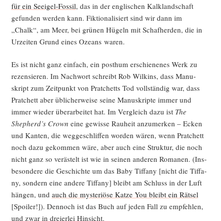
für ein See­igel-Fos­sil
, das in der eng­li­schen Kalk­land­schaft
gefun­den wer­den kann. Fik­tio­na­li­siert sind wir dann im
„Chalk“, am Meer, bei grü­nen Hügeln mit Schaf­her­den, die in
Urzei­ten Grund eines Oze­ans waren.
Es ist nicht ganz ein­fach, ein post­hum erschie­ne­nes Werk zu
rezen­sie­ren. Im Nach­wort schreibt Rob Wil­kins, dass Manu­
skript zum Zeit­punkt von Prat­chetts Tod voll­stän­dig war, dass
Prat­chett aber übli­cher­wei­se sei­ne Manu­skrip­te immer und
immer wie­der über­ar­bei­tet hat. Im Ver­gleich dazu ist
The
Shepherd’s Crown
eine gewis­se Rau­heit anzu­mer­ken – Ecken
und Kan­ten, die weg­ge­schlif­fen wor­den wären, wenn Prat­chett
noch dazu gekom­men wäre, aber auch eine Struk­tur, die noch
nicht ganz so ver­äs­telt ist wie in sei­nen ande­ren Roma­nen. (Ins­
be­son­de­re die Geschich­te um das Baby Tif­fa­ny [nicht die Tif­fa­
ny, son­dern eine ande­re Tif­fa­ny] bleibt am Schluss in der Luft
hän­gen, und
auch die mys­te­riö­se Kat­ze You bleibt ein Rät­sel
[Spoi­ler!]). Den­noch ist das Buch auf jeden Fall zu emp­feh­len,
und zwar in drei­er­lei Hinsicht.