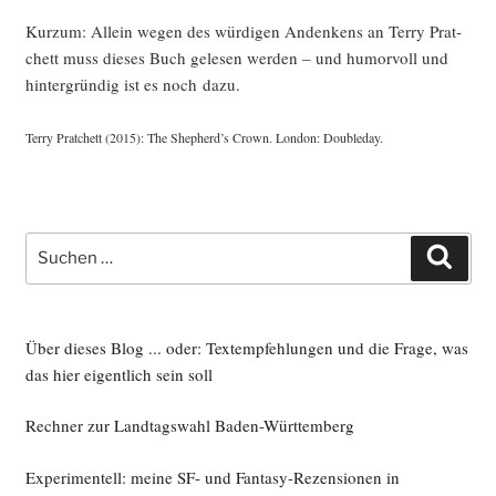
Kurz­um: Allein wegen des wür­di­gen Andenkens an Ter­ry Prat­
chett muss die­ses Buch gele­sen wer­den – und humor­voll und
hin­ter­grün­dig ist es noch dazu.
Ter­ry Prat­chett (2015): The Shepherd’s Crown. Lon­don: Doubleday.
Suche
Such
nach:
Über dieses Blog ... oder: Textempfehlungen und die Frage, was
das hier eigentlich sein soll
Rechner zur Landtagswahl Baden-Württemberg
Experimentell: meine SF- und Fantasy-Rezensionen in