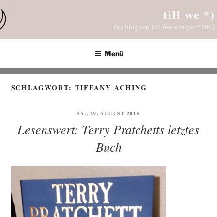
Zum
till we *)
Inhalt
Das Blog von Till Westermayer * 2002
springen
Menü
SCHLAGWORT:
TIFFANY ACHING
VERÖFFENTLICHT
SA., 29. AUGUST 2015
AM
Lesenswert: Terry Pratchetts letztes
Buch