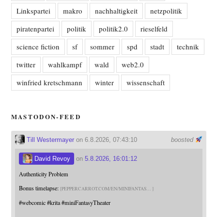
Linkspartei
makro
nachhaltigkeit
netzpolitik
piratenpartei
politik
politik2.0
rieselfeld
science fiction
sf
sommer
spd
stadt
technik
twitter
wahlkampf
wald
web2.0
winfried kretschmann
winter
wissenschaft
MASTODON-FEED
Till Westermayer
on 6.8.2026, 07:43:10
boosted
David Revoy
on
5.8.2026, 16:01:12
Authenticity Problem
Bonus timelapse:
PEPPERCARROT.COM/EN/MINIFANTAS
#
webcomic
#
krita
#
miniFantasyTheater