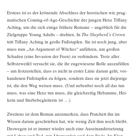
Ers­tens ist es der krö­nen­de Abschluss der heroi­schen wie prag­
ma­ti­schen Coming-of-Age-Geschich­te der jun­gen Hexe Tif­fa­ny
Aching, um die sich eini­ge frü­he­re Roma­ne – angeb­lich für die
Ziel­grup­pe Young Adults – dreh­ten. In
The Shepherd’s Crown
tritt Tif­fa­ny Aching in gro­ße Fuß­stap­fen. Sie ist noch jung, aber
muss nun „An Argu­ment of Wit­ches“ anfüh­ren, um gro­ßen
Scha­den (eine Inva­si­on der Feen) zu ver­hin­dern. Trotz aller
Selbst­zwei­fel ver­sucht sie, die ihr zuge­wie­se­ne Rol­le aus­zu­fül­len
– um fest­zu­stel­len, dass es nicht in ers­ter Linie dar­um geht, vor­
han­de­nen Fuß­stap­fen zu fol­gen, son­dern dass sie jetzt die­je­ni­ge
ist, die den Weg wei­sen muss. (Und neben­bei noch all das tun
muss, was eine Hexe tun muss, die gleich­zei­tig Heb­am­me, Hei­
le­rin und Ster­be­be­glei­te­rin ist …)
Zwei­tens ist dem Roman anzu­mer­ken, dass Prat­chett ihn im
Wis­sen dar­um geschrie­ben hat, wie wenig Zeit ihm noch bleibt.
Des­we­gen ist er immer wie­der auch eine Aus­ein­an­der­set­zung
mit Leben und Tod, mit Älter­wer­den und dem Ende. Im Klap­