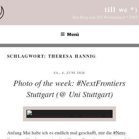
Zum
till we *)
Inhalt
Das Blog von Till Westermayer * 2002
springen
Menü
SCHLAGWORT:
THERESA HANNIG
VERÖFFENTLICHT
SA., 6. JUNI 2026
AM
Photo of the week: #NextFrontiers
Stuttgart (@ Uni Stuttgart)
Anfang Mai habe ich es end­lich mal geschafft, mir die
#Next­