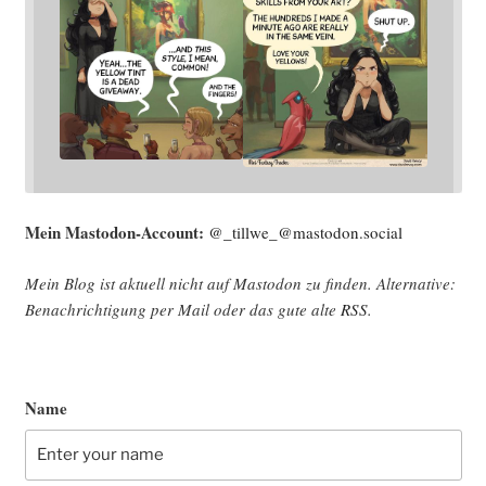
Mein Mast­o­don-Account:
@_tillwe_@mastodon.social
Mein Blog ist aktu­ell nicht auf Mast­o­don zu fin­den. Alter­na­ti­ve:
Benach­rich­ti­gung per Mail oder das gute alte
RSS
.
Name