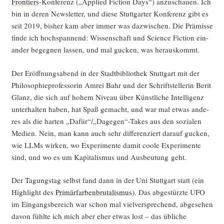
Fron­tiers
-Kon­fe­renz („Appli­ed Fic­tion Days“) anzu­schau­en. Ich
bin in deren News­let­ter, und die­se Stutt­gar­ter Kon­fe­renz gibt es
seit 2019, bis­her kam aber immer was dazwi­schen. Die Prä­mis­se
fin­de ich hoch­span­nend: Wis­sen­schaft und Sci­ence Fic­tion ein­
an­der begeg­nen las­sen, und mal gucken, was herauskommt.
Der Eröff­nungs­abend in der Stadt­bi­blio­thek Stutt­gart mit der
Phi­lo­so­phie­pro­fes­so­rin Amrei Bahr und der Schrift­stel­le­rin Berit
Glanz, die sich auf hohem Niveau über Künst­li­che Intel­li­genz
unter­hal­ten haben, hat Spaß gemacht, und war mal etwas ande­
res als die har­ten „Dafür“/„Dagegen“-Takes aus den sozia­len
Medi­en. Nein, man kann auch sehr dif­fe­ren­ziert dar­auf gucken,
wie LLMs wir­ken, wo Expe­ri­men­te damit coo­le Expe­ri­men­te
sind, und wo es um Kapi­ta­lis­mus und Aus­beu­tung geht.
Der Tagungs­tag selbst fand dann in der Uni Stutt­gart statt (ein
High­light des
Pri­mär­far­ben­bru­ta­lis­mus
). Das abge­stürz­te UFO
im Ein­gangs­be­reich war schon mal viel­ver­spre­chend, abge­se­hen
davon fühl­te ich mich aber eher etwas lost – das übli­che