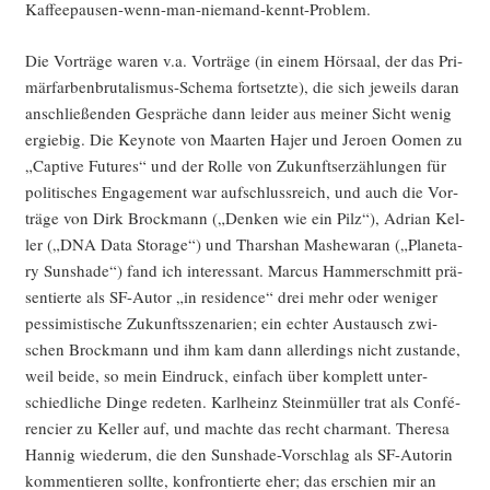
Kaffeepausen-wenn-man-niemand-kennt-Problem.
Die Vor­trä­ge waren v.a. Vor­trä­ge (in einem Hör­saal, der das Pri­
mär­far­ben­bru­ta­lis­mus-Sche­ma fort­setz­te), die sich jeweils dar­an
anschlie­ßen­den Gesprä­che dann lei­der aus mei­ner Sicht wenig
ergie­big. Die Key­note von Maar­ten Hajer und Jero­en Oomen zu
„Cap­ti­ve Futures“ und der Rol­le von Zukunfts­er­zäh­lun­gen für
poli­ti­sches Enga­ge­ment war auf­schluss­reich, und auch die Vor­
trä­ge von Dirk Brock­mann („Den­ken wie ein Pilz“), Adri­an Kel­
ler („DNA Data Sto­rage“) und Thar­shan Mas­he­wa­ran („Pla­ne­ta­
ry Suns­ha­de“) fand ich inter­es­sant. Mar­cus Ham­mer­schmitt prä­
sen­tier­te als SF-Autor „in resi­dence“ drei mehr oder weni­ger
pes­si­mis­ti­sche Zukunfts­sze­na­ri­en; ein ech­ter Aus­tausch zwi­
schen Brock­mann und ihm kam dann aller­dings nicht zustan­de,
weil bei­de, so mein Ein­druck, ein­fach über kom­plett unter­
schied­li­che Din­ge rede­ten. Karl­heinz Stein­mül­ler trat als Con­fé­
ren­cier zu Kel­ler auf, und mach­te das recht char­mant. The­re­sa
Han­nig wie­der­um, die den Suns­ha­de-Vor­schlag als SF-Autorin
kom­men­tie­ren soll­te, kon­fron­tier­te eher; das erschien mir an