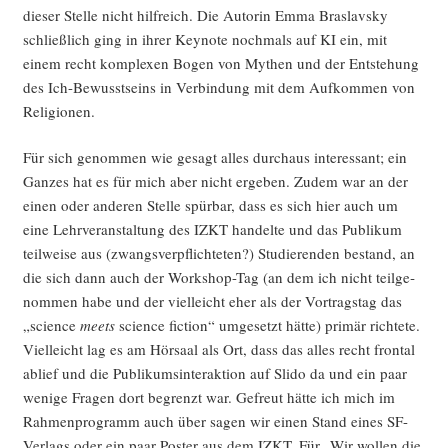
die­ser Stel­le nicht hilf­reich. Die Autorin Emma Bras­lavs­ky
schließ­lich ging in ihrer Key­note noch­mals auf KI ein, mit
einem recht kom­ple­xen Bogen von Mythen und der Ent­ste­hung
des Ich-Bewusst­seins in Ver­bin­dung mit dem Auf­kom­men von
Religionen.
Für sich genom­men wie gesagt alles durch­aus inter­es­sant; ein
Gan­zes hat es für mich aber nicht erge­ben. Zudem war an der
einen oder ande­ren Stel­le spür­bar, dass es sich hier auch um
eine Lehr­ver­an­stal­tung des IZKT han­del­te und das Publi­kum
teil­wei­se aus (zwangs­ver­pflich­te­ten?) Stu­die­ren­den bestand, an
die sich dann auch der Work­shop-Tag (an dem ich nicht teil­ge­
nom­men habe und der viel­leicht eher als der Vor­trags­tag das
„sci­ence
meets
sci­ence fic­tion“ umge­setzt hät­te) pri­mär rich­te­te.
Viel­leicht lag es am Hör­saal als Ort, dass das alles recht fron­tal
ablief und die Publi­kums­in­ter­ak­ti­on auf Slido da und ein paar
weni­ge Fra­gen dort begrenzt war. Gefreut hät­te ich mich im
Rah­men­pro­gramm auch über sagen wir einen Stand eines SF-
Ver­lags oder ein paar Pos­ter aus dem IZKT. Für „Wir wol­len die