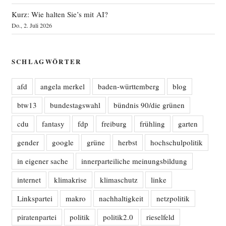
Kurz: Wie halten Sie’s mit AI?
Do., 2. Juli 2026
SCHLAGWÖRTER
afd
angela merkel
baden-württemberg
blog
btw13
bundestagswahl
bündnis 90/die grünen
cdu
fantasy
fdp
freiburg
frühling
garten
gender
google
grüne
herbst
hochschulpolitik
in eigener sache
innerparteiliche meinungsbildung
internet
klimakrise
klimaschutz
linke
Linkspartei
makro
nachhaltigkeit
netzpolitik
piratenpartei
politik
politik2.0
rieselfeld