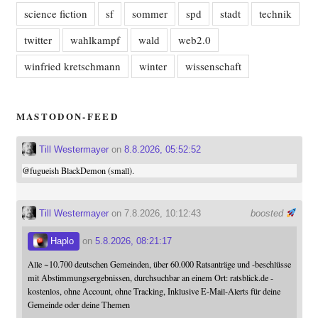
science fiction
sf
sommer
spd
stadt
technik
twitter
wahlkampf
wald
web2.0
winfried kretschmann
winter
wissenschaft
MASTODON-FEED
Till Westermayer
on
8.8.2026, 05:52:52
@
fugueish
BlackDemon (small).
Till Westermayer
on 7.8.2026, 10:12:43
boosted
Haplo
on
5.8.2026, 08:21:17
Alle ~10.700 deutschen Gemeinden, über 60.000 Ratsanträge und -beschlüsse
mit Abstimmungsergebnissen, durchsuchbar an einem Ort: ratsblick.de -
kostenlos, ohne Account, ohne Tracking, Inklusive E-Mail-Alerts für deine
Gemeinde oder deine Themen