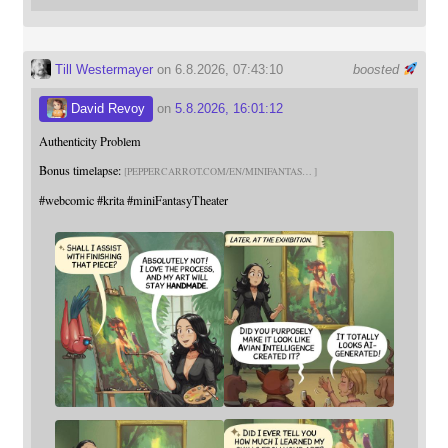
Till Westermayer
on 6.8.2026, 07:43:10
boosted
David Revoy
on
5.8.2026, 16:01:12
Authenticity Problem
Bonus timelapse:
PEPPERCARROT.COM/EN/MINIFANTAS
#
webcomic
#
krita
#
miniFantasyTheater