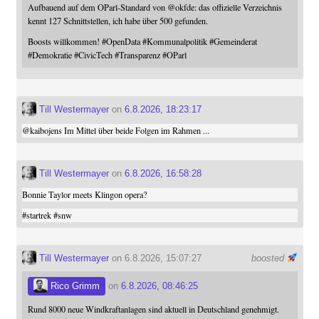
Aufbauend auf dem OParl-Standard von
@
okfde
: das offizielle Verzeichnis
kennt 127 Schnittstellen, ich habe über 500 gefunden.
Boosts willkommen!
#
OpenData
#
Kommunalpolitik
#
Gemeinderat
#
Demokratie
#
CivicTech
#
Transparenz
#
OParl
Till Westermayer
on
6.8.2026, 18:23:17
@
kaibojens
Im Mittel über beide Folgen im Rahmen ...
Till Westermayer
on
6.8.2026, 16:58:28
Bonnie Taylor meets Klingon opera?
#
startrek
#
snw
Till Westermayer
on 6.8.2026, 15:07:27
boosted
Rico Grimm
on
6.8.2026, 08:46:25
Rund 8000 neue Windkraftanlagen sind aktuell in Deutschland genehmigt.