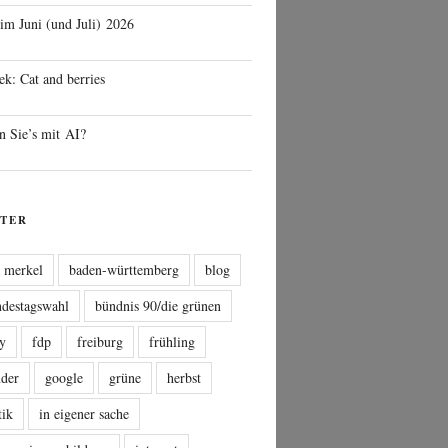
 im Juni (und Juli) 2026
ek: Cat and berries
n Sie’s mit AI?
TER
a merkel
baden-württemberg
blog
ndestagswahl
bündnis 90/die grünen
sy
fdp
freiburg
frühling
nder
google
grüne
herbst
tik
in eigener sache