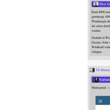
Rico G
Rund 8000 neue
genehmigt. 600
Windenergie die
der schon durc
werden.
Deshalb ist Win
Gesetze: Solar 
Windkraft verli
Anlagen.
Till West
Kathari
Hintergrund:
Z