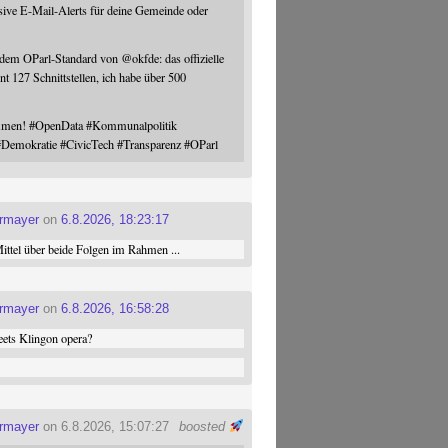
sive E-Mail-Alerts für deine Gemeinde oder
 dem OParl-Standard von
@
okfde
: das offizielle
nt 127 Schnittstellen, ich habe über 500
ommen!
#
OpenData
#
Kommunalpolitik
#
Demokratie
#
CivicTech
#
Transparenz
#
OParl
ermayer
on
6.8.2026, 18:23:17
ttel über beide Folgen im Rahmen ...
ermayer
on
6.8.2026, 16:58:28
ets Klingon opera?
ermayer
on 6.8.2026, 15:07:27
boosted