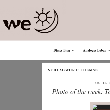
Zum
Inhalt
springen
Dieses Blog
Analoges Leben
SCHLAGWORT:
THEMSE
VERÖFF
SO., 15.
AM
Photo of the week: T