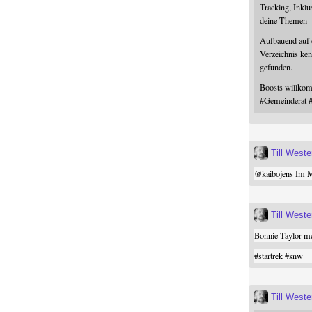
Tracking, Inklu
deine Themen
Aufbauend auf
Verzeichnis ken
gefunden.
Boosts willk
#
Gemeinderat
Till West
@
kaibojens
Im Mi
Till West
Bonnie Taylor me
#
startrek
#
snw
Till West