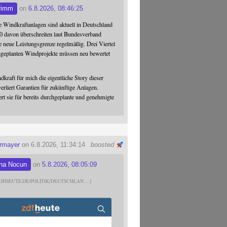
rimm
on
6.8.2026, 08:46:25
 Windkraftanlagen sind aktuell in Deutschland
0 davon überschreiten laut Bundesverband
 neue Leistungsgrenze regelmäßig. Drei Viertel
hgeplanten Windprojekte müssen neu bewertet
dkraft für mich die eigentliche Story dieser
verliert Garantien für zukünftige Anlagen.
ert sie für bereits durchgeplante und genehmigte
ermayer
on 6.8.2026, 11:34:14
boosted
na Nocun
on
5.8.2026, 08:05:09
DFHEUTE.DE/POLITIK/DEUTSCHLAN