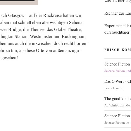
was das hier eig
Rechner zur La
nach Glas­gow – auf der Rück­rei­se hat­ten wir
aben mal schnell eben alle wich­ti­gen Sehens­
Experimentell:
ower Bridge, die Them­se, das Glo­be Theat­re,
durchsuchbarer
ding­ton Sta­ti­on, West­mins­ter und Buck­ing­ham
aben uns auch die inzwi­schen doch recht hor­ren­
mehr zu tun, als die­se Orte von außen anzu­gu­
FRISCH KO
l gesehen!
Science Fiction
Science Fiction un
Das C-Wort - C
Frank Hamm
The good kind o
Aufschrieb zur Me.
Science Fiction
Science Fiction im