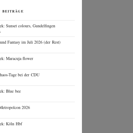
N BEITRÄGE
ek: Sunset colours, Gundelfingen
6
 und Fantasy im Juli 2026 (der Rest)
ek: Maracuja flower
haos-Tage bei der CDU
ek: Blue bee
 Metropolcon 2026
eek: Köln Hbf