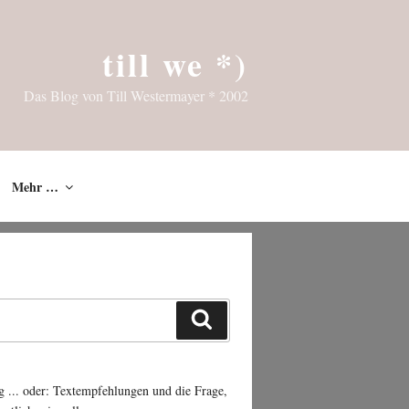
till we *)
Das Blog von Till Westermayer * 2002
Mehr …
Suchen
g ... oder: Textempfehlungen und die Frage,