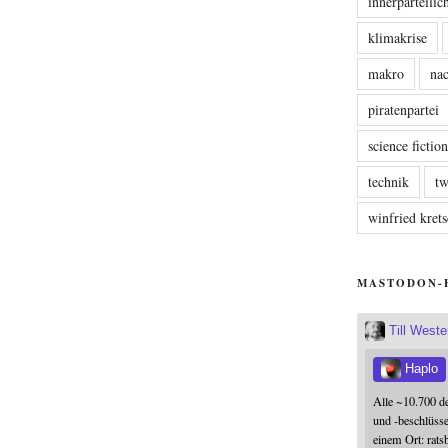
innerparteili
klimakrise
makro
nac
piratenpartei
science fictio
technik
tw
winfried kre
MASTODON-
Till West
Haplo
Alle ~10.700 d
und -beschlüss
einem Ort: rats