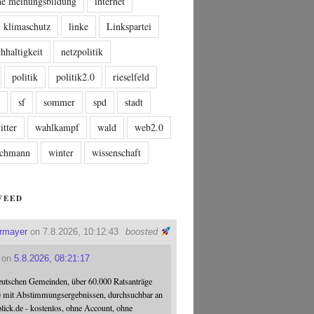
che meinungsbildung
internet
klimaschutz
linke
Linkspartei
hhaltigkeit
netzpolitik
politik
politik2.0
rieselfeld
n
sf
sommer
spd
stadt
itter
wahlkampf
wald
web2.0
tschmann
winter
wissenschaft
FEED
ermayer
on 7.8.2026, 10:12:43
boosted
on
5.8.2026, 08:21:17
eutschen Gemeinden, über 60.000 Ratsanträge
e mit Abstimmungsergebnissen, durchsuchbar an
blick.de - kostenlos, ohne Account, ohne