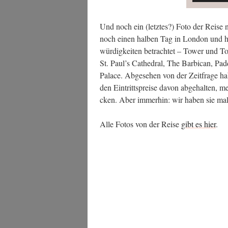
Und noch ein (letz­tes?) Foto der Rei­se 
noch einen hal­ben Tag in Lon­don und h
wür­dig­kei­ten betrach­tet – Tower und T
St. Paul’s Cathe­dral, The Bar­bican, Pad­
Palace. Abge­se­hen von der Zeit­fra­ge h
den Ein­tritts­prei­se davon abge­hal­ten, 
cken. Aber immer­hin: wir haben sie ma
Alle Fotos von der Rei­se
gibt es hier
.