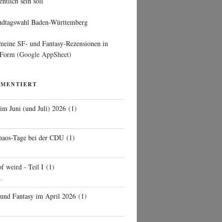
entlich sein soll
ndtagswahl Baden-Württemberg
 meine SF- und Fantasy-Rezensionen in
 Form
(Google AppSheet)
MMENTIERT
 im Juni (und Juli) 2026
(
1
)
d
haos-Tage bei der CDU
(
1
)
f weird - Teil I
(
1
)
..
 und Fantasy im April 2026
(
1
)