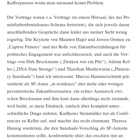
Kaffeepausen-wenn-man-niemand-kennt-Problem.
Die Vor­trä­ge waren v.a. Vor­trä­ge (in einem Hör­saal, der das Pri­
mär­far­ben­bru­ta­lis­mus-Sche­ma fort­setz­te), die sich jeweils dar­an
anschlie­ßen­den Gesprä­che dann lei­der aus mei­ner Sicht wenig
ergie­big. Die Key­note von Maar­ten Hajer und Jero­en Oomen zu
„Cap­ti­ve Futures“ und der Rol­le von Zukunfts­er­zäh­lun­gen für
poli­ti­sches Enga­ge­ment war auf­schluss­reich, und auch die Vor­
trä­ge von Dirk Brock­mann („Den­ken wie ein Pilz“), Adri­an Kel­
ler („DNA Data Sto­rage“) und Thar­shan Mas­he­wa­ran („Pla­ne­ta­
ry Suns­ha­de“) fand ich inter­es­sant. Mar­cus Ham­mer­schmitt prä­
sen­tier­te als SF-Autor „in resi­dence“ drei mehr oder weni­ger
pes­si­mis­ti­sche Zukunfts­sze­na­ri­en; ein ech­ter Aus­tausch zwi­
schen Brock­mann und ihm kam dann aller­dings nicht zustan­de,
weil bei­de, so mein Ein­druck, ein­fach über kom­plett unter­
schied­li­che Din­ge rede­ten. Karl­heinz Stein­mül­ler trat als Con­fé­
ren­cier zu Kel­ler auf, und mach­te das recht char­mant. The­re­sa
Han­nig wie­der­um, die den Suns­ha­de-Vor­schlag als SF-Autorin
kom­men­tie­ren soll­te, kon­fron­tier­te eher; das erschien mir an