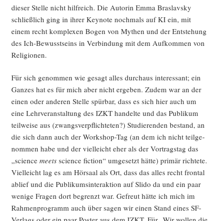
die­ser Stel­le nicht hilf­reich. Die Autorin Emma Bras­lavs­ky
schließ­lich ging in ihrer Key­note noch­mals auf KI ein, mit
einem recht kom­ple­xen Bogen von Mythen und der Ent­ste­hung
des Ich-Bewusst­seins in Ver­bin­dung mit dem Auf­kom­men von
Religionen.
Für sich genom­men wie gesagt alles durch­aus inter­es­sant; ein
Gan­zes hat es für mich aber nicht erge­ben. Zudem war an der
einen oder ande­ren Stel­le spür­bar, dass es sich hier auch um
eine Lehr­ver­an­stal­tung des IZKT han­del­te und das Publi­kum
teil­wei­se aus (zwangs­ver­pflich­te­ten?) Stu­die­ren­den bestand, an
die sich dann auch der Work­shop-Tag (an dem ich nicht teil­ge­
nom­men habe und der viel­leicht eher als der Vor­trags­tag das
„sci­ence
meets
sci­ence fic­tion“ umge­setzt hät­te) pri­mär rich­te­te.
Viel­leicht lag es am Hör­saal als Ort, dass das alles recht fron­tal
ablief und die Publi­kums­in­ter­ak­ti­on auf Slido da und ein paar
weni­ge Fra­gen dort begrenzt war. Gefreut hät­te ich mich im
Rah­men­pro­gramm auch über sagen wir einen Stand eines SF-
Ver­lags oder ein paar Pos­ter aus dem IZKT. Für „Wir wol­len die