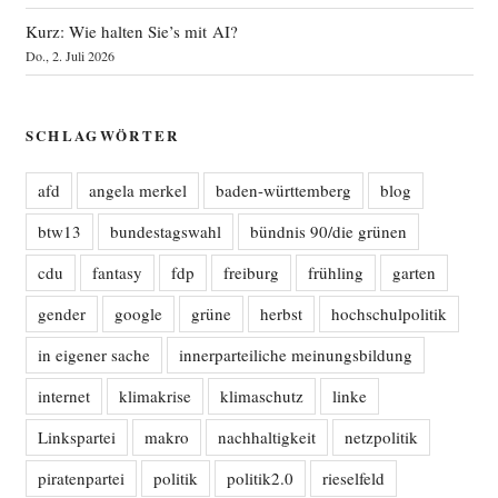
Kurz: Wie halten Sie’s mit AI?
Do., 2. Juli 2026
SCHLAGWÖRTER
afd
angela merkel
baden-württemberg
blog
btw13
bundestagswahl
bündnis 90/die grünen
cdu
fantasy
fdp
freiburg
frühling
garten
gender
google
grüne
herbst
hochschulpolitik
in eigener sache
innerparteiliche meinungsbildung
internet
klimakrise
klimaschutz
linke
Linkspartei
makro
nachhaltigkeit
netzpolitik
piratenpartei
politik
politik2.0
rieselfeld