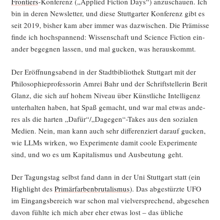
Fron­tiers
-Kon­fe­renz („Appli­ed Fic­tion Days“) anzu­schau­en. Ich
bin in deren News­let­ter, und die­se Stutt­gar­ter Kon­fe­renz gibt es
seit 2019, bis­her kam aber immer was dazwi­schen. Die Prä­mis­se
fin­de ich hoch­span­nend: Wis­sen­schaft und Sci­ence Fic­tion ein­
an­der begeg­nen las­sen, und mal gucken, was herauskommt.
Der Eröff­nungs­abend in der Stadt­bi­blio­thek Stutt­gart mit der
Phi­lo­so­phie­pro­fes­so­rin Amrei Bahr und der Schrift­stel­le­rin Berit
Glanz, die sich auf hohem Niveau über Künst­li­che Intel­li­genz
unter­hal­ten haben, hat Spaß gemacht, und war mal etwas ande­
res als die har­ten „Dafür“/„Dagegen“-Takes aus den sozia­len
Medi­en. Nein, man kann auch sehr dif­fe­ren­ziert dar­auf gucken,
wie LLMs wir­ken, wo Expe­ri­men­te damit coo­le Expe­ri­men­te
sind, und wo es um Kapi­ta­lis­mus und Aus­beu­tung geht.
Der Tagungs­tag selbst fand dann in der Uni Stutt­gart statt (ein
High­light des
Pri­mär­far­ben­bru­ta­lis­mus
). Das abge­stürz­te UFO
im Ein­gangs­be­reich war schon mal viel­ver­spre­chend, abge­se­hen
davon fühl­te ich mich aber eher etwas lost – das übli­che