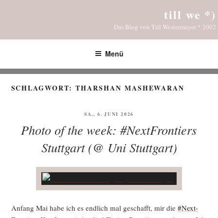
Zum
till we *)
Inhalt
Das Blog von Till Westermayer * 2002
springen
Menü
SCHLAGWORT:
THARSHAN MASHEWARAN
VERÖFFENTLICHT
SA., 6. JUNI 2026
AM
Photo of the week: #NextFrontiers
Stuttgart (@ Uni Stuttgart)
Anfang Mai habe ich es end­lich mal geschafft, mir die
#Next­