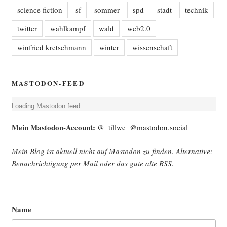
science fiction
sf
sommer
spd
stadt
technik
twitter
wahlkampf
wald
web2.0
winfried kretschmann
winter
wissenschaft
MASTODON-FEED
Loa­ding Mast­o­don feed…
Mein Mast­o­don-Account:
@_tillwe_@mastodon.social
Mein Blog ist aktu­ell nicht auf Mast­o­don zu fin­den. Alter­na­ti­ve:
Benach­rich­ti­gung per Mail oder das gute alte
RSS
.
Name