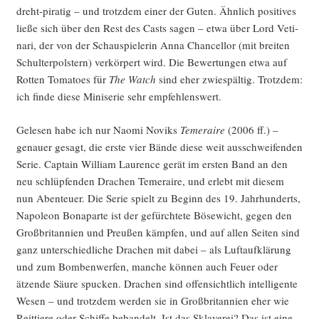
dreht-pira­tig – und trotz­dem einer der Guten. Ähn­lich posi­ti­ves
lie­ße sich über den Rest des Casts sagen – etwa über Lord Veti­
na­ri, der von der Schau­spie­le­rin Anna Chan­cell­or (mit brei­ten
Schul­ter­pols­tern) ver­kör­pert wird. Die Bewer­tun­gen etwa auf
Rot­ten Toma­toes für
The Watch
sind eher zwie­späl­tig. Trotz­dem:
ich fin­de die­se Mini­se­rie sehr empfehlenswert.
Gele­sen habe ich nur Nao­mi Noviks
Temer­ai­re
(2006 ff.) –
genau­er gesagt, die ers­te vier Bän­de die­se weit aus­schwei­fen­den
Serie. Cap­tain Wil­liam Lau­rence gerät im ers­ten Band an den
neu schlüp­fen­den Dra­chen Temer­ai­re, und erlebt mit die­sem
nun Aben­teu­er. Die Serie spielt zu Beginn des 19. Jahr­hun­derts,
Napo­le­on Bona­par­te ist der gefürch­te­te Böse­wicht, gegen den
Groß­bri­tan­ni­en und Preu­ßen kämp­fen, und auf allen Sei­ten sind
ganz unter­schied­li­che Dra­chen mit dabei – als Luft­auf­klä­rung
und zum Bom­ben­wer­fen, man­che kön­nen auch Feu­er oder
ätzen­de Säu­re spu­cken. Dra­chen sind offen­sicht­lich intel­li­gen­te
Wesen – und trotz­dem wer­den sie in Groß­bri­tan­ni­en eher wie
Reit­tie­re oder Schif­fe behan­delt. Ist das Skla­ve­rei? Das ist eine