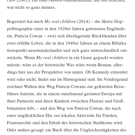
war nicht so ganz meines.
Begeis­tert hat mich
My real child­ren
(2014) – die fik­ti­ve Dop­
pel­bio­gra­phie einer in den 1920er Jah­ren gebo­re­nen Eng­län­de­
rin, Patri­cia Cowan – zwei sich über­la­gern­de Rück­blen­den über
zwei erfüll­te Leben, die in den 1940er Jah­ren an einem Bif­ur­ka­
ti­ons­punkt aus­ein­an­der­lau­fen und sich ganz unter­schied­lich ent­
wi­ckeln. Wenn
My real child­ren
in ein Gen­re gepackt wer­den
müss­te, wäre es der his­to­ri­sche Was-wäre-wenn-Roman, aller­
dings hier aus der Per­spek­ti­ve von unten. Ob Ken­ne­dy ermor­det
wird oder nicht, fin­det nur im Hin­ter­grund statt. Im Vor­der­grund
zeich­net Walt­on den Weg Patri­cia Cowans zur gefei­er­ten Rei­se­
füh­rer-Autorin, die in einem zuneh­mend geein­ten Euro­pa mit
ihrer Part­ne­rin und ihren Kin­dern zwi­schen Flo­renz und Groß­
bri­tan­ni­en lebt, – und den Weg von Patri­cia Cowan, die nach
einer unglück­li­chen Ehe zur loka­len Akti­vis­tin für Frie­den,
Frau­en­rech­te und den Erhalt des his­to­ri­schen Stadt­kerns wird.
Oder anders gesagt: ein Buch über die Ungleich­zei­tig­kei­ten des