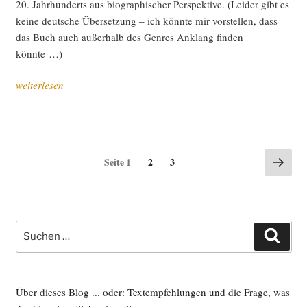
20. Jahr­hun­derts aus bio­gra­phi­scher Per­spek­ti­ve. (Lei­der gibt es
kei­ne deut­sche Über­set­zung – ich könn­te mir vor­stel­len, dass
das Buch auch außer­halb des Gen­res Anklang fin­den
könnte …)
„Im
weiterlesen
Herbst
2015
gele­
sen
Seitennummerierung
Näch
Seite
Seite
Seite
1
2
3
–
Seite
der
Teil II“
Beiträge
Suche
Such
nach:
Über dieses Blog ... oder: Textempfehlungen und die Frage, was