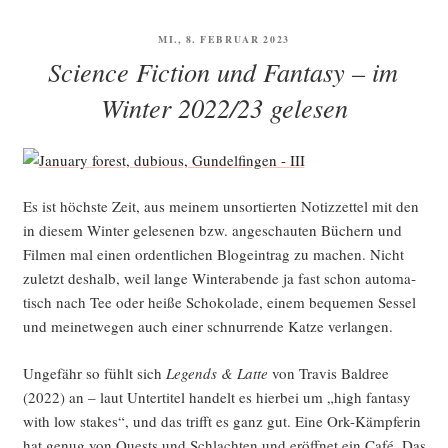
VERÖFFENTLICHT
MI., 8. FEBRUAR 2023
AM
Science Fiction und Fantasy – im
Winter 2022/23 gelesen
Es ist höchs­te Zeit, aus mei­nem unsor­tier­ten Notiz­zet­tel mit den
in die­sem Win­ter gele­se­nen bzw. ange­schau­ten Büchern und
Fil­men mal einen ordent­li­chen Blog­ein­trag zu machen. Nicht
zuletzt des­halb, weil lan­ge Win­ter­aben­de ja fast schon auto­ma­
tisch nach Tee oder hei­ße Scho­ko­la­de, einem beque­men Ses­sel
und mei­net­we­gen auch einer schnur­ren­de Kat­ze verlangen.
Unge­fähr so fühlt sich
Legends & Lat­te
von Tra­vis Bal­d­ree
(2022) an – laut Unter­ti­tel han­delt es hier­bei um „high fan­ta­sy
with low sta­kes“, und das trifft es ganz gut. Eine Ork-Kämp­fe­rin
hat genug von Quests und Schlach­ten und eröff­net ein Café. Das