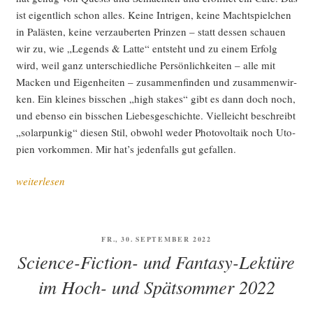
ist eigent­lich schon alles. Kei­ne Intri­gen, kei­ne Macht­spiel­chen
in Paläs­ten, kei­ne ver­zau­ber­ten Prin­zen – statt des­sen schau­en
wir zu, wie „Legends & Lat­te“ ent­steht und zu einem Erfolg
wird, weil ganz unter­schied­li­che Per­sön­lich­kei­ten – alle mit
Macken und Eigen­hei­ten – zusam­men­fin­den und zusam­men­wir­
ken. Ein klei­nes biss­chen „high sta­kes“ gibt es dann doch noch,
und eben­so ein biss­chen Lie­bes­ge­schich­te. Viel­leicht beschreibt
„solar­pun­kig“ die­sen Stil, obwohl weder Pho­to­vol­ta­ik noch Uto­
pien vor­kom­men. Mir hat’s jeden­falls gut gefallen.
„Sci­
weiterlesen
ence
Fic­
tion
VERÖFFENTLICHT
FR., 30. SEPTEMBER 2022
und
AM
Science-Fiction- und Fantasy-Lektüre
Fan­
ta­
im Hoch- und Spätsommer 2022
sy