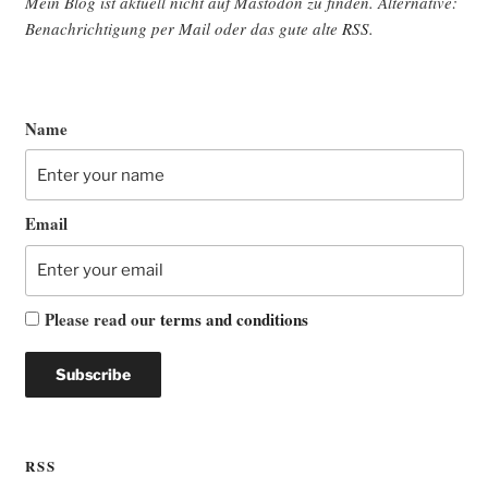
Mein Blog ist aktu­ell nicht auf Mast­o­don zu fin­den. Alter­na­ti­ve:
Benach­rich­ti­gung per Mail oder das gute alte
RSS
.
Name
Email
Please read our
terms and conditions
RSS