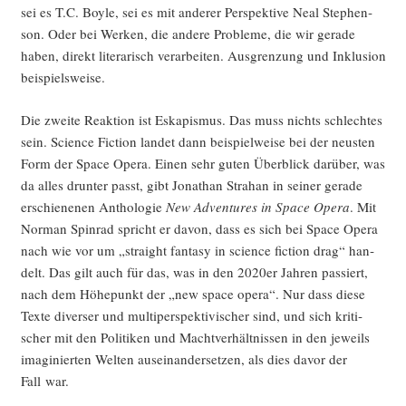
sei es T.C. Boyle, sei es mit ande­rer Per­spek­ti­ve Neal Ste­phen­
son. Oder bei Wer­ken, die ande­re Pro­ble­me, die wir gera­de
haben, direkt lite­ra­risch ver­ar­bei­ten. Aus­gren­zung und Inklu­si­on
beispielsweise.
Die zwei­te Reak­ti­on ist Eska­pis­mus. Das muss nichts schlech­tes
sein. Sci­ence Fic­tion lan­det dann bei­spiel­wei­se bei der neus­ten
Form der Space Ope­ra. Einen sehr guten Über­blick dar­über, was
da alles drun­ter passt, gibt Jona­than Stra­han in sei­ner gera­de
erschie­ne­nen Antho­lo­gie
New Adven­tures in Space Ope­ra
. Mit
Nor­man Spin­rad spricht er davon, dass es sich bei Space Ope­ra
nach wie vor um „straight fan­ta­sy in sci­ence fic­tion drag“ han­
delt. Das gilt auch für das, was in den 2020er Jah­ren pas­siert,
nach dem Höhe­punkt der „new space ope­ra“. Nur dass die­se
Tex­te diver­ser und mul­ti­per­spek­ti­vi­scher sind, und sich kri­ti­
scher mit den Poli­ti­ken und Macht­ver­hält­nis­sen in den jeweils
ima­gi­nier­ten Wel­ten aus­ein­an­der­set­zen, als dies davor der
Fall war.