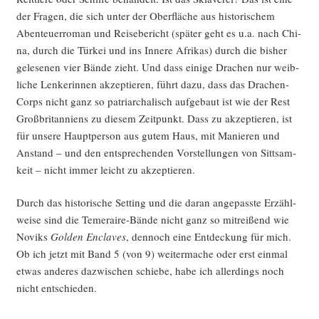
der Fra­gen, die sich unter der Ober­flä­che aus his­to­ri­schem
Aben­teu­er­ro­man und Rei­se­be­richt (spä­ter geht es u.a. nach Chi­
na, durch die Tür­kei und ins Inne­re Afri­kas) durch die bis­her
gele­se­nen vier Bän­de zieht. Und dass eini­ge Dra­chen nur weib­
li­che Len­ke­rin­nen akzep­tie­ren, führt dazu, dass das Dra­chen-
Corps nicht ganz so patri­ar­cha­lisch auf­ge­baut ist wie der Rest
Groß­bri­tan­ni­ens zu die­sem Zeit­punkt. Dass zu akzep­tie­ren, ist
für unse­re Haupt­per­son aus gutem Haus, mit Manie­ren und
Anstand – und den ent­spre­chen­den Vor­stel­lun­gen von Sitt­sam­
keit – nicht immer leicht zu akzeptieren.
Durch das his­to­ri­sche Set­ting und die dar­an ange­pass­te Erzähl­
wei­se sind die Temer­ai­re-Bän­de nicht ganz so mit­rei­ßend wie
Noviks
Gol­den Encla­ves
, den­noch eine Ent­de­ckung für mich.
Ob ich jetzt mit Band 5 (von 9) wei­ter­ma­che oder erst ein­mal
etwas ande­res dazwi­schen schie­be, habe ich aller­dings noch
nicht entschieden.