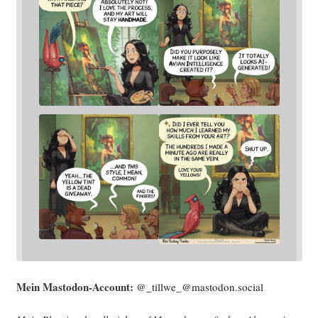
Mein Mast­o­don-Account:
@_tillwe_@mastodon.social