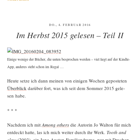
ence-
Fic­
tion-
VERÖFFENTLICHT
DO., 4. FEBRUAR 2016
und
AM
Im Herbst 2015 gelesen – Teil II
Fan­
ta­
sy-
Lek­
Eini­ge weni­ge der Bücher, die unten bespro­chen wer­den – viel liegt auf der Kind­le-
tü­
App, ande­res steht schon im Regal …
re
Heu­te set­ze ich dann mei­nen von eini­gen Wochen gepos­te­ten
im
Über­blick
dar­über fort, was ich seit dem Som­mer 2015 gele­
Hoch-
sen habe.
und
Spät­
* * *
som­
mer
Nach­dem ich mit
Among others
die Autorin Jo Walt­on für mich
2022“
ent­deckt hat­te, las ich mich wei­ter durch ihr Werk.
Tooth and
claw
(2003), ein Jane-Aus­ten-Fami­li­en­dra­ma, nur mit Dra­chen,