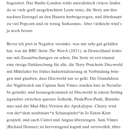
begeis­tert. Das Stu­dio-Lon­don wirkt unrea­lis­tisch (wie­so lau­fen
da so vie­le grell aus­ge­leuch­te­te Leu­te rum), die Sto­ry um den
nack­ten Erz­engel an den Haa­ren her­bei­ge­zo­gen, und über­haupt:
zu viel Pop­corn und zu wenig Sar­kas­mus. Aber viel­leicht wird’s
ja noch besser.
Bevor ich jetzt in Nega­ti­ve ver­sin­ke: was mir sehr gut gefal­len
hat, war die BBC-Serie
The Watch
(2021), in Deutsch­land lei­der
nur mit Zusatz­bu­chun­gen zu sehen. Die Serie ist erst ein­mal
eine rie­si­ge Ent­täu­schung für alle, die Ter­ry Prat­chetts Disc­world
mit Mit­tel­al­ter bis frü­her Indus­tria­li­sie­rung in Ver­bin­dung brin­
gen und glau­ben, dass Disc­world nur so geht. Die Grund­ideen
der Night­watch um Cap­tain Sam Vimes wur­den hier in Neon­far­
be getunkt, und her­aus­ge­kom­men ist Disc­world in einem Set­ting
irgend­wo zwi­schen quee­rer Ästhe­tik, Pun­k/­Post-Punk, Bru­ta­lis­
mus und der Mad-Max-Ver­si­on der Apo­ka­lyp­se. Cher­ry wird
von der*dem nonbinäre*n Schauspieler*in Jo Eaton-Kent
gespielt, und auch Car­rot und Angua über­zeu­gen. Sam Vimes
(Richard Dor­mer) ist her­vor­ra­gend kaputt und ver­zwei­felt, über­