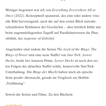
Weni­ger begeis­tert war ich von
Ever­y­thing Ever­y­whe­re All at
Once
(2022). Kon­zep­tu­ell span­nend, das eine oder ande­re visu­
el­le Bild her­vor­ra­gend, auch die auf den ers­ten Blick unwahr­
schein­li­chen Hel­din­nen der Geschich­te – aber letzt­lich fehl­te mir
beim zugrun­de­lie­gen­den Zugriff auf Par­al­lel­uni­ver­sen die Plau­
si­bi­li­tät, der
sus­pen­se of dis­be­lief
.
Ange­lau­fen sind zudem die Seri­en
The Lord of the Rings: The
Rings of Power
und eine neue Staf­fel von
Star Trek: Lower
Decks
, bei­de bei Ama­zon Prime.
Lower Decks
ist nach den ers­
ten Fol­gen der aktu­el­len Staf­fel soli­de, humor­vol­le Star-Trek-
Unter­hal­tung. Die
Rin­ge der Macht
haben mich als epi­sche
Serie posi­tiv über­rascht, gera­de im Ver­gleich zur Hobbit-
„Verfilmung“.
Soweit die Seri­en und Fil­me. Zu den Büchern:
„Sci­
weiterlesen