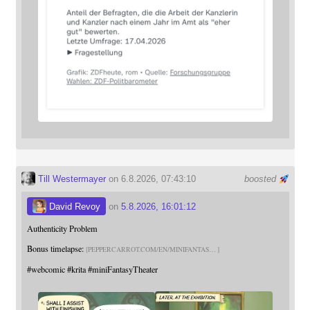
Till Westermayer
on 6.8.2026, 07:43:10
boosted
David Revoy
on
5.8.2026, 16:01:12
Authenticity Problem
Bonus timelapse:
PEPPERCARROT.COM/EN/MINIFANTAS
#
webcomic
#
krita
#
miniFantasyTheater