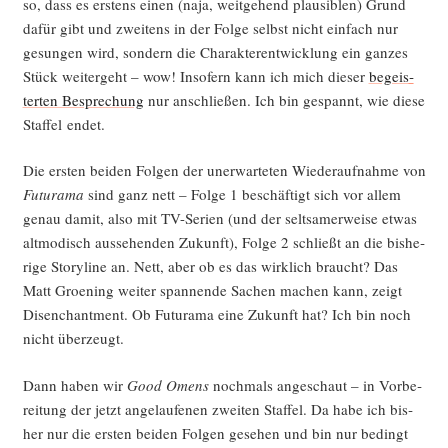
so, dass es ers­tens einen (naja, weit­ge­hend plau­si­blen) Grund
dafür gibt und zwei­tens in der Fol­ge selbst nicht ein­fach nur
gesun­gen wird, son­dern die Cha­rak­ter­ent­wick­lung ein gan­zes
Stück wei­ter­geht – wow! Inso­fern kann ich mich die­ser
begeis­
ter­ten Bespre­chung
nur anschlie­ßen. Ich bin gespannt, wie die­se
Staf­fel endet.
Die ers­ten bei­den Fol­gen der uner­war­te­ten Wie­der­auf­nah­me von
Futura­ma
sind ganz nett – Fol­ge 1 beschäf­tigt sich vor allem
genau damit, also mit TV-Seri­en (und der selt­sa­mer­wei­se etwas
alt­mo­disch aus­se­hen­den Zukunft), Fol­ge 2 schließt an die bis­he­
ri­ge Sto­ry­line an. Nett, aber ob es das wirk­lich braucht? Das
Matt Groe­ning wei­ter span­nen­de Sachen machen kann, zeigt
Disen­chant­ment. Ob Futura­ma eine Zukunft hat? Ich bin noch
nicht überzeugt.
Dann haben wir
Good Omens
noch­mals ange­schaut – in Vor­be­
rei­tung der jetzt ange­lau­fe­nen zwei­ten Staf­fel. Da habe ich bis­
her nur die ers­ten bei­den Fol­gen gese­hen und bin nur bedingt