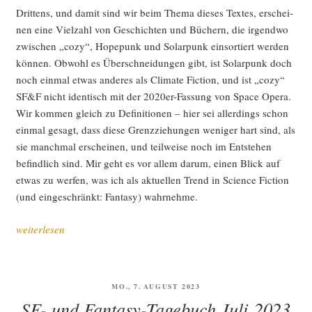
Drit­tens, und damit sind wir beim The­ma die­ses Tex­tes, erschei­
nen eine Viel­zahl von Geschich­ten und Büchern, die irgend­wo
zwi­schen „cozy“, Hope­punk und Solar­punk ein­sor­tiert wer­den
kön­nen. Obwohl es Über­schnei­dun­gen gibt, ist Solar­punk doch
noch ein­mal etwas ande­res als Cli­ma­te Fic­tion, und ist „cozy“
SF&F nicht iden­tisch mit der 2020er-Fas­sung von Space Ope­ra.
Wir kom­men gleich zu Defi­ni­tio­nen – hier sei aller­dings schon
ein­mal gesagt, dass die­se Grenz­zie­hun­gen weni­ger hart sind, als
sie manch­mal erschei­nen, und teil­wei­se noch im Ent­ste­hen
befind­lich sind. Mir geht es vor allem dar­um, einen Blick auf
etwas zu wer­fen, was ich als aktu­el­len Trend in Sci­ence Fic­tion
(und ein­ge­schränkt: Fan­ta­sy) wahrnehme.
„Hoff­
weiterlesen
nung
am
Ende
VERÖFFENTLICHT
MO., 7. AUGUST 2023
der Welt“
AM
SF- und Fantasy-Tagebuch Juli 2023