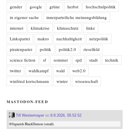
gender
google
grüne
herbst
hochschulpolitik
in eigener sache
innerparteiliche meinungsbildung
internet
klimakrise
klimaschutz
linke
Linkspartei
makro
nachhaltigkeit
netzpolitik
piratenpartei
politik
politik2.0
rieselfeld
science fiction
sf
sommer
spd
stadt
technik
twitter
wahlkampf
wald
web2.0
winfried kretschmann
winter
wissenschaft
MASTODON-FEED
Till Westermayer
on
8.8.2026, 05:52:52
@
fugueish
BlackDemon (small).