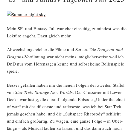
Mein SF- und Fan­ta­sy-Juli war eher ein­sei­tig, zumin­dest was die
Lek­tü­re angeht. Dazu gleich mehr.
Abwechs­lungs­rei­cher die Fil­me und Seri­en. Die
Dun­ge­on-und-
Dra­gons
-Ver­fil­mung war nicht meins, mög­li­cher­wei­se weil ich
DnD nur vom Hören­sa­gen ken­ne und selbst kei­ne Rol­len­spie­le
spiele.
Bes­ser gefal­len haben mir die neu­en Fol­gen der zwei­ten Staf­fel
von
Star Trek: Stran­ge New Worlds
. Das Cross­over mit Lower
Decks war lus­tig, die dar­auf fol­gen­de Epi­so­de „Under the cloak
of war“ mit das düs­ters­te und rat­lo­ses­te, was ich bei Star Trek
jemals gese­hen habe, und die „Subspace Rhap­so­dy“ schlicht
und ein­fach groß­ar­tig. Zu wagen, eine gan­ze Fol­ge – in Über­
län­ge – als Musi­cal lau­fen zu las­sen, und das dann auch noch