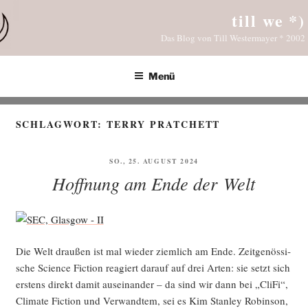
Zum
till we *)
Inhalt
Das Blog von Till Westermayer * 2002
springen
Menü
SCHLAGWORT:
TERRY PRATCHETT
VERÖFFENTLICHT
SO., 25. AUGUST 2024
AM
Hoffnung am Ende der Welt
Die Welt drau­ßen ist mal wie­der ziem­lich am Ende. Zeit­ge­nös­si­
sche Sci­ence Fic­tion reagiert dar­auf auf drei Arten: sie setzt sich
ers­tens direkt damit aus­ein­an­der – da sind wir dann bei „Cli­Fi“,
Cli­ma­te Fic­tion und Ver­wand­tem, sei es Kim Stan­ley Robin­son,