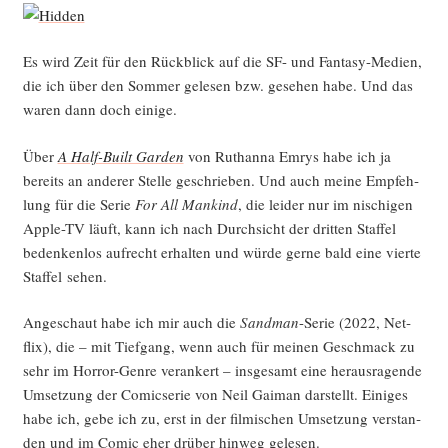
–
im
Win­
Es wird Zeit für den Rück­blick auf die SF- und Fan­ta­sy-Medi­en,
ter
die ich über den Som­mer gele­sen bzw. gese­hen habe. Und das
2022/23
waren dann doch einige.
gele­
sen“
Über
A Half-Built Gar­den
von Rut­han­na Emrys habe ich ja
bereits an ande­rer Stel­le geschrie­ben. Und auch mei­ne Emp­feh­
lung für die Serie
For All Man­kind
, die lei­der nur im nischi­gen
Apple-TV läuft, kann ich nach Durch­sicht der drit­ten Staf­fel
beden­ken­los auf­recht erhal­ten und wür­de ger­ne bald eine vier­te
Staf­fel sehen.
Ange­schaut habe ich mir auch die
Sand­man
-Serie (2022, Net­
flix), die – mit Tief­gang, wenn auch für mei­nen Geschmack zu
sehr im Hor­ror-Gen­re ver­an­kert – ins­ge­samt eine her­aus­ra­gen­de
Umset­zung der Comic­se­rie von Neil Gai­man dar­stellt. Eini­ges
habe ich, gebe ich zu, erst in der fil­mi­schen Umset­zung ver­stan­
den und im Comic eher drü­ber hin­weg gelesen.