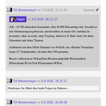
Till Westermayer
on 7.8.2026, 10:12:43
boosted
Haplo
on
5.8.2026, 08:21:17
Alle ~10.700 deutschen Gemeinden, über 60.000 Ratsanträge und -beschlüsse
mit Abstimmungsergebnissen, durchsuchbar an einem Ort: ratsblick.de -
kostenlos, ohne Account, ohne Tracking, Inklusive E-Mail-Alerts für deine
Gemeinde oder deine Themen
Aufbauend auf dem OParl-Standard von
@
okfde
: das offizielle Verzeichnis
kennt 127 Schnittstellen, ich habe über 500 gefunden.
Boosts willkommen!
#
OpenData
#
Kommunalpolitik
#
Gemeinderat
#
Demokratie
#
CivicTech
#
Transparenz
#
OParl
Till Westermayer
on
6.8.2026, 18:23:17
@
kaibojens
Im Mittel über beide Folgen im Rahmen ...
Till Westermayer
on
6.8.2026, 16:58:28