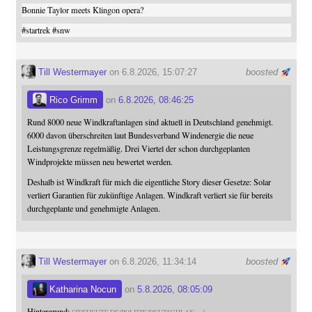
Bonnie Taylor meets Klingon opera?
#
startrek
#
snw
Till Westermayer
on 6.8.2026, 15:07:27
boosted
Rico Grimm
on
6.8.2026, 08:46:25
Rund 8000 neue Windkraftanlagen sind aktuell in Deutschland genehmigt.
6000 davon überschreiten laut Bundesverband Windenergie die neue
Leistungsgrenze regelmäßig. Drei Viertel der schon durchgeplanten
Windprojekte müssen neu bewertet werden.
Deshalb ist Windkraft für mich die eigentliche Story dieser Gesetze: Solar
verliert Garantien für zukünftige Anlagen. Windkraft verliert sie für bereits
durchgeplante und genehmigte Anlagen.
Till Westermayer
on 6.8.2026, 11:34:14
boosted
Katharina Nocun
on
5.8.2026, 08:05:09
Hintergrund: