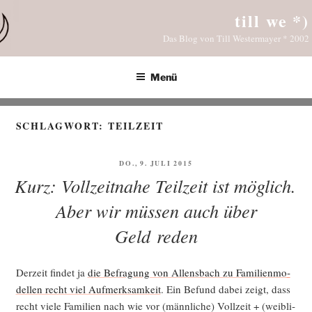
Zum
till we *)
Inhalt
Das Blog von Till Westermayer * 2002
springen
Menü
SCHLAGWORT:
TEILZEIT
VERÖFFENTLICHT
DO., 9. JULI 2015
AM
Kurz: Vollzeitnahe Teilzeit ist möglich.
Aber wir müssen auch über
Geld reden
Der­zeit fin­det ja
die Befra­gung von Allens­bach zu Fami­li­en­mo­
del­len recht viel Auf­merk­sam­keit
. Ein Befund dabei zeigt, dass
recht vie­le Fami­li­en nach wie vor (männ­li­che) Voll­zeit + (weib­li­