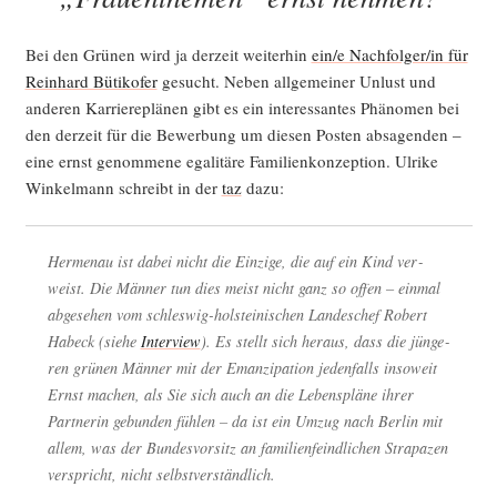
Bei den Grü­nen wird ja der­zeit wei­ter­hin
ein/e Nachfolger/in für
Rein­hard Büti­ko­fer
gesucht. Neben all­ge­mei­ner Unlust und
ande­ren Kar­rie­re­plä­nen gibt es ein inter­es­san­tes Phä­no­men bei
den der­zeit für die Bewer­bung um die­sen Pos­ten absa­gen­den –
eine ernst genom­me­ne ega­li­tä­re Fami­li­en­kon­zep­ti­on. Ulri­ke
Win­kel­mann schreibt in der
taz
dazu:
Her­men­au ist dabei nicht die Ein­zi­ge, die auf ein Kind ver­
weist. Die Män­ner tun dies meist nicht ganz so offen – ein­mal
abge­se­hen vom schles­wig-hol­stei­ni­schen Lan­des­chef Robert
Habeck (sie­he
Inter­view
). Es stellt sich her­aus, dass die jün­ge­
ren grü­nen Män­ner mit der Eman­zi­pa­ti­on jeden­falls inso­weit
Ernst machen, als Sie sich auch an die Lebens­plä­ne ihrer
Part­ne­rin gebun­den füh­len – da ist ein Umzug nach Ber­lin mit
allem, was der Bun­des­vor­sitz an fami­li­en­feind­li­chen Stra­pa­zen
ver­spricht, nicht selbstverständlich.