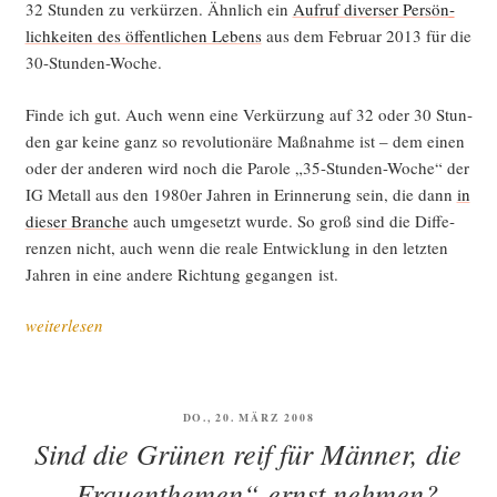
32 Stun­den zu ver­kür­zen. Ähn­lich ein
Auf­ruf diver­ser Per­sön­
lich­kei­ten des öffent­li­chen Lebens
aus dem Febru­ar 2013 für die
30-Stunden-Woche.
Fin­de ich gut. Auch wenn eine Ver­kür­zung auf 32 oder 30 Stun­
den gar kei­ne ganz so revo­lu­tio­nä­re Maß­nah­me ist – dem einen
oder der ande­ren wird noch die Paro­le „35-Stun­den-Woche“ der
IG Metall aus den 1980er Jah­ren in Erin­ne­rung sein, die dann
in
die­ser Bran­che
auch umge­setzt wur­de. So groß sind die Dif­fe­
ren­zen nicht, auch wenn die rea­le Ent­wick­lung in den letz­ten
Jah­ren in eine ande­re Rich­tung gegan­gen ist.
„Zum
weiterlesen
Abend
des
Tags
VERÖFFENTLICHT
DO., 20. MÄRZ 2008
der
AM
Sind die Grünen reif für Männer, die
Arbeit“
„Frauenthemen“ ernst nehmen?