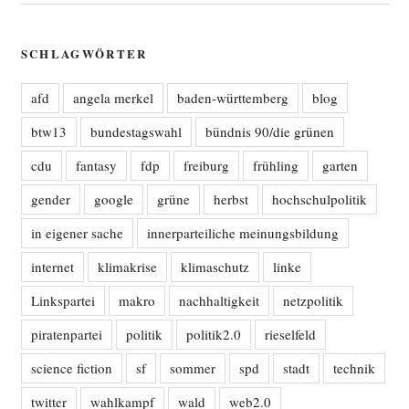
SCHLAGWÖRTER
afd
angela merkel
baden-württemberg
blog
btw13
bundestagswahl
bündnis 90/die grünen
cdu
fantasy
fdp
freiburg
frühling
garten
gender
google
grüne
herbst
hochschulpolitik
in eigener sache
innerparteiliche meinungsbildung
internet
klimakrise
klimaschutz
linke
Linkspartei
makro
nachhaltigkeit
netzpolitik
piratenpartei
politik
politik2.0
rieselfeld
science fiction
sf
sommer
spd
stadt
technik
twitter
wahlkampf
wald
web2.0