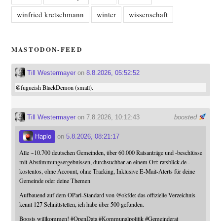
winfried kretschmann
winter
wissenschaft
MASTODON-FEED
Till Westermayer
on
8.8.2026, 05:52:52
@
fugueish
BlackDemon (small).
Till Westermayer
on 7.8.2026, 10:12:43
boosted
Haplo
on
5.8.2026, 08:21:17
Alle ~10.700 deutschen Gemeinden, über 60.000 Ratsanträge und -beschlüsse
mit Abstimmungsergebnissen, durchsuchbar an einem Ort: ratsblick.de -
kostenlos, ohne Account, ohne Tracking, Inklusive E-Mail-Alerts für deine
Gemeinde oder deine Themen
Aufbauend auf dem OParl-Standard von
@
okfde
: das offizielle Verzeichnis
kennt 127 Schnittstellen, ich habe über 500 gefunden.
Boosts willkommen!
#
OpenData
#
Kommunalpolitik
#
Gemeinderat