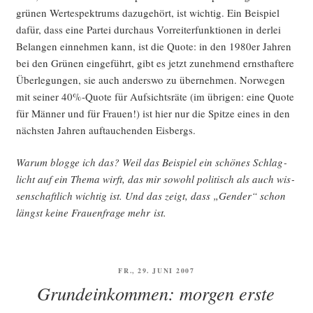
grü­nen Wer­te­spek­trums dazu­ge­hört, ist wich­tig. Ein Bei­spiel
dafür, dass eine Par­tei durch­aus Vor­rei­ter­funk­tio­nen in der­lei
Belan­gen ein­neh­men kann, ist die Quo­te: in den 1980er Jah­ren
bei den Grü­nen ein­ge­führt, gibt es jetzt zuneh­mend ernst­haf­te­re
Über­le­gun­gen, sie auch anders­wo zu über­neh­men. Nor­we­gen
mit sei­ner 40%-Quote für Auf­sichts­rä­te (im übri­gen: eine Quo­te
für Män­ner und für Frau­en!) ist hier nur die Spit­ze eines in den
nächs­ten Jah­ren auf­tau­chen­den Eisbergs.
War­um blog­ge ich das? Weil das Bei­spiel ein schö­nes Schlag­
licht auf ein The­ma wirft, das mir sowohl poli­tisch als auch wis­
sen­schaft­lich wich­tig ist. Und das zeigt, dass „Gen­der“ schon
längst kei­ne Frau­en­fra­ge mehr ist.
VERÖFFENTLICHT
FR., 29. JUNI 2007
AM
Grundeinkommen: morgen erste