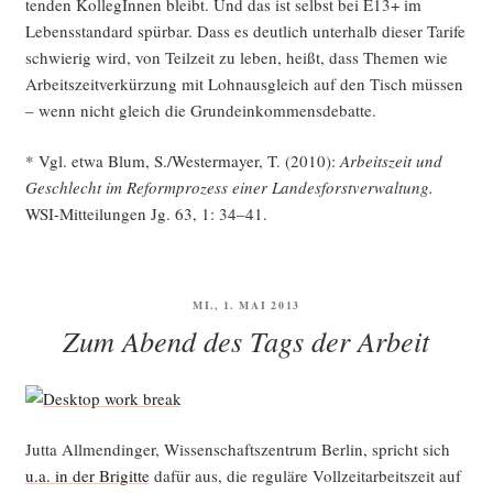
ten­den Kol­le­gIn­nen bleibt. Und das ist selbst bei E13+ im
Lebens­stan­dard spür­bar. Dass es deut­lich unter­halb die­ser Tari­fe
schwie­rig wird, von Teil­zeit zu leben, heißt, dass The­men wie
Arbeits­zeit­ver­kür­zung mit Lohn­aus­gleich auf den Tisch müs­sen
– wenn nicht gleich die Grundeinkommensdebatte.
* Vgl. etwa Blum, S./Westermayer, T. (2010):
Arbeits­zeit und
Geschlecht im Reform­pro­zess einer Lan­des­forst­ver­wal­tung.
WSI-Mit­tei­lun­gen Jg. 63, 1: 34–41.
VERÖFFENTLICHT
MI., 1. MAI 2013
AM
Zum Abend des Tags der Arbeit
Jut­ta All­men­din­ger, Wis­sen­schafts­zen­trum Ber­lin, spricht sich
u.a. in der Bri­git­te
dafür aus, die regu­lä­re Voll­zeit­ar­beits­zeit auf