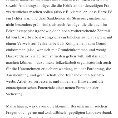
sowohl Ände­rungs­an­trä­ge, die die Kri­tik an der der­zei­ti­gen Pra­
xis deut­li­cher machen sol­len (also z.B. klar­stel­len, dass Hartz-IV
ein Feh­ler war, und dass Sank­tio­nen als Steue­rungs­in­stru­ment
nicht beson­ders grün sind), als auch Anträ­ge, die die auch im
Eck­punk­te­pa­pier irgend­wie doch noch vor­herr­schen­de Zen­tra­li­
tät von Erwerbs­ar­beit wenigs­tens ein biß­chen zu rela­ti­vie­ren: mit
einem Ver­weis auf Teil­zeit­ar­beit als Kom­ple­ment zum Grund­
ein­kom­men (also: wer sich mit Grund­ein­kom­men und wenig
Dazu­ver­dienst via Teil­zeit zufrie­den geben will, soll das auch
machen kön­nen – dazu muss Teil­zeit­ar­beit orga­ni­sa­to­risch auch
für die Unter­neh­men erleich­tert wer­den), mit der For­de­rung, die
Aner­ken­nung und gesell­schaft­li­che Teil­ha­be durch Nicht­er­
werbs-Arbeit zu ver­bes­sern, und mit einem Hin­weis auf die
eman­zi­pa­to­ri­schen Poten­zia­le einer neu­en Form sozia­ler
Sicherung.
Mal schau­en, was davon durch­kommt. Bei unserm in sol­chen
Fra­gen doch ger­ne mal „schwä­bisch“ gepräg­ten Lan­des­ver­band,