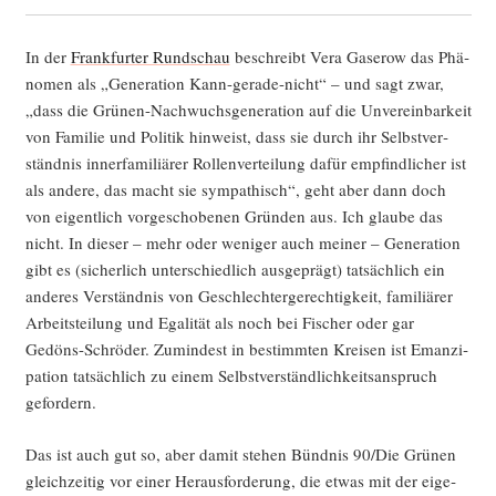
In der
Frank­fur­ter Rund­schau
beschreibt Vera Gas­e­row das Phä­
no­men als „Gene­ra­ti­on Kann-gera­de-nicht“ – und sagt zwar,
„dass die Grü­nen-Nach­wuchs­ge­ne­ra­ti­on auf die Unver­ein­bar­keit
von Fami­lie und Poli­tik hin­weist, dass sie durch ihr Selbst­ver­
ständ­nis inner­fa­mi­liä­rer Rol­len­ver­tei­lung dafür emp­find­li­cher ist
als ande­re, das macht sie sym­pa­thisch“, geht aber dann doch
von eigent­lich vor­ge­scho­be­nen Grün­den aus. Ich glau­be das
nicht. In die­ser – mehr oder weni­ger auch mei­ner – Gene­ra­ti­on
gibt es (sicher­lich unter­schied­lich aus­ge­prägt) tat­säch­lich ein
ande­res Ver­ständ­nis von Geschlech­ter­ge­rech­tig­keit, fami­liä­rer
Arbeits­tei­lung und Ega­li­tät als noch bei Fischer oder gar
Gedöns-Schrö­der. Zumin­dest in bestimm­ten Krei­sen ist Eman­zi­
pa­ti­on tat­säch­lich zu einem Selbst­ver­ständ­lich­keits­an­spruch
gefordern.
Das ist auch gut so, aber damit ste­hen Bünd­nis 90/Die Grü­nen
gleich­zei­tig vor einer Her­aus­for­de­rung, die etwas mit der eige­