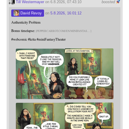
Till Westermayer
on 6.8.2026, 07:43:10
boosted
David Revoy
on
5.8.2026, 16:01:12
Authenticity Problem
Bonus timelapse:
PEPPERCARROT.COM/EN/MINIFANTAS
#
webcomic
#
krita
#
miniFantasyTheater