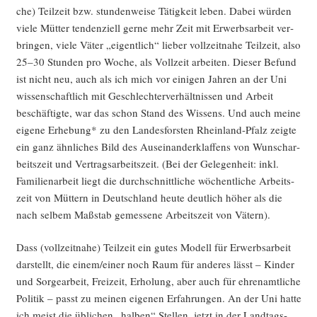
che) Teil­zeit bzw. stun­den­wei­se Tätig­keit leben. Dabei wür­den
vie­le Müt­ter ten­den­zi­ell ger­ne mehr Zeit mit Erwerbs­ar­beit ver­
brin­gen, vie­le Väter „eigent­lich“ lie­ber voll­zeit­na­he Teil­zeit, also
25–30 Stun­den pro Woche, als Voll­zeit arbei­ten. Die­ser Befund
ist nicht neu, auch als ich mich vor eini­gen Jah­ren an der Uni
wis­sen­schaft­lich mit Geschlech­ter­ver­hält­nis­sen und Arbeit
beschäf­tig­te, war das schon Stand des Wis­sens. Und auch mei­ne
eige­ne Erhe­bung* zu den Lan­des­fors­ten Rhein­land-Pfalz zeig­te
ein ganz ähn­li­ches Bild des Aus­ein­an­der­klaf­fens von Wunsch­ar­
beits­zeit und Ver­trags­ar­beits­zeit. (Bei der Gele­gen­heit: inkl.
Fami­li­en­ar­beit liegt die durch­schnitt­li­che wöchent­li­che Arbeits­
zeit von Müt­tern in Deutsch­land heu­te deut­lich höher als die
nach sel­bem Maß­stab gemes­se­ne Arbeits­zeit von Vätern).
Dass (voll­zeit­na­he) Teil­zeit ein gutes Modell für Erwerbs­ar­beit
dar­stellt, die einem/einer noch Raum für ande­res lässt – Kin­der
und Sor­ge­ar­beit, Frei­zeit, Erho­lung, aber auch für ehren­amt­li­che
Poli­tik – passt zu mei­nen eige­nen Erfah­run­gen. An der Uni hat­te
ich meist die übli­chen „hal­ben“ Stel­len, jetzt in der Land­tags­