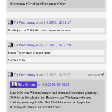
#
Demokratie
#
CivicTech
#
Transparenz
#
OParl
Till Westermayer
on
6.8.2026, 18:23:17
@
kaibojens
Im Mittel über beide Folgen im Rahmen ...
Till Westermayer
on
6.8.2026, 16:58:28
Bonnie Taylor meets Klingon opera?
#
startrek
#
snw
Till Westermayer
on 6.8.2026, 15:07:27
boosted
Rico Grimm
on
6.8.2026, 08:46:25
Rund 8000 neue Windkraftanlagen sind aktuell in Deutschland genehmigt.
6000 davon überschreiten laut Bundesverband Windenergie die neue
Leistungsgrenze regelmäßig. Drei Viertel der schon durchgeplanten
Windprojekte müssen neu bewertet werden.