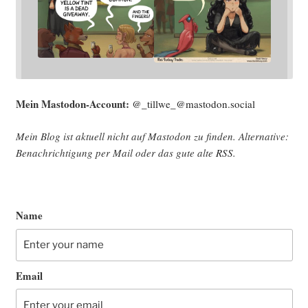
Mein Mast­o­don-Account:
@_tillwe_@mastodon.social
Mein Blog ist aktu­ell nicht auf Mast­o­don zu fin­den. Alter­na­ti­ve:
Benach­rich­ti­gung per Mail oder das gute alte
RSS
.
Name
Email