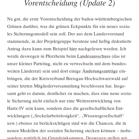
Vorentscheidung (Update 2)
Na gut, die ers­te Vor­ent­schei­dung der baden-würt­tem­ber­gi­schen
Grü­nen dar­über, was die grü­nen Eck­punk­te für ein neu­es sozia­
les Siche­rungs­mo­dell sein soll. Der aus dem Lan­des­vor­stand
stam­men­de, in der Pro­jekt­grup­pe bera­te­ne und hef­tig dis­ku­tier­te
Antrag dazu kann zum Bei­spiel
hier
nach­ge­le­sen wer­den. Ich
wer­de des­we­gen in Pforz­heim beim
Lan­des­aus­schuss
(das ist
unser klei­ner Par­tei­tag, nicht zu ver­wech­seln mit dem bun­des­
wei­ten Län­der­rat) sein und dort eini­ge
Ände­rungs­an­trä­ge
ein­
brin­gen, die der Kreis­ver­band Breis­gau-Hoch­schwarz­wald auf
sei­ner letz­ten Mit­glie­der­ver­samm­lung beschlos­sen hat. Ins­ge­
samt geht es dar­um, deut­li­cher zu machen, dass eine neue sozia­
le Siche­rung nicht ein­fach nur eine Wei­ter­ent­wick­lung von
Hartz-IV sein kann, son­dern dass die gesell­schaft­li­chen Ent­
wick­lun­gen („Sockel­ar­beits­lo­sig­keit“, „Wis­sens­ge­sell­schaft“
usw.) eben­so zu berück­sich­ti­gen sind wie die Chan­cen, die in
neu­en Model­len der sozia­len Siche­rung ste­cken kön­nen – ins­be­
son­de­re natür­lich im Grund­ein­kom­men. Des­we­gen stel­len wir