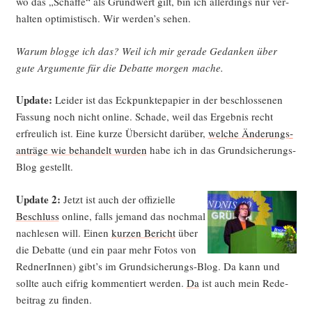
wo das „Schaf­fe“ als Grund­wert gilt, bin ich aller­dings nur ver­
hal­ten opti­mis­tisch. Wir werden’s sehen.
War­um blog­ge ich das? Weil ich mir gera­de Gedan­ken über
gute Argu­men­te für die Debat­te mor­gen mache.
Update:
Lei­der ist das Eck­punk­te­pa­pier in der beschlos­se­nen
Fas­sung noch nicht online. Scha­de, weil das Ergeb­nis recht
erfreu­lich ist. Eine kur­ze Über­sicht dar­über,
wel­che Ände­rungs­
an­trä­ge wie behan­delt wur­den
habe ich in das Grund­si­che­rungs-
Blog gestellt.
Update 2:
Jetzt ist auch der offi­zi­el­le
Beschluss
online, falls jemand das noch­mal
nach­le­sen will. Einen
kur­zen Bericht
über
die Debat­te (und ein paar mehr Fotos von
Red­ne­rIn­nen) gibt’s im Grund­si­che­rungs-Blog. Da kann und
soll­te auch eif­rig kom­men­tiert wer­den.
Da
ist auch mein Rede­
bei­trag zu finden.