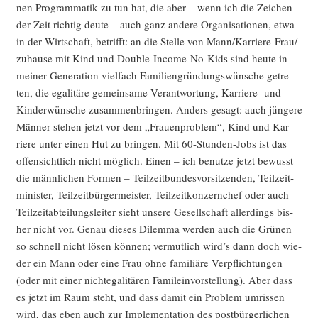
nen Pro­gram­ma­tik zu tun hat, die aber – wenn ich die Zei­chen
der Zeit rich­tig deu­te – auch ganz ande­re Orga­ni­sa­tio­nen, etwa
in der Wirt­schaft, betrifft: an die Stel­le von Man­n/­Kar­rie­re-Frau/­
zu­hau­se mit Kind und Dou­ble-Inco­me-No-Kids sind heu­te in
mei­ner Gene­ra­ti­on viel­fach Fami­li­en­grün­dungs­wün­sche getre­
ten, die ega­li­tä­re gemein­sa­me Ver­ant­wor­tung, Kar­rie­re- und
Kin­der­wün­sche zusam­men­brin­gen. Anders gesagt: auch jün­ge­re
Män­ner ste­hen jetzt vor dem „Frau­en­pro­blem“, Kind und Kar­
rie­re unter einen Hut zu brin­gen. Mit 60-Stun­den-Jobs ist das
offen­sicht­lich nicht mög­lich. Einen – ich benut­ze jetzt bewusst
die männ­li­chen For­men – Teil­zeit­bun­des­vor­sit­zen­den, Teil­zeit­
mi­nis­ter, Teil­zeit­bür­ger­meis­ter, Teil­zeit­kon­zern­chef oder auch
Teil­zeit­ab­tei­lungs­lei­ter sieht unse­re Gesell­schaft aller­dings bis­
her nicht vor. Genau die­ses Dilem­ma wer­den auch die Grü­nen
so schnell nicht lösen kön­nen; ver­mut­lich wird’s dann doch wie­
der ein Mann oder eine Frau ohne fami­liä­re Ver­pflich­tun­gen
(oder mit einer nicht­e­ga­li­tä­ren Fami­l­ein­vor­stel­lung). Aber dass
es jetzt im Raum steht, und dass damit ein Pro­blem umris­sen
wird, das eben auch zur Imple­men­ta­ti­on des post­bür­ger­li­chen