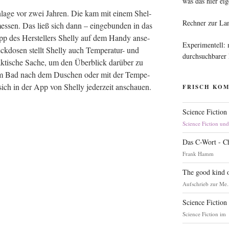
was das hier eig
an­la­ge vor zwei Jah­ren. Die kam mit einem Shel­
Rechner zur La
s­sen. Das ließ sich dann – ein­ge­bun­den in das
pp des Her­stel­lers Shel­ly auf dem Han­dy anse­
Experimentell:
k­do­sen stellt Shel­ly auch Tem­pe­ra­tur- und
durchsuchbarer
rak­ti­sche Sache, um den Über­blick dar­über zu
it im Bad nach dem Duschen oder mit der Tem­pe­
t sich in der App von Shel­ly jeder­zeit anschauen.
FRISCH KO
Science Fiction
Science Fiction un
Das C-Wort - C
Frank Hamm
The good kind o
Aufschrieb zur Me.
Science Fiction
Science Fiction im