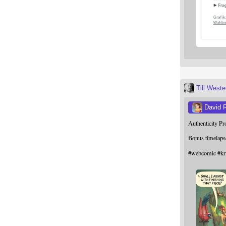
Till West
David 
Authenticity P
Bonus timelaps
#
webcomic
#
kr