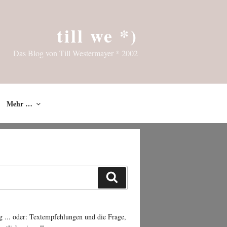
till we *)
Das Blog von Till Westermayer * 2002
Mehr …
Suchen
g ... oder: Textempfehlungen und die Frage,