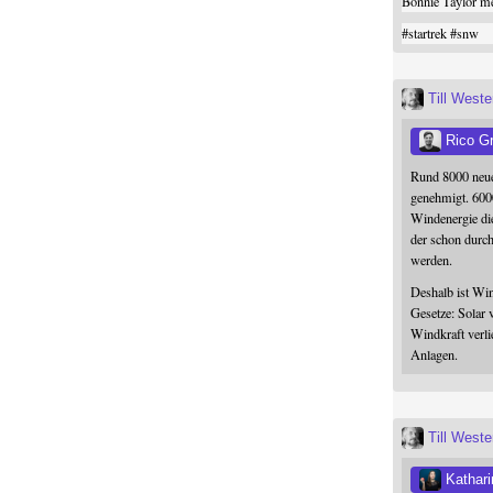
Bonnie Taylor me
#
startrek
#
snw
Till West
Rico G
Rund 8000 neue
genehmigt. 600
Windenergie die
der schon durc
werden.
Deshalb ist Win
Gesetze: Solar 
Windkraft verli
Anlagen.
Till West
Kathari