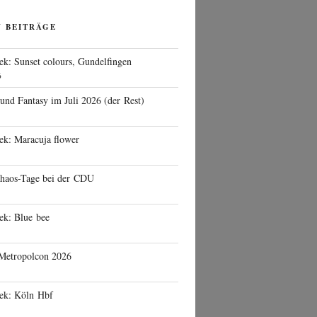
N BEITRÄGE
ek: Sunset colours, Gundelfingen
6
 und Fantasy im Juli 2026 (der Rest)
ek: Maracuja flower
haos-Tage bei der CDU
ek: Blue bee
 Metropolcon 2026
eek: Köln Hbf