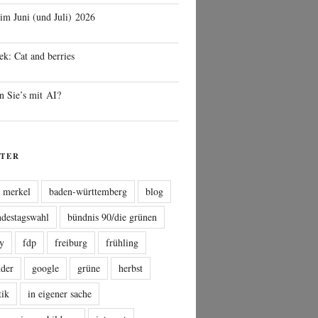
 im Juni (und Juli) 2026
ek: Cat and berries
n Sie’s mit AI?
TER
a merkel
baden-württemberg
blog
ndestagswahl
bündnis 90/die grünen
sy
fdp
freiburg
frühling
nder
google
grüne
herbst
tik
in eigener sache