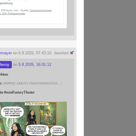
ermayer
on 6.8.2026, 07:43:10
boosted
Revoy
on
5.8.2026, 16:01:12
roblem
e:
PEPPERCARROT.COM/EN/MINIFANTAS
ita
#
miniFantasyTheater