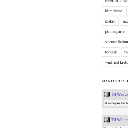
innerparteili
klimakrise
makro
nac
piratenpartei
science fictio
technik
tw
winfried kre
MASTODON-
Till West
@
kaibojens
Im Mi
Till West