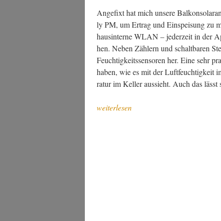
Ange­fixt hat mich unse­re Bal­kon­so­lar­
ly PM, um Ertrag und Ein­spei­sung zu me
haus­in­ter­ne WLAN – jeder­zeit in der A
hen. Neben Zäh­lern und schalt­ba­ren Stec
Feuch­tig­keits­sen­so­ren her. Eine sehr p
haben, wie es mit der Luft­feuch­tig­ke
ra­tur im Kel­ler aus­sieht. Auch das läss
„Aben­
weiterlesen
teu­
er
mit
Home
Assistant
Green“