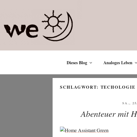
Zum
Inhalt
springen
Dieses Blog
Analoges Leben
SCHLAGWORT:
TECHOLOGIE
VERÖF
SA., 2
AM
Abenteuer mit H