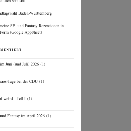
entlich sein soll
ndtagswahl Baden-Württemberg
 meine SF- und Fantasy-Rezensionen in
 Form
(Google AppSheet)
MMENTIERT
 im Juni (und Juli) 2026
(
1
)
d
haos-Tage bei der CDU
(
1
)
f weird - Teil I
(
1
)
..
 und Fantasy im April 2026
(
1
)