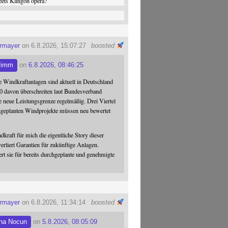
ets Klingon opera?
ermayer
on 6.8.2026, 15:07:27
boosted
rimm
on
6.8.2026, 08:46:25
 Windkraftanlagen sind aktuell in Deutschland
0 davon überschreiten laut Bundesverband
 neue Leistungsgrenze regelmäßig. Drei Viertel
hgeplanten Windprojekte müssen neu bewertet
dkraft für mich die eigentliche Story dieser
verliert Garantien für zukünftige Anlagen.
ert sie für bereits durchgeplante und genehmigte
ermayer
on 6.8.2026, 11:34:14
boosted
na Nocun
on
5.8.2026, 08:05:09