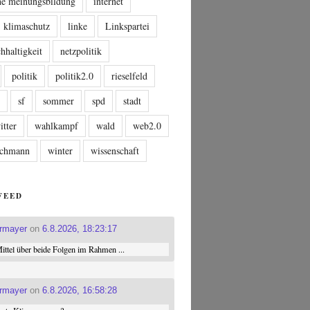
che meinungsbildung
internet
klimaschutz
linke
Linkspartei
hhaltigkeit
netzpolitik
politik
politik2.0
rieselfeld
n
sf
sommer
spd
stadt
itter
wahlkampf
wald
web2.0
tschmann
winter
wissenschaft
FEED
ermayer
on
6.8.2026, 18:23:17
ttel über beide Folgen im Rahmen ...
ermayer
on
6.8.2026, 16:58:28