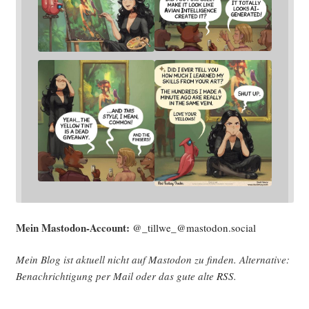
Mein Mast­o­don-Account:
@_tillwe_@mastodon.social
Mein Blog ist aktu­ell nicht auf Mast­o­don zu fin­den. Alter­na­ti­ve:
Benach­rich­ti­gung per Mail oder das gute alte
RSS
.