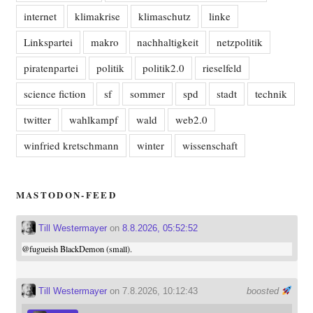
internet
klimakrise
klimaschutz
linke
Linkspartei
makro
nachhaltigkeit
netzpolitik
piratenpartei
politik
politik2.0
rieselfeld
science fiction
sf
sommer
spd
stadt
technik
twitter
wahlkampf
wald
web2.0
winfried kretschmann
winter
wissenschaft
MASTODON-FEED
Till Westermayer
on
8.8.2026, 05:52:52
@
fugueish
BlackDemon (small).
Till Westermayer
on 7.8.2026, 10:12:43
boosted