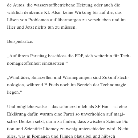
de Autos, die was­ser­stoff­be­trie­be­ne Hei­zung oder auch die
wirk­lich den­ken­de KI. Also, kei­ne Wir­kung bis auf die, das
Lösen von Pro­ble­men auf über­mor­gen zu ver­schie­ben und im
Hier und Jetzt nichts tun zu müssen.
Bei­spiel­sät­ze:
„Auf ihrem Par­tei­tag beschloss die FDP, sich wei­ter­hin für Tech­
no­ma­gie­of­fen­heit einzusetzen.“
„Wind­rä­der, Solar­zel­len und Wär­me­pum­pen sind Zukunfts­tech­
no­lo­gien, wäh­rend E‑Fuels noch im Bereich der Tech­no­ma­gie
liegen.“
Und mög­li­cher­wei­se – das schmerzt mich als SF-Fan – ist eine
Erklä­rung dafür, war­um eine Par­tei so unver­hoh­len auf magi­
sches Den­ken setzt, dar­in zu fin­den, dass zwi­schen Sci­ence Fic­
tion und Sci­en­ti­fic Liter­acy zu wenig unter­schie­den wird. Nicht
alles, was in Roma­nen und Fil­men plau­si­bel und hübsch