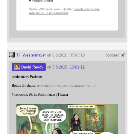
Till Westermayer
on 6.8.2026, 07:43:10
boosted
David Revoy
on
5.8.2026, 16:01:12
Authenticity Problem
Bonus timelapse:
PEPPERCARROT.COM/EN/MINIFANTAS
#
webcomic
#
krita
#
miniFantasyTheater