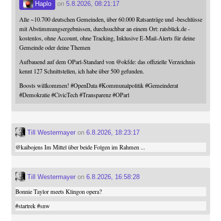
Haplo
on
5.8.2026, 08:21:17
Alle ~10.700 deutschen Gemeinden, über 60.000 Ratsanträge und -beschlüsse
mit Abstimmungsergebnissen, durchsuchbar an einem Ort: ratsblick.de -
kostenlos, ohne Account, ohne Tracking, Inklusive E-Mail-Alerts für deine
Gemeinde oder deine Themen
Aufbauend auf dem OParl-Standard von
@
okfde
: das offizielle Verzeichnis
kennt 127 Schnittstellen, ich habe über 500 gefunden.
Boosts willkommen!
#
OpenData
#
Kommunalpolitik
#
Gemeinderat
#
Demokratie
#
CivicTech
#
Transparenz
#
OParl
Till Westermayer
on
6.8.2026, 18:23:17
@
kaibojens
Im Mittel über beide Folgen im Rahmen ...
Till Westermayer
on
6.8.2026, 16:58:28
Bonnie Taylor meets Klingon opera?
#
startrek
#
snw