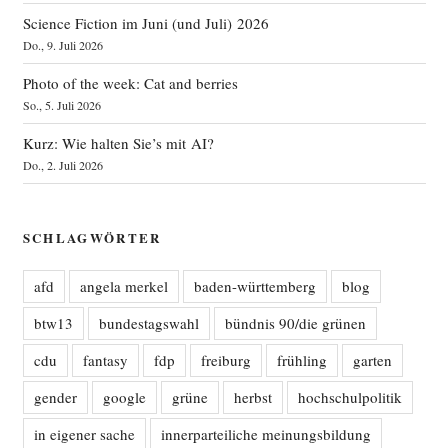
Science Fiction im Juni (und Juli) 2026
Do., 9. Juli 2026
Photo of the week: Cat and berries
So., 5. Juli 2026
Kurz: Wie halten Sie’s mit AI?
Do., 2. Juli 2026
SCHLAGWÖRTER
afd
angela merkel
baden-württemberg
blog
btw13
bundestagswahl
bündnis 90/die grünen
cdu
fantasy
fdp
freiburg
frühling
garten
gender
google
grüne
herbst
hochschulpolitik
in eigener sache
innerparteiliche meinungsbildung