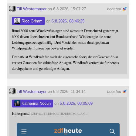
Till Westermayer
on 6.8.2026, 15:07:27
boosted
Rico Grimm
on
6.8.2026, 08:46:25
Rund 8000 neue Windkraftanlagen sind aktuell in Deutschland genehmigt.
6000 davon überschreiten laut Bundesverband Windenergie die neue
Leistungsgrenze regelmäßig. Drei Viertel der schon durchgeplanten
Windprojekte müssen neu bewertet werden.
Deshalb ist Windkraft für mich die eigentliche Story dieser Gesetze: Solar
verliert Garantien für zukünftige Anlagen. Windkraft verliert sie für bereits
durchgeplante und genehmigte Anlagen.
Till Westermayer
on 6.8.2026, 11:34:14
boosted
Katharina Nocun
on
5.8.2026, 08:05:09
Hintergrund:
ZDFHEUTE.DE/POLITIK/DEUTSCHLAN