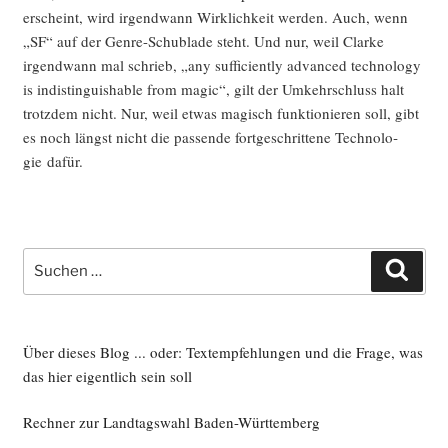
erscheint, wird irgend­wann Wirk­lich­keit wer­den. Auch, wenn
„SF“ auf der Gen­re-Schub­la­de steht. Und nur, weil Clar­ke
irgend­wann mal schrieb, „any suf­fi­ci­ent­ly advan­ced tech­no­lo­gy
is indis­tin­gu­is­ha­ble from magic“, gilt der Umkehr­schluss halt
trotz­dem nicht. Nur, weil etwas magisch funk­tio­nie­ren soll, gibt
es noch längst nicht die pas­sen­de fort­ge­schrit­te­ne Tech­no­lo­
gie dafür.
Suche
Such
nach:
Über dieses Blog ... oder: Textempfehlungen und die Frage, was
das hier eigentlich sein soll
Rechner zur Landtagswahl Baden-Württemberg