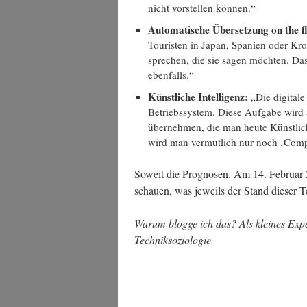
nicht vor­stel­len können.“
Auto­ma­ti­sche Über­set­zung on the f
Tou­ris­ten in Japan, Spa­ni­en oder Kro
spre­chen, die sie sagen möch­ten. Das
ebenfalls.“
Künst­li­che Intel­li­genz:
„Die digi­ta­
Betriebs­sys­tem. Die­se Auf­ga­be wird 
über­neh­men, die man heu­te Künst­li­ch
wird man ver­mut­lich nur noch ‚Com­pu
Soweit die Pro­gno­sen. Am 14. Febru­ar
schau­en, was jeweils der Stand die­ser Te
War­um blog­ge ich das? Als klei­nes Exp
Techniksoziologie.