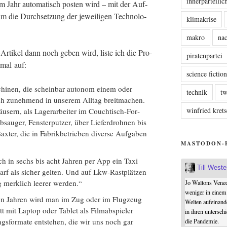
innerparteili
 Jahr auto­ma­tisch pos­ten wird – mit der Auf­
um die Durch­set­zung der jewei­li­gen Tech­no­lo­
klimakrise
makro
nac
-Arti­kel dann noch geben wird, lis­te ich die Pro­
piratenpartei
­mal auf:
science fictio
hi­nen, die schein­bar auto­nom einem oder
technik
tw
ch zuneh­mend in unse­rem All­tag breit­ma­chen.
winfried kre
u­sern, als Lager­ar­bei­ter im Couch­tisch-For­
­sauger, Fens­ter­put­zer, über Lie­fer­droh­nen bis
ter, die in Fabrik­be­trie­ben diver­se Auf­ga­ben
MASTODON-
 in sechs bis acht Jah­ren per App ein Taxi
Till West
arf als sicher gel­ten. Und auf Lkw-Rast­plät­zen
ig merk­lich lee­rer werden.“
Jo Waltons Vened
weniger in einem
n Jah­ren wird man im Zug oder im Flug­zeug
Welten aufeinand
mit Lap­top oder Tablet als Film­ab­spie­ler
in ihren untersch
gs­for­ma­te ent­ste­hen, die wir uns noch gar
die Pandemie.