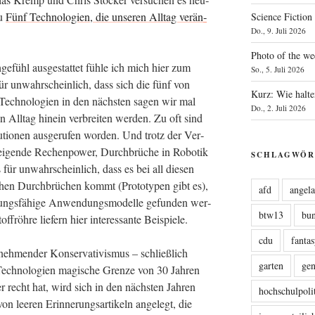
zu
Fünf Tech­no­lo­gien, die unse­ren All­tag ver­än­
Science Fiction
Do., 9. Juli 2026
Photo of the we
ge­fühl aus­ge­stat­tet füh­le ich mich hier zum
So., 5. Juli 2026
 für unwahr­schein­lich, dass sich die fünf von
Kurz: Wie halte
n Tech­no­lo­gien in den nächs­ten sagen wir mal
Do., 2. Juli 2026
en All­tag hin­ein ver­brei­ten wer­den. Zu oft sind
tio­nen aus­ge­ru­fen wor­den. Und trotz der Ver­
ei­gen­de Rechen­power, Durch­brü­che in Robo­tik
SCHLAGWÖR
s für unwahr­schein­lich, dass es bei all die­sen
schen Durch­brü­chen kommt (Pro­to­ty­pen gibt es),
afd
angel
­zungs­fä­hi­ge Anwen­dungs­mo­del­le gefun­den wer­
btw13
bu
f­röh­re lie­fern hier inter­es­san­te Beispiele.
cdu
fanta
h­men­der Kon­ser­va­ti­vis­mus – schließ­lich
garten
ge
Tech­no­lo­gien magi­sche Gren­ze von 30 Jah­ren
r recht hat, wird sich in den nächs­ten Jah­ren
hochschulpoli
 lee­ren Erin­ne­rungs­ar­ti­keln ange­legt, die