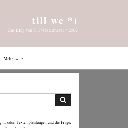
till we *)
Das Blog von Till Westermayer * 2002
Mehr …
Suchen
g ... oder: Textempfehlungen und die Frage,