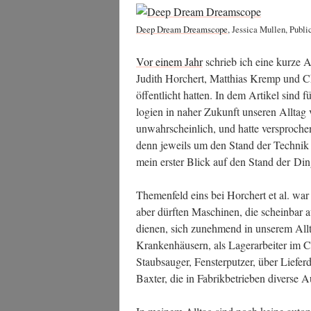
Deep Dream Dream­scope
, Jes­si­ca Mullen, Pub
Vor einem Jahr
schrieb ich eine kur­ze A
Judith Hor­chert, Mat­thi­as Kremp und Ch
öf­fent­licht hat­ten. In dem Arti­kel sind
lo­gien in naher Zukunft unse­ren All­tag 
unwahr­schein­lich, und hat­te ver­spro­che
denn jeweils um den Stand der Tech­nik s
mein ers­ter Blick auf den Stand der Din
The­men­feld eins bei Hor­chert et al. war
aber dürf­ten Maschi­nen, die schein­bar
die­nen, sich zuneh­mend in unse­rem All­t
Kran­ken­häu­sern, als Lager­ar­bei­ter im 
Staub­sauger, Fens­ter­put­zer, über Lie­f
Bax­ter, die in Fabrik­be­trie­ben diver­s