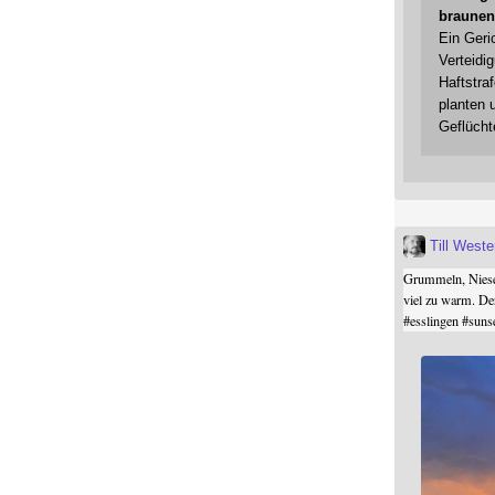
braunen
Ein Geri
Verteidi
Haftstraf
planten 
Geflücht
Till West
Grummeln, Niesel
viel zu warm. De
#
esslingen
#
suns