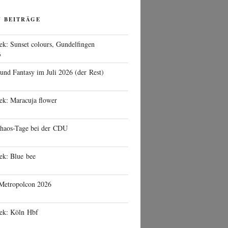
N BEITRÄGE
ek: Sunset colours, Gundelfingen
6
 und Fantasy im Juli 2026 (der Rest)
ek: Maracuja flower
haos-Tage bei der CDU
ek: Blue bee
 Metropolcon 2026
eek: Köln Hbf