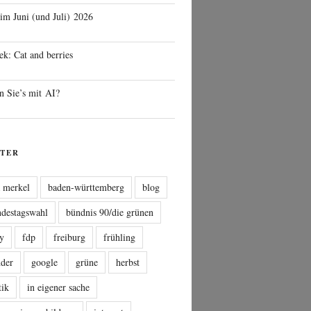
 im Juni (und Juli) 2026
ek: Cat and berries
n Sie’s mit AI?
TER
a merkel
baden-württemberg
blog
ndestagswahl
bündnis 90/die grünen
sy
fdp
freiburg
frühling
nder
google
grüne
herbst
tik
in eigener sache