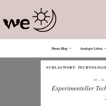
Zum
Inhalt
springen
Dieses Blog
Analoges Leben
SCHLAGWORT:
TECHNOLOGI
VERÖF
DI., 16
AM
Experimenteller Tec