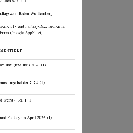
entlich sein soll
ndtagswahl Baden-Württemberg
 meine SF- und Fantasy-Rezensionen in
 Form
(Google AppSheet)
MMENTIERT
 im Juni (und Juli) 2026
(
1
)
d
haos-Tage bei der CDU
(
1
)
f weird - Teil I
(
1
)
..
 und Fantasy im April 2026
(
1
)