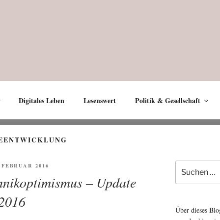
Digitales Leben
Lesenswert
Politik & Gesellschaft
EENTWICKLUNG
Suche
FENTLICHT
. FEBRUAR 2016
nach:
hnikoptimismus – Update
2016
Über dieses Blo