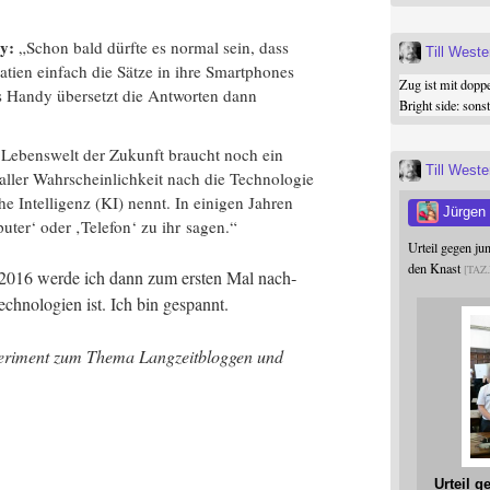
ly:
„Schon bald dürf­te es nor­mal sein, dass
Till West
a­ti­en ein­fach die Sät­ze in ihre Smart­phones
Zug ist mit dopp
 Han­dy über­setzt die Ant­wor­ten dann
Bright side: son
le Lebens­welt der Zukunft braucht noch ein
Till West
aller Wahr­schein­lich­keit nach die Tech­no­lo­gie
e Intel­li­genz (KI) nennt. In eini­gen Jah­ren
Jürgen
­ter‘ oder ‚Tele­fon‘ zu ihr sagen.“
Urteil gegen j
den Knast
TAZ
 2016 wer­de ich dann zum ers­ten Mal nach­
ch­no­lo­gien ist. Ich bin gespannt.
e­ri­ment zum The­ma Lang­zeit­blog­gen und
Urteil 