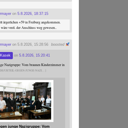
ermayer
on
5.8.2026, 18:37:15
elt ärgerlichen +59 in Freiburg angekommen.
st wäre vmtl. der Anschluss weg gewesen..
ermayer
on 5.8.2026, 15:28:56
boosted
 Kasek
on
5.8.2026, 15:20:41
unge Nazigruppe: Vom braunen Kinderzimmer in
.DE/URTEIL-GEGEN-JUNGE-NAZI
gegen junge Nazigruppe: Vom