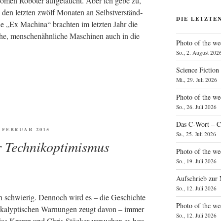
no­men Robo­ter auf­ge­taucht. Aber ich gebe zu,
 den letz­ten zwölf Mona­ten an Selbst­ver­ständ­
DIE LETZTE
e „Ex Machi­na“ brach­ten im letz­ten Jahr die
­che, men­schen­ähn­li­che Maschi­nen auch in die
Photo of the we
So., 2. August 202
Science Fiction
Mi., 29. Juli 2026
Photo of the we
So., 26. Juli 2026
Das C‑Wort – C
FENTLICHT
. FEBRUAR 2015
Sa., 25. Juli 2026
r Technikoptimismus
Photo of the we
So., 19. Juli 2026
Aufschrieb zur
So., 12. Juli 2026
sch schwie­rig. Den­noch wird es – die Geschich­te
Photo of the w
o­ka­lyp­ti­schen War­nun­gen zeugt davon – immer
So., 12. Juli 2026
hi­as Kremp und Chris Stö­cker ver­su­chen es heu­