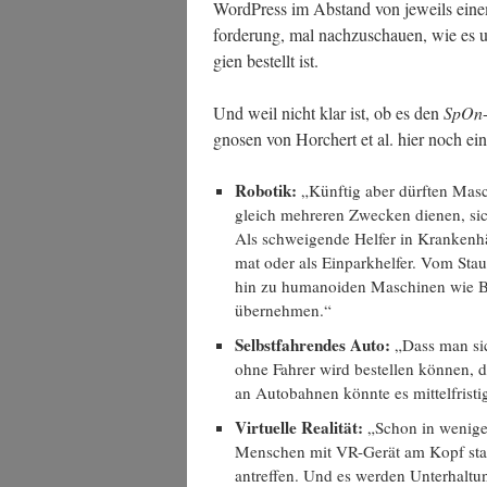
Word­Press im Abstand von jeweils einem
for­de­rung, mal nach­zu­schau­en, wie es 
gien bestellt ist.
Und weil nicht klar ist, ob es den
SpOn
gno­sen von Hor­chert et al. hier noch ein
Robo­tik:
„Künf­tig aber dürf­ten Masc
gleich meh­re­ren Zwe­cken die­nen, si
Als schwei­gen­de Hel­fer in Kran­ken­hä
mat oder als Ein­park­hel­fer. Vom Staub
hin zu huma­no­iden Maschi­nen wie Bax­
übernehmen.“
Selbst­fah­ren­des Auto:
„Dass man sich
ohne Fah­rer wird bestel­len kön­nen, d
an Auto­bah­nen könn­te es mit­tel­fris­t
Vir­tu­el­le Rea­li­tät:
„Schon in weni­ge
Men­schen mit VR-Gerät am Kopf statt 
antref­fen. Und es wer­den Unter­hal­tun