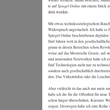
te auf
Spie­gel Online
mit einem Stück 
dern wer­den
.
Mit etwas tech­nik­so­zio­lo­gi­schem Bauch­
Wider­spruch ange­sta­chelt. Ich hal­te es
Spie­gel Online beschrie­be­nen digi­ta­le
fünf Jah­ren weit in den gesell­schaft­li­ch
genau in die­sen Berei­chen schon Revo­lu­
wei­se auf das Moo­re­sche Gesetz, auf st
und neu­ro­na­len Netz­wer­ken hal­te ich e
fünf Tech­no­lo­gien nicht nur zu tech­ni­
son­dern auch gesell­schaft­lich durch­set
den. Das Video­te­le­fon oder die Leucht­stof
Aber viel­leicht ist das auch nur mein zune
habe ich die für die Offen­heit für neue 
schon län­ger über­schrit­ten. Kurz­um: We
zei­gen. Des­we­gen habe ich eine Rei­he von