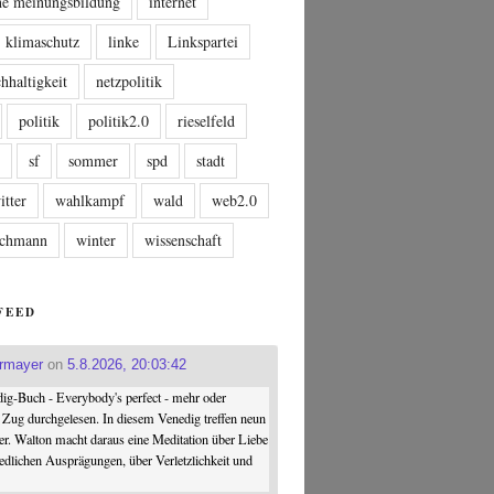
che meinungsbildung
internet
klimaschutz
linke
Linkspartei
hhaltigkeit
netzpolitik
politik
politik2.0
rieselfeld
n
sf
sommer
spd
stadt
itter
wahlkampf
wald
web2.0
tschmann
winter
wissenschaft
FEED
ermayer
on
5.8.2026, 20:03:42
ig-Buch - Everybody's perfect - mehr oder
 Zug durchgelesen. In diesem Venedig treffen neun
er. Walton macht daraus eine Meditation über Liebe
iedlichen Ausprägungen, über Verletzlichkeit und