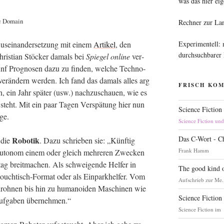
was das hier eig
lic Domain
Rechner zur La
Experimentell:
us­ein­an­der­set­zung mit einem
Arti­kel
, den
durchsuchbarer
ris­ti­an Stö­cker damals bei
Spie­gel online
ver­
 fünf Pro­gno­sen dazu zu fin­den, wel­che Tech­no­
ver­än­dern wer­den. Ich fand das damals alles arg
FRISCH KO
n, ein Jahr spä­ter (usw.) nach­zu­schau­en, wie es
teht. Mit ein paar Tagen Ver­spä­tung hier nun
Science Fiction
ge.
Science Fiction un
Das C-Wort - C
Robo­tik
 die
. Dazu schrie­ben sie: „Künf­tig
Frank Hamm
 auto­nom einem oder gleich meh­re­ren Zwe­cken
ag breit­ma­chen. Als schwei­gen­de Hel­fer in
The good kind o
Couch­tisch-For­mat oder als Ein­park­hel­fer. Vom
Aufschrieb zur Me.
er­droh­nen bis hin zu huma­no­iden Maschi­nen wie
Science Fiction
e Auf­ga­ben übernehmen.“
Science Fiction im