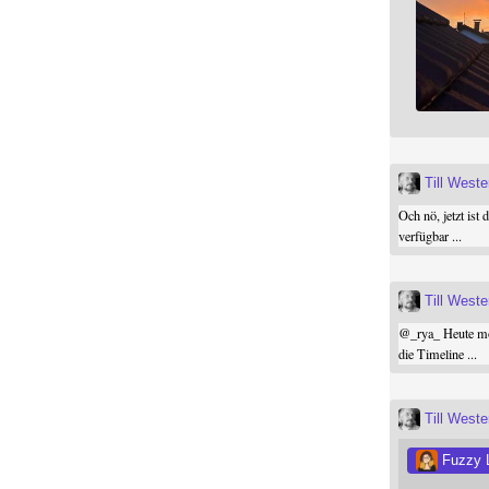
Till West
Och nö, jetzt ist 
verfügbar ...
Till West
@
_rya_
Heute mor
die Timeline ...
Till West
Fuzzy 