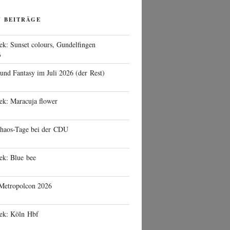
N BEITRÄGE
ek: Sunset colours, Gundelfingen
6
 und Fantasy im Juli 2026 (der Rest)
ek: Maracuja flower
haos-Tage bei der CDU
ek: Blue bee
 Metropolcon 2026
eek: Köln Hbf