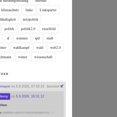
che meinungsbildung
internet
klimaschutz
linke
Linkspartei
hhaltigkeit
netzpolitik
politik
politik2.0
rieselfeld
n
sf
sommer
spd
stadt
itter
wahlkampf
wald
web2.0
tschmann
winter
wissenschaft
FEED
ermayer
on 6.8.2026, 07:43:10
boosted
Revoy
on
5.8.2026, 16:01:12
roblem
e:
PEPPERCARROT.COM/EN/MINIFANTAS