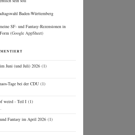
entlich sein soll
ndtagswahl Baden-Württemberg
 meine SF- und Fantasy-Rezensionen in
 Form
(Google AppSheet)
MMENTIERT
 im Juni (und Juli) 2026
(
1
)
d
haos-Tage bei der CDU
(
1
)
f weird - Teil I
(
1
)
..
 und Fantasy im April 2026
(
1
)