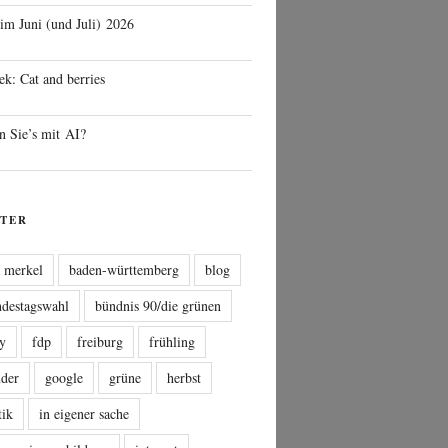
 im Juni (und Juli) 2026
ek: Cat and berries
n Sie’s mit AI?
TER
a merkel
baden-württemberg
blog
ndestagswahl
bündnis 90/die grünen
sy
fdp
freiburg
frühling
nder
google
grüne
herbst
tik
in eigener sache