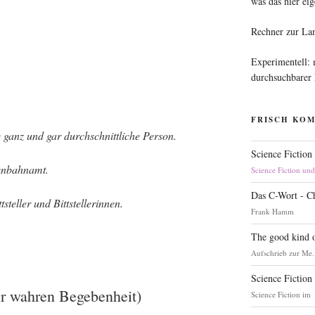
was das hier eig
Rechner zur La
Experimentell:
durchsuchbarer
FRISCH KO
anz und gar durch­schnitt­li­che Person.
Science Fiction
senbahnamt.
Science Fiction un
Das C-Wort - C
stel­ler und Bittstellerinnen.
Frank Hamm
The good kind o
Aufschrieb zur Me.
Science Fiction
r wahren Begebenheit)
Science Fiction im