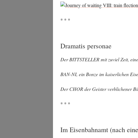
* * *
Dramatis personae
Der BITTSTELLER mit zuviel Zeit, eine g
BAN-NI, ein Bon­ze im kai­ser­li­chen Ei
Der CHOR der Geis­ter ver­bli­che­ner Bitt­
* * *
Im Eisenbahnamt (nach eine