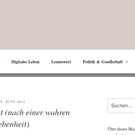
Digitales Leben
Lesenswert
Politik & Gesellschaft
Suche
FFENTLICHT
19. JUNI 2012
nach:
 (nach einer wahren
benheit)
Über dieses Blo