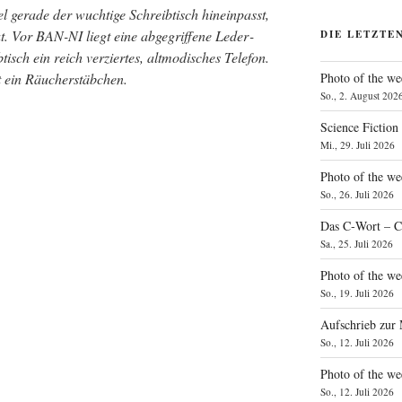
 gera­de der wuch­ti­ge Schreib­tisch hin­ein­passt,
 Vor BAN-NI liegt eine abge­grif­fe­ne Leder­
DIE LETZTE
sch ein reich ver­zier­tes, alt­mo­di­sches Tele­fon.
Photo of the we
t ein Räucherstäbchen.
So., 2. August 202
Science Fiction
Mi., 29. Juli 2026
Photo of the we
So., 26. Juli 2026
Das C‑Wort – C
Sa., 25. Juli 2026
Photo of the we
So., 19. Juli 2026
Aufschrieb zur
So., 12. Juli 2026
Photo of the w
So., 12. Juli 2026