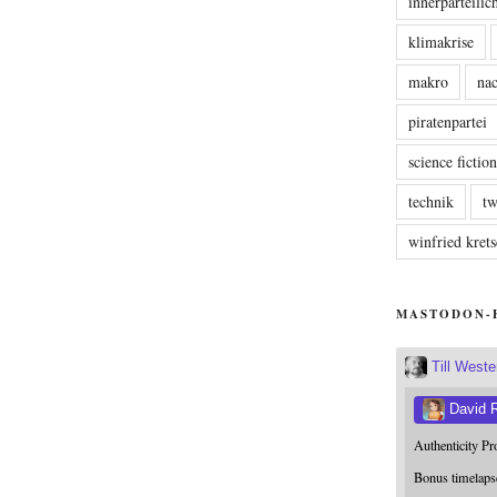
innerparteili
klimakrise
makro
nac
piratenpartei
science fictio
technik
tw
winfried kre
MASTODON-
Till West
David 
Authenticity P
Bonus timelaps