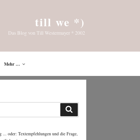
till we *)
Das Blog von Till Westermayer * 2002
Mehr …
Suchen
g ... oder: Textempfehlungen und die Frage,