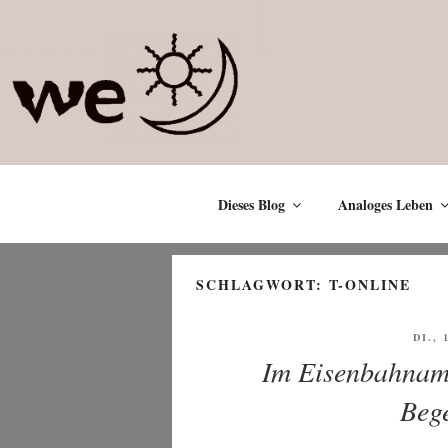
Zum
Inhalt
springen
Dieses Blog
Analoges Leben
SCHLAGWORT:
T-ONLINE
VERÖ
DI., 
AM
Im Eisenbahnamt
Bege