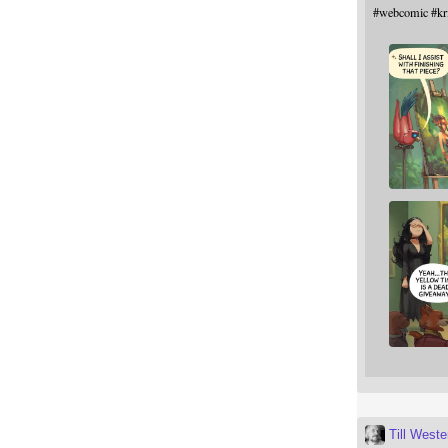
#
webcomic
#
kr
Till West