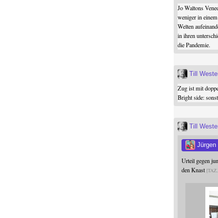
Jo Waltons Vened
weniger in einem
Welten aufeinand
in ihren untersch
die Pandemie.
Till West
Zug ist mit dopp
Bright side: son
Till West
Jürgen
Urteil gegen j
den Knast
TAZ