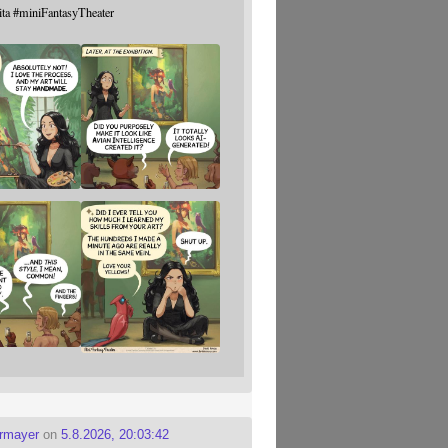
ita
#
miniFantasyTheater
ermayer
on
5.8.2026, 20:03:42