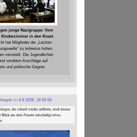
gegen junge Nazigruppe: Vom
 Kinderzimmer in den Knast
cht hat Mitglieder der „Letzten
gungswelle“ zu teilweise hohen
en verurteilt. Die Jugendlichen
und verübten Anschläge auf
ete und politische Gegner.
ermayer
on
4.8.2026, 18:55:56
regen, der schnell wieder aufhörte, noch immer
r Blick aus dem Fenster entschädigt etwas.
et