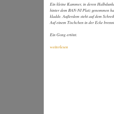
Ein klei­ne Kam­mer, in deren Halb­dun­kel
hin­ter dem BAN-NI Platz genom­men hat.
klad­de. Außer­dem steht auf dem Schreib­ti
Auf einem Tisch­chen in der Ecke brenn
Ein Gong ertönt.
„Im
weiterlesen
Eisen­
bahn­
amt
(nach
einer
wah­
ren
Bege­
ben­
heit)“