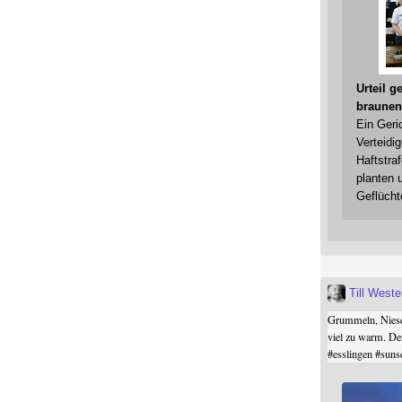
Urteil 
braunen
Ein Geri
Verteidi
Haftstraf
planten 
Geflücht
Till West
Grummeln, Niesel
viel zu warm. De
#
esslingen
#
suns