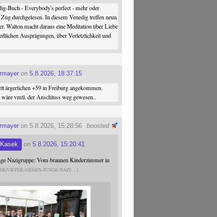
ig-Buch - Everybody's perfect - mehr oder
 Zug durchgelesen. In diesem Venedig treffen neun
er. Walton macht daraus eine Meditation über Liebe
iedlichen Ausprägungen, über Verletzlichkeit und
ermayer
on
5.8.2026, 18:37:15
elt ärgerlichen +59 in Freiburg angekommen.
st wäre vmtl. der Anschluss weg gewesen..
ermayer
on 5.8.2026, 15:28:56
boosted
 Kasek
on
5.8.2026, 15:20:41
unge Nazigruppe: Vom braunen Kinderzimmer in
.DE/URTEIL-GEGEN-JUNGE-NAZI