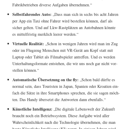
Fabrik­be­trie­ben diver­se Auf­ga­ben übernehmen.“
Selbst­fah­ren­des Auto:
„Dass man sich in sechs bis acht Jah­ren
per App ein Taxi ohne Fah­rer wird bestel­len kön­nen, darf als
sicher gel­ten. Und auf Lkw-Rast­plät­zen an Auto­bah­nen könn­te
es mit­tel­fris­tig merk­lich lee­rer werden.“
Vir­tu­el­le Rea­li­tät:
„Schon in weni­gen Jah­ren wird man im Zug
oder im Flug­zeug Men­schen mit VR-Gerät am Kopf statt mit
Lap­top oder Tablet als Film­ab­spie­ler antref­fen. Und es wer­den
Unter­hal­tungs­for­ma­te ent­ste­hen, die wir uns noch gar nicht vor­
stel­len können.“
Auto­ma­ti­sche Über­set­zung on the fly:
„Schon bald dürf­te es
nor­mal sein, dass Tou­ris­ten in Japan, Spa­ni­en oder Kroa­ti­en ein­
fach die Sät­ze in ihre Smart­phones spre­chen, die sie sagen möch­
ten. Das Han­dy über­setzt die Ant­wor­ten dann ebenfalls.“
Künst­li­che Intel­li­genz:
„Die digi­ta­le Lebens­welt der Zukunft
braucht noch ein Betriebs­sys­tem. Die­se Auf­ga­be wird aller
Wahr­schein­lich­keit nach die Tech­no­lo­gie über­neh­men, die man
heu­te Künst­li­che Intel­li­genz (KI) nennt. In eini­gen Jah­ren wird