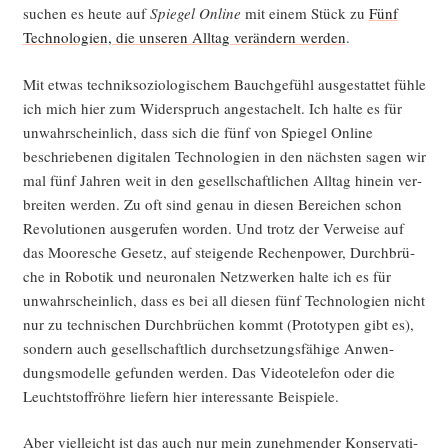
su­chen es heu­te auf
Spie­gel Online
mit einem Stück zu
Fünf
Tech­no­lo­gien, die unse­ren All­tag ver­än­dern wer­den
.
Mit etwas tech­nik­so­zio­lo­gi­schem Bauch­ge­fühl aus­ge­stat­tet füh­le
ich mich hier zum Wider­spruch ange­sta­chelt. Ich hal­te es für
unwahr­schein­lich, dass sich die fünf von Spie­gel Online
beschrie­be­nen digi­ta­len Tech­no­lo­gien in den nächs­ten sagen wir
mal fünf Jah­ren weit in den gesell­schaft­li­chen All­tag hin­ein ver­
brei­ten wer­den. Zu oft sind genau in die­sen Berei­chen schon
Revo­lu­tio­nen aus­ge­ru­fen wor­den. Und trotz der Ver­wei­se auf
das Moo­re­sche Gesetz, auf stei­gen­de Rechen­power, Durch­brü­
che in Robo­tik und neu­ro­na­len Netz­wer­ken hal­te ich es für
unwahr­schein­lich, dass es bei all die­sen fünf Tech­no­lo­gien nicht
nur zu tech­ni­schen Durch­brü­chen kommt (Pro­to­ty­pen gibt es),
son­dern auch gesell­schaft­lich durch­set­zungs­fä­hi­ge Anwen­
dungs­mo­del­le gefun­den wer­den. Das Video­te­le­fon oder die
Leucht­stoff­röh­re lie­fern hier inter­es­san­te Beispiele.
Aber viel­leicht ist das auch nur mein zuneh­men­der Kon­ser­va­ti­