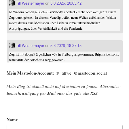
Till Westermayer
on
5.8.2026, 20:03:42
Jo Waltons Venedig-Buch - Everybody's perfect - mehr oder weniger in einem
Zug durchgelesen. In diesem Venedig treffen neun Welten aufeinander. Walton
macht daraus eine Meditation über Liebe in ihren unterschiedlichen
Ausprägungen, über Verletzlichkeit und die Pandemie.
Till Westermayer
on
5.8.2026, 18:37:15
Zug ist mit doppelt ärgerlichen +59 in Freiburg angekommen. Bright side: sonst
wäre vmtl. der Anschluss weg gewesen..
Mein Mast­o­don-Account:
@_tillwe_@mastodon.social
Mein Blog ist aktu­ell nicht auf Mast­o­don zu fin­den. Alter­na­ti­ve:
Benach­rich­ti­gung per Mail oder das gute alte
RSS
.
Name