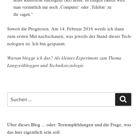
man ver­mut­lich nur noch ‚Com­pu­ter‘ oder ‚Tele­fon‘ zu
ihr sagen.“
Soweit die Pro­gno­sen. Am 14. Febru­ar 2016 wer­de ich dann
zum ers­ten Mal nach­schau­en, was jeweils der Stand die­ser Tech­
no­lo­gien ist. Ich bin gespannt.
War­um blog­ge ich das? Als klei­nes Expe­ri­ment zum The­ma
Lang­zeit­blog­gen und Techniksoziologie.
Suche
Such
nach:
Über dieses Blog ... oder: Textempfehlungen und die Frage, was
das hier eigentlich sein soll