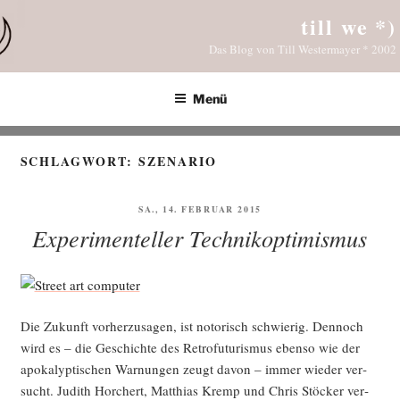
Zum
till we *)
Inhalt
Das Blog von Till Westermayer * 2002
springen
Menü
SCHLAGWORT:
SZENARIO
VERÖFFENTLICHT
SA., 14. FEBRUAR 2015
AM
Experimenteller Technikoptimismus
Die Zukunft vor­her­zu­sa­gen, ist noto­risch schwie­rig. Den­noch
wird es – die Geschich­te des Retro­fu­tu­ris­mus eben­so wie der
apo­ka­lyp­ti­schen War­nun­gen zeugt davon – immer wie­der ver­
sucht. Judith Hor­chert, Mat­thi­as Kremp und Chris Stö­cker ver­