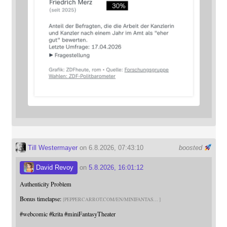
Till Westermayer
on 6.8.2026, 07:43:10
boosted
David Revoy
on
5.8.2026, 16:01:12
Authenticity Problem
Bonus timelapse:
PEPPERCARROT.COM/EN/MINIFANTAS
#
webcomic
#
krita
#
miniFantasyTheater