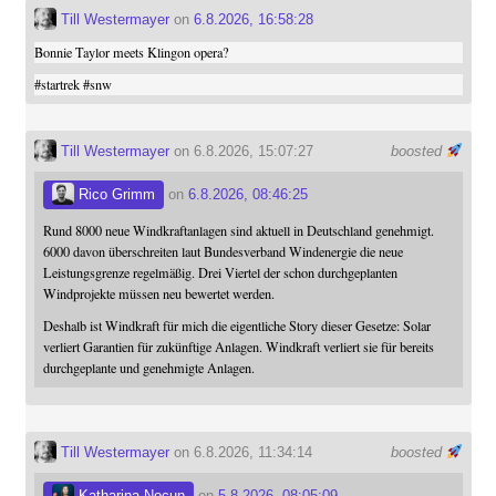
Till Westermayer
on
6.8.2026, 16:58:28
Bonnie Taylor meets Klingon opera?
#
startrek
#
snw
Till Westermayer
on 6.8.2026, 15:07:27
boosted
Rico Grimm
on
6.8.2026, 08:46:25
Rund 8000 neue Windkraftanlagen sind aktuell in Deutschland genehmigt.
6000 davon überschreiten laut Bundesverband Windenergie die neue
Leistungsgrenze regelmäßig. Drei Viertel der schon durchgeplanten
Windprojekte müssen neu bewertet werden.
Deshalb ist Windkraft für mich die eigentliche Story dieser Gesetze: Solar
verliert Garantien für zukünftige Anlagen. Windkraft verliert sie für bereits
durchgeplante und genehmigte Anlagen.
Till Westermayer
on 6.8.2026, 11:34:14
boosted
Katharina Nocun
on
5.8.2026, 08:05:09