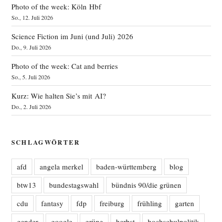
Photo of the week: Köln Hbf
So., 12. Juli 2026
Science Fiction im Juni (und Juli) 2026
Do., 9. Juli 2026
Photo of the week: Cat and berries
So., 5. Juli 2026
Kurz: Wie halten Sie’s mit AI?
Do., 2. Juli 2026
SCHLAGWÖRTER
afd
angela merkel
baden-württemberg
blog
btw13
bundestagswahl
bündnis 90/die grünen
cdu
fantasy
fdp
freiburg
frühling
garten
gender
google
grüne
herbst
hochschulpolitik