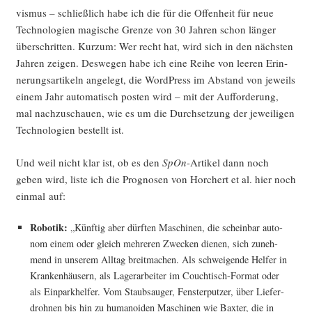
vis­mus – schließ­lich habe ich die für die Offen­heit für neue
Tech­no­lo­gien magi­sche Gren­ze von 30 Jah­ren schon län­ger
über­schrit­ten. Kurz­um: Wer recht hat, wird sich in den nächs­ten
Jah­ren zei­gen. Des­we­gen habe ich eine Rei­he von lee­ren Erin­
ne­rungs­ar­ti­keln ange­legt, die Word­Press im Abstand von jeweils
einem Jahr auto­ma­tisch pos­ten wird – mit der Auf­for­de­rung,
mal nach­zu­schau­en, wie es um die Durch­set­zung der jewei­li­gen
Tech­no­lo­gien bestellt ist.
Und weil nicht klar ist, ob es den
SpOn
-Arti­kel dann noch
geben wird, lis­te ich die Pro­gno­sen von Hor­chert et al. hier noch
ein­mal auf:
Robo­tik:
„Künf­tig aber dürf­ten Maschi­nen, die schein­bar auto­
nom einem oder gleich meh­re­ren Zwe­cken die­nen, sich zuneh­
mend in unse­rem All­tag breit­ma­chen. Als schwei­gen­de Hel­fer in
Kran­ken­häu­sern, als Lager­ar­bei­ter im Couch­tisch-For­mat oder
als Ein­park­hel­fer. Vom Staub­sauger, Fens­ter­put­zer, über Lie­fer­
droh­nen bis hin zu huma­no­iden Maschi­nen wie Bax­ter, die in