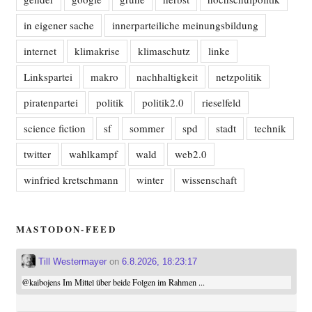
in eigener sache
innerparteiliche meinungsbildung
internet
klimakrise
klimaschutz
linke
Linkspartei
makro
nachhaltigkeit
netzpolitik
piratenpartei
politik
politik2.0
rieselfeld
science fiction
sf
sommer
spd
stadt
technik
twitter
wahlkampf
wald
web2.0
winfried kretschmann
winter
wissenschaft
MASTODON-FEED
Till Westermayer
on
6.8.2026, 18:23:17
@
kaibojens
Im Mittel über beide Folgen im Rahmen ...